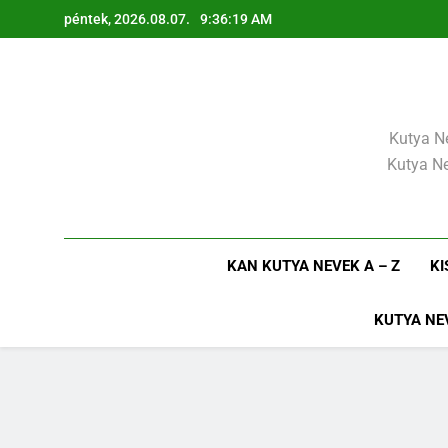
Ugrás
péntek, 2026.08.07.
9:36:21 AM
a
tartalomra
Kutya Ne
Kutya Ne
KAN KUTYA NEVEK A – Z
KI
KUTYA NE