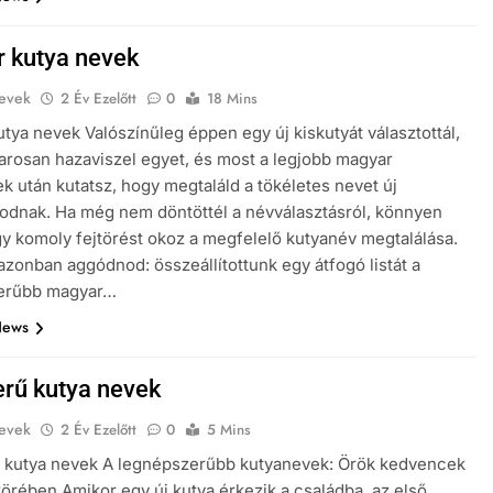
 kutya nevek
evek
2 Év Ezelőtt
0
18 Mins
tya nevek Valószínűleg éppen egy új kiskutyát választottál,
rosan hazaviszel egyet, és most a legjobb magyar
k után kutatsz, hogy megtaláld a tökéletes nevet új
odnak. Ha még nem döntöttél a névválasztásról, könnyen
gy komoly fejtörést okoz a megfelelő kutyanév megtalálása.
azonban aggódnod: összeállítottunk egy átfogó listát a
erűbb magyar…
News
rű kutya nevek
evek
2 Év Ezelőtt
0
5 Mins
 kutya nevek A legnépszerűbb kutyanevek: Örök kedvencek
körében Amikor egy új kutya érkezik a családba, az első