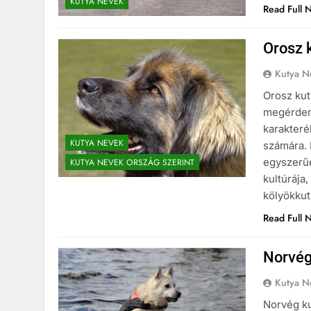
KUTYA NEVEK
2 Év Ezelőtt
Read Full 
Orosz 
Kutya N
Orosz kut
megérdeml
karakteré
KUTYA NEVEK
számára. 
egyszerű
KUTYA NEVEK ORSZÁG SZERINT
kultúrája
kölyökku
Read Full 
Norvég
Kutya N
Norvég ku