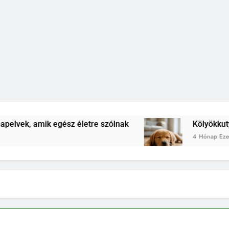
tre szólnak
Kölyökkutya lefárasztása: mentális
4 Hónap Ezelőtt