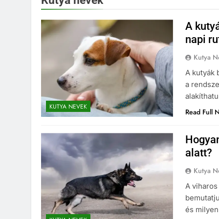
Kutya nevek
A kuty
napi r
Kutya N
A kutyák
a rendsze
alakíthat
KUTYA NEVEK
Read Full 
Hogyan
alatt?
YA NEVEK
KUTYA NEVEK ORSZÁG SZERINT
KUTYA NEVEK
Kutya N
yol kutya nevek
A kutyák és a szo
A viharos
építsünk fel egy na
bemutatju
v Ezelőtt
kutyánknak?
és milye