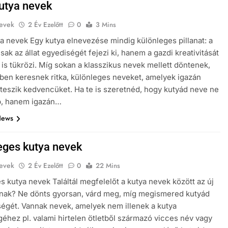
kutya nevek
evek
2 Év Ezelőtt
0
3 Mins
ya nevek Egy kutya elnevezése mindig különleges pillanat: a
ak az állat egyediségét fejezi ki, hanem a gazdi kreativitását
t is tükrözi. Míg sokan a klasszikus nevek mellett döntenek,
ben keresnek ritka, különleges neveket, amelyek igazán
teszik kedvencüket. Ha te is szeretnéd, hogy kutyád neve ne
p, hanem igazán…
News
eges kutya nevek
evek
2 Év Ezelőtt
0
22 Mins
s kutya nevek Találtál megfelelőt a kutya nevek között az új
dnak? Ne dönts gyorsan, várd meg, míg megismered kutyád
égét. Vannak nevek, amelyek nem illenek a kutya
éhez pl. valami hirtelen ötletből származó vicces név vagy