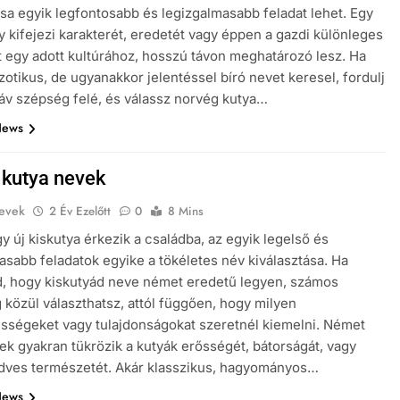
ása egyik legfontosabb és legizgalmasabb feladat lehet. Egy
y kifejezi karakterét, eredetét vagy éppen a gazdi különleges
 egy adott kultúrához, hosszú távon meghatározó lesz. Ha
zotikus, de ugyanakkor jelentéssel bíró nevet keresel, fordulj
áv szépség felé, és válassz norvég kutya…
News
kutya nevek
evek
2 Év Ezelőtt
0
8 Mins
y új kiskutya érkezik a családba, az egyik legelső és
asabb feladatok egyike a tökéletes név kiválasztása. Ha
, hogy kiskutyád neve német eredetű legyen, számos
 közül választhatsz, attól függően, hogy milyen
ességeket vagy tulajdonságokat szeretnél kiemelni. Német
ek gyakran tükrözik a kutyák erősségét, bátorságát, vagy
dves természetét. Akár klasszikus, hagyományos…
News