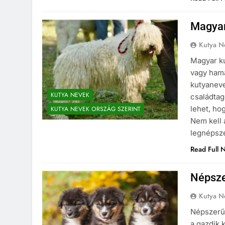
Magyar
Kutya N
Magyar ku
vagy hama
kutyaneve
KUTYA NEVEK
családtag
lehet, ho
KUTYA NEVEK ORSZÁG SZERINT
Nem kell 
legnépsz
Read Full 
Népsze
Kutya N
Népszerű
a gazdik 