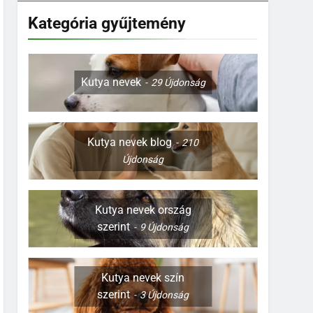
Kategória gyűjtemény
Kutya nevek
29
Újdonság
Kutya nevek blog
210
Újdonság
Kutya nevek ország
szerint
9
Újdonság
Kutya nevek szín
szerint
3
Újdonság