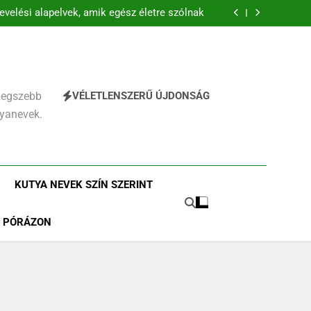
evelési alapelvek, amik egész életre szólnak
kkutya lefárasztása: mentálisan és fizikailag
a és határok: szeretettel, de következetesen
ítás alapjai, amit már az első héten kezdj el
evelési alapelvek, amik egész életre szólnak
kkutya lefárasztása: mentálisan és fizikailag
a és határok: szeretettel, de következetesen
VÉLETLENSZERŰ ÚJDONSÁG
 Legszebb
tyanevek.
KUTYA NEVEK SZÍN SZERINT
PÓRÁZON