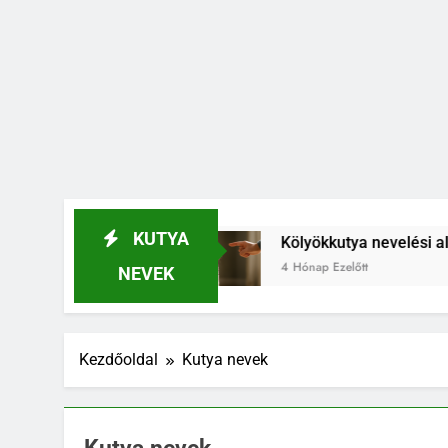
KUTYA
Kölyökkutya nevelési alapelvek, amik egész éle
4 Hónap Ezelőtt
NEVEK
Kezdőoldal
Kutya nevek