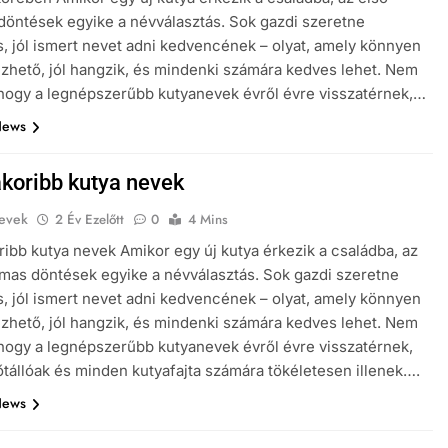
döntések egyike a névválasztás. Sok gazdi szeretne
s, jól ismert nevet adni kedvencének – olyat, amely könnyen
hető, jól hangzik, és mindenki számára kedves lehet. Nem
 hogy a legnépszerűbb kutyanevek évről évre visszatérnek,…
News
koribb kutya nevek
evek
2 Év Ezelőtt
0
4 Mins
ibb kutya nevek Amikor egy új kutya érkezik a családba, az
lmas döntések egyike a névválasztás. Sok gazdi szeretne
s, jól ismert nevet adni kedvencének – olyat, amely könnyen
hető, jól hangzik, és mindenki számára kedves lehet. Nem
 hogy a legnépszerűbb kutyanevek évről évre visszatérnek,
őtállóak és minden kutyafajta számára tökéletesen illenek….
News