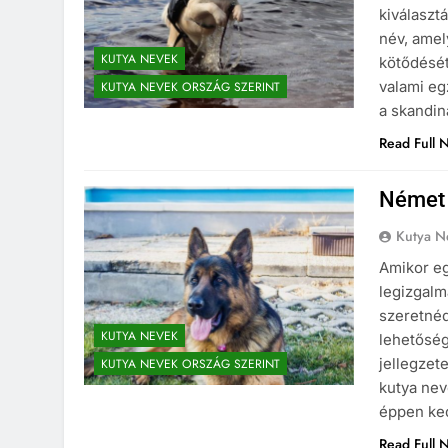
kiválaszt
név, amel
KUTYA NEVEK
kötődését
valami eg
KUTYA NEVEK ORSZÁG SZERINT
a skandin
Read Full 
Német 
Kutya N
Amikor eg
legizgalm
szeretnéd
KUTYA NEVEK
lehetőség
jellegzet
KUTYA NEVEK ORSZÁG SZERINT
kutya nev
éppen ke
Read Full 