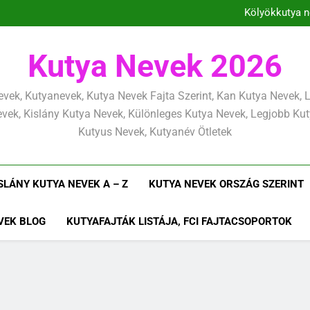
Kölyökkutya n
Kölyö
Kölyökkuty
Kölyökkutya tan
Kölyökkutya n
Kutya Nevek 2026
Kölyö
Kölyökkuty
vek, Kutyanevek, Kutya Nevek Fajta Szerint, Kan Kutya Nevek,
vek, Kislány Kutya Nevek, Különleges Kutya Nevek, Legjobb Ku
Kutyus Nevek, Kutyanév Ötletek
SLÁNY KUTYA NEVEK A – Z
KUTYA NEVEK ORSZÁG SZERINT
VEK BLOG
KUTYAFAJTÁK LISTÁJA, FCI FAJTACSOPORTOK