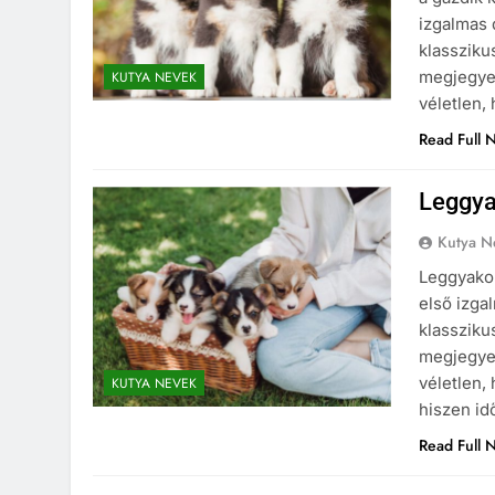
izgalmas 
klassziku
megjegyez
KUTYA NEVEK
véletlen,
Read Full 
Leggya
Kutya N
Leggyakor
első izga
klassziku
megjegyez
véletlen,
KUTYA NEVEK
hiszen id
Read Full 