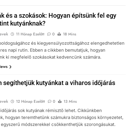
ák és a szokások: Hogyan építsünk fel egy
utint kutyánknak?
evek
11 Hónap Ezelőtt
0
18 Mins
 boldogságához és kiegyensúlyozottságához elengedhetetlen
res napi rutin. Ebben a cikkben bemutatjuk, hogyan
unk ki megfelelő szokásokat kedvencünk számára.
News
 segíthetjük kutyánkat a viharos időjárás
KUTYA NEVEK
evek
12 Hónap Ezelőtt
0
13 Mins
kások: Hogyan
Hogyan segíthetjük kutyánkat a
 időjárás sok kutyának rémisztő lehet. Cikkünkben
pi rutint
viharos időjárás alatt?
k, hogyan teremthetünk számukra biztonságos környezetet,
n egyszerű módszerekkel csökkenthetjük szorongásukat.
2 Év Ezelőtt