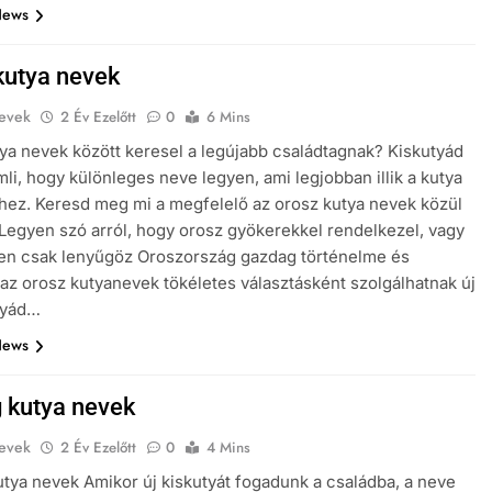
News
kutya nevek
evek
2 Év Ezelőtt
0
6 Mins
ya nevek között keresel a legújabb családtagnak? Kiskutyád
i, hogy különleges neve legyen, ami legjobban illik a kutya
hez. Keresd meg mi a megfelelő az orosz kutya nevek közül
Legyen szó arról, hogy orosz gyökerekkel rendelkezel, vagy
en csak lenyűgöz Oroszország gazdag történelme és
, az orosz kutyanevek tökéletes választásként szolgálhatnak új
tyád…
News
 kutya nevek
evek
2 Év Ezelőtt
0
4 Mins
tya nevek Amikor új kiskutyát fogadunk a családba, a neve