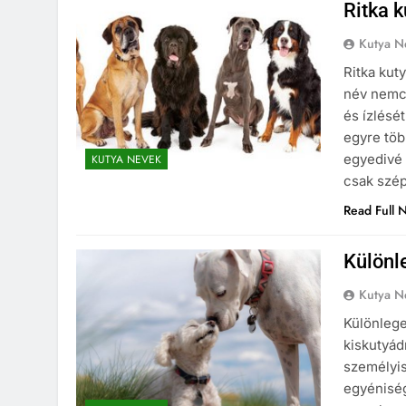
Ritka 
Kutya N
Ritka kut
név nemcs
és ízlésé
egyre töb
egyedivé 
KUTYA NEVEK
csak szé
Read Full 
Különl
Kutya N
Különlege
kiskutyá
személyis
egyéniség