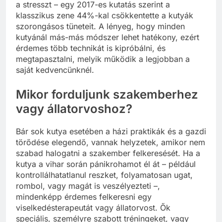
a stresszt – egy 2017-es kutatás szerint a
klasszikus zene 44%-kal csökkentette a kutyák
szorongásos tüneteit. A lényeg, hogy minden
kutyánál más-más módszer lehet hatékony, ezért
érdemes több technikát is kipróbálni, és
megtapasztalni, melyik működik a legjobban a
saját kedvencünknél.
Mikor forduljunk szakemberhez
vagy állatorvoshoz?
Bár sok kutya esetében a házi praktikák és a gazdi
törődése elegendő, vannak helyzetek, amikor nem
szabad halogatni a szakember felkeresését. Ha a
kutya a vihar során pánikrohamot él át – például
kontrollálhatatlanul reszket, folyamatosan ugat,
rombol, vagy magát is veszélyezteti –,
mindenképp érdemes felkeresni egy
viselkedésterapeutát vagy állatorvost. Ők
speciális, személyre szabott tréningeket, vagy