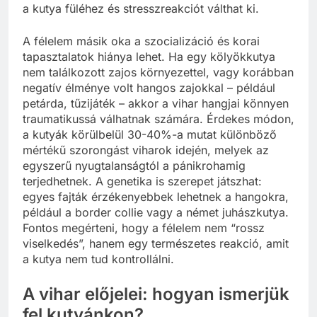
a kutya füléhez és stresszreakciót válthat ki.
A félelem másik oka a szocializáció és korai
tapasztalatok hiánya lehet. Ha egy kölyökkutya
nem találkozott zajos környezettel, vagy korábban
negatív élménye volt hangos zajokkal – például
petárda, tűzijáték – akkor a vihar hangjai könnyen
traumatikussá válhatnak számára. Érdekes módon,
a kutyák körülbelül 30-40%-a mutat különböző
mértékű szorongást viharok idején, melyek az
egyszerű nyugtalanságtól a pánikrohamig
terjedhetnek. A genetika is szerepet játszhat:
egyes fajták érzékenyebbek lehetnek a hangokra,
például a border collie vagy a német juhászkutya.
Fontos megérteni, hogy a félelem nem “rossz
viselkedés”, hanem egy természetes reakció, amit
a kutya nem tud kontrollálni.
A vihar előjelei: hogyan ismerjük
fel kutyánkon?