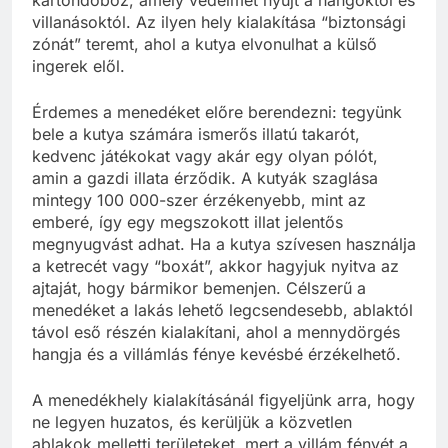
villanásoktól. Az ilyen hely kialakítása “biztonsági
zónát” teremt, ahol a kutya elvonulhat a külső
ingerek elől.
Érdemes a menedéket előre berendezni: tegyünk
bele a kutya számára ismerős illatú takarót,
kedvenc játékokat vagy akár egy olyan pólót,
amin a gazdi illata érződik. A kutyák szaglása
mintegy 100 000-szer érzékenyebb, mint az
emberé, így egy megszokott illat jelentős
megnyugvást adhat. Ha a kutya szívesen használja
a ketrecét vagy “boxát”, akkor hagyjuk nyitva az
ajtaját, hogy bármikor bemenjen. Célszerű a
menedéket a lakás lehető legcsendesebb, ablaktól
távol eső részén kialakítani, ahol a mennydörgés
hangja és a villámlás fénye kevésbé érzékelhető.
A menedékhely kialakításánál figyeljünk arra, hogy
ne legyen huzatos, és kerüljük a közvetlen
ablakok melletti területeket, mert a villám fényét a