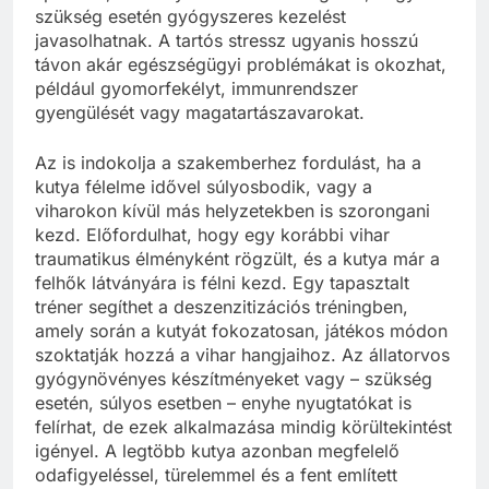
szükség esetén gyógyszeres kezelést
javasolhatnak. A tartós stressz ugyanis hosszú
távon akár egészségügyi problémákat is okozhat,
például gyomorfekélyt, immunrendszer
gyengülését vagy magatartászavarokat.
Az is indokolja a szakemberhez fordulást, ha a
kutya félelme idővel súlyosbodik, vagy a
viharokon kívül más helyzetekben is szorongani
kezd. Előfordulhat, hogy egy korábbi vihar
traumatikus élményként rögzült, és a kutya már a
felhők látványára is félni kezd. Egy tapasztalt
tréner segíthet a deszenzitizációs tréningben,
amely során a kutyát fokozatosan, játékos módon
szoktatják hozzá a vihar hangjaihoz. Az állatorvos
gyógynövényes készítményeket vagy – szükség
esetén, súlyos esetben – enyhe nyugtatókat is
felírhat, de ezek alkalmazása mindig körültekintést
igényel. A legtöbb kutya azonban megfelelő
odafigyeléssel, türelemmel és a fent említett