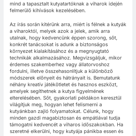
mind a tapasztalt kutyatartóknak a viharok idején
felmerülő kihívások kezelésében.
Az írás során kitérünk arra, miért is félnek a kutyák
a viharoktól, melyek azok a jelek, amik arra
utalnak, hogy kedvencünk éppen szorong, sőt,
konkrét tanácsokat is adunk a biztonságos
környezet kialakításához és a megnyugtató
technikák alkalmazásához. Megvizsgáljuk, mikor
érdemes szakemberhez vagy állatorvoshoz
fordulni, illetve összehasonlítjuk a különböző
módszerek előnyeit és hátrányait is. Bemutatunk
néhány kreatív játékötletet és hasznos eszközt,
amelyek segíthetnek a kutya figyelmének
elterelésében. Sőt, gyakorlati példákon keresztül
világítjuk meg, hogyan lehet felismerni a
kutyánkban zajló folyamatokat. Célunk, hogy
minden gazdi magabiztosan és empátiával tudja
támogatni kedvencét a viharos időszakokban. Ha
szeretné elkerülni, hogy kutyája pánikba essen és