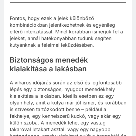
Fontos, hogy ezek a jelek különböző
kombinációkban jelentkezhetnek és egyénileg
eltérő intenzitással. Minél korábban ismerjük fel a
jeleket, annál hatékonyabban tudunk segíteni
kutyánknak a félelmei leküzdésében.
Biztonságos menedék
kialakítása a lakásban
A viharos időjárás során az első és legfontosabb
lépés egy biztonságos, nyugodt menedékhely
kialakítása a lakásban. Ideális esetben ez egy
olyan hely, amit a kutya már jól ismer, és korábban
is szívesen tartózkodott benne – például a
fekhelye, egy kennelszerű kuckó, vagy akár egy
külön szoba. A menedék lehet egy vastag
takaróval letakart asztal, vagy egy nagyobb
kartondoboz, amely védelmet nyújt a hangoktól és