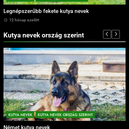
Legnépszerűbb fekete kutya nevek
B
12 hónap ezelőtt
Kutya nevek ország szerint
KUTYA NEVEK
KUTYA NEVEK ORSZÁG SZERINT
Német kutya nevek
M