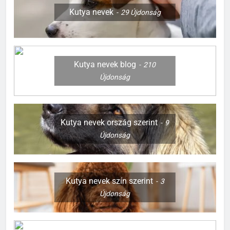
Kutya nevek
29
Újdonság
Kutya nevek blog
210
Újdonság
Kutya nevek ország szerint
9
Újdonság
Kutya nevek szín szerint
3
Újdonság