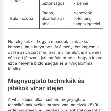
(“box”)
biztonságos
k benne
Tágas,
Nehezebb
Külön szoba
elzárható az
sötétíteni,
ablak
hangszigetelni
Ne felejtsük el, hogy a menedék csak akkor
hatásos, ha a kutya pozitív élményként kapcsolja
össze azt. Ezért már jóval a vihar előtt is érdemes
néha ott játszani, jutalomfalatot adni, hogy a kutya
ezt a helyet a biztonsággal és a nyugalommal
társítsa.
Megnyugtató technikák és
játékok vihar idején
A vihar idején alkalmazható megnyugtató
technikáknak széles tárháza van, amelyek közül
érdemes egyénileg megtalálni a leghatékonyabbat.