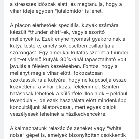
a stresszes időszak alatt, és megtanulja, hogy a
vihar ideje egyben “jutalomidő” is lehet.
A piacon elérhetőek speciális, kutyák számára
készült “thunder shirt”-ek, vagyis szorító
mellények is. Ezek enyhe nyomást gyakorolnak a
kutya testére, amely sok esetben csillapítja a
szorongást. Egy amerikai kutatás szerint a thunder
shirt-et viselő kutyák 80%-ánál tapasztalható volt
javulás a félelem kezelésében. Fontos, hogy a
mellényt még a vihar előtt, fokozatosan
szoktassuk rá a kutyára, hogy ne kapcsolja össze
közvetlenül a vihar okozta félelemmel. Szintén
hatásosak lehetnek a különféle illóolajok – például
levendula –, de ezek használata előtt mindenképp
konzultáljunk állatorvossal, mert egyes olajok
veszélyesek lehetnek a házikedvencekre.
Alkalmazhatunk relaxációs zenéket vagy “white
noise” gépet is, amelyek bizonyítottan csökkentik