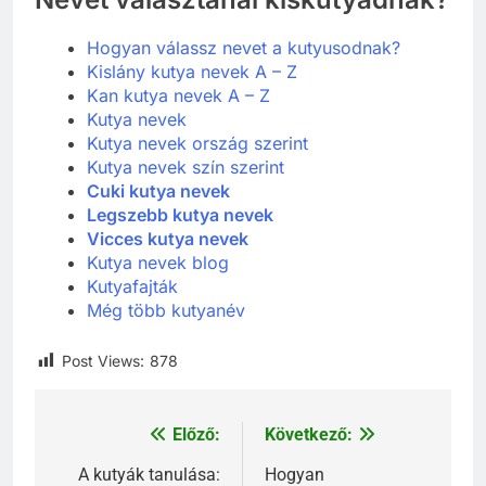
Hogyan válassz nevet a kutyusodnak?
Kislány kutya nevek A – Z
Kan kutya nevek A – Z
Kutya nevek
Kutya nevek ország szerint
Kutya nevek szín szerint
Cuki kutya nevek
Legszebb kutya nevek
Vicces kutya nevek
Kutya nevek blog
Kutyafajták
Még több kutyanév
Post Views:
878
Előző:
Következő:
Bejegyzés
navigáció
A kutyák tanulása:
Hogyan