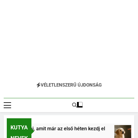
VÉLETLENSZERŰ ÚJDONSÁG
KUTYA
 alapjai, amit már az első héten kezdj el
Kölyö
4 Hóna