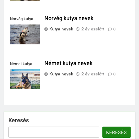
Norvég kutya nevek
Norvég kutya
nevek
Kutya nevek
2 év ezelőtt
0
Német kutya nevek
Német kutya
nevek
Kutya nevek
2 év ezelőtt
0
Keresés
KERESÉS