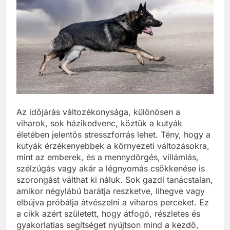
Az időjárás változékonysága, különösen a
viharok, sok házikedvenc, köztük a kutyák
életében jelentős stresszforrás lehet. Tény, hogy a
kutyák érzékenyebbek a környezeti változásokra,
mint az emberek, és a mennydörgés, villámlás,
szélzúgás vagy akár a légnyomás csökkenése is
szorongást válthat ki náluk. Sok gazdi tanácstalan,
amikor négylábú barátja reszketve, lihegve vagy
elbújva próbálja átvészelni a viharos perceket. Ez
a cikk azért született, hogy átfogó, részletes és
gyakorlatias segítséget nyújtson mind a kezdő,