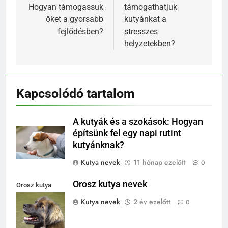
Hogyan támogassuk
támogathatjuk
őket a gyorsabb
kutyánkat a
fejlődésben?
stresszes
helyzetekben?
Kapcsolódó tartalom
A kutyák és a szokások: Hogyan
építsünk fel egy napi rutint
kutyánknak?
Kutya nevek
11 hónap ezelőtt
0
Orosz kutya nevek
Orosz kutya
nevek
Kutya nevek
2 év ezelőtt
0