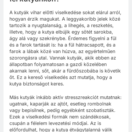
A kutyák vihar előtti viselkedése sokat elárul arról,
hogyan érzik magukat. A leggyakoribb jelek közé
tartozik a nyugtalanság, a lihegés, a reszketés,
illetve, hogy a kutya elbújik egy sötét sarokba,
ágy alá vagy szekrénybe. Érdemes figyelni a fül
és a farok tartását is: ha a fül hátracsapott, és a
farok a lábak közé van húzva, az egyértelműen
szorongásra utal. Vannak kutyák, akik ebben az
állapotban folyamatosan a gazdi közelében
akarnak lenni, sőt, akár a fürdőszobába is követik
őt. Ez a kereső viselkedés azt mutatja, hogy a
kutya biztonságot keres.
Más kutyák inkább aktív stresszreakciót mutatnak:
ugatnak, kaparják az ajtót, esetleg rombolnak
vagy bepisilnek, pedig egyébként szobatiszták.
Ezek a viselkedési formák nem szándékosak,
csupán a félelem levezetési módjai. Az is
előfordulhat, hogy a kutya étvágytalanná válik