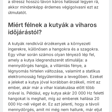
a stressz hosszú távon káros hatással legyen rá,
akkor mindenképp érdemes végigolvasni ezt az
útmutatót.
Miért félnek a kutyák a viharos
időjárástól?
A kutyák rendkívül érzékenyek a környezeti
ingerekre, különösen a hangokra és a szagokra.
Egy vihar során számos olyan tényező lép fel,
amely a kutya idegrendszerét stimulálja: a
mennydörgés hangja, a villámlás fénye, a
légnyomás hirtelen változása, valamint a statikus
elektromosság felgyülemlése a levegőben. Ezeket
a jeleket a kutya jóval korábban érzékeli, mint az
ember, akár már a vihar kialakulása előtt több
órával is. Például, egy kutya akár 20 000 Hz feletti
hangokat is meghall, míg az emberek hallása 20
000 Hz-nél véget ér. Ez azt jelenti, hogy a távoli
mennydörgés, amit mi még nem hallunk, már eljut