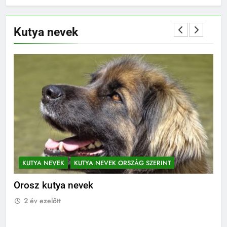
Kutya nevek
KUTYA NEVEK
KUTYA NEVEK ORSZÁG SZERINT
K
Orosz kutya nevek
No
2 év ezelőtt
2