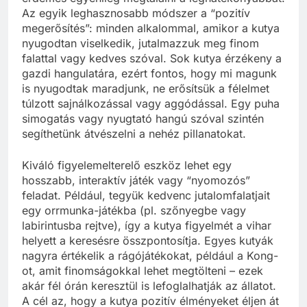
Az egyik leghasznosabb módszer a “pozitív
megerősítés”: minden alkalommal, amikor a kutya
nyugodtan viselkedik, jutalmazzuk meg finom
falattal vagy kedves szóval. Sok kutya érzékeny a
gazdi hangulatára, ezért fontos, hogy mi magunk
is nyugodtak maradjunk, ne erősítsük a félelmet
túlzott sajnálkozással vagy aggódással. Egy puha
simogatás vagy nyugtató hangú szóval szintén
segíthetünk átvészelni a nehéz pillanatokat.
Kiváló figyelemelterelő eszköz lehet egy
hosszabb, interaktív játék vagy “nyomozós”
feladat. Például, tegyük kedvenc jutalomfalatjait
egy orrmunka-játékba (pl. szőnyegbe vagy
labirintusba rejtve), így a kutya figyelmét a vihar
helyett a keresésre összpontosítja. Egyes kutyák
nagyra értékelik a rágójátékokat, például a Kong-
ot, amit finomságokkal lehet megtölteni – ezek
akár fél órán keresztül is lefoglalhatják az állatot.
A cél az, hogy a kutya pozitív élményeket éljen át