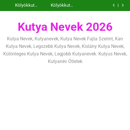
Kölyökkutya és
Kölyökkutya
Ugrás
következetesen
héten kezdj el
alapelvek, amik
mentálisan és
határok:
tanítás alapjai,
Kölyökkutya
Kölyökkutya
egész életre
fizikailag
szeretettel, de
amit már az első
a
nevelési
lefárasztása:
Kölyökkutya és
szólnak
következetesen
héten kezdj el
alapelvek, amik
mentálisan és
határok:
tartalomra
egész életre
fizikailag
szeretettel, de
Kutya Nevek 2026
szólnak
következetesen
Kutya Nevek, Kutyanevek, Kutya Nevek Fajta Szerint, Kan
Kutya Nevek, Legszebb Kutya Nevek, Kislány Kutya Nevek,
Különleges Kutya Nevek, Legjobb Kutyanevek. Kutyus Nevek,
Kutyanév Ötletek