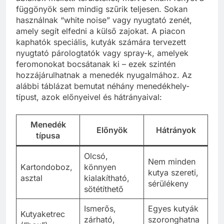
függönyök sem mindig szűrik teljesen. Sokan
használnak “white noise” vagy nyugtató zenét,
amely segít elfedni a külső zajokat. A piacon
kaphatók speciális, kutyák számára tervezett
nyugtató párologtatók vagy spray-k, amelyek
feromonokat bocsátanak ki – ezek szintén
hozzájárulhatnak a menedék nyugalmához. Az
alábbi táblázat bemutat néhány menedékhely-
típust, azok előnyeivel és hátrányaival:
Menedék
Előnyök
Hátrányok
típusa
Olcsó,
Nem minden
Kartondoboz,
könnyen
kutya szereti,
asztal
kialakítható,
sérülékeny
sötétíthető
Ismerős,
Egyes kutyák
Kutyaketrec
zárható,
szoronghatna