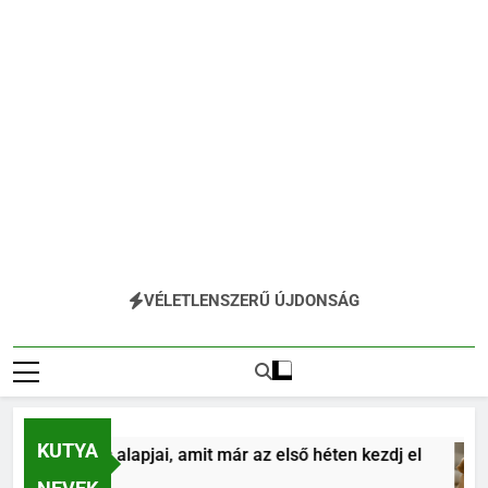
VÉLETLENSZERŰ ÚJDONSÁG
KUTYA
ya tanítás alapjai, amit már az első héten kezdj el
lőtt