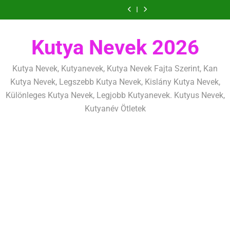
határok:
alapjai,
alapelvek,
mentálisan
határok:
alapjai,
alapelvek,
Ugrás
lefárasztása:
és
szeretettel,
amit
amik
és
szeretettel,
amit
amik
mentálisan
határok:
a
de
már
egész
fizikailag
de
már
egész
és
szeretettel,
következetesen
az
életre
következetesen
az
életre
tartalomra
fizikailag
de
első
szólnak
első
szólnak
következetesen
Kutya Nevek 2026
héten
héten
kezdj
kezdj
el
el
Kutya Nevek, Kutyanevek, Kutya Nevek Fajta Szerint, Kan
Kutya Nevek, Legszebb Kutya Nevek, Kislány Kutya Nevek,
Különleges Kutya Nevek, Legjobb Kutyanevek. Kutyus Nevek,
Kutyanév Ötletek