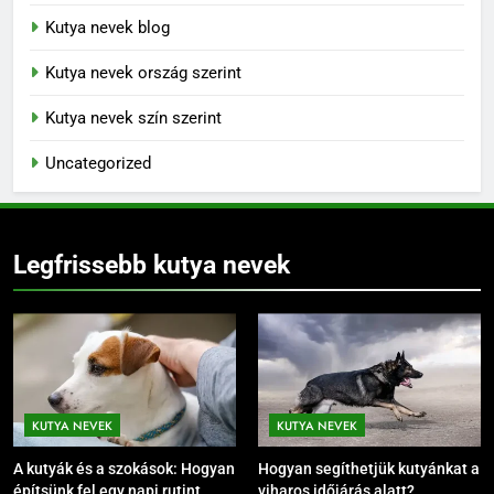
Kutya nevek blog
Kutya nevek ország szerint
Kutya nevek szín szerint
Uncategorized
Legfrissebb kutya nevek
KUTYA NEVEK
KUTYA NEVEK
A kutyák és a szokások: Hogyan
Hogyan segíthetjük kutyánkat a
építsünk fel egy napi rutint
viharos időjárás alatt?