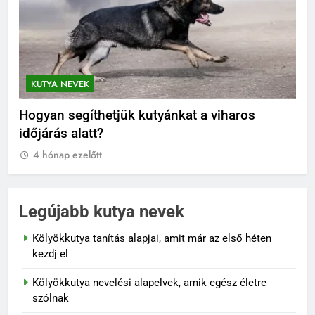
TYA NEVEK
KUTYA NEV
yan segíthetjük kutyánkat a viharos
Orosz kut
árás alatt?
4 hónap ez
 hónap ezelőtt
Legújabb kutya nevek
Kölyökkutya tanítás alapjai, amit már az első héten
kezdj el
Kölyökkutya nevelési alapelvek, amik egész életre
szólnak