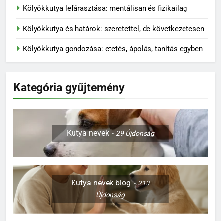
Kölyökkutya lefárasztása: mentálisan és fizikailag
Kölyökkutya és határok: szeretettel, de következetesen
Kölyökkutya gondozása: etetés, ápolás, tanítás egyben
Kategória gyűjtemény
Kutya nevek
29
Újdonság
Kutya nevek blog
210
Újdonság