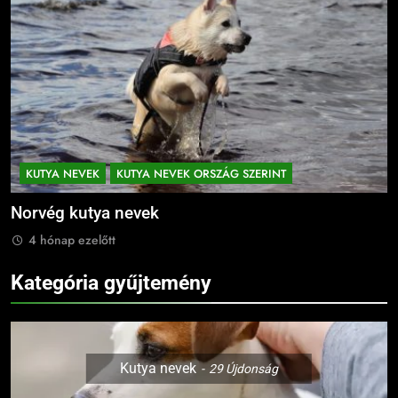
KUTYA NEVEK
KUTYA NEVEK ORSZÁG SZERINT
Norvég kutya nevek
N
4 hónap ezelőtt
Kategória gyűjtemény
Kutya nevek
29
Újdonság