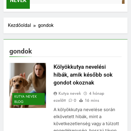
NEVEK
Kezdőoldal
gondok
gondok
Kölyökkutya nevelési
hibák, amik később sok
gondot okoznak
Kutya nevek
4 hónap
KUTYA NEVEK
ezelőtt
0
16 mins
BLOG
A kölyökkutya nevelése során
elkövetett hibák, mint a
következetlenség vagy a túlzott
engedékenység, hosszú távon