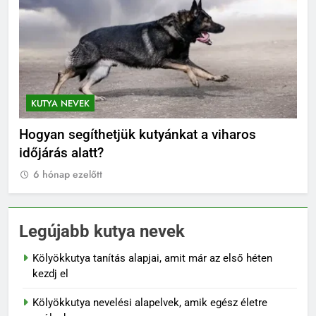
 NEVEK
KUTYA NEVEK
 segíthetjük kutyánkat a viharos
Orosz kutya 
s alatt?
6 hónap ezelőt
p ezelőtt
Legújabb kutya nevek
Kölyökkutya tanítás alapjai, amit már az első héten
kezdj el
Kölyökkutya nevelési alapelvek, amik egész életre