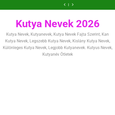
határok:
alapjai,
alapelvek,
mentálisan
határok:
alapjai,
alapelvek,
lefárasztása:
és
Ugrás
szeretettel,
amit
amik
és
szeretettel,
amit
amik
mentálisan
határok:
a
de
már
egész
fizikailag
de
már
egész
és
szeretettel,
következetesen
az
életre
következetesen
az
életre
fizikailag
de
tartalomra
első
szólnak
első
szólnak
következetesen
Kutya Nevek 2026
héten
héten
kezdj
kezdj
el
el
Kutya Nevek, Kutyanevek, Kutya Nevek Fajta Szerint, Kan
Kutya Nevek, Legszebb Kutya Nevek, Kislány Kutya Nevek,
Különleges Kutya Nevek, Legjobb Kutyanevek. Kutyus Nevek,
Kutyanév Ötletek