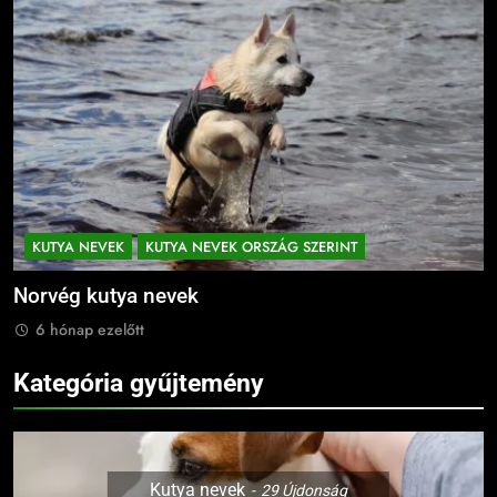
KUTYA NEVEK
KUTYA NEVEK ORSZÁG SZERINT
Norvég kutya nevek
N
6 hónap ezelőtt
Kategória gyűjtemény
Kutya nevek
29
Újdonság