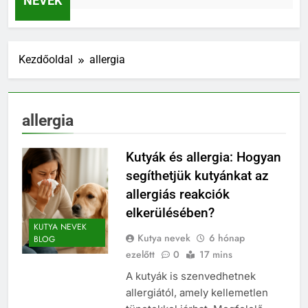
NEVEK
Kezdőoldal
allergia
allergia
Kutyák és allergia: Hogyan
segíthetjük kutyánkat az
allergiás reakciók
elkerülésében?
KUTYA NEVEK
Kutya nevek
6 hónap
BLOG
ezelőtt
0
17 mins
A kutyák is szenvedhetnek
allergiától, amely kellemetlen