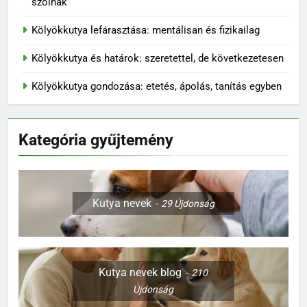
szólnak
Kölyökkutya lefárasztása: mentálisan és fizikailag
Kölyökkutya és határok: szeretettel, de következetesen
Kölyökkutya gondozása: etetés, ápolás, tanítás egyben
Kategória gyűjtemény
Kutya nevek
29
Újdonság
Kutya nevek blog
210
Újdonság