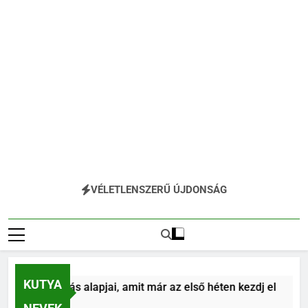
VÉLETLENSZERŰ ÚJDONSÁG
KUTYA
tya tanítás alapjai, amit már az első héten kezdj el
előtt