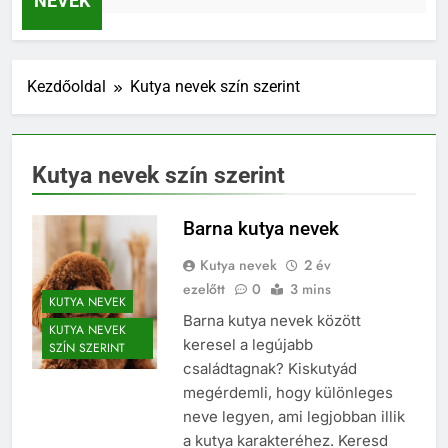
NEVEK
Kezdőoldal
Kutya nevek szín szerint
Kutya nevek szín szerint
Barna kutya nevek
Kutya nevek
2 év
ezelőtt
0
3 mins
KUTYA NEVEK
Barna kutya nevek között
KUTYA NEVEK
keresel a legújabb
SZÍN SZERINT
családtagnak? Kiskutyád
megérdemli, hogy különleges
neve legyen, ami legjobban illik
a kutya karakteréhez. Keresd