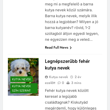
meg mi a megfelelő a barna
kutya nevek közül számára.
Barna kutya nevek, melyik illik
hozzá a legjobban? Milyen a jó
barna kutyanév? rövid, 1-2
szótagból álljon egyedi legyen,
ne egyezzen meg a veled…
Read Full News
Legnépszerűbb fehér
kutya nevek
Kutya nevek
2 év
KUTYA NEVEK
ezelőtt
0
3 mins
KUTYA NEVEK
Fehér kutya nevek között
SZÍN SZERINT
keresel a legújabb
családtagnak? Kiskutyád
megérdemli, hogy különleges