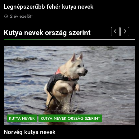
ehér kutya nevek
Legnépszerűbb feke
2 év ezelőtt
Kutya nevek ország szerint
KUTYA NEVEK
KUTYA NEVEK ORSZÁG SZERINT
Norvég kutya nevek
N