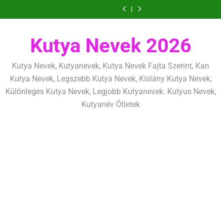
lefárasztása:
és
Ugrás
szeretettel,
amit
amik
és
szeretettel,
amit
amik
mentálisan
határok:
de
már
egész
fizikailag
de
már
egész
és
szeretettel,
a
következetesen
az
életre
következetesen
az
életre
fizikailag
de
tartalomra
első
szólnak
első
szólnak
következetesen
Kutya Nevek 2026
héten
héten
kezdj
kezdj
el
el
Kutya Nevek, Kutyanevek, Kutya Nevek Fajta Szerint, Kan
Kutya Nevek, Legszebb Kutya Nevek, Kislány Kutya Nevek,
Különleges Kutya Nevek, Legjobb Kutyanevek. Kutyus Nevek,
Kutyanév Ötletek