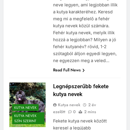
neve legyen, ami legjobban illik
a kutya karakteréhez. Keresd
meg mi a megfelelő a fehér
kutya nevek közül számára.
Fehér kutya nevek, melyik illik
hozzá a legjobban? Milyen a jó
fehér kutyanév? rövid, 1-2
szótagból álljon egyedi legyen,
ne egyezzen meg a veled…
Read Full News
Legnépszerűbb fekete
kutya nevek
Kutya nevek
2 év
KUTYA NEVEK
ezelőtt
0
2 mins
KUTYA NEVEK
Fekete kutya nevek között
SZÍN SZERINT
keresel a legújabb