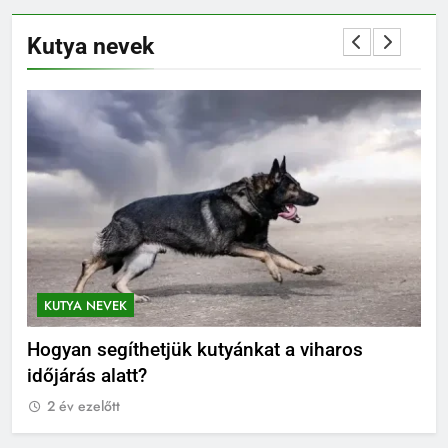
Kutya nevek
KUTYA NEVEK
KUTYA NEVEK ORSZÁG
yánkat a viharos
Orosz kutya nevek
2 év ezelőtt