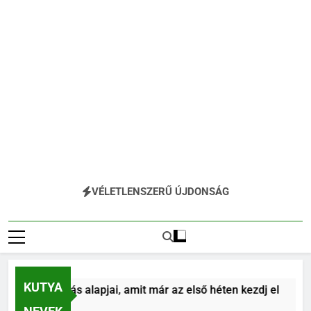
VÉLETLENSZERŰ ÚJDONSÁG
KUTYA
tya tanítás alapjai, amit már az első héten kezdj el
előtt