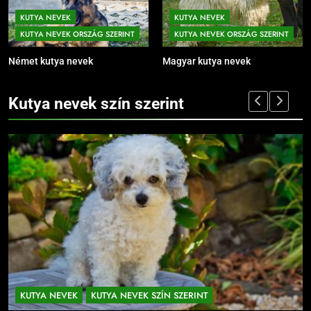
KUTYA NEVEK
KUTYA NEVEK
KUTYA NEVEK ORSZÁG SZERINT
KUTYA NEVEK ORSZÁG SZERINT
Német kutya nevek
Magyar kutya nevek
Kutya nevek szín szerint
YA NEVEK SZÍN SZERINT
KUTYA NEVEK
KUTYA N