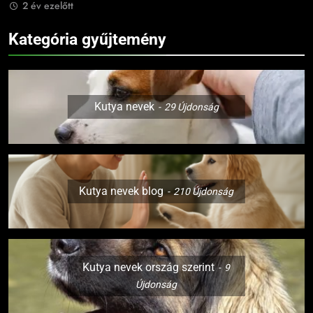
2 év ezelőtt
Kategória gyűjtemény
Kutya nevek
29
Újdonság
Kutya nevek blog
210
Újdonság
Kutya nevek ország szerint
9
Újdonság