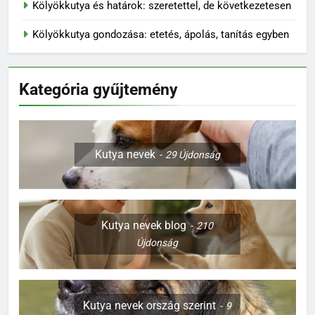
Kölyökkutya és határok: szeretettel, de következetesen
Kölyökkutya gondozása: etetés, ápolás, tanítás egyben
Kategória gyűjtemény
Kutya nevek
29
Újdonság
Kutya nevek blog
210
Újdonság
Kutya nevek ország szerint
9