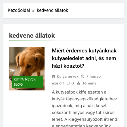
Kezdőoldal
kedvenc állatok
kedvenc állatok
Miért érdemes kutyánknak
kutyaeledelet adni, és nem
házi kosztot?
Kutya nevek
7 hónap
KUTYA NEVEK
ezelőtt
0
16 mins
BLOG
A kutyatápok kifejezetten a
kutyák tápanyagszükségleteihez
igazodnak, míg a házi koszt
sokszor hiányos vagy túl zsíros
lehet. A kiegyensúlyozott étrend
elengedhetetlen kedvencünk