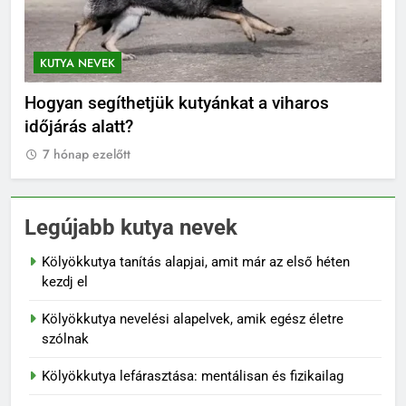
KUTYA NEVEK
K
el
Hogyan segíthetjük kutyánkat a viharos
Or
időjárás alatt?
7
7 hónap ezelőtt
Legújabb kutya nevek
Kölyökkutya tanítás alapjai, amit már az első héten
kezdj el
Kölyökkutya nevelési alapelvek, amik egész életre
szólnak
Kölyökkutya lefárasztása: mentálisan és fizikailag