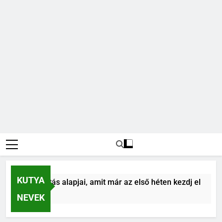
KUTYA
utya tanítás alapjai, amit már az első héten kezdj el
zelőtt
NEVEK