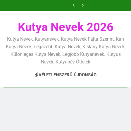
határok:
alapjai,
alapelvek,
mentálisan
határok:
alapjai,
alapelvek,
Ugrás
lefárasztása:
és
szeretettel,
amit
amik
és
szeretettel,
amit
amik
mentálisan
határok:
a
de
már
egész
fizikailag
de
már
egész
és
szeretettel,
következetesen
az
életre
következetesen
az
életre
tartalomra
fizikailag
de
első
szólnak
első
szólnak
következetesen
Kutya Nevek 2026
héten
héten
kezdj
kezdj
el
el
Kutya Nevek, Kutyanevek, Kutya Nevek Fajta Szerint, Kan
Kutya Nevek, Legszebb Kutya Nevek, Kislány Kutya Nevek,
Különleges Kutya Nevek, Legjobb Kutyanevek. Kutyus
Nevek, Kutyanév Ötletek
VÉLETLENSZERŰ ÚJDONSÁG