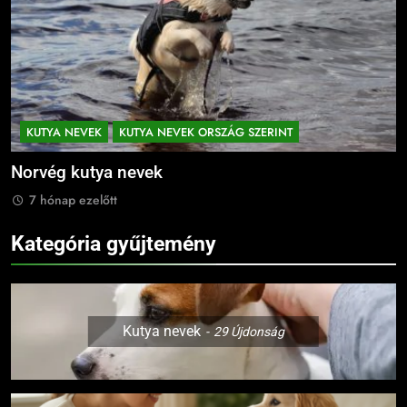
KUTYA NEVEK
KUTYA NEVEK ORSZÁG SZERINT
Norvég kutya nevek
N
7 hónap ezelőtt
Kategória gyűjtemény
Kutya nevek
29
Újdonság