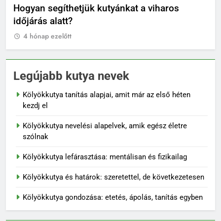
Orosz kutya nevek
No
4 hónap ezelőtt
4
Legújabb kutya nevek
Kölyökkutya tanítás alapjai, amit már az első héten
kezdj el
Kölyökkutya nevelési alapelvek, amik egész életre
szólnak
Kölyökkutya lefárasztása: mentálisan és fizikailag
Kölyökkutya és határok: szeretettel, de következetesen
Kölyökkutya gondozása: etetés, ápolás, tanítás egyben