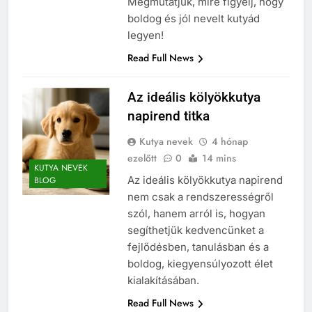
Megmutatjuk, mire figyelj, hogy
boldog és jól nevelt kutyád
legyen!
Read Full News
Az ideális kölyökkutya
napirend titka
Kutya nevek
4 hónap
ezelőtt
0
14 mins
KUTYA NEVEK
Az ideális kölyökkutya napirend
BLOG
nem csak a rendszerességről
szól, hanem arról is, hogyan
segíthetjük kedvencünket a
fejlődésben, tanulásban és a
boldog, kiegyensúlyozott élet
kialakításában.
Read Full News