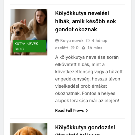
Kölyökkutya nevelési
hibák, amik később sok
gondot okoznak
Kutya nevek
4 hónap
KUTYA NEVEK
ezelőtt
0
16 mins
BLOG
A kölyökkutya nevelése során
elkövetett hibák, mint a
következetlenség vagy a túlzott
engedékenység, hosszú távon
viselkedési problémákat
okozhatnak. Fontos a helyes
alapok lerakása már az elején!
Read Full News
Kölyökkutya gondozási