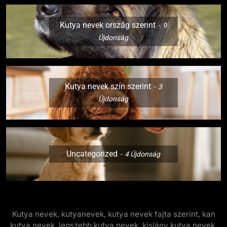
Kutya nevek ország szerint
9
Újdonság
Kutya nevek szín szerint
3
Újdonság
Uncategorized
4
Újdonság
Kutya nevek, kutyanevek, kutya nevek fajta szerint, kan
kutya nevek, legszebb kutya nevek, kislány kutya nevek,