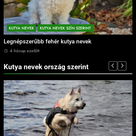
KUTYA NEVEK
KUTYA NEVEK SZÍN SZERINT
Legnépszerűbb fekete kutya nevek
B
4 hónap ezelőtt
Kutya nevek ország szerint