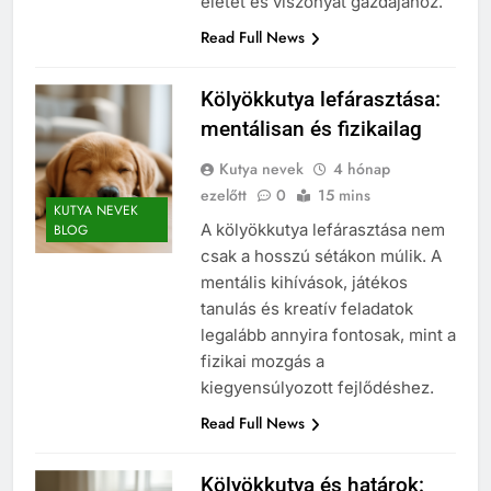
életét és viszonyát gazdájához.
Read Full News
Kölyökkutya lefárasztása:
mentálisan és fizikailag
Kutya nevek
4 hónap
ezelőtt
0
15 mins
KUTYA NEVEK
A kölyökkutya lefárasztása nem
BLOG
csak a hosszú sétákon múlik. A
mentális kihívások, játékos
tanulás és kreatív feladatok
legalább annyira fontosak, mint a
fizikai mozgás a
kiegyensúlyozott fejlődéshez.
Read Full News
Kölyökkutya és határok: