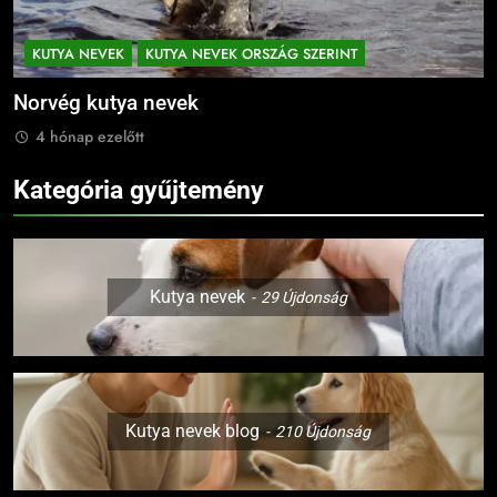
KUTYA NEVEK
KUTYA NEVEK ORSZÁG SZERINT
Német kutya nevek
M
4 hónap ezelőtt
Kategória gyűjtemény
Kutya nevek
29
Újdonság
Kutya nevek blog
210
Újdonság