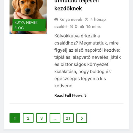
útmutató teljesen
kezdőknek
Kutya nevek
4 hónap
KUTYA NEVEK
ezelőtt
0
16 mins
BLOG
Kölyökkutya érkezik a
családhoz? Megmutatjuk, mire
figyelj az első napoktól kezdve:
táplálás, alapvető nevelés, játék
és biztonságos környezet
kialakítása, hogy boldog és
egészséges legyen a kis
kedvenc.
Read Full News
1
2
3
…
21