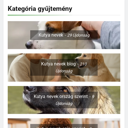
Kategória gyűjtemény
Kutya nevek
29
Újdonság
Kutya nevek blog
210
Újdonság
Kutya nevek ország szerint
9
Újdonság