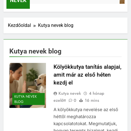
NEVEK
Kezdőoldal
Kutya nevek blog
Kutya nevek blog
Kölyökkutya tanítás alapjai,
amit már az első héten
kezdj el
Kutya nevek
4 hónap
KUTYA NEVEK
ezelőtt
0
16 mins
BLOG
A kölyökkutya nevelése az első
héttől meghatározza
kapcsolatotokat. Megmutatjuk,
hogyan teremts bizalmat, kezdj