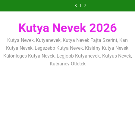
Kölyökkutya és
Kölyökkutya
Ugrás
következetesen
héten kezdj el
alapelvek, amik
mentálisan és
határok:
tanítás alapjai,
Kölyökkutya
Kölyökkutya
egész életre
fizikailag
szeretettel, de
amit már az első
a
nevelési
lefárasztása:
Kölyökkutya és
szólnak
következetesen
héten kezdj el
alapelvek, amik
mentálisan és
határok:
tartalomra
egész életre
fizikailag
szeretettel, de
Kutya Nevek 2026
szólnak
következetesen
Kutya Nevek, Kutyanevek, Kutya Nevek Fajta Szerint, Kan
Kutya Nevek, Legszebb Kutya Nevek, Kislány Kutya Nevek,
Különleges Kutya Nevek, Legjobb Kutyanevek. Kutyus Nevek,
Kutyanév Ötletek