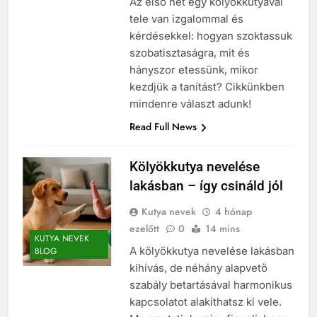
Az első hét egy kölyökkutyával
tele van izgalommal és
kérdésekkel: hogyan szoktassuk
szobatisztaságra, mit és
hányszor etessünk, mikor
kezdjük a tanítást? Cikkünkben
mindenre választ adunk!
Read Full News
Kölyökkutya nevelése
lakásban – így csináld jól
Kutya nevek
4 hónap
ezelőtt
0
14 mins
KUTYA NEVEK
A kölyökkutya nevelése lakásban
BLOG
kihívás, de néhány alapvető
szabály betartásával harmonikus
kapcsolatot alakíthatsz ki vele.