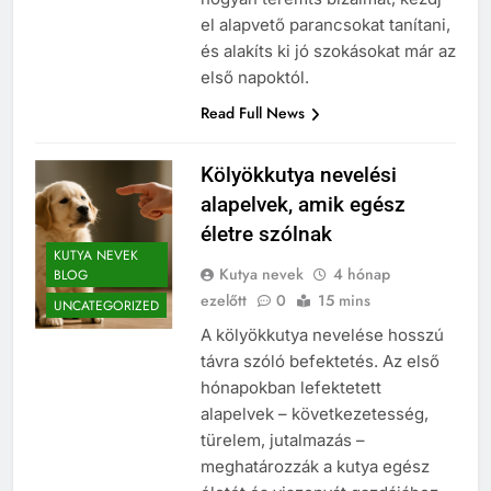
el alapvető parancsokat tanítani,
és alakíts ki jó szokásokat már az
első napoktól.
Read Full News
Kölyökkutya nevelési
alapelvek, amik egész
életre szólnak
KUTYA NEVEK
Kutya nevek
4 hónap
BLOG
ezelőtt
0
15 mins
UNCATEGORIZED
A kölyökkutya nevelése hosszú
távra szóló befektetés. Az első
hónapokban lefektetett
alapelvek – következetesség,
türelem, jutalmazás –
meghatározzák a kutya egész