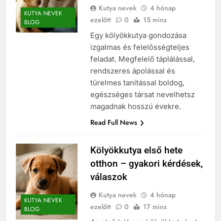
Kutya nevek
4 hónap
KUTYA NEVEK
ezelőtt
0
15 mins
BLOG
Egy kölyökkutya gondozása
izgalmas és felelősségteljes
feladat. Megfelelő táplálással,
rendszeres ápolással és
türelmes tanítással boldog,
egészséges társat nevelhetsz
magadnak hosszú évekre.
Read Full News
Kölyökkutya első hete
otthon – gyakori kérdések,
válaszok
Kutya nevek
4 hónap
KUTYA NEVEK
ezelőtt
0
17 mins
BLOG