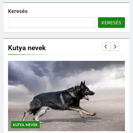
Keresés
KERESÉS
Kutya nevek
KUTYA NEVEK
KUTYA NEVEK ORSZÁG SZERINT
K