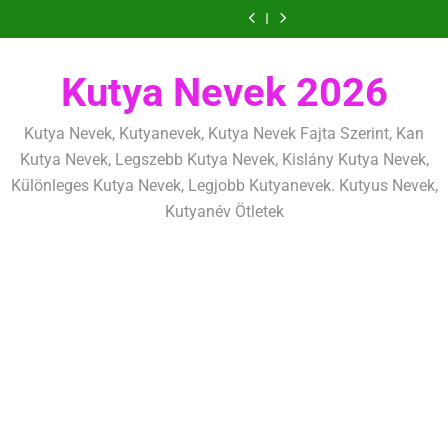
Ugrás
határok:
alapjai,
alapelvek,
mentálisan
határok:
alapjai,
alapelvek,
lefárasztása:
és
szeretettel,
amit
amik
és
szeretettel,
amit
amik
mentálisan
határok:
a
de
már
egész
fizikailag
de
már
egész
és
szeretettel,
tartalomra
következetesen
az
életre
következetesen
az
életre
fizikailag
de
első
szólnak
első
szólnak
Kutya Nevek 2026
következetesen
héten
héten
kezdj
kezdj
el
el
Kutya Nevek, Kutyanevek, Kutya Nevek Fajta Szerint, Kan
Kutya Nevek, Legszebb Kutya Nevek, Kislány Kutya Nevek,
Különleges Kutya Nevek, Legjobb Kutyanevek. Kutyus Nevek,
Kutyanév Ötletek