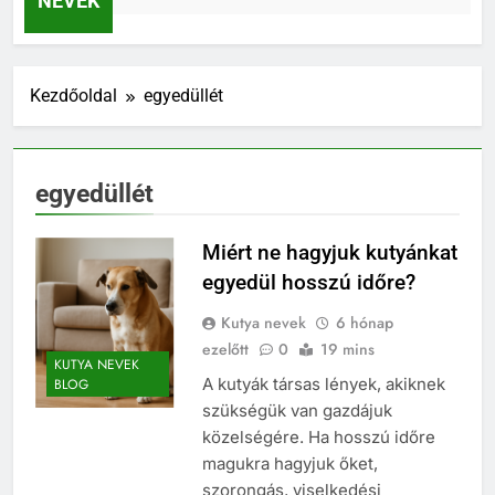
NEVEK
Kezdőoldal
egyedüllét
egyedüllét
Miért ne hagyjuk kutyánkat
egyedül hosszú időre?
Kutya nevek
6 hónap
ezelőtt
0
19 mins
KUTYA NEVEK
A kutyák társas lények, akiknek
BLOG
szükségük van gazdájuk
közelségére. Ha hosszú időre
magukra hagyjuk őket,
szorongás, viselkedési