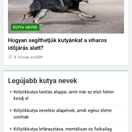
KUTYA NEVEK
K
el
Hogyan segíthetjük kutyánkat a viharos
Or
időjárás alatt?
6
6 hónap ezelőtt
Legújabb kutya nevek
Kölyökkutya tanítás alapjai, amit már az első héten
kezdj el
Kölyökkutya nevelési alapelvek, amik egész életre
szólnak
Kölyökkutya lefárasztása: mentálisan és fizikailag