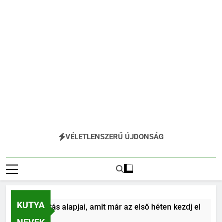
VÉLETLENSZERŰ ÚJDONSÁG
KUTYA
utya tanítás alapjai, amit már az első héten kezdj el
zelőtt