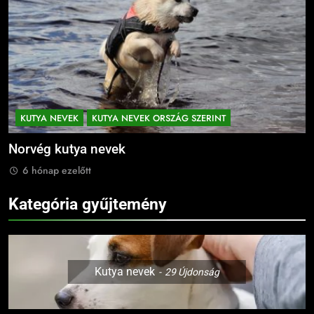
KUTYA NEVEK
KUTYA NEVEK ORSZÁG SZERINT
Norvég kutya nevek
N
6 hónap ezelőtt
Kategória gyűjtemény
Kutya nevek
29
Újdonság