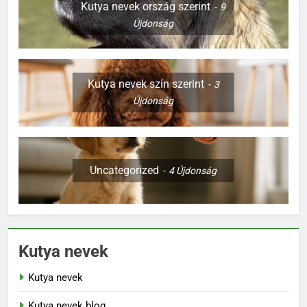
Kutya nevek ország szerint
9
Újdonság
Kutya nevek szín szerint
3
Újdonság
Uncategorized
4
Újdonság
Kutya nevek
Kutya nevek
Kutya nevek blog