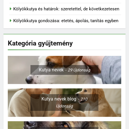
Kölyökkutya és határok: szeretettel, de következetesen
Kölyökkutya gondozása: etetés, ápolás, tanítás egyben
Kategória gyűjtemény
Kutya nevek
29
Újdonság
Kutya nevek blog
210
Újdonság