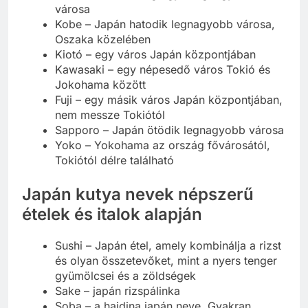
városa
Kobe – Japán hatodik legnagyobb városa,
Oszaka közelében
Kiotó – egy város Japán központjában
Kawasaki – egy népesedő város Tokió és
Jokohama között
Fuji – egy másik város Japán központjában,
nem messze Tokiótól
Sapporo – Japán ötödik legnagyobb városa
Yoko – Yokohama az ország fővárosától,
Tokiótól délre található
Japán kutya nevek népszerű
ételek és italok alapján
Sushi – Japán étel, amely kombinálja a rizst
és olyan összetevőket, mint a nyers tenger
gyümölcsei és a zöldségek
Sake – japán rizspálinka
Soba – a hajdina japán neve. Gyakran