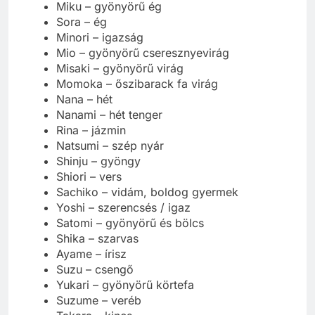
Miku – gyönyörű ég
Sora – ég
Minori – igazság
Mio – gyönyörű cseresznyevirág
Misaki – gyönyörű virág
Momoka – őszibarack fa virág
Nana – hét
Nanami – hét tenger
Rina – jázmin
Natsumi – szép nyár
Shinju – gyöngy
Shiori – vers
Sachiko – vidám, boldog gyermek
Yoshi – szerencsés / igaz
Satomi – gyönyörű és bölcs
Shika – szarvas
Ayame – írisz
Suzu – csengő
Yukari – gyönyörű körtefa
Suzume – veréb