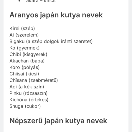
Takara – kincs
Aranyos japán kutya nevek
Kirei (szép)
Ai (szerelem)
Bigaku (a szép dolgok iránti szeretet)
Ko (gyermek)
Chibi (kisgyerek)
Akachan (baba)
Koro (pólyás)
Chiisai (kicsi)
Chīsana (zsebméretű)
Aoi (a kék szín)
Pinku (rózsaszín)
Kichōna (értékes)
Shuga (cukor)
Népszerű japán kutya nevek