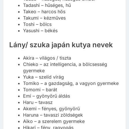
Tadashi – hűséges, hű
Takeo – harcos hős
Takumi – kézműves
Toshi – bölcs
Yasushi – békés
Lány/ szuka japán kutya nevek
Akira – világos / tiszta
Chieko – az intelligencia, a bölcsesség
gyermeke
Yuka – szelíd virág
Tomiko – a gazdagság, a vagyon gyermeke
Tomomi – barát
Emi – gyönyörű áldás
Haru – tavasz
Akemi – fényes, gyönyörű
Haruna – tavaszi zöldségek
Aiko – a szerelem gyermeke
Hikari – fény, ragyogás