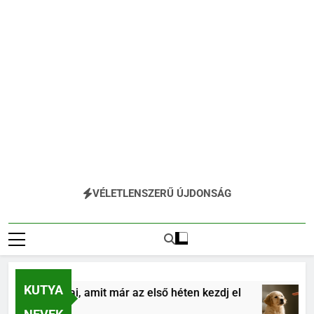
VÉLETLENSZERŰ ÚJDONSÁG
KUTYA
 alapjai, amit már az első héten kezdj el
Kölyö
4 Hóna