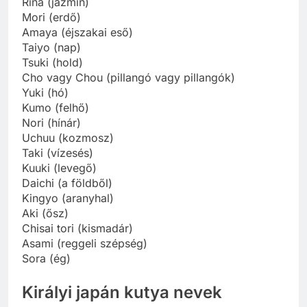
Rina (jázmin)
Mori (erdő)
Amaya (éjszakai eső)
Taiyo (nap)
Tsuki (hold)
Cho vagy Chou (pillangó vagy pillangók)
Yuki (hó)
Kumo (felhő)
Nori (hínár)
Uchuu (kozmosz)
Taki (vízesés)
Kuuki (levegő)
Daichi (a földből)
Kingyo (aranyhal)
Aki (ősz)
Chisai tori (kismadár)
Asami (reggeli szépség)
Sora (ég)
Királyi japán kutya nevek