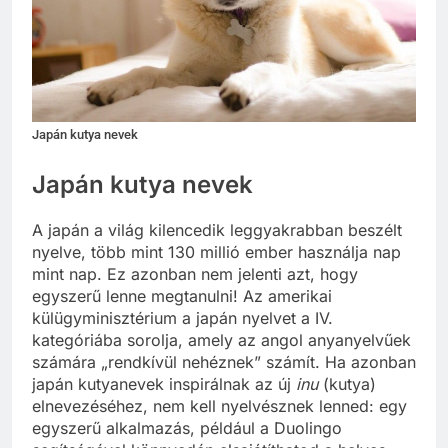
Japán kutya nevek
Japán kutya nevek
A japán a világ kilencedik leggyakrabban beszélt
nyelve, több mint 130 millió ember használja nap
mint nap. Ez azonban nem jelenti azt, hogy
egyszerű lenne megtanulni! Az amerikai
külügyminisztérium a japán nyelvet a IV.
kategóriába sorolja, amely az angol anyanyelvűek
számára „rendkívül nehéznek” számít. Ha azonban
japán kutyanevek inspirálnak az új
inu
(kutya)
elnevezéséhez, nem kell nyelvésznek lenned: egy
egyszerű alkalmazás, például a Duolingo