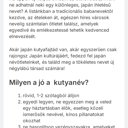
ne adhatnál neki egy különleges, japán ihletésű
nevet? A listánkban a tradicionális babanevektől
kezdve, az ételeken át, egészen híres városok
neveiig számtalan ötletet találsz, amelyek
egyedivé és emlékezetessé tehetik kedvenced
elnevezését.
Akár japán kutyafajtád van, akár egyszerűen csak
rajongsz Japán kultúrájáért, fedezd fel japán
névötleteinket, és találd meg a tökéletes nevet új
négylábú társad számára!
Milyen a jó a kutyanév?
rövid, 1-2 szótagból álljon
egyedi legyen, ne egyezzen meg a veled
egy háztartásban élők, esetleg közeli
ismerősök nevével, kínos pillanatokat
okozhat
ne hasonlítson vezényszavakra, amelyeket