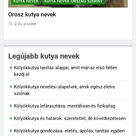
KUTYA NEVEK
KUTYA NEVEK ORSZÁG SZERINT
K
Orosz kutya nevek
No
2 év ezelőtt
2
Legújabb kutya nevek
Kölyökkutya tanítás alapjai, amit már az első héten
kezdj el
Kölyökkutya nevelési alapelvek, amik egész életre
szólnak
Kölyökkutya lefárasztása: mentálisan és fizikailag
Kölyökkutya és határok: szeretettel, de következetesen
Kölyökkutya gondozása: etetés, ápolás, tanítás egyben