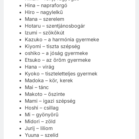
Hina – napraforgó
Hiro – nagylelkű
Mana – szerelem
Hotaru – szentjánosbogár
Izumi – szökőkút
Kazuko – a harmónia gyermeke
Kiyomi – tiszta szépség
oshiko – a jóság gyermeke
Etsuko – az öröm gyermeke
Hana – virág
Kyoko – tiszteletteljes gyermek
Madoka – kör, kerek
Mai – tánc
Makoto – őszinte
Mami – igazi szépség
Hoshi – csillag
Mi – gyönyörű
Midori – zöld
Jurij – liliom
Yuuna – szelíd