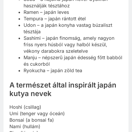
használják tésztához
Ramen – japán leves
Tempura – japán rántott étel
Udon – a japán konyha vastag búzaliszt
tésztája
Sashimi – japán finomság, amely nagyon
friss nyers húsból vagy halból készül,
vékony darabokra szeletelve
Manju – népszerű japán édesség főtt babból
és cukorból
Ryokucha – japán zöld tea
A természet által inspirált japán
kutya nevek
Hoshi (csillag)
Umi (tenger vagy óceán)
Bonsai (a bonsai fa)
Nami (hullám)