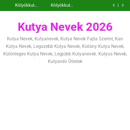
Kölyökkutya és
Kölyökkutya
Ugrás
következetesen
héten kezdj el
alapelvek, amik
mentálisan és
határok:
tanítás alapjai,
Kölyökkutya
Kölyökkutya
egész életre
fizikailag
szeretettel, de
amit már az első
a
nevelési
lefárasztása:
Kölyökkutya és
szólnak
következetesen
héten kezdj el
alapelvek, amik
mentálisan és
határok:
tartalomra
egész életre
fizikailag
szeretettel, de
Kutya Nevek 2026
szólnak
következetesen
Kutya Nevek, Kutyanevek, Kutya Nevek Fajta Szerint, Kan
Kutya Nevek, Legszebb Kutya Nevek, Kislány Kutya Nevek,
Különleges Kutya Nevek, Legjobb Kutyanevek. Kutyus Nevek,
Kutyanév Ötletek