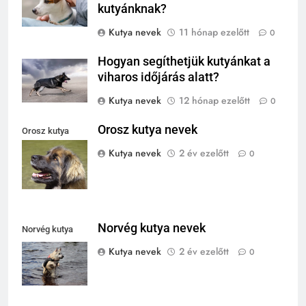
kutyánknak?
Kutya nevek
11 hónap ezelőtt
0
Hogyan segíthetjük kutyánkat a
viharos időjárás alatt?
Kutya nevek
12 hónap ezelőtt
0
Orosz kutya nevek
Orosz kutya
nevek
Kutya nevek
2 év ezelőtt
0
Norvég kutya nevek
Norvég kutya
nevek
Kutya nevek
2 év ezelőtt
0