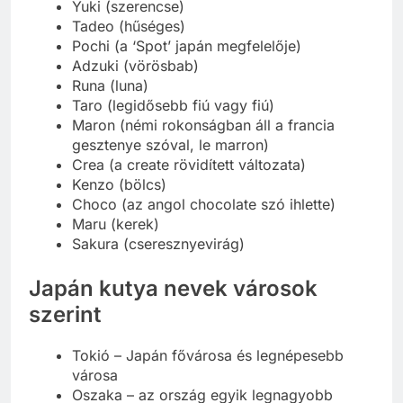
Yuki (szerencse)
Tadeo (hűséges)
Pochi (a ‘Spot’ japán megfelelője)
Adzuki (vörösbab)
Runa (luna)
Taro (legidősebb fiú vagy fiú)
Maron (némi rokonságban áll a francia
gesztenye szóval, le marron)
Crea (a create rövidített változata)
Kenzo (bölcs)
Choco (az angol chocolate szó ihlette)
Maru (kerek)
Sakura (cseresznyevirág)
Japán kutya nevek városok
szerint
Tokió – Japán fővárosa és legnépesebb
városa
Oszaka – az ország egyik legnagyobb