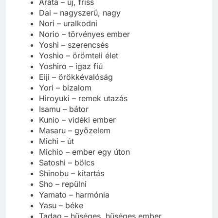
Arata – új, friss
Dai – nagyszerű, nagy
Nori – uralkodni
Norio – törvényes ember
Yoshi – szerencsés
Yoshio – örömteli élet
Yoshiro – igaz fiú
Eiji – örökkévalóság
Yori – bizalom
Hiroyuki – remek utazás
Isamu – bátor
Kunio – vidéki ember
Masaru – győzelem
Michi – út
Michio – ember egy úton
Satoshi – bölcs
Shinobu – kitartás
Sho – repülni
Yamato – harmónia
Yasu – béke
Tadao – hűséges, hűséges ember