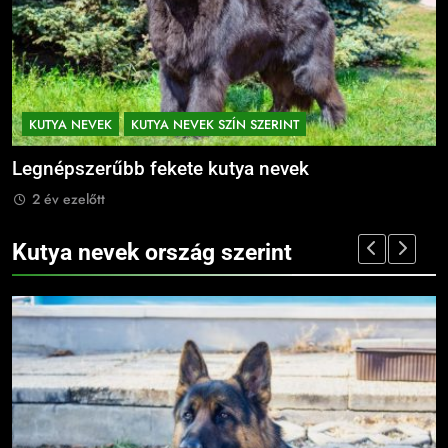
KUTYA NEVEK
KUTYA NEVEK SZÍN SZERINT
Legnépszerűbb fekete kutya nevek
B
2 év ezelőtt
Kutya nevek ország szerint