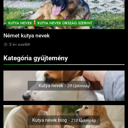
KUTYA NEVEK
KUTYA NEVEK ORSZÁG SZERINT
Német kutya nevek
M
2 év ezelőtt
Kategória gyűjtemény
Kutya nevek
29
Újdonság
Kutya nevek blog
210
Újdonság