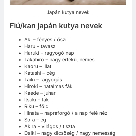
Japán kutya nevek
Fiú/kan japán kutya nevek
Aki – fényes / őszi
Haru – tavasz
Haruki – ragyogó nap
Takahiro – nagy értékű, nemes
Kaoru – illat
Katashi – cég
Taiki – ragyogás
Hiroki – hatalmas fák
Kaede – juhar
Itsuki – fák
Riku – föld
Hinata – napraforgó / a nap felé néz
Sora – ég
Akira – világos / tiszta
Daiki – nagy dicsőség / nagy nemesség