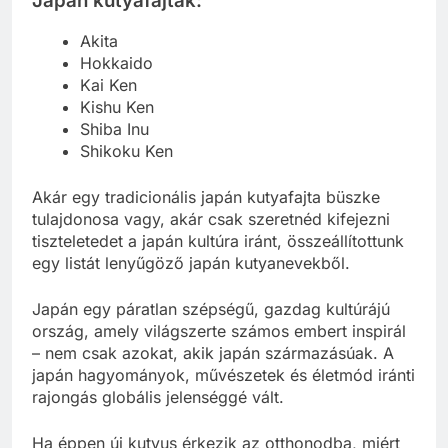
Japán kutyafajták:
Akita
Hokkaido
Kai Ken
Kishu Ken
Shiba Inu
Shikoku Ken
Akár egy tradicionális japán kutyafajta büszke
tulajdonosa vagy, akár csak szeretnéd kifejezni
tiszteletedet a japán kultúra iránt, összeállítottunk
egy listát lenyűgöző japán kutyanevekből.
Japán egy páratlan szépségű, gazdag kultúrájú
ország, amely világszerte számos embert inspirál
– nem csak azokat, akik japán származásúak. A
japán hagyományok, művészetek és életmód iránti
rajongás globális jelenséggé vált.
Ha éppen új kutyus érkezik az otthonodba, miért