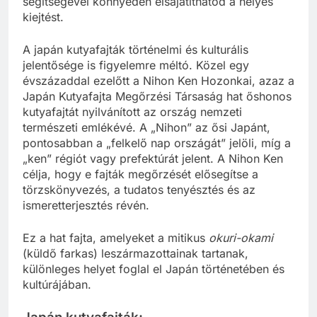
segítségével könnyedén elsajátíthatod a helyes
kiejtést.
A japán kutyafajták történelmi és kulturális
jelentősége is figyelemre méltó. Közel egy
évszázaddal ezelőtt a Nihon Ken Hozonkai, azaz a
Japán Kutyafajta Megőrzési Társaság hat őshonos
kutyafajtát nyilvánított az ország nemzeti
természeti emlékévé. A „Nihon” az ősi Japánt,
pontosabban a „felkelő nap országát” jelöli, míg a
„ken” régiót vagy prefektúrát jelent. A Nihon Ken
célja, hogy e fajták megőrzését elősegítse a
törzskönyvezés, a tudatos tenyésztés és az
ismeretterjesztés révén.
Ez a hat fajta, amelyeket a mitikus
okuri-okami
(küldő farkas) leszármazottainak tartanak,
különleges helyet foglal el Japán történetében és
kultúrájában.