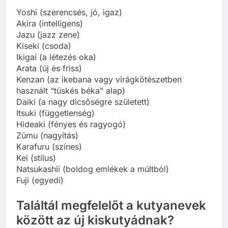
Yoshi (szerencsés, jó, igaz)
Akira (intelligens)
Jazu (jazz zene)
Kiseki (csoda)
Ikigai (a létezés oka)
Arata (új és friss)
Kenzan (az ikebana vagy virágkötészetben
használt “tüskés béka” alap)
Daiki (a nagy dicsőségre született)
Itsuki (függetlenség)
Hideaki (fényes és ragyogó)
Zūmu (nagyítás)
Karafuru (színes)
Kei (stílus)
Natsukashii (boldog emlékek a múltból)
Fuji (egyedi)
Találtál megfelelőt a kutyanevek
között az új kiskutyádnak?