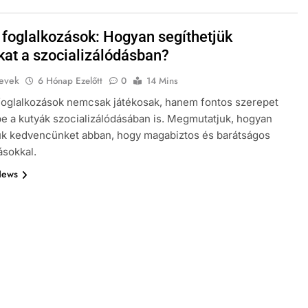
 foglalkozások: Hogyan segíthetjük
kat a szocializálódásban?
evek
6 Hónap Ezelőtt
0
14 Mins
foglalkozások nemcsak játékosak, hanem fontos szerepet
be a kutyák szocializálódásában is. Megmutatjuk, hogyan
ük kedvencünket abban, hogy magabiztos és barátságos
sokkal.
News
NEVEK ORSZÁG SZERINT
KUTYA NEVEK
k
A kutyák és a szokások: Hogyan
építsünk fel egy napi rutint
kutyánknak?