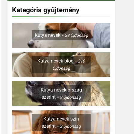
Kategória gyűjtemény
Kutya nevek
29
Újdonság
Kutya nevek blog
210
Újdonság
Kutya nevek ország
szerint
9
Újdonság
Kutya nevek szín
szerint
3
Újdonság