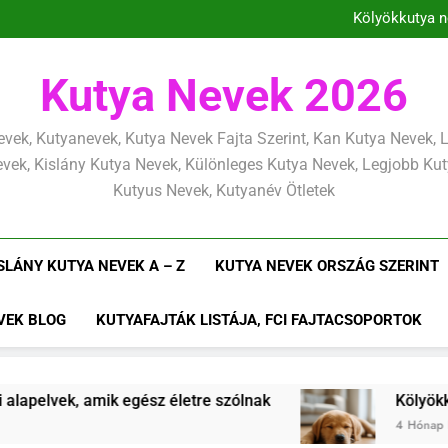
Kölyökkutya tan
Kölyökkutya n
Kölyö
Kölyökkuty
Kölyökkutya tan
Kutya Nevek 2026
Kölyökkutya n
Kölyö
Kölyökkuty
vek, Kutyanevek, Kutya Nevek Fajta Szerint, Kan Kutya Nevek,
vek, Kislány Kutya Nevek, Különleges Kutya Nevek, Legjobb Ku
Kutyus Nevek, Kutyanév Ötletek
SLÁNY KUTYA NEVEK A – Z
KUTYA NEVEK ORSZÁG SZERINT
VEK BLOG
KUTYAFAJTÁK LISTÁJA, FCI FAJTACSOPORTOK
 egész életre szólnak
Kölyökkutya lefárasztása
4 Hónap Ezelőtt