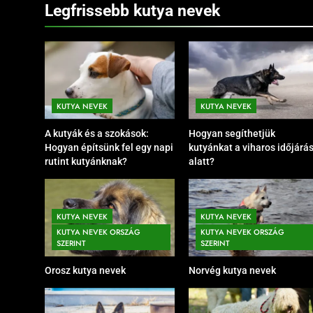
Legfrissebb kutya nevek
KUTYA NEVEK
KUTYA NEVEK
A kutyák és a szokások:
Hogyan segíthetjük
Hogyan építsünk fel egy napi
kutyánkat a viharos időjárá
rutint kutyánknak?
alatt?
KUTYA NEVEK
KUTYA NEVEK SZÍN SZERINT
KUTYA NEVEK
KUTYA NEVEK
Barna kutya nevek
KUTYA NEVEK ORSZÁG
KUTYA NEVEK ORSZÁG
6 Hónap Ezelőtt
SZERINT
SZERINT
Orosz kutya nevek
Norvég kutya nevek