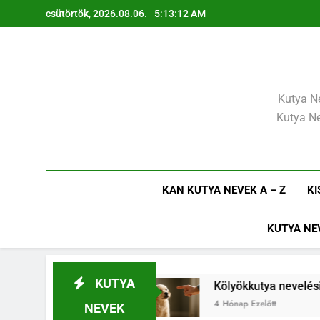
Ugrás
csütörtök, 2026.08.06.
5:13:13 AM
a
tartalomra
Kutya Ne
Kutya Ne
KAN KUTYA NEVEK A – Z
KI
KUTYA NE
KUTYA
kezdj el
Kölyökkutya nevelési alapelvek, amik
4 Hónap Ezelőtt
NEVEK