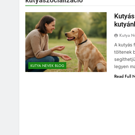
kutyaszocializáció
Kutyás
kutyán
Kutya N
A kutyás 
töltenek 
segíthetj
KUTYA NEVEK BLOG
legyen má
Read Full 
KUTYA NEVEK
KUTYA 
Spanyol kutya neve
6 Hónap Ezelőtt