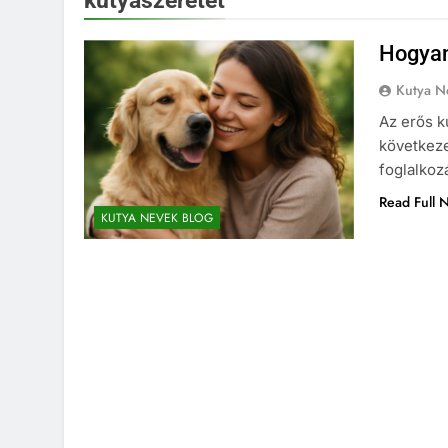
kutyaszeretet
Hogyan
Kutya N
Az erős k
következe
foglalkoz
Read Full 
KUTYA NEVEK BLOG
KUTYA NEVEK
KUTYA 
Spanyol kutya neve
7 Hónap Ezelőtt