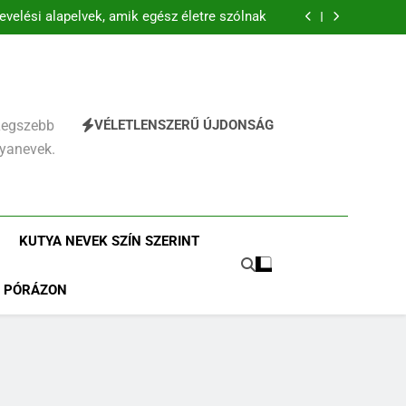
ítás alapjai, amit már az első héten kezdj el
evelési alapelvek, amik egész életre szólnak
kkutya lefárasztása: mentálisan és fizikailag
a és határok: szeretettel, de következetesen
ítás alapjai, amit már az első héten kezdj el
evelési alapelvek, amik egész életre szólnak
kkutya lefárasztása: mentálisan és fizikailag
a és határok: szeretettel, de következetesen
VÉLETLENSZERŰ ÚJDONSÁG
 Legszebb
tyanevek.
KUTYA NEVEK SZÍN SZERINT
PÓRÁZON