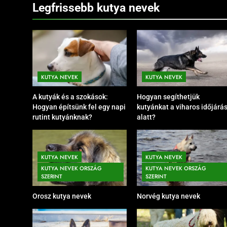
Legfrissebb kutya nevek
KUTYA NEVEK
KUTYA NEVEK
A kutyák és a szokások:
Hogyan segíthetjük
Hogyan építsünk fel egy napi
kutyánkat a viharos időjárá
rutint kutyánknak?
alatt?
KUTYA NEVEK
KUTYA NEVEK SZÍN SZERINT
KUTYA NEVEK
KUTYA NEVEK
Barna kutya nevek
KUTYA NEVEK ORSZÁG
KUTYA NEVEK ORSZÁG
7 Hónap Ezelőtt
SZERINT
SZERINT
Orosz kutya nevek
Norvég kutya nevek