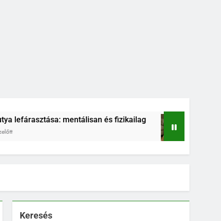
 mentálisan és fizikailag
Kölyökkutya és határ
4 Hónap Ezelőtt
Keresés