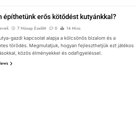
 építhetünk erős kötődést kutyánkkal?
evek
7 Hónap Ezelőtt
0
14 Mins
utya-gazdi kapcsolat alapja a kölcsönös bizalom és a
tes törődés. Megmutatjuk, hogyan fejleszthetjük ezt játékos
ásokkal, közös élményekkel és odafigyeléssel.
News
NEVEK ORSZÁG SZERINT
KUTYA NEVEK
k
A kutyák és a szokások: Hogyan
építsünk fel egy napi rutint
kutyánknak?