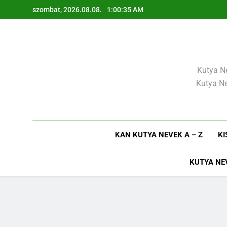
Ugrás
szombat, 2026.08.08.
1:00:36 AM
a
tartalomra
Kutya Ne
Kutya Ne
KAN KUTYA NEVEK A – Z
KI
KUTYA NE