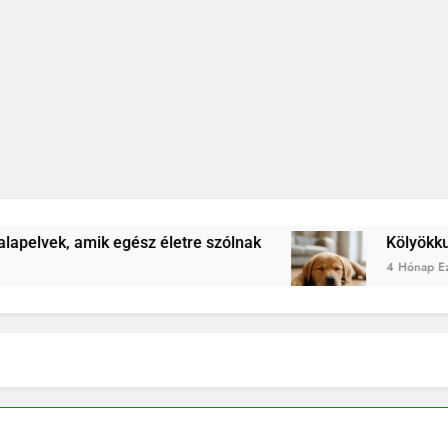
egész életre szólnak
Kölyökkutya lefárasztása:
4 Hónap Ezelőtt