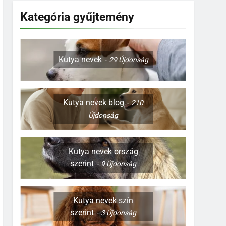
Kategória gyűjtemény
Kutya nevek
29
Újdonság
Kutya nevek blog
210
Újdonság
Kutya nevek ország
szerint
9
Újdonság
Kutya nevek szín
szerint
3
Újdonság