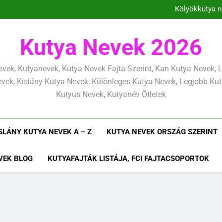
Kölyökkutya tan
Kölyökkutya n
Kölyö
Kölyökkuty
Kölyökkutya tan
Kutya Nevek 2026
Kölyökkutya n
Kölyö
Kölyökkuty
vek, Kutyanevek, Kutya Nevek Fajta Szerint, Kan Kutya Nevek,
vek, Kislány Kutya Nevek, Különleges Kutya Nevek, Legjobb Ku
Kutyus Nevek, Kutyanév Ötletek
SLÁNY KUTYA NEVEK A – Z
KUTYA NEVEK ORSZÁG SZERINT
VEK BLOG
KUTYAFAJTÁK LISTÁJA, FCI FAJTACSOPORTOK