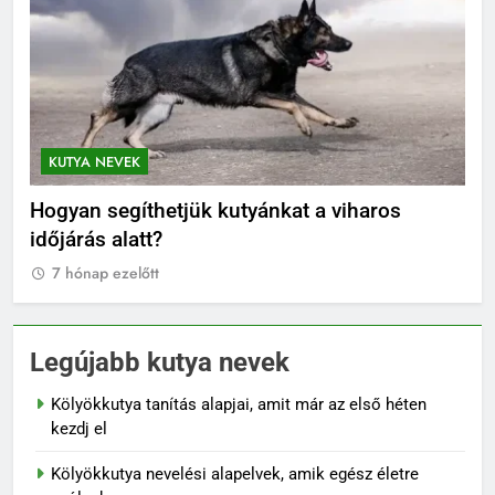
KUTYA NEVEK
KUTYA NEVEK ORSZÁG SZERINT
Orosz kutya nevek
7 hónap ezelőtt
Legújabb kutya nevek
Kölyökkutya tanítás alapjai, amit már az első héten
kezdj el
Kölyökkutya nevelési alapelvek, amik egész életre