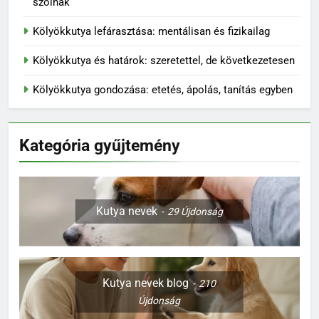
szólnak
Kölyökkutya lefárasztása: mentálisan és fizikailag
Kölyökkutya és határok: szeretettel, de következetesen
Kölyökkutya gondozása: etetés, ápolás, tanítás egyben
Kategória gyűjtemény
Kutya nevek
29
Újdonság
Kutya nevek blog
210
Újdonság