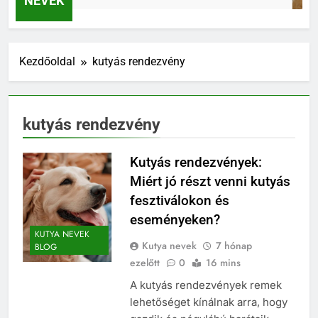
NEVEK
Kezdőoldal
kutyás rendezvény
kutyás rendezvény
Kutyás rendezvények:
Miért jó részt venni kutyás
fesztiválokon és
eseményeken?
KUTYA NEVEK
Kutya nevek
7 hónap
BLOG
ezelőtt
0
16 mins
A kutyás rendezvények remek
lehetőséget kínálnak arra, hogy