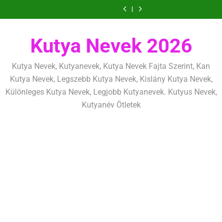
Ugrás
szeretettel,
amit
amik
és
szeretettel,
amit
amik
mentálisan
határok:
de
már
egész
fizikailag
de
már
egész
és
szeretettel,
a
következetesen
az
életre
következetesen
az
életre
fizikailag
de
tartalomra
első
szólnak
első
szólnak
következetesen
héten
héten
Kutya Nevek 2026
kezdj
kezdj
el
el
Kutya Nevek, Kutyanevek, Kutya Nevek Fajta Szerint, Kan
Kutya Nevek, Legszebb Kutya Nevek, Kislány Kutya Nevek,
Különleges Kutya Nevek, Legjobb Kutyanevek. Kutyus Nevek,
Kutyanév Ötletek