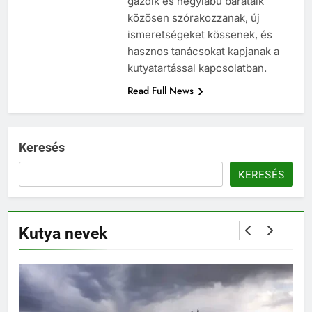
gazdik és négylábú barátaik
közösen szórakozzanak, új
ismeretségeket kössenek, és
hasznos tanácsokat kapjanak a
kutyatartással kapcsolatban.
Read Full News
Keresés
KERESÉS
Kutya nevek