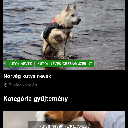
KUTYA NEVEK
KUTYA NEVEK ORSZÁG SZERINT
Német kutya nevek
7 hónap ezelőtt
Kategória gyűjtemény
Kutya nevek
29
Újdonság