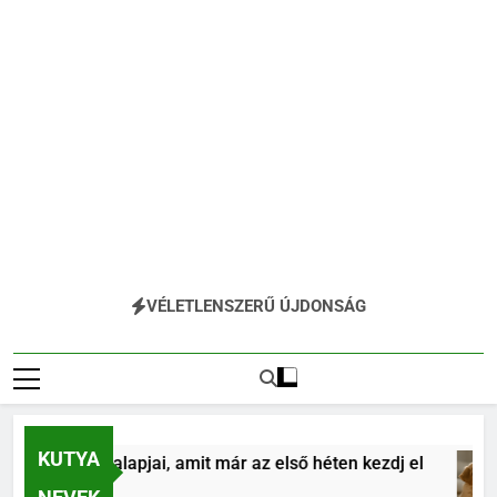
VÉLETLENSZERŰ ÚJDONSÁG
KUTYA
 tanítás alapjai, amit már az első héten kezdj el
tt