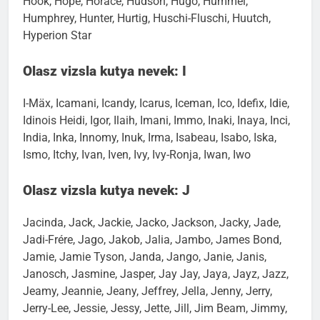
Hook, Hope, Horace, Hudson, Hugo, Hummel,
Humphrey, Hunter, Hurtig, Huschi-Fluschi, Huutch,
Hyperion Star
Olasz vizsla kutya nevek: I
I-Mäx, Icamani, Icandy, Icarus, Iceman, Ico, Idefix, Idie,
Idinois Heidi, Igor, Ilaih, Imani, Immo, Inaki, Inaya, Inci,
India, Inka, Innomy, Inuk, Irma, Isabeau, Isabo, Iska,
Ismo, Itchy, Ivan, Iven, Ivy, Ivy-Ronja, Iwan, Iwo
Olasz vizsla kutya nevek: J
Jacinda, Jack, Jackie, Jacko, Jackson, Jacky, Jade,
Jadi-Frére, Jago, Jakob, Jalia, Jambo, James Bond,
Jamie, Jamie Tyson, Janda, Jango, Janie, Janis,
Janosch, Jasmine, Jasper, Jay Jay, Jaya, Jayz, Jazz,
Jeamy, Jeannie, Jeany, Jeffrey, Jella, Jenny, Jerry,
Jerry-Lee, Jessie, Jessy, Jette, Jill, Jim Beam, Jimmy,