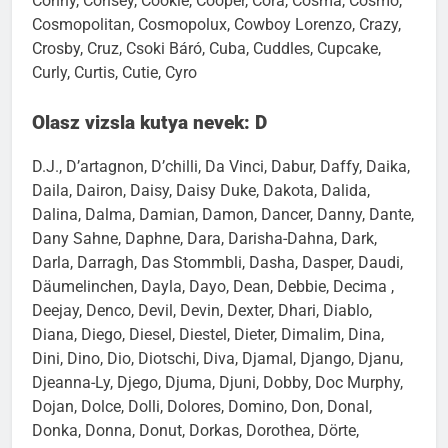
Conny, Consey, Cookie, Cooper, Cora, Cosma, Cosmo,
Cosmopolitan, Cosmopolux, Cowboy Lorenzo, Crazy,
Crosby, Cruz, Csoki Báró, Cuba, Cuddles, Cupcake,
Curly, Curtis, Cutie, Cyro
Olasz vizsla kutya nevek: D
D.J., D’artagnon, D’chilli, Da Vinci, Dabur, Daffy, Daika,
Daila, Dairon, Daisy, Daisy Duke, Dakota, Dalida,
Dalina, Dalma, Damian, Damon, Dancer, Danny, Dante,
Dany Sahne, Daphne, Dara, Darisha-Dahna, Dark,
Darla, Darragh, Das Stommbli, Dasha, Dasper, Daudi,
Däumelinchen, Dayla, Dayo, Dean, Debbie, Decima ,
Deejay, Denco, Devil, Devin, Dexter, Dhari, Diablo,
Diana, Diego, Diesel, Diestel, Dieter, Dimalim, Dina,
Dini, Dino, Dio, Diotschi, Diva, Djamal, Django, Djanu,
Djeanna-Ly, Djego, Djuma, Djuni, Dobby, Doc Murphy,
Dojan, Dolce, Dolli, Dolores, Domino, Don, Donal,
Donka, Donna, Donut, Dorkas, Dorothea, Dörte,