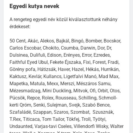
Egyedi kutya nevek
A rengeteg egyedi név közül kiválasztottunk néhány
érdekeset:
50 Cent, Akác, Alekos, Bajkál, Bingó, Bomber, Bocskor,
Carlos Escobar, Chokito, Csumba, Darwin, Dor, Dr,
Dulsinea, Dulifuli, Edison, Erényes, Error, Ezredes,
Faithful Eyed Ubul, Fekete Éjszaka, Fixi, Forest, Fradi,
Görény pofa, Hátizsák, Haver, Hazel, Hékás, Hurrikán,
Kaktusz, Kevlár, Kullancs, Ligetfalvi Manó, Mad Max,
Mapetka, Matula, Mexx, Merszi, Mészáros Samu,
Mézesmadzag, Mini Duckling, Mitvok, Ofi, Orbit, Otos,
Pücsök, Repce, Rolex, Rousseau, Schilling, Schmoll-
kerti Qróm, Senki, Sulejman, Svejk, Szabó Bence,
Szafaládé, Szappan, Szaros, Szombat, Szusznák,
T.Rex, Titicaca, Tom Tailor, Tökfej, Troll, Työtyi,
Undaunted, Varjas-tavi Cseles, Villendorfi Wisky, Walter