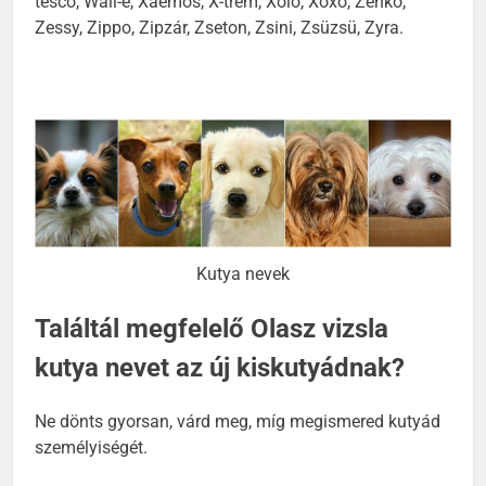
tesco, Wall-e, Xaemos, X-trem, Xolo, Xoxo, Zenko,
Zessy, Zippo, Zipzár, Zseton, Zsini, Zsüzsü, Zyra.
Kutya nevek
Találtál megfelelő Olasz vizsla
kutya nevet az új kiskutyádnak?
Ne dönts gyorsan, várd meg, míg megismered kutyád
személyiségét.