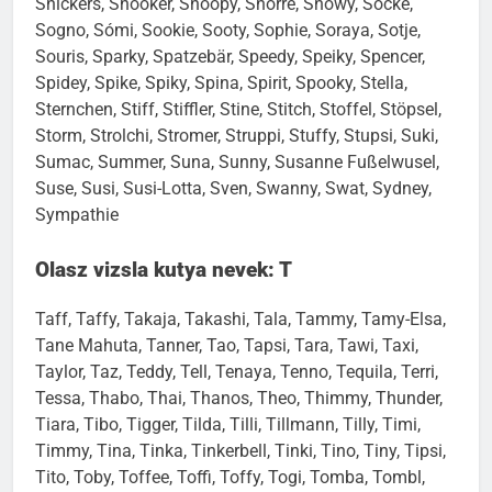
Snickers, Snooker, Snoopy, Snorre, Snowy, Socke,
Sogno, Sómi, Sookie, Sooty, Sophie, Soraya, Sotje,
Souris, Sparky, Spatzebär, Speedy, Speiky, Spencer,
Spidey, Spike, Spiky, Spina, Spirit, Spooky, Stella,
Sternchen, Stiff, Stiffler, Stine, Stitch, Stoffel, Stöpsel,
Storm, Strolchi, Stromer, Struppi, Stuffy, Stupsi, Suki,
Sumac, Summer, Suna, Sunny, Susanne Fußelwusel,
Suse, Susi, Susi-Lotta, Sven, Swanny, Swat, Sydney,
Sympathie
Olasz vizsla kutya nevek: T
Taff, Taffy, Takaja, Takashi, Tala, Tammy, Tamy-Elsa,
Tane Mahuta, Tanner, Tao, Tapsi, Tara, Tawi, Taxi,
Taylor, Taz, Teddy, Tell, Tenaya, Tenno, Tequila, Terri,
Tessa, Thabo, Thai, Thanos, Theo, Thimmy, Thunder,
Tiara, Tibo, Tigger, Tilda, Tilli, Tillmann, Tilly, Timi,
Timmy, Tina, Tinka, Tinkerbell, Tinki, Tino, Tiny, Tipsi,
Tito, Toby, Toffee, Toffi, Toffy, Togi, Tomba, Tombl,