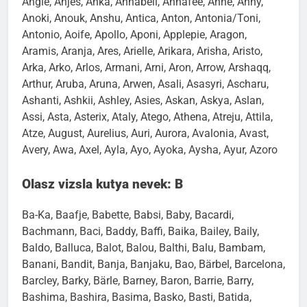
Angie, Anjes, Anka, Annabell, Annafee, Anne, Anny,
Anoki, Anouk, Anshu, Antica, Anton, Antonia/Toni,
Antonio, Aoife, Apollo, Aponi, Applepie, Aragon,
Aramis, Aranja, Ares, Arielle, Arikara, Arisha, Aristo,
Arka, Arko, Arlos, Armani, Arni, Aron, Arrow, Arshaqq,
Arthur, Aruba, Aruna, Arwen, Asali, Asasyri, Ascharu,
Ashanti, Ashkii, Ashley, Asies, Askan, Askya, Aslan,
Assi, Asta, Asterix, Ataly, Atego, Athena, Atreju, Attila,
Atze, August, Aurelius, Auri, Aurora, Avalonia, Avast,
Avery, Awa, Axel, Ayla, Ayo, Ayoka, Aysha, Ayur, Azoro
Olasz vizsla kutya nevek: B
Ba-Ka, Baafje, Babette, Babsi, Baby, Bacardi,
Bachmann, Baci, Baddy, Baffi, Baika, Bailey, Baily,
Baldo, Balluca, Balot, Balou, Balthi, Balu, Bambam,
Banani, Bandit, Banja, Banjaku, Bao, Bärbel, Barcelona,
Barcley, Barky, Bärle, Barney, Baron, Barrie, Barry,
Bashima, Bashira, Basima, Basko, Basti, Batida,