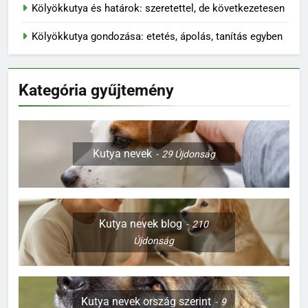
Kölyökkutya és határok: szeretettel, de következetesen
Kölyökkutya gondozása: etetés, ápolás, tanítás egyben
Kategória gyűjtemény
Kutya nevek
29
Újdonság
Kutya nevek blog
210
Újdonság
Kutya nevek ország szerint
9