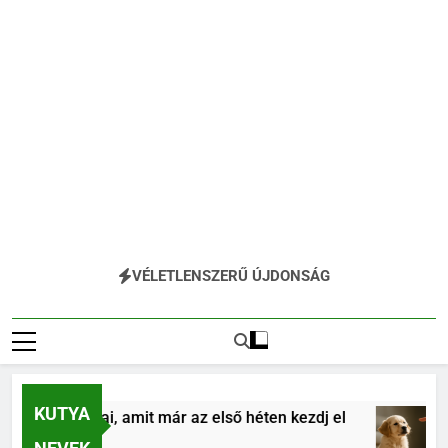
VÉLETLENSZERŰ ÚJDONSÁG
KUTYA
ás alapjai, amit már az első héten kezdj el
Köl
4 Hó