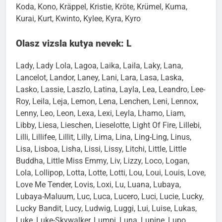
Koda, Kono, Kräppel, Kristie, Kröte, Krümel, Kuma,
Kurai, Kurt, Kwinto, Kylee, Kyra, Kyro
Olasz vizsla kutya nevek: L
Lady, Lady Lola, Lagoa, Laika, Laila, Laky, Lana,
Lancelot, Landor, Laney, Lani, Lara, Lasa, Laska,
Lasko, Lassie, Laszlo, Latina, Layla, Lea, Leandro, Lee-
Roy, Leila, Leja, Lemon, Lena, Lenchen, Leni, Lennox,
Lenny, Leo, Leon, Lexa, Lexi, Leyla, Lhamo, Liam,
Libby, Liesa, Lieschen, Lieselotte, Light Of Fire, Lillebi,
Lilli, Lillifee, Lillit, Lilly, Lima, Lina, Ling-Ling, Linus,
Lisa, Lisboa, Lisha, Lissi, Lissy, Litchi, Little, Little
Buddha, Little Miss Emmy, Liv, Lizzy, Loco, Logan,
Lola, Lollipop, Lotta, Lotte, Lotti, Lou, Loui, Louis, Love,
Love Me Tender, Lovis, Loxi, Lu, Luana, Lubaya,
Lubaya-Maluum, Luc, Luca, Lucero, Luci, Lucie, Lucky,
Lucky Bandit, Lucy, Ludwig, Luggi, Lui, Luise, Lukas,
Luke, Luke-Skywalker, Lumpi, Luna, Lupine, Lupo,