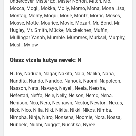
Undercover, Mister Ed, Mister Norton, Mitch, Mo,
Mocca, Mogli, Mokka, Molly, Momo, Mona, Mona Lisa,
Montag, Monty, Moqui, Morie, Moritz, Morris, Moses,
Mosse, Motte, Mourice, Movie, Mozart, Mr. Bond, Mr.
Hugley, Mr. Smith, Mücke, Muckelchen, Muffin,
Mullingar Yanah, Mumble, Mümmes, Murksel, Murphy,
Müsli, Mylow
Olasz vizsla kutya nevek: N
N`Joy, Naduah, Nagar, Nakita, Nala, Nalika, Nana,
Nandita, Nando, Nandoo, Nanouk, Naomi, Napoleon,
Nasson, Nata, Navayo, Nayeli, Neela, Neesha,
Nefertari, Neffa, Nele, Nelly, Nelson, Nemo, Nena,
Nenison, Neo, Nero, Neshawn, Nestor, Newton, Nexus,
Nick, Nico, Niila, Niki, Nikita, Nikki, Nikos, Nimba,
Nimpha, Ninja, Nitro, Nonsens, Noomie, Nora, Nossa,
Nubbele, Nubbi, Nugget, Nuschka, Nyree