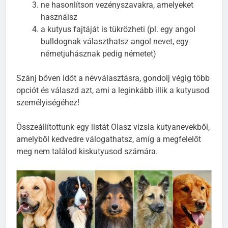
ne hasonlítson vezényszavakra, amelyeket
használsz
a kutyus fajtáját is tükrözheti (pl. egy angol
bulldognak választhatsz angol nevet, egy
németjuhásznak pedig németet)
Szánj bőven időt a névválasztásra, gondolj végig több
opciót és válaszd azt, ami a leginkább illik a kutyusod
személyiségéhez!
Összeállítottunk egy listát Olasz vizsla kutyanevekből,
amelyből kedvedre válogathatsz, amíg a megfelelőt
meg nem találod kiskutyusod számára.