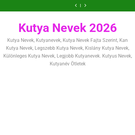
Ugrás
szeretettel,
amit
amik
és
szeretettel,
amit
amik
mentálisan
határok:
de
már
egész
fizikailag
de
már
egész
és
szeretettel,
a
következetesen
az
életre
következetesen
az
életre
fizikailag
de
tartalomra
első
szólnak
első
szólnak
következetesen
héten
héten
Kutya Nevek 2026
kezdj
kezdj
el
el
Kutya Nevek, Kutyanevek, Kutya Nevek Fajta Szerint, Kan
Kutya Nevek, Legszebb Kutya Nevek, Kislány Kutya Nevek,
Különleges Kutya Nevek, Legjobb Kutyanevek. Kutyus Nevek,
Kutyanév Ötletek