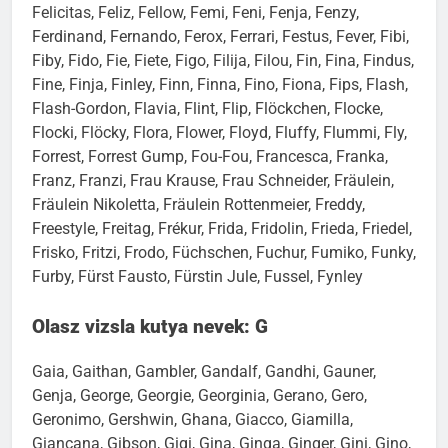
Felicitas, Feliz, Fellow, Femi, Feni, Fenja, Fenzy,
Ferdinand, Fernando, Ferox, Ferrari, Festus, Fever, Fibi,
Fiby, Fido, Fie, Fiete, Figo, Filija, Filou, Fin, Fina, Findus,
Fine, Finja, Finley, Finn, Finna, Fino, Fiona, Fips, Flash,
Flash-Gordon, Flavia, Flint, Flip, Flöckchen, Flocke,
Flocki, Flöcky, Flora, Flower, Floyd, Fluffy, Flummi, Fly,
Forrest, Forrest Gump, Fou-Fou, Francesca, Franka,
Franz, Franzi, Frau Krause, Frau Schneider, Fräulein,
Fräulein Nikoletta, Fräulein Rottenmeier, Freddy,
Freestyle, Freitag, Frékur, Frida, Fridolin, Frieda, Friedel,
Frisko, Fritzi, Frodo, Füchschen, Fuchur, Fumiko, Funky,
Furby, Fürst Fausto, Fürstin Jule, Fussel, Fynley
Olasz vizsla kutya nevek: G
Gaia, Gaithan, Gambler, Gandalf, Gandhi, Gauner,
Genja, George, Georgie, Georginia, Gerano, Gero,
Geronimo, Gershwin, Ghana, Giacco, Giamilla,
Giancana, Gibson, Gigi, Gina, Ginga, Ginger, Gini, Gino,