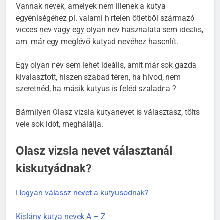
Vannak nevek, amelyek nem illenek a kutya
egyéniségéhez pl. valami hirtelen ötletből származó
vicces név vagy egy olyan név használata sem ideális,
ami már egy meglévő kutyád nevéhez hasonlít.
Egy olyan név sem lehet ideális, amit már sok gazda
kiválasztott, hiszen szabad téren, ha hívod, nem
szeretnéd, ha másik kutyus is feléd szaladna ?
Bármilyen Olasz vizsla kutyanevet is választasz, tölts
vele sok időt, meghálálja.
Olasz vizsla nevet választanál
kiskutyádnak?
Hogyan válassz nevet a kutyusodnak?
Kislány kutya nevek A – Z