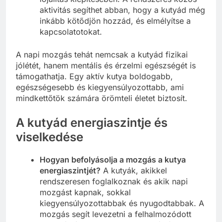
aktivitás segíthet abban, hogy a kutyád még
inkább kötődjön hozzád, és elmélyítse a
kapcsolatotokat.
A napi mozgás tehát nemcsak a kutyád fizikai
jólétét, hanem mentális és érzelmi egészségét is
támogathatja. Egy aktív kutya boldogabb,
egészségesebb és kiegyensúlyozottabb, ami
mindkettőtök számára örömteli életet biztosít.
A kutyád energiaszintje és
viselkedése
Hogyan befolyásolja a mozgás a kutya
energiaszintjét?
A kutyák, akikkel
rendszeresen foglalkoznak és akik napi
mozgást kapnak, sokkal
kiegyensúlyozottabbak és nyugodtabbak. A
mozgás segít levezetni a felhalmozódott