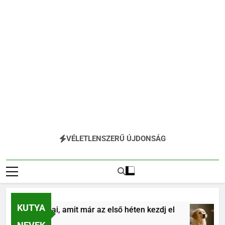
VÉLETLENSZERŰ ÚJDONSÁG
KUTYA
ás alapjai, amit már az első héten kezdj el
Kö
4 H