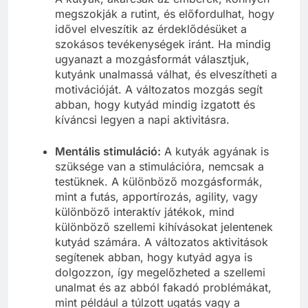
megszokják a rutint, és előfordulhat, hogy
idővel elveszítik az érdeklődésüket a
szokásos tevékenységek iránt. Ha mindig
ugyanazt a mozgásformát választjuk,
kutyánk unalmassá válhat, és elveszítheti a
motivációját. A változatos mozgás segít
abban, hogy kutyád mindig izgatott és
kíváncsi legyen a napi aktivitásra.
Mentális stimuláció:
A kutyák agyának is
szüksége van a stimulációra, nemcsak a
testüknek. A különböző mozgásformák,
mint a futás, apportírozás, agility, vagy
különböző interaktív játékok, mind
különböző szellemi kihívásokat jelentenek
kutyád számára. A változatos aktivitások
segítenek abban, hogy kutyád agya is
dolgozzon, így megelőzheted a szellemi
unalmat és az abból fakadó problémákat,
mint például a túlzott ugatás vagy a