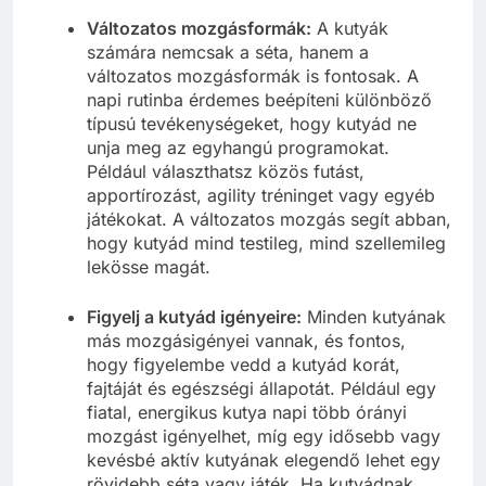
Változatos mozgásformák:
A kutyák
számára nemcsak a séta, hanem a
változatos mozgásformák is fontosak. A
napi rutinba érdemes beépíteni különböző
típusú tevékenységeket, hogy kutyád ne
unja meg az egyhangú programokat.
Például választhatsz közös futást,
apportírozást, agility tréninget vagy egyéb
játékokat. A változatos mozgás segít abban,
hogy kutyád mind testileg, mind szellemileg
lekösse magát.
Figyelj a kutyád igényeire:
Minden kutyának
más mozgásigényei vannak, és fontos,
hogy figyelembe vedd a kutyád korát,
fajtáját és egészségi állapotát. Például egy
fiatal, energikus kutya napi több órányi
mozgást igényelhet, míg egy idősebb vagy
kevésbé aktív kutyának elegendő lehet egy
rövidebb séta vagy játék. Ha kutyádnak