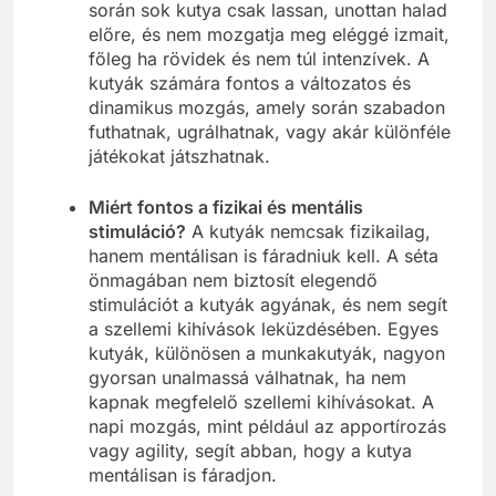
során sok kutya csak lassan, unottan halad
előre, és nem mozgatja meg eléggé izmait,
főleg ha rövidek és nem túl intenzívek. A
kutyák számára fontos a változatos és
dinamikus mozgás, amely során szabadon
futhatnak, ugrálhatnak, vagy akár különféle
játékokat játszhatnak.
Miért fontos a fizikai és mentális
stimuláció?
A kutyák nemcsak fizikailag,
hanem mentálisan is fáradniuk kell. A séta
önmagában nem biztosít elegendő
stimulációt a kutyák agyának, és nem segít
a szellemi kihívások leküzdésében. Egyes
kutyák, különösen a munkakutyák, nagyon
gyorsan unalmassá válhatnak, ha nem
kapnak megfelelő szellemi kihívásokat. A
napi mozgás, mint például az apportírozás
vagy agility, segít abban, hogy a kutya
mentálisan is fáradjon.