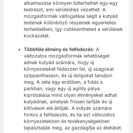
alkalmazása könnyen túlterhelhet egy-egy
testrészt, ami sérüléshez vezethet. A
mozgásformák váltogatása segít a kutyád
testének különböző részeinek egyenletes
terhelésében, így csökkentheted a sérülések
kockázatát.
Többféle élmény és felfedezés:
A
változatos mozgásformák lehetőséget
adnak kutyád számára, hogy új
környezeteket fedezzen fel, új szagokat
szippanthasson, és új dolgokat tanuljon
meg. A séta egy erdőben, a futás a
parkban, vagy egy új agility pálya
kipróbálása mind olyan élményeket adhat
kutyádnak, amelyek frissen tartják és új
kihívások elé állítják. A kutyák számára
fontos a felfedezés, és ha ezt változatos
környezetekben és tevékenységekben
tapasztalják meg, az gazdagítja az életüket.