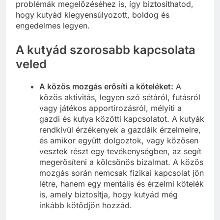
problémák megelőzéséhez is, így biztosíthatod,
hogy kutyád kiegyensúlyozott, boldog és
engedelmes legyen.
A kutyád szorosabb kapcsolata
veled
A közös mozgás erősíti a köteléket:
A
közös aktivitás, legyen szó sétáról, futásról
vagy játékos apportírozásról, mélyíti a
gazdi és kutya közötti kapcsolatot. A kutyák
rendkívül érzékenyek a gazdáik érzelmeire,
és amikor együtt dolgoztok, vagy közösen
vesztek részt egy tevékenységben, az segít
megerősíteni a kölcsönös bizalmat. A közös
mozgás során nemcsak fizikai kapcsolat jön
létre, hanem egy mentális és érzelmi kötelék
is, amely biztosítja, hogy kutyád még
inkább kötődjön hozzád.