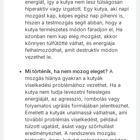
energiát, így a kutya nem lesz túlságosan
hiperaktív vagy izgatott. Egy kutya, aki napi
mozgást kap, képes egész nap pihenni is,
hiszen a testmozgás segít abban, hogy a
kutya természetes módon fáradjon el. Ha
azonban nem kap elég mozgást, akkor
könnyen túlfűtötté válhat, és energiája
felhalmozódhat, amit destruktív módon
vezethet le.
Mi történik, ha nem mozog eleget?
A
mozgás hiánya gyakran a kutyák
viselkedési problémáihoz vezethet. Ha a
kutya nem tudja levezetni felesleges
energiáját, az agresszió, rombolás vagy
folyamatos ugrálás formájában jelentkezhet.
Emellett a kutyák unalmassá válhatnak, ami
további problémás viselkedést, például
túlzott ugatást, ásást vagy szőrhullást
eredményezhet. A rendszeres mozgás