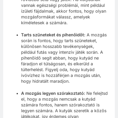
vannak egészségi problémái, mint például
ízületi fájdalmak, akkor fontos, hogy olyan
mozgásformákat válassz, amelyek
kíméletesek a számára.
Tarts szüneteket és pihenőidőt:
A mozgás
során is fontos, hogy tarts szüneteket,
különösen hosszabb tevékenységek,
például futás vagy intenzív játék során. A
pihenőidő segít abban, hogy kutyád ne
fáradjon el túlságosan, és elkerüld a
túlterhelést. Figyelj oda, hogy kutyád
ivóvízhez is hozzáférjen a mozgás után,
hogy hidratált maradjon.
A mozgás legyen szórakoztató:
Ne felejtsd
el, hogy a mozgás nemcsak a kutyád
számára fontos, hanem szórakoztató is
legyen számára. A kutyák szeretik a közös
játékokat, így érdemes olyan