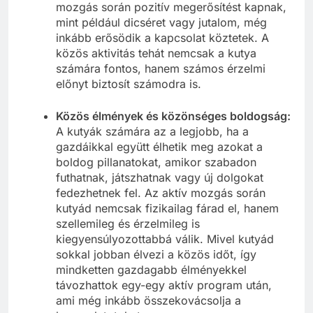
mozgás során pozitív megerősítést kapnak,
mint például dicséret vagy jutalom, még
inkább erősödik a kapcsolat köztetek. A
közös aktivitás tehát nemcsak a kutya
számára fontos, hanem számos érzelmi
előnyt biztosít számodra is.
Közös élmények és közönséges boldogság:
A kutyák számára az a legjobb, ha a
gazdáikkal együtt élhetik meg azokat a
boldog pillanatokat, amikor szabadon
futhatnak, játszhatnak vagy új dolgokat
fedezhetnek fel. Az aktív mozgás során
kutyád nemcsak fizikailag fárad el, hanem
szellemileg és érzelmileg is
kiegyensúlyozottabbá válik. Mivel kutyád
sokkal jobban élvezi a közös időt, így
mindketten gazdagabb élményekkel
távozhattok egy-egy aktív program után,
ami még inkább összekovácsolja a