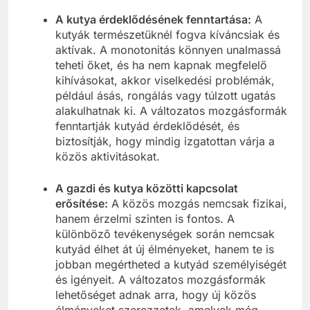
A kutya érdeklődésének fenntartása:
A
kutyák természetüknél fogva kíváncsiak és
aktívak. A monotonitás könnyen unalmassá
teheti őket, és ha nem kapnak megfelelő
kihívásokat, akkor viselkedési problémák,
például ásás, rongálás vagy túlzott ugatás
alakulhatnak ki. A változatos mozgásformák
fenntartják kutyád érdeklődését, és
biztosítják, hogy mindig izgatottan várja a
közös aktivitásokat.
A gazdi és kutya közötti kapcsolat
erősítése:
A közös mozgás nemcsak fizikai,
hanem érzelmi szinten is fontos. A
különböző tevékenységek során nemcsak
kutyád élhet át új élményeket, hanem te is
jobban megértheted a kutyád személyiségét
és igényeit. A változatos mozgásformák
lehetőséget adnak arra, hogy új közös