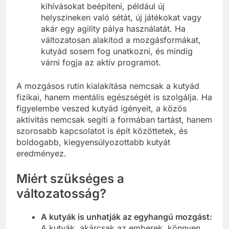
kihívásokat beépíteni, például új
helyszíneken való sétát, új játékokat vagy
akár egy agility pálya használatát. Ha
változatosan alakítod a mozgásformákat,
kutyád sosem fog unatkozni, és mindig
várni fogja az aktív programot.
A mozgásos rutin kialakítása nemcsak a kutyád
fizikai, hanem mentális egészségét is szolgálja. Ha
figyelembe veszed kutyád igényeit, a közös
aktivitás nemcsak segíti a formában tartást, hanem
szorosabb kapcsolatot is épít közöttetek, és
boldogabb, kiegyensúlyozottabb kutyát
eredményez.
Miért szükséges a
változatosság?
A kutyák is unhatják az egyhangú mozgást:
A kutyák, akárcsak az emberek, könnyen