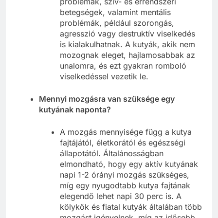
problémák, szív- és érrendszeri
betegségek, valamint mentális
problémák, például szorongás,
agresszió vagy destruktív viselkedés
is kialakulhatnak. A kutyák, akik nem
mozognak eleget, hajlamosabbak az
unalomra, és ezt gyakran romboló
viselkedéssel vezetik le.
Mennyi mozgásra van szüksége egy
kutyának naponta?
A mozgás mennyisége függ a kutya
fajtájától, életkorától és egészségi
állapotától. Általánosságban
elmondható, hogy egy aktív kutyának
napi 1-2 órányi mozgás szükséges,
míg egy nyugodtabb kutya fajtának
elegendő lehet napi 30 perc is. A
kölykök és fiatal kutyák általában több
mozgást igényelnek, míg az idősebb