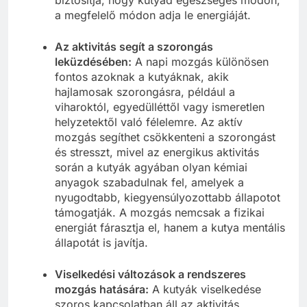
biztosítja, hogy kutyád egészséges módon,
a megfelelő módon adja le energiáját.
Az aktivitás segít a szorongás
leküzdésében:
A napi mozgás különösen
fontos azoknak a kutyáknak, akik
hajlamosak szorongásra, például a
viharoktól, egyedülléttől vagy ismeretlen
helyzetektől való félelemre. Az aktív
mozgás segíthet csökkenteni a szorongást
és stresszt, mivel az energikus aktivitás
során a kutyák agyában olyan kémiai
anyagok szabadulnak fel, amelyek a
nyugodtabb, kiegyensúlyozottabb állapotot
támogatják. A mozgás nemcsak a fizikai
energiát fárasztja el, hanem a kutya mentális
állapotát is javítja.
Viselkedési változások a rendszeres
mozgás hatására:
A kutyák viselkedése
szoros kapcsolatban áll az aktivitás