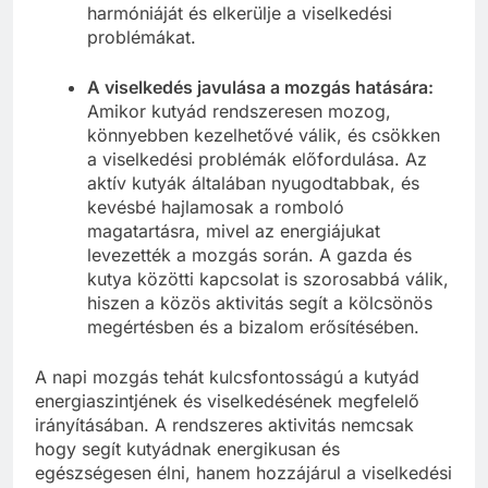
harmóniáját és elkerülje a viselkedési
problémákat.
A viselkedés javulása a mozgás hatására:
Amikor kutyád rendszeresen mozog,
könnyebben kezelhetővé válik, és csökken
a viselkedési problémák előfordulása. Az
aktív kutyák általában nyugodtabbak, és
kevésbé hajlamosak a romboló
magatartásra, mivel az energiájukat
levezették a mozgás során. A gazda és
kutya közötti kapcsolat is szorosabbá válik,
hiszen a közös aktivitás segít a kölcsönös
megértésben és a bizalom erősítésében.
A napi mozgás tehát kulcsfontosságú a kutyád
energiaszintjének és viselkedésének megfelelő
irányításában. A rendszeres aktivitás nemcsak
hogy segít kutyádnak energikusan és
egészségesen élni, hanem hozzájárul a viselkedési