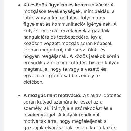
Kölcsönös figyelem és kommunikáció:
A
mozgásos tevékenységek, mint például a
játék vagy a közös futás, folyamatos
figyelmet és kommunikációt igényelnek. A
kutyák rendkívül érzékenyek a gazdáik
hangulatára és testbeszédére, így a
közösen végzett mozgás során képesek
jobban megérteni, mit vársz tőlük, és
hogyan reagáljanak. A közös játékok során
erősödik az érzelmi kötődés, hiszen kutyád
megtanulja, hogy te vagy a vezető és
egyben a legfontosabb személy az
életében.
A mozgás mint motiváció:
Az aktív időtöltés
során kutyád számára te leszel az a
személy, aki irányítja a szórakozást és a
tevékenységet. A kutyák rendkívül
motiváltak arra, hogy megfeleljenek a
gazdájuk elvárásainak, és amikor a közös