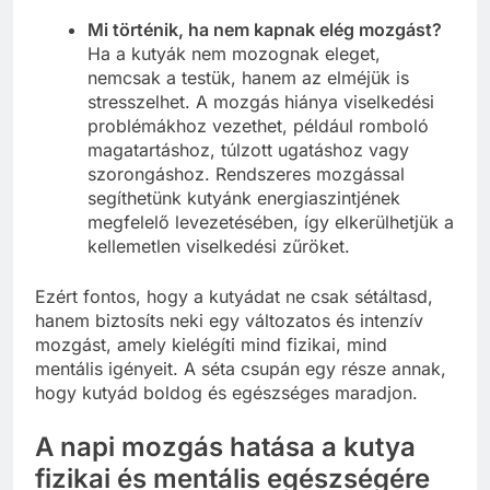
Mi történik, ha nem kapnak elég mozgást?
Ha a kutyák nem mozognak eleget,
nemcsak a testük, hanem az elméjük is
stresszelhet. A mozgás hiánya viselkedési
problémákhoz vezethet, például romboló
magatartáshoz, túlzott ugatáshoz vagy
szorongáshoz. Rendszeres mozgással
segíthetünk kutyánk energiaszintjének
megfelelő levezetésében, így elkerülhetjük a
kellemetlen viselkedési zűröket.
Ezért fontos, hogy a kutyádat ne csak sétáltasd,
hanem biztosíts neki egy változatos és intenzív
mozgást, amely kielégíti mind fizikai, mind
mentális igényeit. A séta csupán egy része annak,
hogy kutyád boldog és egészséges maradjon.
A napi mozgás hatása a kutya
fizikai és mentális egészségére