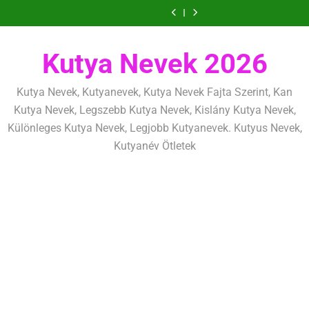
Ugrás
szeretettel,
amit
amik
és
szeretettel,
amit
amik
mentálisan
határok:
de
már
egész
fizikailag
de
már
egész
és
szeretettel,
a
következetesen
az
életre
következetesen
az
életre
fizikailag
de
tartalomra
első
szólnak
első
szólnak
következetesen
héten
héten
Kutya Nevek 2026
kezdj
kezdj
el
el
Kutya Nevek, Kutyanevek, Kutya Nevek Fajta Szerint, Kan
Kutya Nevek, Legszebb Kutya Nevek, Kislány Kutya Nevek,
Különleges Kutya Nevek, Legjobb Kutyanevek. Kutyus Nevek,
Kutyanév Ötletek