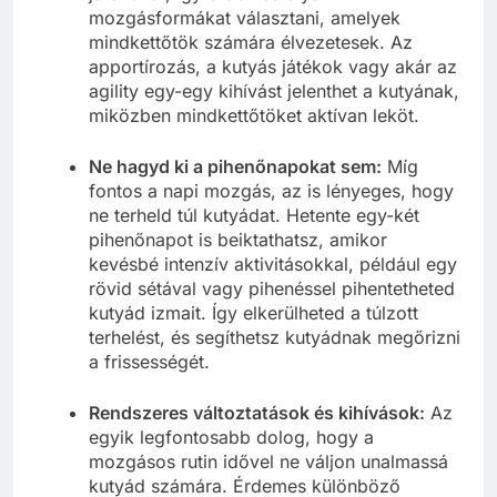
mozgásformákat választani, amelyek
mindkettőtök számára élvezetesek. Az
apportírozás, a kutyás játékok vagy akár az
agility egy-egy kihívást jelenthet a kutyának,
miközben mindkettőtöket aktívan leköt.
Ne hagyd ki a pihenőnapokat sem:
Míg
fontos a napi mozgás, az is lényeges, hogy
ne terheld túl kutyádat. Hetente egy-két
pihenőnapot is beiktathatsz, amikor
kevésbé intenzív aktivitásokkal, például egy
rövid sétával vagy pihenéssel pihentetheted
kutyád izmait. Így elkerülheted a túlzott
terhelést, és segíthetsz kutyádnak megőrizni
a frissességét.
Rendszeres változtatások és kihívások:
Az
egyik legfontosabb dolog, hogy a
mozgásos rutin idővel ne váljon unalmassá
kutyád számára. Érdemes különböző