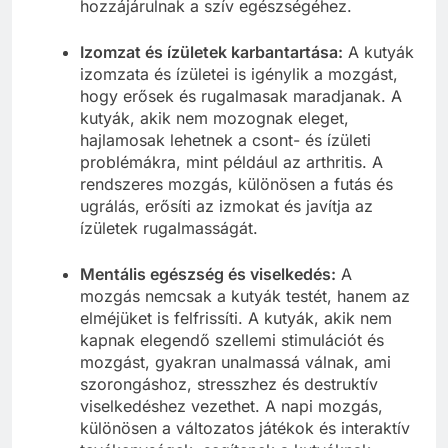
hozzájárulnak a szív egészségéhez.
Izomzat és ízületek karbantartása:
A kutyák
izomzata és ízületei is igénylik a mozgást,
hogy erősek és rugalmasak maradjanak. A
kutyák, akik nem mozognak eleget,
hajlamosak lehetnek a csont- és ízületi
problémákra, mint például az arthritis. A
rendszeres mozgás, különösen a futás és
ugrálás, erősíti az izmokat és javítja az
ízületek rugalmasságát.
Mentális egészség és viselkedés:
A
mozgás nemcsak a kutyák testét, hanem az
elméjüket is felfrissíti. A kutyák, akik nem
kapnak elegendő szellemi stimulációt és
mozgást, gyakran unalmassá válnak, ami
szorongáshoz, stresszhez és destruktív
viselkedéshez vezethet. A napi mozgás,
különösen a változatos játékok és interaktív