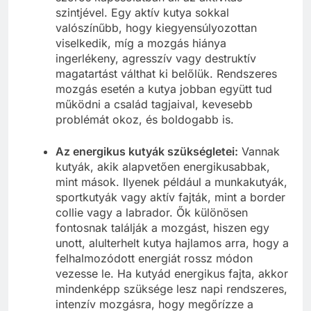
szintjével. Egy aktív kutya sokkal
valószínűbb, hogy kiegyensúlyozottan
viselkedik, míg a mozgás hiánya
ingerlékeny, agresszív vagy destruktív
magatartást válthat ki belőlük. Rendszeres
mozgás esetén a kutya jobban együtt tud
működni a család tagjaival, kevesebb
problémát okoz, és boldogabb is.
Az energikus kutyák szükségletei:
Vannak
kutyák, akik alapvetően energikusabbak,
mint mások. Ilyenek például a munkakutyák,
sportkutyák vagy aktív fajták, mint a border
collie vagy a labrador. Ők különösen
fontosnak találják a mozgást, hiszen egy
unott, alulterhelt kutya hajlamos arra, hogy a
felhalmozódott energiát rossz módon
vezesse le. Ha kutyád energikus fajta, akkor
mindenképp szüksége lesz napi rendszeres,
intenzív mozgásra, hogy megőrízze a