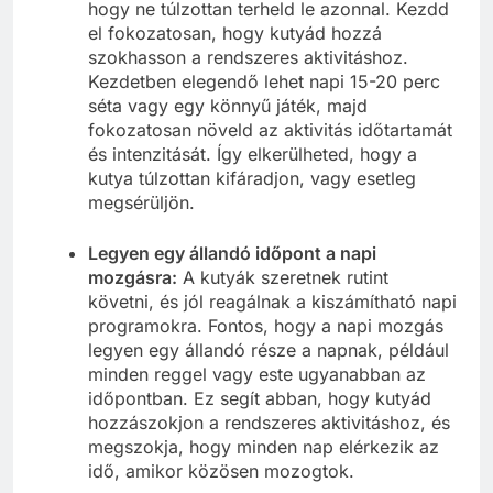
hogy ne túlzottan terheld le azonnal. Kezdd
el fokozatosan, hogy kutyád hozzá
szokhasson a rendszeres aktivitáshoz.
Kezdetben elegendő lehet napi 15-20 perc
séta vagy egy könnyű játék, majd
fokozatosan növeld az aktivitás időtartamát
és intenzitását. Így elkerülheted, hogy a
kutya túlzottan kifáradjon, vagy esetleg
megsérüljön.
Legyen egy állandó időpont a napi
mozgásra:
A kutyák szeretnek rutint
követni, és jól reagálnak a kiszámítható napi
programokra. Fontos, hogy a napi mozgás
legyen egy állandó része a napnak, például
minden reggel vagy este ugyanabban az
időpontban. Ez segít abban, hogy kutyád
hozzászokjon a rendszeres aktivitáshoz, és
megszokja, hogy minden nap elérkezik az
idő, amikor közösen mozogtok.