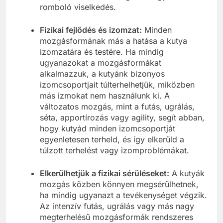
romboló viselkedés.
Fizikai fejlődés és izomzat:
Minden
mozgásformának más a hatása a kutya
izomzatára és testére. Ha mindig
ugyanazokat a mozgásformákat
alkalmazzuk, a kutyánk bizonyos
izomcsoportjait túlterhelhetjük, miközben
más izmokat nem használunk ki. A
változatos mozgás, mint a futás, ugrálás,
séta, apportírozás vagy agility, segít abban,
hogy kutyád minden izomcsoportját
egyenletesen terheld, és így elkerüld a
túlzott terhelést vagy izomproblémákat.
Elkerülhetjük a fizikai sérüléseket:
A kutyák
mozgás közben könnyen megsérülhetnek,
ha mindig ugyanazt a tevékenységet végzik.
Az intenzív futás, ugrálás vagy más nagy
megterhelésű mozgásformák rendszeres