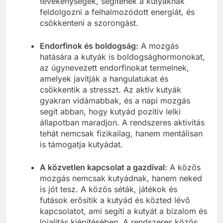
tevékenységek, segítenek a kutyáknak
feldolgozni a felhalmozódott energiát, és
csökkenteni a szorongást.
Endorfinok és boldogság:
A mozgás
hatására a kutyák is boldogsághormonokat,
az úgynevezett endorfinokat termelnek,
amelyek javítják a hangulatukat és
csökkentik a stresszt. Az aktív kutyák
gyakran vidámabbak, és a napi mozgás
segít abban, hogy kutyád pozitív lelki
állapotban maradjon. A rendszeres aktivitás
tehát nemcsak fizikailag, hanem mentálisan
is támogatja kutyádat.
A közvetlen kapcsolat a gazdival:
A közös
mozgás nemcsak kutyádnak, hanem neked
is jót tesz. A közös séták, játékok és
futások erősítik a kutyád és közted lévő
kapcsolatot, ami segíti a kutyát a bizalom és
lojalitás kiépítésében. A rendszeres közös