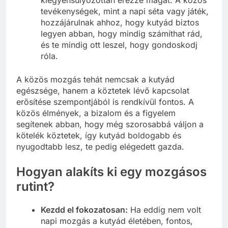
kiegyensúlyozottan érezze magát. A közös
tevékenységek, mint a napi séta vagy játék,
hozzájárulnak ahhoz, hogy kutyád biztos
legyen abban, hogy mindig számíthat rád,
és te mindig ott leszel, hogy gondoskodj
róla.
A közös mozgás tehát nemcsak a kutyád
egészsége, hanem a köztetek lévő kapcsolat
erősítése szempontjából is rendkívül fontos. A
közös élmények, a bizalom és a figyelem
segítenek abban, hogy még szorosabbá váljon a
kötelék köztetek, így kutyád boldogabb és
nyugodtabb lesz, te pedig elégedett gazda.
Hogyan alakíts ki egy mozgásos
rutint?
Kezdd el fokozatosan:
Ha eddig nem volt
napi mozgás a kutyád életében, fontos,