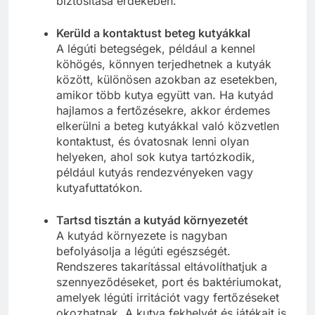
biztosítása érdekében.
Kerüld a kontaktust beteg kutyákkal
A légúti betegségek, például a kennel
köhögés, könnyen terjedhetnek a kutyák
között, különösen azokban az esetekben,
amikor több kutya együtt van. Ha kutyád
hajlamos a fertőzésekre, akkor érdemes
elkerülni a beteg kutyákkal való közvetlen
kontaktust, és óvatosnak lenni olyan
helyeken, ahol sok kutya tartózkodik,
például kutyás rendezvényeken vagy
kutyafuttatókon.
Tartsd tisztán a kutyád környezetét
A kutyád környezete is nagyban
befolyásolja a légúti egészségét.
Rendszeres takarítással eltávolíthatjuk a
szennyeződéseket, port és baktériumokat,
amelyek légúti irritációt vagy fertőzéseket
okozhatnak. A kutya fekhelyét és játékait is