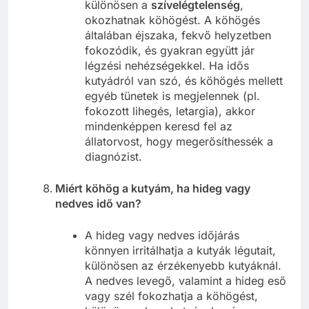
különösen a
szívelégtelenség
,
okozhatnak köhögést. A köhögés
általában éjszaka, fekvő helyzetben
fokozódik, és gyakran együtt jár
légzési nehézségekkel. Ha idős
kutyádról van szó, és köhögés mellett
egyéb tünetek is megjelennek (pl.
fokozott lihegés, letargia), akkor
mindenképpen keresd fel az
állatorvost, hogy megerősíthessék a
diagnózist.
Miért köhög a kutyám, ha hideg vagy
nedves idő van?
A hideg vagy nedves időjárás
könnyen irritálhatja a kutyák légutait,
különösen az érzékenyebb kutyáknál.
A nedves levegő, valamint a hideg eső
vagy szél fokozhatja a köhögést,