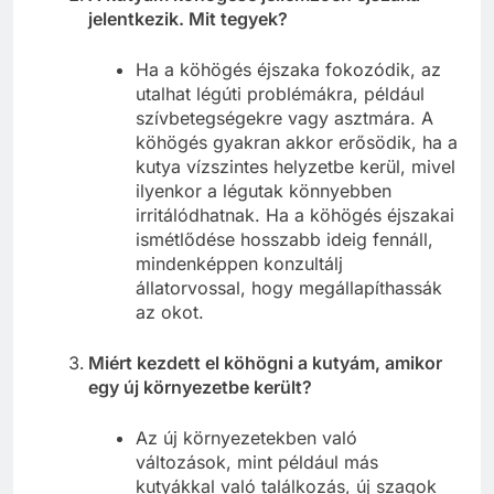
jelentkezik. Mit tegyek?
Ha a köhögés éjszaka fokozódik, az
utalhat légúti problémákra, például
szívbetegségekre vagy asztmára. A
köhögés gyakran akkor erősödik, ha a
kutya vízszintes helyzetbe kerül, mivel
ilyenkor a légutak könnyebben
irritálódhatnak. Ha a köhögés éjszakai
ismétlődése hosszabb ideig fennáll,
mindenképpen konzultálj
állatorvossal, hogy megállapíthassák
az okot.
Miért kezdett el köhögni a kutyám, amikor
egy új környezetbe került?
Az új környezetekben való
változások, mint például más
kutyákkal való találkozás, új szagok