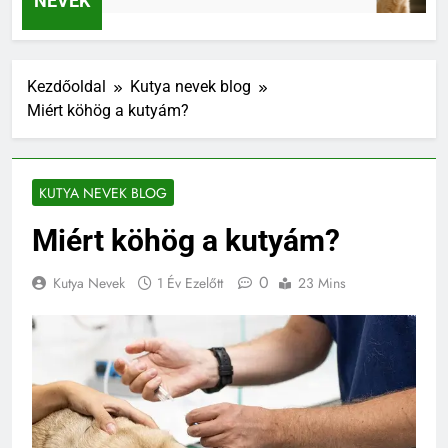
NEVEK
Kezdőoldal
Kutya nevek blog
Miért köhög a kutyám?
KUTYA NEVEK BLOG
Miért köhög a kutyám?
0
Kutya Nevek
1 Év Ezelőtt
23 Mins