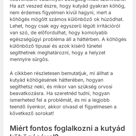
Ha azt veszed észre, hogy kutyád gyakran köhög,
nem érdemes figyelmen kívül hagyni, mert a
köhögés mögött számos különböző ok húzódhat.
Lehet, hogy csak egy egyszerű légúti irritációról
van szó, de előfordulhat, hogy komolyabb
egészségügyi probléma áll a háttérben. A köhögés
különböző típusai és azok kísérő tünetei
segíthetnek meghatározni, hogy a helyzet
mennyire sürgős.
A cikkben részletesen bemutatjuk, mi állhat a
kutyád köhögésének hátterében, hogyan
segíthetsz neki, és mikor van szükség orvosi
beavatkozásra. Ha szeretnéd tudni, hogyan
ismerheted fel a problémát, és mi a legjobb
teendő ilyenkor, akkor olvasd el figyelmesen a
következő sorokat!
Miért fontos foglalkozni a kutyád