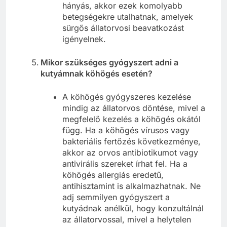
hányás, akkor ezek komolyabb
betegségekre utalhatnak, amelyek
sürgős állatorvosi beavatkozást
igényelnek.
Mikor szükséges gyógyszert adni a
kutyámnak köhögés esetén?
A köhögés gyógyszeres kezelése
mindig az állatorvos döntése, mivel a
megfelelő kezelés a köhögés okától
függ. Ha a köhögés vírusos vagy
bakteriális fertőzés következménye,
akkor az orvos antibiotikumot vagy
antivirális szereket írhat fel. Ha a
köhögés allergiás eredetű,
antihisztamint is alkalmazhatnak. Ne
adj semmilyen gyógyszert a
kutyádnak anélkül, hogy konzultálnál
az állatorvossal, mivel a helytelen