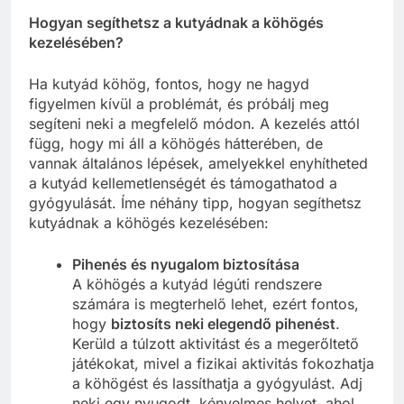
Hogyan segíthetsz a kutyádnak a köhögés
kezelésében?
Ha kutyád köhög, fontos, hogy ne hagyd
figyelmen kívül a problémát, és próbálj meg
segíteni neki a megfelelő módon. A kezelés attól
függ, hogy mi áll a köhögés hátterében, de
vannak általános lépések, amelyekkel enyhítheted
a kutyád kellemetlenségét és támogathatod a
gyógyulását. Íme néhány tipp, hogyan segíthetsz
kutyádnak a köhögés kezelésében:
Pihenés és nyugalom biztosítása
A köhögés a kutyád légúti rendszere
számára is megterhelő lehet, ezért fontos,
hogy
biztosíts neki elegendő pihenést
.
Kerüld a túlzott aktivitást és a megerőltető
játékokat, mivel a fizikai aktivitás fokozhatja
a köhögést és lassíthatja a gyógyulást. Adj
neki egy nyugodt, kényelmes helyet, ahol