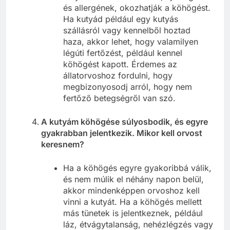
és allergének, okozhatják a köhögést.
Ha kutyád például egy kutyás
szállásról vagy kennelből hoztad
haza, akkor lehet, hogy valamilyen
légúti fertőzést, például kennel
köhögést kapott. Érdemes az
állatorvoshoz fordulni, hogy
megbizonyosodj arról, hogy nem
fertőző betegségről van szó.
A kutyám köhögése súlyosbodik, és egyre
gyakrabban jelentkezik. Mikor kell orvost
keresnem?
Ha a köhögés egyre gyakoribbá válik,
és nem múlik el néhány napon belül,
akkor mindenképpen orvoshoz kell
vinni a kutyát. Ha a köhögés mellett
más tünetek is jelentkeznek, például
láz, étvágytalanság, nehézlégzés vagy