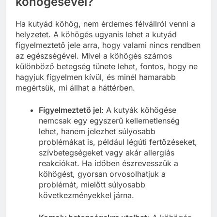
köhögésével?
Ha kutyád köhög, nem érdemes félvállról venni a
helyzetet. A köhögés ugyanis lehet a kutyád
figyelmeztető jele arra, hogy valami nincs rendben
az egészségével. Mivel a köhögés számos
különböző betegség tünete lehet, fontos, hogy ne
hagyjuk figyelmen kívül, és minél hamarabb
megértsük, mi állhat a háttérben.
Figyelmeztető jel
: A kutyák köhögése
nemcsak egy egyszerű kellemetlenség
lehet, hanem jelezhet súlyosabb
problémákat is, például légúti fertőzéseket,
szívbetegségeket vagy akár allergiás
reakciókat. Ha időben észrevesszük a
köhögést, gyorsan orvosolhatjuk a
problémát, mielőtt súlyosabb
következményekkel járna.