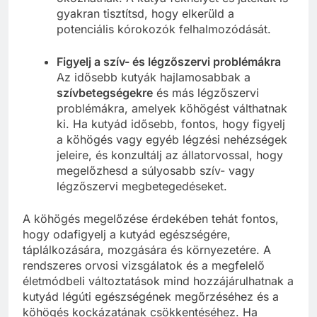
gyakran tisztítsd, hogy elkerüld a
potenciális kórokozók felhalmozódását.
Figyelj a szív- és légzőszervi problémákra
Az idősebb kutyák hajlamosabbak a
szívbetegségekre
és más légzőszervi
problémákra, amelyek köhögést válthatnak
ki. Ha kutyád idősebb, fontos, hogy figyelj
a köhögés vagy egyéb légzési nehézségek
jeleire, és konzultálj az állatorvossal, hogy
megelőzhesd a súlyosabb szív- vagy
légzőszervi megbetegedéseket.
A köhögés megelőzése érdekében tehát fontos,
hogy odafigyelj a kutyád egészségére,
táplálkozására, mozgására és környezetére. A
rendszeres orvosi vizsgálatok és a megfelelő
életmódbeli változtatások mind hozzájárulhatnak a
kutyád légúti egészségének megőrzéséhez és a
köhögés kockázatának csökkentéséhez. Ha