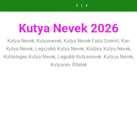
Ugrás
szeretettel,
amit
amik
és
szeretettel,
amit
amik
mentálisan
határok:
de
már
egész
fizikailag
de
már
egész
és
szeretettel,
a
következetesen
az
életre
következetesen
az
életre
fizikailag
de
tartalomra
első
szólnak
első
szólnak
következetesen
héten
héten
Kutya Nevek 2026
kezdj
kezdj
el
el
Kutya Nevek, Kutyanevek, Kutya Nevek Fajta Szerint, Kan
Kutya Nevek, Legszebb Kutya Nevek, Kislány Kutya Nevek,
Különleges Kutya Nevek, Legjobb Kutyanevek. Kutyus Nevek,
Kutyanév Ötletek