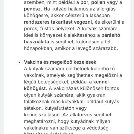
szemben, mint például a
por
,
pollen
vagy a
penész
. Ha kutyád hajlamos az allergiás
köhögésre, akkor célszerű a lakásban
rendszeres takarítást végezni
, és elkerülni a
poros, füstös helyeket. A kutyák számára
ideális környezet kialakításához a
párásító
használata
is segíthet, különösen a téli
hónapokban, amikor a levegő szárazabb.
Vakcina és megelőző kezelések
A kutyák számára elérhetőek különböző
vakcinák, amelyek segíthetnek megelőzni a
légúti betegségeket, például a
kennel
köhögést
. A vakcinázás különösen fontos
olyan kutyák számára, akik gyakran
találkoznak más kutyákkal, például kutyás
sétákon, kutyafuttatón vagy
kennelszálláson. Az állatorvos segíthet
meghatározni, hogy kutyádnak milyen
vakcinákra van szüksége a védettség