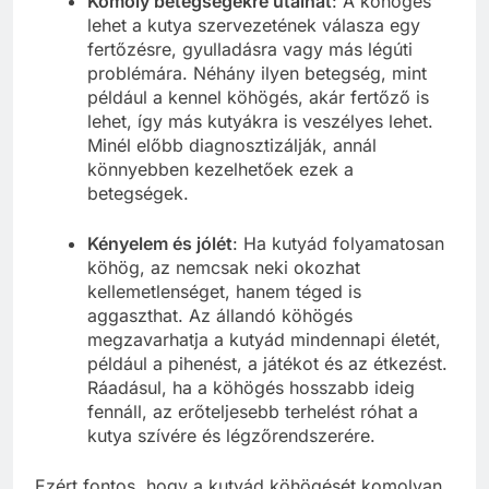
Komoly betegségekre utalhat
: A köhögés
lehet a kutya szervezetének válasza egy
fertőzésre, gyulladásra vagy más légúti
problémára. Néhány ilyen betegség, mint
például a kennel köhögés, akár fertőző is
lehet, így más kutyákra is veszélyes lehet.
Minél előbb diagnosztizálják, annál
könnyebben kezelhetőek ezek a
betegségek.
Kényelem és jólét
: Ha kutyád folyamatosan
köhög, az nemcsak neki okozhat
kellemetlenséget, hanem téged is
aggaszthat. Az állandó köhögés
megzavarhatja a kutyád mindennapi életét,
például a pihenést, a játékot és az étkezést.
Ráadásul, ha a köhögés hosszabb ideig
fennáll, az erőteljesebb terhelést róhat a
kutya szívére és légzőrendszerére.
Ezért fontos, hogy a kutyád köhögését komolyan