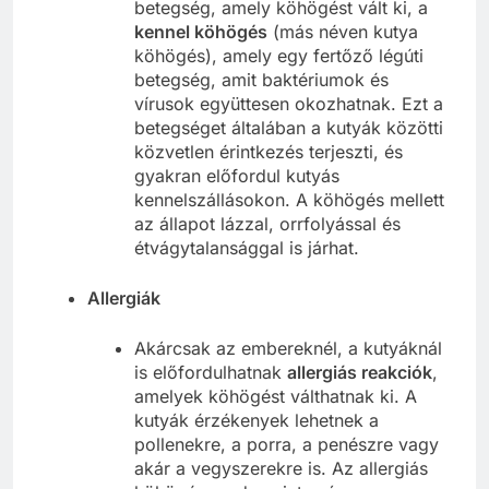
betegség, amely köhögést vált ki, a
kennel köhögés
(más néven kutya
köhögés), amely egy fertőző légúti
betegség, amit baktériumok és
vírusok együttesen okozhatnak. Ezt a
betegséget általában a kutyák közötti
közvetlen érintkezés terjeszti, és
gyakran előfordul kutyás
kennelszállásokon. A köhögés mellett
az állapot lázzal, orrfolyással és
étvágytalansággal is járhat.
Allergiák
Akárcsak az embereknél, a kutyáknál
is előfordulhatnak
allergiás reakciók
,
amelyek köhögést válthatnak ki. A
kutyák érzékenyek lehetnek a
pollenekre, a porra, a penészre vagy
akár a vegyszerekre is. Az allergiás