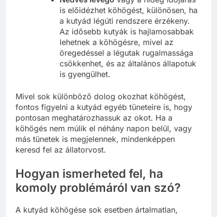
is előidézhet köhögést, különösen, ha
a kutyád légúti rendszere érzékeny.
Az idősebb kutyák is hajlamosabbak
lehetnek a köhögésre, mivel az
öregedéssel a légutak rugalmassága
csökkenhet, és az általános állapotuk
is gyengülhet.
Mivel sok különböző dolog okozhat köhögést,
fontos figyelni a kutyád egyéb tüneteire is, hogy
pontosan meghatározhassuk az okot. Ha a
köhögés nem múlik el néhány napon belül, vagy
más tünetek is megjelennek, mindenképpen
keresd fel az állatorvost.
Hogyan ismerheted fel, ha
komoly problémáról van szó?
A kutyád köhögése sok esetben ártalmatlan,