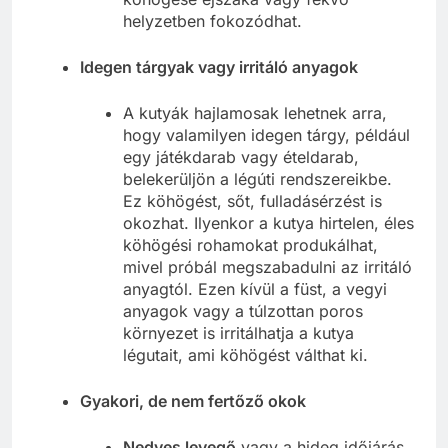
helyzetben fokozódhat.
Idegen tárgyak vagy irritáló anyagok
A kutyák hajlamosak lehetnek arra,
hogy valamilyen idegen tárgy, például
egy játékdarab vagy ételdarab,
belekerüljön a légúti rendszereikbe.
Ez köhögést, sőt, fulladásérzést is
okozhat. Ilyenkor a kutya hirtelen, éles
köhögési rohamokat produkálhat,
mivel próbál megszabadulni az irritáló
anyagtól. Ezen kívül a füst, a vegyi
anyagok vagy a túlzottan poros
környezet is irritálhatja a kutya
légutait, ami köhögést válthat ki.
Gyakori, de nem fertőző okok
Nedves levegő
vagy a hideg időjárás