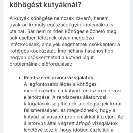
köhögést kutyáknál?
A kutyák köhögése nemcsak zavaró, hanem
gyakran komoly egészségügyi problémákra is
utalhat. Bár nem minden köhögés előzhető meg,
sok esetben léteznek olyan megelőző
intézkedések, amelyek segíthetnek csökkenteni a
köhögés kockázatát. Íme néhány hasznos tipp,
hogyan csökkentheted a kutyád légúti
problémáinak előfordulását:
Rendszeres orvosi vizsgálatok
A legfontosabb lépés a köhögés
megelőzésében a kutyád rendszeres orvosi
ellenőrzése. A rendszeres állatorvosi
látogatások segíthetnek a betegségek korai
felismerésében, és megelőzhetik, hogy a
kutyád súlyosabb problémákkal küzdjön. Az
állatorvos által végzett átfogó vizsgálatok
lehetővé teszik, hogy időben észleljük a