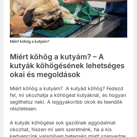
Miért köhög a kutyám?
Miért köhög a kutyám? – A
kutyák köhögésének lehetséges
okai és megoldások
Miért köhög a kutyám? A kutyád köhög? Fedezd
fel, mi okozhatja a köhögést kutyáknál, és hogyan
segíthetsz neki. A leggyakoribb okok és teendők
részletesen.
A kutyák köhögése sok gazdinak aggodalmat
okozhat, hiszen mi sem szeretnénk, ha a kis
kedvencünk valamilyen betegség miatt szenvedne.