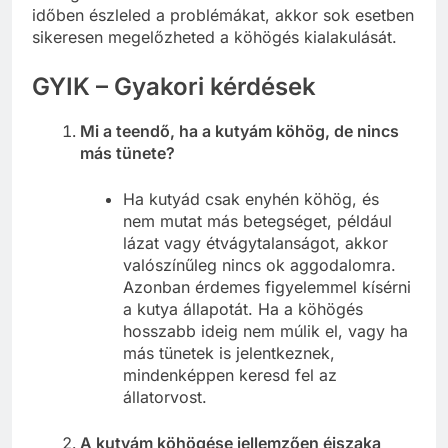
időben észleled a problémákat, akkor sok esetben
sikeresen megelőzheted a köhögés kialakulását.
GYIK – Gyakori kérdések
Mi a teendő, ha a kutyám köhög, de nincs
más tünete?
Ha kutyád csak enyhén köhög, és
nem mutat más betegséget, például
lázat vagy étvágytalanságot, akkor
valószínűleg nincs ok aggodalomra.
Azonban érdemes figyelemmel kísérni
a kutya állapotát. Ha a köhögés
hosszabb ideig nem múlik el, vagy ha
más tünetek is jelentkeznek,
mindenképpen keresd fel az
állatorvost.
A kutyám köhögése jellemzően éjszaka