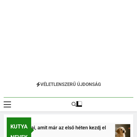
VÉLETLENSZERŰ ÚJDONSÁG
KUTYA
ás alapjai, amit már az első héten kezdj el
Kö
4 H