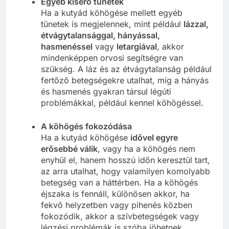
Egyéb kísérő tünetek
Ha a kutyád köhögése mellett egyéb
tünetek is megjelennek, mint például
lázzal,
étvágytalansággal, hányással,
hasmenéssel
vagy
letargiával
, akkor
mindenképpen orvosi segítségre van
szükség. A láz és az étvágytalanság például
fertőző betegségekre utalhat, míg a hányás
és hasmenés gyakran társul légúti
problémákkal, például kennel köhögéssel.
A köhögés fokozódása
Ha a kutyád köhögése
idővel egyre
erősebbé válik
, vagy ha a köhögés nem
enyhül el, hanem hosszú időn keresztül tart,
az arra utalhat, hogy valamilyen komolyabb
betegség van a háttérben. Ha a köhögés
éjszaka is fennáll, különösen akkor, ha
fekvő helyzetben vagy pihenés közben
fokozódik, akkor a szívbetegségek vagy
légzési problémák is szóba jöhetnek.