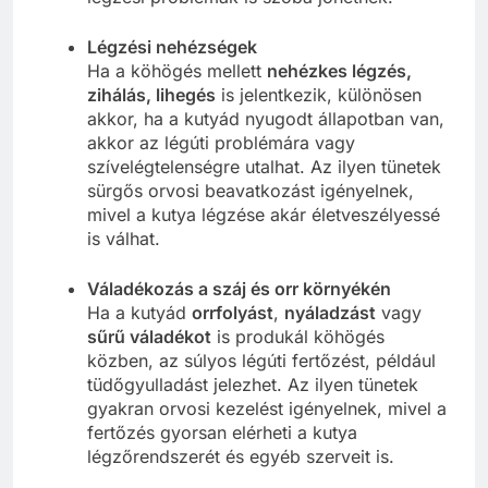
Légzési nehézségek
Ha a köhögés mellett
nehézkes légzés,
zihálás, lihegés
is jelentkezik, különösen
akkor, ha a kutyád nyugodt állapotban van,
akkor az légúti problémára vagy
szívelégtelenségre utalhat. Az ilyen tünetek
sürgős orvosi beavatkozást igényelnek,
mivel a kutya légzése akár életveszélyessé
is válhat.
Váladékozás a száj és orr környékén
Ha a kutyád
orrfolyást
,
nyáladzást
vagy
sűrű váladékot
is produkál köhögés
közben, az súlyos légúti fertőzést, például
tüdőgyulladást jelezhet. Az ilyen tünetek
gyakran orvosi kezelést igényelnek, mivel a
fertőzés gyorsan elérheti a kutya
légzőrendszerét és egyéb szerveit is.