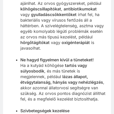
ajánlhat. Az orvos gyógyszereket, például
köhögéscsillapítókat
,
antibiotikumokat
vagy
gyulladáscsökkentőket
írhat fel, ha
bakteriális vagy vírusos fertőzés áll a
háttérben. A szívelégtelenség, asztma vagy
egyéb komolyabb légúti problémák esetén
az orvos más típusú kezelést, például
hörgőtágítókat
vagy
oxigénterápiát
is
javasolhat.
Ne hagyd figyelmen kívül a tüneteket!
Ha a kutyád köhögése
tartós vagy
súlyosbodik
, és más tünetek is
megjelennek, például
lázas állapot,
étvágytalanság, hányás vagy nehézlégzés
,
akkor azonnal állatorvosi segítségre van
szükség. Az orvos pontos diagnózist állíthat
fel, és a megfelelő kezelést biztosíthatja.
Szívbetegségek kezelése