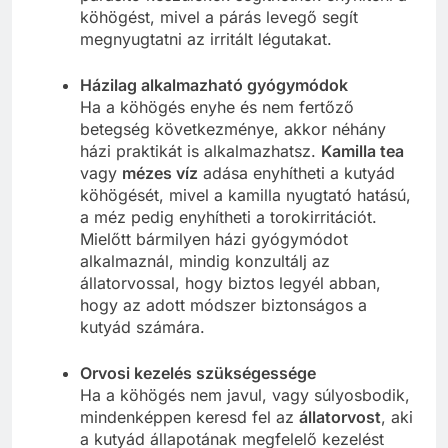
köhögést, mivel a párás levegő segít
megnyugtatni az irritált légutakat.
Házilag alkalmazható gyógymódok
Ha a köhögés enyhe és nem fertőző
betegség következménye, akkor néhány
házi praktikát is alkalmazhatsz.
Kamilla tea
vagy
mézes víz
adása enyhítheti a kutyád
köhögését, mivel a kamilla nyugtató hatású,
a méz pedig enyhítheti a torokirritációt.
Mielőtt bármilyen házi gyógymódot
alkalmaznál, mindig konzultálj az
állatorvossal, hogy biztos legyél abban,
hogy az adott módszer biztonságos a
kutyád számára.
Orvosi kezelés szükségessége
Ha a köhögés nem javul, vagy súlyosbodik,
mindenképpen keresd fel az
állatorvost
, aki
a kutyád állapotának megfelelő kezelést