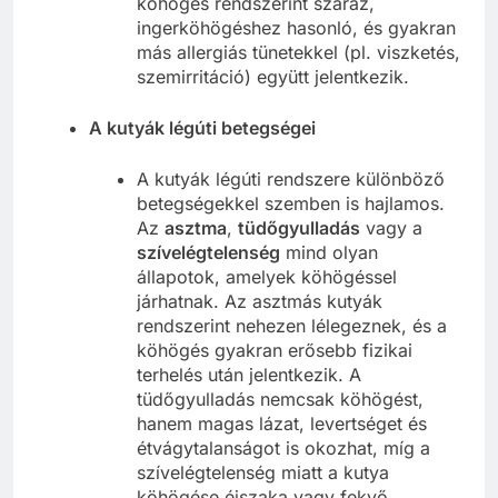
köhögés rendszerint száraz,
ingerköhögéshez hasonló, és gyakran
más allergiás tünetekkel (pl. viszketés,
szemirritáció) együtt jelentkezik.
A kutyák légúti betegségei
A kutyák légúti rendszere különböző
betegségekkel szemben is hajlamos.
Az
asztma
,
tüdőgyulladás
vagy a
szívelégtelenség
mind olyan
állapotok, amelyek köhögéssel
járhatnak. Az asztmás kutyák
rendszerint nehezen lélegeznek, és a
köhögés gyakran erősebb fizikai
terhelés után jelentkezik. A
tüdőgyulladás nemcsak köhögést,
hanem magas lázat, levertséget és
étvágytalanságot is okozhat, míg a
szívelégtelenség miatt a kutya
köhögése éjszaka vagy fekvő