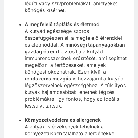
légúti vagy szívproblémákat, amelyeket
köhögés kísérhet.
A megfelelő táplálás és életmód
A kutyád egészsége szoros
összefüggésben áll a megfelelő étrenddel
és életmóddal. A
minőségi tápanyagokban
gazdag étrend
biztosítja a kutyád
immunrendszerének erősítését, ami segíthet
megelőzni a fertőzéseket, amelyek
köhögést okozhatnak. Ezen kívül a
rendszeres mozgás
is hozzájárul a kutyád
légzőszerveinek egészségéhez. A túlsúlyos
kutyák hajlamosabbak lehetnek légzési
problémákra, így fontos, hogy az ideális
testsúlyt tartsuk.
Környezetvédelem és allergének
A kutyák is érzékenyek lehetnek a
környezetükben található allergénekkel