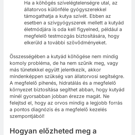
Ha a köhögés szívelégtelenségre utal, az
állatorvos különféle gyógyszerekkel
támogathatja a kutya szívét. Ebben az
esetben a szívgyógyszerek mellett a kutyád
életmódjára is oda kell figyelned, például a
megfelelő testmozgás biztosítására, hogy
elkerüld a további szövődményeket.
Összességében a kutyád köhögése nem mindig
komoly probléma, de ha nem szűnik meg, vagy
más tünetekkel együtt jelentkezik, akkor
mindenképpen szükség van állatorvosi segítségre.
A megfelelő pihenés, hidratálás és a megfelelő
környezet biztosítása segíthet abban, hogy kutyád
minél gyorsabban jobban érezze magát. Ne
felejtsd el, hogy az orvos mindig a legjobb forrás
a pontos diagnózis és a megfelelő kezelés
szempontjából!
Hogyan előzheted meg a