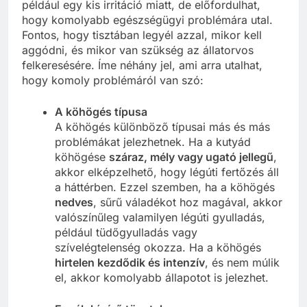
például egy kis irritáció miatt, de előfordulhat,
hogy komolyabb egészségügyi problémára utal.
Fontos, hogy tisztában legyél azzal, mikor kell
aggódni, és mikor van szükség az állatorvos
felkeresésére. Íme néhány jel, ami arra utalhat,
hogy komoly problémáról van szó:
A köhögés típusa
A köhögés különböző típusai más és más
problémákat jelezhetnek. Ha a kutyád
köhögése
száraz, mély vagy ugató jellegű
,
akkor elképzelhető, hogy légúti fertőzés áll
a háttérben. Ezzel szemben, ha a köhögés
nedves
, sűrű váladékot hoz magával, akkor
valószínűleg valamilyen légúti gyulladás,
például tüdőgyulladás vagy
szívelégtelenség okozza. Ha a köhögés
hirtelen kezdődik és intenzív
, és nem múlik
el, akkor komolyabb állapotot is jelezhet.