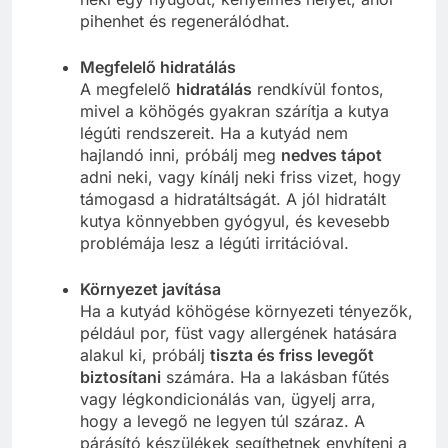
pihenhet és regenerálódhat.
Megfelelő hidratálás
A megfelelő
hidratálás
rendkívül fontos,
mivel a köhögés gyakran szárítja a kutya
légúti rendszereit. Ha a kutyád nem
hajlandó inni, próbálj meg
nedves tápot
adni neki, vagy kínálj neki friss vizet, hogy
támogasd a hidratáltságát. A jól hidratált
kutya könnyebben gyógyul, és kevesebb
problémája lesz a légúti irritációval.
Környezet javítása
Ha a kutyád köhögése környezeti tényezők,
például por, füst vagy allergének hatására
alakul ki, próbálj
tiszta és friss levegőt
biztosítani
számára. Ha a lakásban fűtés
vagy légkondicionálás van, ügyelj arra,
hogy a levegő ne legyen túl száraz. A
párásító készülékek segíthetnek enyhíteni a