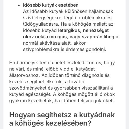
Idősebb kutyák esetében
Az idősebb kutyák különösen hajlamosak
szívbetegségekre, légúti problémákra és
tüdőgyulladásra. Ha a köhögés mellett az
idősebb kutyád
letargikus
,
nehézséget
okoz neki a mozgás
, vagy
szaporán liheg
a
normál aktivitása alatt, akkor
szívproblémákra is érdemes gondolni.
Ha bármelyik fenti tünetet észleled, fontos, hogy
ne várj, és minél előbb vidd el kutyádat
állatorvoshoz. Az időben történő diagnózis és
kezelés segíthet elkerülni a további
szövődményeket és gyorsabban visszaállítani a
kutyád egészségét. A köhögés mögött álló okok
gyakran kezelhetők, ha időben felismerjük őket!
Hogyan segíthetsz a kutyádnak
a köhögés kezelésében?