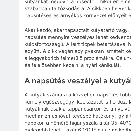
kutyánkat megóvni a hőségtől, mikor érdemes 
szabadban tartózkodásra. A cikkben helyet k
napsütéses és árnyékos környezet előnyeit é
Akár kezdő, akár tapasztalt kutyatartó vagy, 
napsütés mennyire veszélyes lehet kedvence
kulcsfontosságú. A leírt tippek betartásával
együtt. A cikk végén egy gyakran ismételt kér
a leggyakoribb felmerülő problémákra. Célu
és felelősebben kezelni a nyári kánikulát.
A napsütés veszélyei a kuty
A kutyák számára a közvetlen napsütés több
komoly egészségügyi kockázatot is hordoz. 
kutyáknak csak a tappancsaikon és a nyelvük
mechanizmus jóval kevésbé hatékony, így a t
napokon a hőmérő higanyszála akár 35-40°C-o
melegebb lehet – akár 60°C fölé is emelkedh