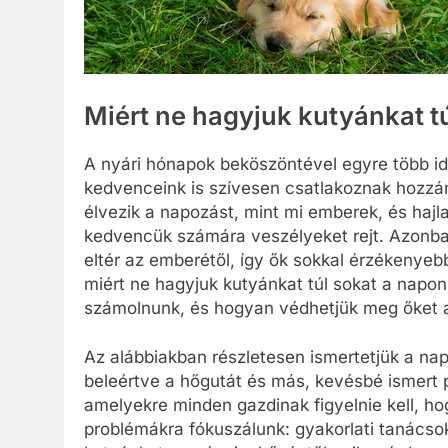
Miért ne hagyjuk kutyánkat t
A nyári hónapok beköszöntével egyre több i
kedvenceink is szívesen csatlakoznak hozzá
élvezik a napozást, mint mi emberek, és haj
kedvencük számára veszélyeket rejt. Azonba
eltér az emberétől, így ők sokkal érzékenyebb
miért ne hagyjuk kutyánkat túl sokat a napon
számolnunk, és hogyan védhetjük meg őket a
Az alábbiakban részletesen ismertetjük a nap
beleértve a hőgutát és más, kevésbé ismert 
amelyekre minden gazdinak figyelnie kell, ho
problémákra fókuszálunk: gyakorlati tanácso