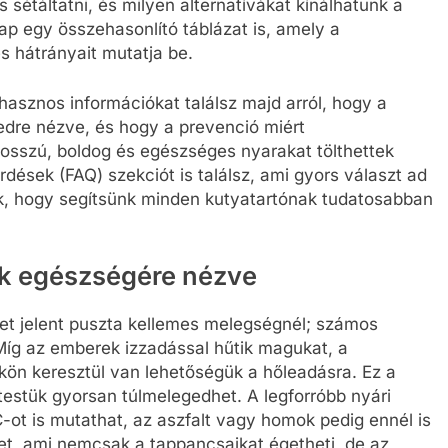
sétáltatni, és milyen alternatívákat kínálhatunk a
ap egy összehasonlító táblázat is, amely a
s hátrányait mutatja be.
hasznos információkat találsz majd arról, hogy a
dre nézve, és hogy a prevenció miért
 hosszú, boldog és egészséges nyarakat tölthettek
dések (FAQ) szekciót is találsz, ami gyors választ ad
nk, hogy segítsünk minden kutyatartónak tudatosabban
ák egészségére nézve
et jelent puszta kellemes melegségnél; számos
Míg az emberek izzadással hűtik magukat, a
ön keresztül van lehetőségük a hőleadásra. Ez a
estük gyorsan túlmelegedhet. A legforróbb nyári
t is mutathat, az aszfalt vagy homok pedig ennél is
et, ami nemcsak a tappancsaikat égetheti, de az