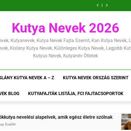
Kölyökkutya
Kölyökkutya
határok:
alapjai,
alapelvek,
mentálisan
határok:
alapjai,
alapelvek,
lefárasztása:
és
szeretettel,
amit
amik
és
szeretettel,
amit
amik
mentálisan
határok:
de
már
egész
fizikailag
de
már
egész
és
szeretettel,
következetesen
az
életre
következetesen
az
életre
fizikailag
de
Kutya Nevek 2026
első
szólnak
első
szólnak
következetesen
héten
héten
kezdj
kezdj
el
el
vek, Kutyanevek, Kutya Nevek Fajta Szerint, Kan Kutya Nevek,
vek, Kislány Kutya Nevek, Különleges Kutya Nevek, Legjobb Ku
Kutyus Nevek, Kutyanév Ötletek
SLÁNY KUTYA NEVEK A – Z
KUTYA NEVEK ORSZÁG SZERINT
VEK BLOG
KUTYAFAJTÁK LISTÁJA, FCI FAJTACSOPORTOK
alapelvek, amik egész életre szólnak
Kölyökku
4 Hónap Ez