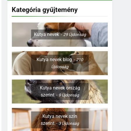
Kategória gyűjtemény
Kutya nevek
29
Újdonság
Kutya nevek blog
210
Újdonság
Kutya nevek ország
szerint
9
Újdonság
Kutya nevek szín
szerint
3
Újdonság