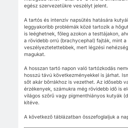
egész szervezetükre veszélyt jelent.
A tartós és intenzív napsütés hatására kutyá
leggyakoribb problémák közé tartozik a hőgu
is leéghetnek, főleg azokon a testtájakon, aho
a rövidebb orrú (brachycephal) fajták, mint 
veszélyeztetettebbek, mert légzési nehézsé
magukat.
A hosszan tartó napon való tartózkodás ne
hosszú távú következményekkel is járhat. Is
sőt akár bőrrákhoz is vezethet. Az idősebb v
érzékenyek, számukra még rövidebb idő is el
világos szőrű vagy pigmenthiányos kutyák (d
kitéve.
A következő táblázatban összefoglaljuk a na