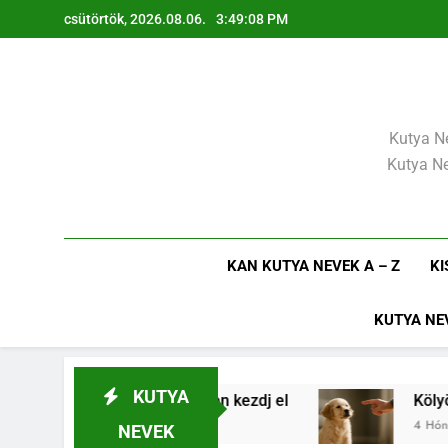
Ugrás
csütörtök, 2026.08.06.
3:49:09 PM
a
tartalomra
Kutya Ne
Kutya Ne
KAN KUTYA NEVEK A – Z
KI
KUTYA NE
KUTYA
r az első héten kezdj el
Kölyökkutya nevelési 
4 Hónap Ezelőtt
NEVEK