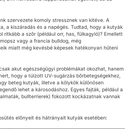
ink szervezete komoly stressznek van kitéve. A
ta, a kiszáradás és a napégés. Tudtad, hogy a kutyák
l ritkább a szőr (például orr, has, fülkagyló)? Emellett
a mopsz vagy a francia bulldog, még
geik miatt még kevésbé képesek hatékonyan hűteni
mcsak akut egészségügyi problémákat okozhat, hanem
mert, hogy a túlzott UV-sugárzás bőrbetegségekhez,
agy beteg kutyák, illetve a kölykök különösen
egendő lehet a károsodáshoz. Egyes fajták, például a
almaták, bullterrierek) fokozott kockázatnak vannak
psütés előnyeit és hátrányait kutyák esetében: