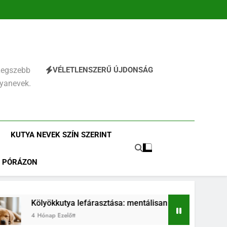
VÉLETLENSZERŰ ÚJDONSÁG
 Legszebb
tyanevek.
KUTYA NEVEK SZÍN SZERINT
PÓRÁZON
tya lefárasztása: mentálisan és fizikailag
Köl
előtt
4 Hó