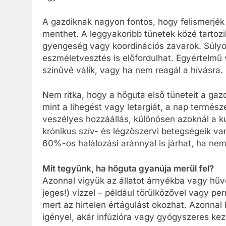
A gazdiknak nagyon fontos, hogy felismerjék 
menthet. A leggyakoribb tünetek közé tartozik
gyengeség vagy koordinációs zavarok. Súly
eszméletvesztés is előfordulhat. Egyértelmű 
színűvé válik, vagy ha nem reagál a hívásra.
Nem ritka, hogy a hőguta első tüneteit a gazd
mint a lihegést vagy letargiát, a nap termész
veszélyes hozzáállás, különösen azoknál a k
krónikus szív- és légzőszervi betegségeik v
60%-os halálozási aránnyal is járhat, ha nem
Mit tegyünk, ha hőguta gyanúja merül fel?
Azonnal vigyük az állatot árnyékba vagy hűv
jeges!) vízzel – például törülközővel vagy p
mert az hirtelen értágulást okozhat. Azonnal h
igényel, akár infúzióra vagy gyógyszeres kez