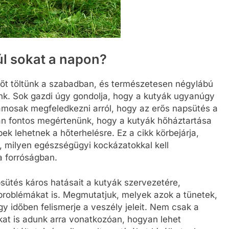
4 Hónap Ezelőtt
úl sokat a napon?
dőt töltünk a szabadban, és természetesen négylábú
nk. Sok gazdi úgy gondolja, hogy a kutyák ugyanúgy
lamosak megfeledkezni arról, hogy az erős napsütés a
n fontos megértenünk, hogy a kutyák hőháztartása
ek lehetnek a hőterhelésre. Ez a cikk körbejárja,
, milyen egészségügyi kockázatokkal kell
 forróságban.
sütés káros hatásait a kutyák szervezetére,
problémákat is. Megmutatjuk, melyek azok a tünetek,
gy időben felismerje a veszély jeleit. Nem csak a
kat is adunk arra vonatkozóan, hogyan lehet