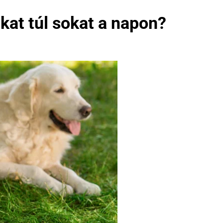
kat túl sokat a napon?
NEVEK ORSZÁG SZERINT
KUTYA NEVEK
k
A kutyák és a szokások: Hogyan
építsünk fel egy napi rutint
kutyánknak?