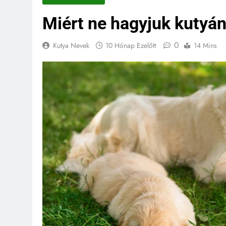
Miért ne hagyjuk kutyán
0
Kutya Nevek
10 Hónap Ezelőtt
14 Mins
KUTYA NEVEK
KUTYA 
Spanyol kutya neve
4 Hónap Ezelőtt