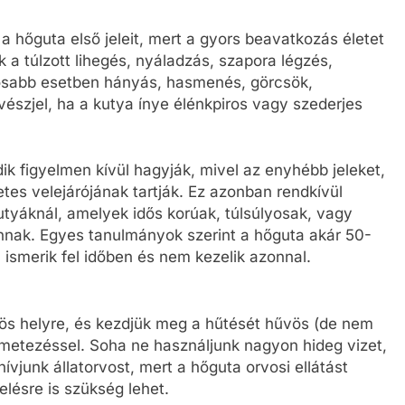
a hőguta első jeleit, mert a gyors beavatkozás életet
 a túlzott lihegés, nyáladzás, szapora légzés,
osabb esetben hányás, hasmenés, görcsök,
vészjel, ha a kutya ínye élénkpiros vagy szederjes
ik figyelmen kívül hagyják, mivel az enyhébb jeleket,
etes velejárójának tartják. Ez azonban rendkívül
utyáknál, amelyek idős korúak, túlsúlyosak, vagy
annak. Egyes tanulmányok szerint a hőguta akár 50-
 ismerik fel időben és nem kezelik azonnal.
ös helyre, és kezdjük meg a hűtését hűvös (de nem
ermetezéssel. Soha ne használjunk nagyon hideg vizet,
ívjunk állatorvost, mert a hőguta orvosi ellátást
elésre is szükség lehet.