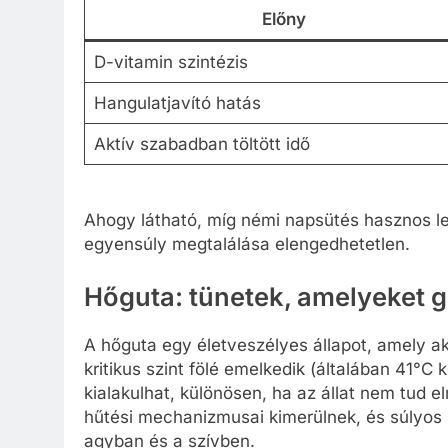
Előny
D-vitamin szintézis
Hangulatjavító hatás
Aktív szabadban töltött idő
Ahogy látható, míg némi napsütés hasznos leh
egyensúly megtalálása elengedhetetlen.
Hőguta: tünetek, amelyeket g
A hőguta egy életveszélyes állapot, amely a
kritikus szint fölé emelkedik (általában 41°C k
kialakulhat, különösen, ha az állat nem tud 
hűtési mechanizmusai kimerülnek, és súlyos 
agyban és a szívben.