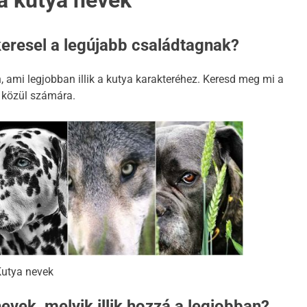
a kutya nevek
keresel a legújabb családtagnak?
 ami legjobban illik a kutya karakteréhez. Keresd meg mi a
 közül számára.
NEVEK ORSZÁG SZERINT
KUTYA NEVEK
k
A kutyák és a szokások: Hogyan
építsünk fel egy napi rutint
utya nevek
kutyánknak?
evek, melyik illik hozzá a legjobban?