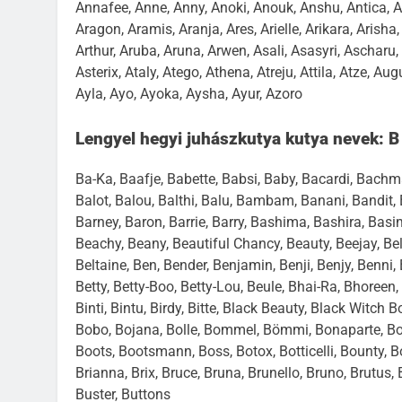
Annafee, Anne, Anny, Anoki, Anouk, Anshu, Antica, An
Aragon, Aramis, Aranja, Ares, Arielle, Arikara, Arisha,
Arthur, Aruba, Aruna, Arwen, Asali, Asasyri, Ascharu, 
Asterix, Ataly, Atego, Athena, Atreju, Attila, Atze, Au
Ayla, Ayo, Ayoka, Aysha, Ayur, Azoro
Lengyel hegyi juhászkutya kutya nevek: B
Ba-Ka, Baafje, Babette, Babsi, Baby, Bacardi, Bachman
Balot, Balou, Balthi, Balu, Bambam, Banani, Bandit, B
Barney, Baron, Barrie, Barry, Bashima, Bashira, Basi
Beachy, Beany, Beautiful Chancy, Beauty, Beejay, Bella
Beltaine, Ben, Bender, Benjamin, Benji, Benjy, Benni, 
Betty, Betty-Boo, Betty-Lou, Beule, Bhai-Ra, Bhoreen, Bi
Binti, Bintu, Birdy, Bitte, Black Beauty, Black Witch B
Bobo, Bojana, Bolle, Bommel, Bömmi, Bonaparte, Bon
Boots, Bootsmann, Boss, Botox, Botticelli, Bounty, 
Brianna, Brix, Bruce, Bruna, Brunello, Bruno, Brutus
Buster, Buttons