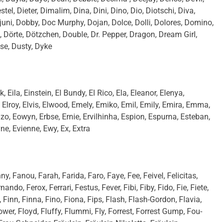
stel, Dieter, Dimalim, Dina, Dini, Dino, Dio, Diotschi, Diva,
uni, Dobby, Doc Murphy, Dojan, Dolce, Dolli, Dolores, Domino,
Dörte, Dötzchen, Double, Dr. Pepper, Dragon, Dream Girl,
se, Dusty, Dyke
E
, Eila, Einstein, El Bundy, El Rico, Ela, Eleanor, Elenya,
 Elly, Elroy, Elvis, Elwood, Emely, Emiko, Emil, Emily, Emira, Emma,
o, Eowyn, Erbse, Ernie, Ervilhinha, Espion, Espurna, Esteban,
lyne, Evienne, Ewy, Ex, Extra
y, Fanou, Farah, Farida, Faro, Faye, Fee, Feivel, Felicitas,
ando, Ferox, Ferrari, Festus, Fever, Fibi, Fiby, Fido, Fie, Fiete,
ey, Finn, Finna, Fino, Fiona, Fips, Flash, Flash-Gordon, Flavia,
Flower, Floyd, Fluffy, Flummi, Fly, Forrest, Forrest Gump, Fou-