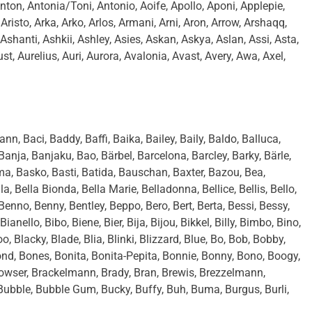
ton, Antonia/Toni, Antonio, Aoife, Apollo, Aponi, Applepie,
 Aristo, Arka, Arko, Arlos, Armani, Arni, Aron, Arrow, Arshaqq,
Ashanti, Ashkii, Ashley, Asies, Askan, Askya, Aslan, Assi, Asta,
gust, Aurelius, Auri, Aurora, Avalonia, Avast, Avery, Awa, Axel,
n, Baci, Baddy, Baffi, Baika, Bailey, Baily, Baldo, Balluca,
anja, Banjaku, Bao, Bärbel, Barcelona, Barcley, Barky, Bärle,
ma, Basko, Basti, Batida, Bauschan, Baxter, Bazou, Bea,
, Bella Bionda, Bella Marie, Belladonna, Bellice, Bellis, Bello,
Benno, Benny, Bentley, Beppo, Bero, Bert, Berta, Bessi, Bessy,
anello, Bibo, Biene, Bier, Bija, Bijou, Bikkel, Billy, Bimbo, Bino,
oo, Blacky, Blade, Blia, Blinki, Blizzard, Blue, Bo, Bob, Bobby,
d, Bones, Bonita, Bonita-Pepita, Bonnie, Bonny, Bono, Boogy,
Bowser, Brackelmann, Brady, Bran, Brewis, Brezzelmann,
, Bubble, Bubble Gum, Bucky, Buffy, Buh, Buma, Burgus, Burli,