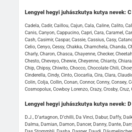
Lengyel hegyi juhászkutya kutya nevek: C
Cadela, Cadir, Caillou, Cajun, Cala, Caline, Calito,
Canis, Canyon, Cappucino, Capri, Cara, Caramel, Cara
Cash, Casimir, Caspar, Cassie, Cassius, Casy, Catano,
Celio, Cenyo, Cessy, Chakka, Chamchela, Chanda, Cha
Charly, Charon, Chasca, Chayenne, Checker, Cheetah,
Chesto, Cheveyo, Chewie, Cheyenne, Chianty, Chiara, C
Chip, Chipsy, Chiwito, Chocco, Chocolate Chili, Choey
Cinderella, Cindy, Cinto, Ciocarlia, Cira, Clara, Clau
Colin, Colja, Collin, Conan, Connor, Conny, Consey,
Cosmopolux, Cowboy Lorenzo, Crazy, Crosby, Cruz, Cs
Lengyel hegyi juhászkutya kutya nevek: D
D.J., D’artagnon, D’chilli, Da Vinci, Dabur, Daffy, Da
Dalma, Damian, Damon, Dancer, Danny, Dante, Dany 
Das Stommbli, Dasha, Dasper, Daudi, Däumelinchen, 