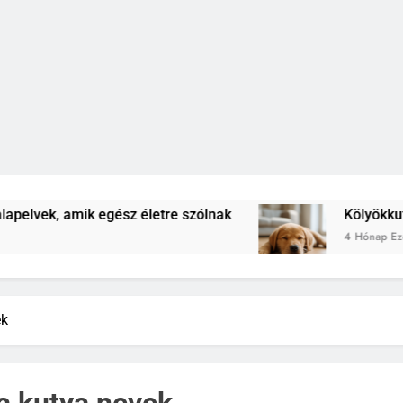
k egész életre szólnak
Kölyökkutya lefárasztá
4 Hónap Ezelőtt
ek