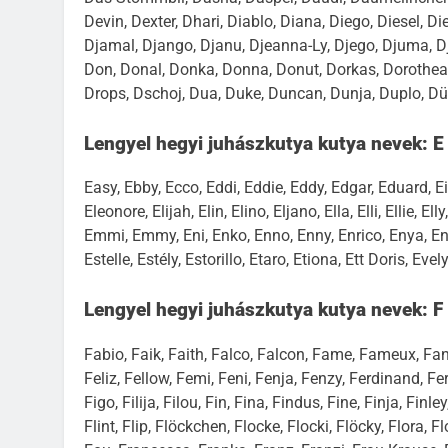
Devin, Dexter, Dhari, Diablo, Diana, Diego, Diesel, Die
Djamal, Django, Djanu, Djeanna-Ly, Djego, Djuma, Dj
Don, Donal, Donka, Donna, Donut, Dorkas, Dorothea, 
Drops, Dschoj, Dua, Duke, Duncan, Dunja, Duplo, Dü
Lengyel hegyi juhászkutya kutya nevek: 
Easy, Ebby, Ecco, Eddi, Eddie, Eddy, Edgar, Eduard, Eik
Eleonore, Elijah, Elin, Elino, Eljano, Ella, Elli, Ellie,
Emmi, Emmy, Eni, Enko, Enno, Enny, Enrico, Enya, Enz
Estelle, Estély, Estorillo, Etaro, Etiona, Ett Doris, Eve
Lengyel hegyi juhászkutya kutya nevek: F
Fabio, Faik, Faith, Falco, Falcon, Fame, Fameux, Fann
Feliz, Fellow, Femi, Feni, Fenja, Fenzy, Ferdinand, Fern
Figo, Filija, Filou, Fin, Fina, Findus, Fine, Finja, Finl
Flint, Flip, Flöckchen, Flocke, Flocki, Flöcky, Flora, 