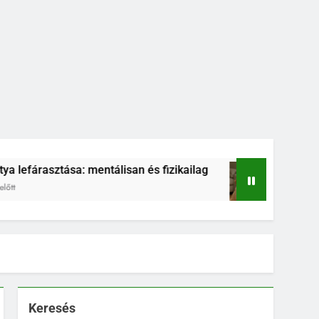
sa: mentálisan és fizikailag
Kölyökkutya és ha
4 Hónap Ezelőtt
Keresés