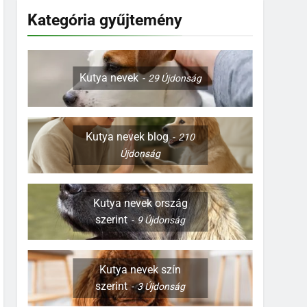
Kategória gyűjtemény
Kutya nevek
29
Újdonság
Kutya nevek blog
210
Újdonság
Kutya nevek ország
szerint
9
Újdonság
Kutya nevek szín
szerint
3
Újdonság