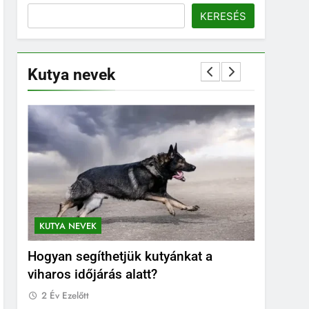
KERESÉS
Kutya nevek
KUTYA NEVEK
KUTYA NE
Hogyan segíthetjük kutyánkat a
Orosz ku
viharos időjárás alatt?
2 Év Ezelő
2 Év Ezelőtt