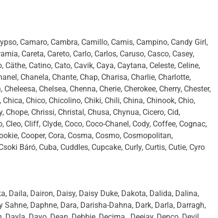
 Calypso, Camaro, Cambra, Camillo, Camis, Campino, Candy Girl,
mia, Careta, Careto, Carlo, Carlos, Caruso, Casco, Casey,
 Cäthe, Catino, Cato, Cavik, Caya, Caytana, Celeste, Celine,
nel, Chanela, Chante, Chap, Charisa, Charlie, Charlotte,
 Cheleesa, Chelsea, Chenna, Cherie, Cherokee, Cherry, Chester,
hica, Chico, Chicolino, Chiki, Chili, China, Chinook, Chio,
, Chope, Chrissi, Christal, Chusa, Chynua, Cicero, Cid,
dio, Cleo, Cliff, Clyde, Coco, Coco-Chanel, Cody, Coffee, Cognac,
 Cookie, Cooper, Cora, Cosma, Cosmo, Cosmopolitan,
oki Báró, Cuba, Cuddles, Cupcake, Curly, Curtis, Cutie, Cyro
ika, Daila, Dairon, Daisy, Daisy Duke, Dakota, Dalida, Dalina,
Sahne, Daphne, Dara, Darisha-Dahna, Dark, Darla, Darragh,
Dayla, Dayo, Dean, Debbie, Decima , Deejay, Denco, Devil,