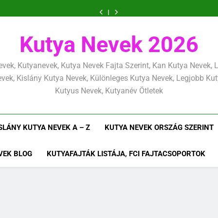
Kölyökkutya
Kölyökkutya
Kölyökkutya
Kölyökkutya
Kölyökkutya
Kölyökkutya
Kölyökkutya
és
tanítás
nevelési
lefárasztása:
és
tanítás
nevelési
Kölyökkutya
Kölyökkutya
határok:
alapjai,
alapelvek,
mentálisan
határok:
alapjai,
alapelvek,
lefárasztása:
és
Kutya Nevek 2026
szeretettel,
amit
amik
és
szeretettel,
amit
amik
mentálisan
határok:
de
már
egész
fizikailag
de
már
egész
és
szeretettel,
következetesen
az
életre
következetesen
az
életre
fizikailag
de
első
szólnak
első
szólnak
következetesen
vek, Kutyanevek, Kutya Nevek Fajta Szerint, Kan Kutya Nevek,
héten
héten
kezdj
kezdj
vek, Kislány Kutya Nevek, Különleges Kutya Nevek, Legjobb Ku
el
el
Kutyus Nevek, Kutyanév Ötletek
SLÁNY KUTYA NEVEK A – Z
KUTYA NEVEK ORSZÁG SZERINT
VEK BLOG
KUTYAFAJTÁK LISTÁJA, FCI FAJTACSOPORTOK