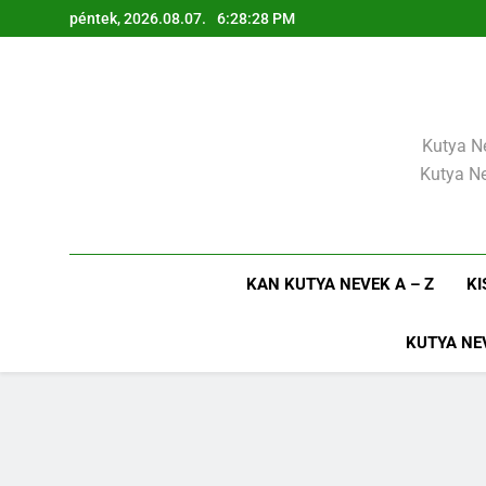
Ugrás
péntek, 2026.08.07.
6:28:29 PM
a
tartalomra
Kutya Ne
Kutya Ne
KAN KUTYA NEVEK A – Z
KI
KUTYA NE