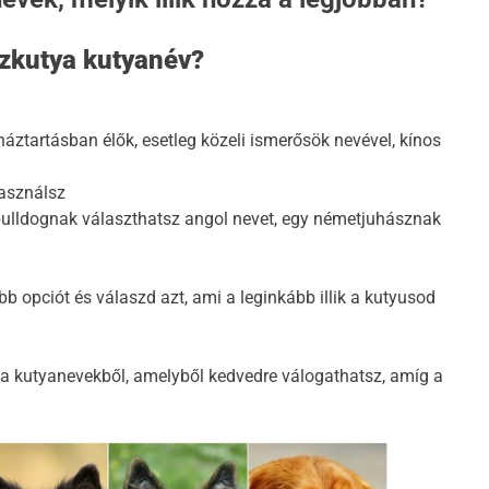
2 Év Ezelőtt
szkutya kutyanév?
áztartásban élők, esetleg közeli ismerősök nevével, kínos
asználsz
ol bulldognak választhatsz angol nevet, egy németjuhásznak
b opciót és válaszd azt, ami a leginkább illik a kutyusod
tya kutyanevekből, amelyből kedvedre válogathatsz, amíg a