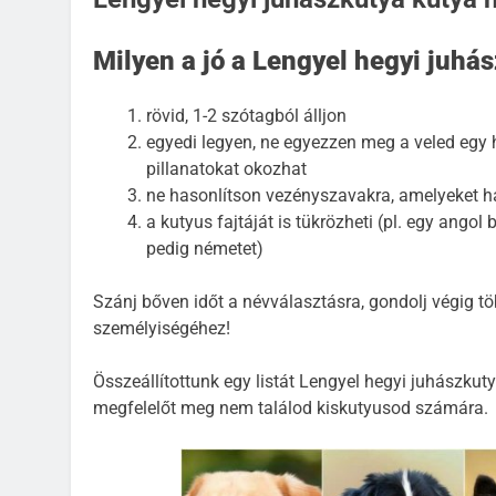
Milyen a jó a Lengyel hegyi juhá
rövid, 1-2 szótagból álljon
egyedi legyen, ne egyezzen meg a veled egy h
pillanatokat okozhat
ne hasonlítson vezényszavakra, amelyeket h
a kutyus fajtáját is tükrözheti (pl. egy ang
pedig németet)
Szánj bőven időt a névválasztásra, gondolj végig töb
személyiségéhez!
Összeállítottunk egy listát Lengyel hegyi juhászku
megfelelőt meg nem találod kiskutyusod számára.