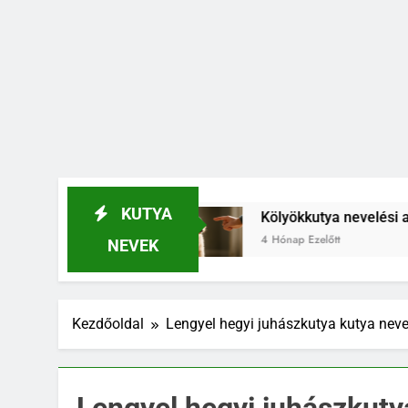
KUTYA
n kezdj el
Kölyökkutya nevelési alapelvek, ami
4 Hónap Ezelőtt
NEVEK
Kezdőoldal
Lengyel hegyi juhászkutya kutya nev