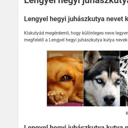
Lengyel hegyi juhászkuty
Lengyel hegyi juhászkutya nevet 
Kiskutyád megérdemli, hogy különleges neve legyen,
megfelelő a Lengyel hegyi juhászkutya kutya nevek
KUTYA NEVEK
KUTYA 
Spanyol kutya neve
K
2 Év Ezelőtt
Lengyel hegyi juhászkutya kutya n