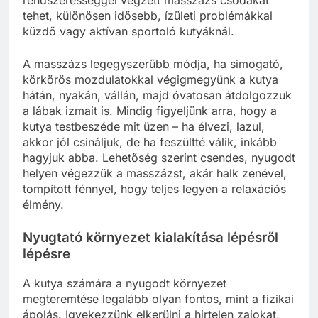
tehet, különösen idősebb, ízületi problémákkal
küzdő vagy aktívan sportoló kutyáknál.
A masszázs legegyszerűbb módja, ha simogató,
körkörös mozdulatokkal végigmegyünk a kutya
hátán, nyakán, vállán, majd óvatosan átdolgozzuk
a lábak izmait is. Mindig figyeljünk arra, hogy a
kutya testbeszéde mit üzen – ha élvezi, lazul,
akkor jól csináljuk, de ha feszültté válik, inkább
hagyjuk abba. Lehetőség szerint csendes, nyugodt
helyen végezzük a masszázst, akár halk zenével,
tompított fénnyel, hogy teljes legyen a relaxációs
élmény.
Nyugtató környezet kialakítása lépésről
lépésre
A kutya számára a nyugodt környezet
megteremtése legalább olyan fontos, mint a fizikai
ápolás. Igyekezzünk elkerülni a hirtelen zajokat,