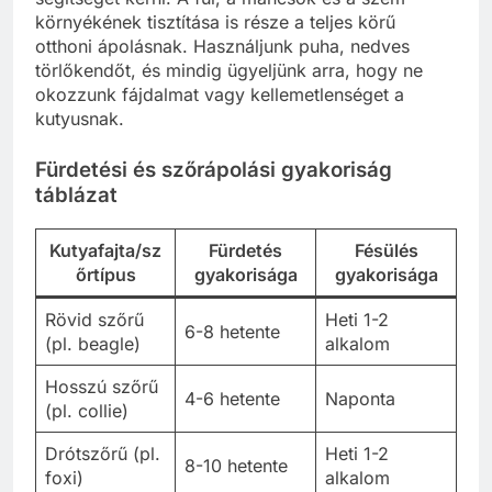
környékének tisztítása is része a teljes körű
otthoni ápolásnak. Használjunk puha, nedves
törlőkendőt, és mindig ügyeljünk arra, hogy ne
okozzunk fájdalmat vagy kellemetlenséget a
kutyusnak.
Fürdetési és szőrápolási gyakoriság
táblázat
Kutyafajta/sz
Fürdetés
Fésülés
őrtípus
gyakorisága
gyakorisága
Rövid szőrű
Heti 1-2
6-8 hetente
(pl. beagle)
alkalom
Hosszú szőrű
4-6 hetente
Naponta
(pl. collie)
Drótszőrű (pl.
Heti 1-2
8-10 hetente
foxi)
alkalom