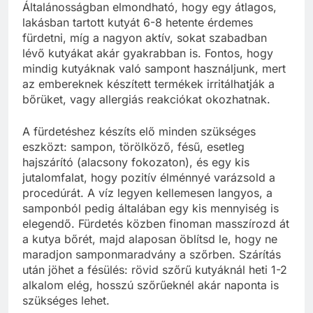
Általánosságban elmondható, hogy egy átlagos,
lakásban tartott kutyát 6-8 hetente érdemes
fürdetni, míg a nagyon aktív, sokat szabadban
lévő kutyákat akár gyakrabban is. Fontos, hogy
mindig kutyáknak való sampont használjunk, mert
az embereknek készített termékek irritálhatják a
bőrüket, vagy allergiás reakciókat okozhatnak.
A fürdetéshez készíts elő minden szükséges
eszközt: sampon, törölköző, fésű, esetleg
hajszárító (alacsony fokozaton), és egy kis
jutalomfalat, hogy pozitív élménnyé varázsold a
procedúrát. A víz legyen kellemesen langyos, a
samponból pedig általában egy kis mennyiség is
elegendő. Fürdetés közben finoman masszírozd át
a kutya bőrét, majd alaposan öblítsd le, hogy ne
maradjon samponmaradvány a szőrben. Szárítás
után jöhet a fésülés: rövid szőrű kutyáknál heti 1-2
alkalom elég, hosszú szőrűeknél akár naponta is
szükséges lehet.