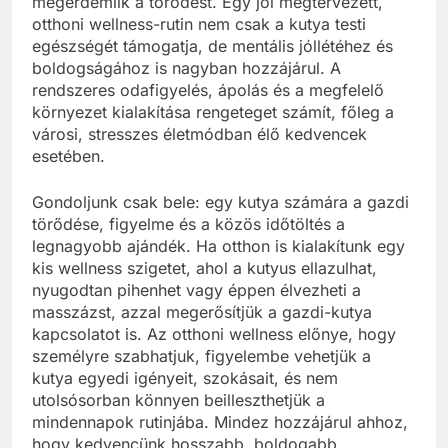
megérdemlik a törődést. Egy jól megtervezett,
otthoni wellness-rutin nem csak a kutya testi
egészségét támogatja, de mentális jóllétéhez és
boldogságához is nagyban hozzájárul. A
rendszeres odafigyelés, ápolás és a megfelelő
környezet kialakítása rengeteget számít, főleg a
városi, stresszes életmódban élő kedvencek
esetében.
Gondoljunk csak bele: egy kutya számára a gazdi
törődése, figyelme és a közös időtöltés a
legnagyobb ajándék. Ha otthon is kialakítunk egy
kis wellness szigetet, ahol a kutyus ellazulhat,
nyugodtan pihenhet vagy éppen élvezheti a
masszázst, azzal megerősítjük a gazdi-kutya
kapcsolatot is. Az otthoni wellness előnye, hogy
személyre szabhatjuk, figyelembe vehetjük a
kutya egyedi igényeit, szokásait, és nem
utolsósorban könnyen beilleszthetjük a
mindennapok rutinjába. Mindez hozzájárul ahhoz,
hogy kedvencünk hosszabb, boldogabb,