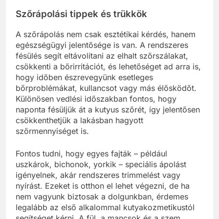
Szőrápolási tippek és trükkök
A szőrápolás nem csak esztétikai kérdés, hanem
egészségügyi jelentősége is van. A rendszeres
fésülés segít eltávolítani az elhalt szőrszálakat,
csökkenti a bőrirritációt, és lehetőséget ad arra is,
hogy időben észrevegyünk esetleges
bőrproblémákat, kullancsot vagy más élősködőt.
Különösen vedlési időszakban fontos, hogy
naponta fésüljük át a kutyus szőrét, így jelentősen
csökkenthetjük a lakásban hagyott
szőrmennyiséget is.
Fontos tudni, hogy egyes fajták – például
uszkárok, bichonok, yorkik – speciális ápolást
igényelnek, akár rendszeres trimmelést vagy
nyírást. Ezeket is otthon el lehet végezni, de ha
nem vagyunk biztosak a dolgunkban, érdemes
legalább az első alkalommal kutyakozmetikustól
segítséget kérni. A fül, a mancsok és a szem