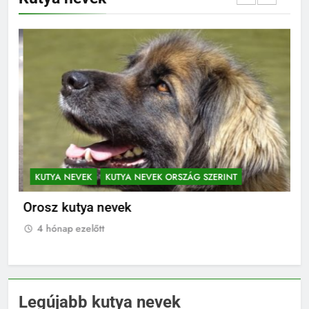
KUTYA NEVEK
KUTYA NEVEK ORSZÁG SZERINT
K
Orosz kutya nevek
No
4 hónap ezelőtt
4
Legújabb kutya nevek