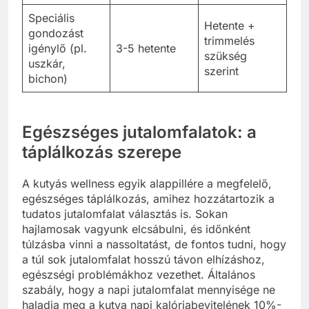
Speciális
Hetente +
gondozást
trimmelés
igénylő (pl.
3-5 hetente
szükség
uszkár,
szerint
bichon)
Egészséges jutalomfalatok: a
táplálkozás szerepe
A kutyás wellness egyik alappillére a megfelelő,
egészséges táplálkozás, amihez hozzátartozik a
tudatos jutalomfalat választás is. Sokan
hajlamosak vagyunk elcsábulni, és időnként
túlzásba vinni a nassoltatást, de fontos tudni, hogy
a túl sok jutalomfalat hosszú távon elhízáshoz,
egészségi problémákhoz vezethet. Általános
szabály, hogy a napi jutalomfalat mennyisége ne
haladja meg a kutya napi kalóriabevitelének 10%-