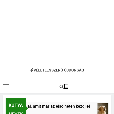
VÉLETLENSZERŰ ÚJDONSÁG
KUTYA
tás alapjai, amit már az első héten kezdj el
Kö
4 H