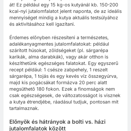
át! Ez például egy 15 kg-os kutyánál kb. 150-200
kcal-nyi jutalomfalatot jelent naponta, de az ideális
mennyiséget mindig a kutya aktuális testsúlyához
és aktivitásához kell igazítani.
Érdemes előnyben részesíteni a természetes,
adalékanyagmentes jutalomfalatokat: például
szárított húsokat, zöldségeket (pl. sárgarépa
karikák, alma darabkák), vagy akár otthon is
készíthetünk egészséges falatokat. Egy egyszerű
recept például: 1 csésze zabpehely, 1 reszelt
sárgarépa, 1 tojás és egy kevés víz összegyúrva,
majd kis pogácsákat formázva 20 perc alatt
megsüthető 180 fokon. Ezek a finomságok nem
csak egészségesek, de változatosságot is visznek
a kutya étrendjébe, ráadásul tudjuk, pontosan mit
tartalmaznak.
Előnyök és hátrányok a bolti vs. házi
jutalomfalatok között