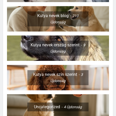
Kutya nevek blog
210
Újdonság
Kutya nevek ország szerint
9
Újdonság
Kutya nevek szín szerint
3
Újdonság
Uncategorized
4
Újdonság