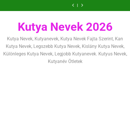
Ugrás
szeretettel,
amit
amik
és
szeretettel,
amit
amik
mentálisan
határok:
de
már
egész
fizikailag
de
már
egész
és
szeretettel,
a
következetesen
az
életre
következetesen
az
életre
fizikailag
de
tartalomra
első
szólnak
első
szólnak
következetesen
héten
héten
Kutya Nevek 2026
kezdj
kezdj
el
el
Kutya Nevek, Kutyanevek, Kutya Nevek Fajta Szerint, Kan
Kutya Nevek, Legszebb Kutya Nevek, Kislány Kutya Nevek,
Különleges Kutya Nevek, Legjobb Kutyanevek. Kutyus Nevek,
Kutyanév Ötletek