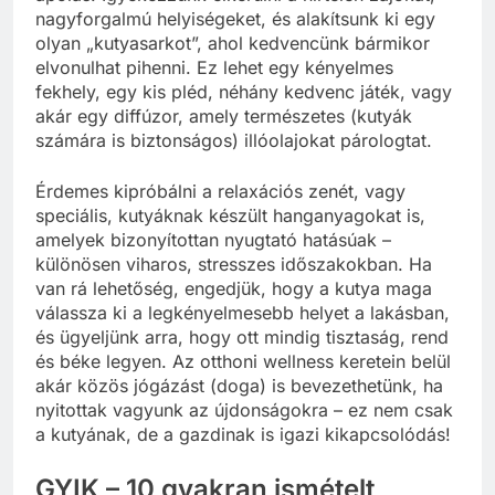
nagyforgalmú helyiségeket, és alakítsunk ki egy
olyan „kutyasarkot”, ahol kedvencünk bármikor
elvonulhat pihenni. Ez lehet egy kényelmes
fekhely, egy kis pléd, néhány kedvenc játék, vagy
akár egy diffúzor, amely természetes (kutyák
számára is biztonságos) illóolajokat párologtat.
Érdemes kipróbálni a relaxációs zenét, vagy
speciális, kutyáknak készült hanganyagokat is,
amelyek bizonyítottan nyugtató hatásúak –
különösen viharos, stresszes időszakokban. Ha
van rá lehetőség, engedjük, hogy a kutya maga
válassza ki a legkényelmesebb helyet a lakásban,
és ügyeljünk arra, hogy ott mindig tisztaság, rend
és béke legyen. Az otthoni wellness keretein belül
akár közös jógázást (doga) is bevezethetünk, ha
nyitottak vagyunk az újdonságokra – ez nem csak
a kutyának, de a gazdinak is igazi kikapcsolódás!
GYIK – 10 gyakran ismételt