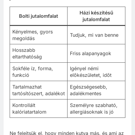
Házi készítésű
Bolti jutalomfalat
jutalomfalat
Kényelmes, gyors
Tudjuk, mi van benne
megoldás
Hosszabb
Friss alapanyagok
eltarthatóság
Sokféle íz, forma,
Igényel némi
funkció
előkészületet, időt
Tartalmazhat
Egészségesebb,
tartósítószert, adalékot
adalékmentes
Kontrollált
Személyre szabható,
kalóriatartalom
allergiásoknak is jó
Ne felejtsük el, hogy minden kutya más, és ami az