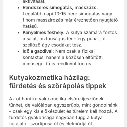
aktivitását.
Rendszeres simogatás, masszázs:
Legalább napi 10-15 perc simogatás vagy
finom masszírozás már érezhetően nyugtató
hatású.
Kényelmes fekhely:
A kutya számára fontos
a saját, biztonságos tér – egy puha, jól
szellőző ágy csodákat tesz.
Idő a gazdival:
Nem csak a fizikai
kontaktus, hanem a közösen eltöltött,
minőségi idő is rendkívül fontos.
Kutyakozmetika házilag:
fürdetés és szőrápolás tippek
Az otthoni kutyakozmetika elsőre ijesztőnek
tűnhet, de valójában egyszerűbb, mint gondolnánk
– csak egy kis előkészület és türelem kell hozzá. A
fürdetés gyakorisága nagyban függ a kutya
fajtájától, szőrtípusától és életmódjától.