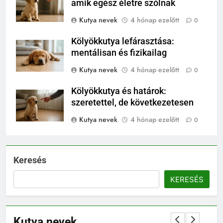
amik egész életre szólnak
Kutya nevek
4 hónap ezelőtt
0
Kölyökkutya lefárasztása:
mentálisan és fizikailag
Kutya nevek
4 hónap ezelőtt
0
Kölyökkutya és határok:
szeretettel, de következetesen
Kutya nevek
4 hónap ezelőtt
0
Keresés
KERESÉS
Kutya nevek