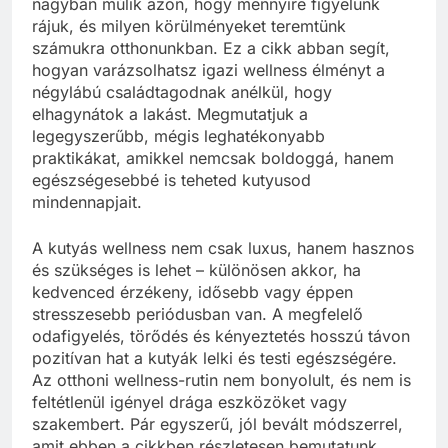
nagyban múlik azon, hogy mennyire figyelünk
rájuk, és milyen körülményeket teremtünk
számukra otthonunkban. Ez a cikk abban segít,
hogyan varázsolhatsz igazi wellness élményt a
négylábú családtagodnak anélkül, hogy
elhagynátok a lakást. Megmutatjuk a
legegyszerűbb, mégis leghatékonyabb
praktikákat, amikkel nemcsak boldoggá, hanem
egészségesebbé is teheted kutyusod
mindennapjait.
A kutyás wellness nem csak luxus, hanem hasznos
és szükséges is lehet – különösen akkor, ha
kedvenced érzékeny, idősebb vagy éppen
stresszesebb periódusban van. A megfelelő
odafigyelés, törődés és kényeztetés hosszú távon
pozitívan hat a kutyák lelki és testi egészségére.
Az otthoni wellness-rutin nem bonyolult, és nem is
feltétlenül igényel drága eszközöket vagy
szakembert. Pár egyszerű, jól bevált módszerrel,
amit ebben a cikkben részletesen bemutatunk,