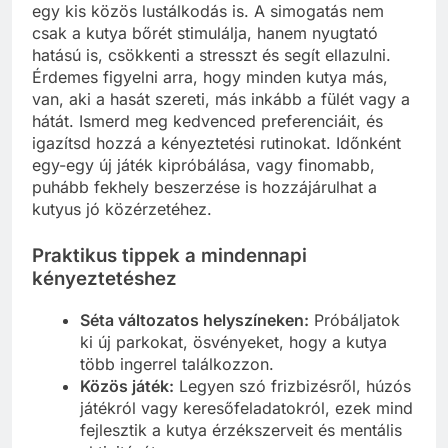
egy kis közös lustálkodás is. A simogatás nem
csak a kutya bőrét stimulálja, hanem nyugtató
hatású is, csökkenti a stresszt és segít ellazulni.
Érdemes figyelni arra, hogy minden kutya más,
van, aki a hasát szereti, más inkább a fülét vagy a
hátát. Ismerd meg kedvenced preferenciáit, és
igazítsd hozzá a kényeztetési rutinokat. Időnként
egy-egy új játék kipróbálása, vagy finomabb,
puhább fekhely beszerzése is hozzájárulhat a
kutyus jó közérzetéhez.
Praktikus tippek a mindennapi
kényeztetéshez
Séta változatos helyszíneken:
Próbáljatok
ki új parkokat, ösvényeket, hogy a kutya
több ingerrel találkozzon.
Közös játék:
Legyen szó frizbizésről, húzós
játékról vagy keresőfeladatokról, ezek mind
fejlesztik a kutya érzékszerveit és mentális