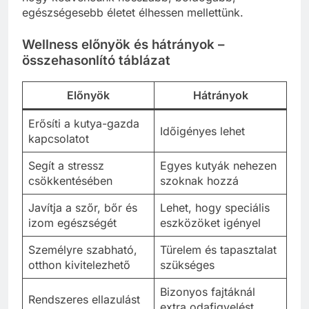
egészségesebb életet élhessen mellettünk.
Wellness előnyök és hátrányok –
összehasonlító táblázat
Előnyök
Hátrányok
Erősíti a kutya-gazda
Időigényes lehet
kapcsolatot
Segít a stressz
Egyes kutyák nehezen
csökkentésében
szoknak hozzá
Javítja a szőr, bőr és
Lehet, hogy speciális
izom egészségét
eszközöket igényel
Személyre szabható,
Türelem és tapasztalat
otthon kivitelezhető
szükséges
Bizonyos fajtáknál
Rendszeres ellazulást
extra odafigyelést