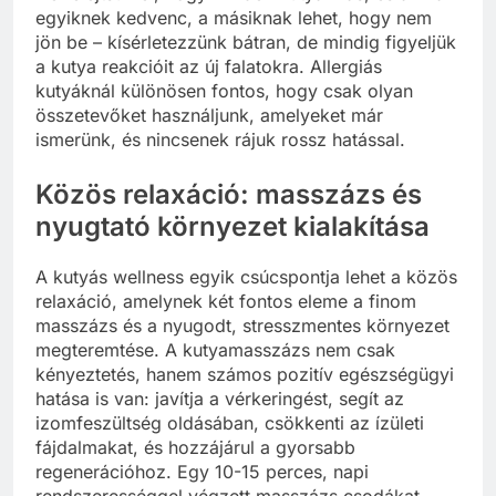
egyiknek kedvenc, a másiknak lehet, hogy nem
jön be – kísérletezzünk bátran, de mindig figyeljük
a kutya reakcióit az új falatokra. Allergiás
kutyáknál különösen fontos, hogy csak olyan
összetevőket használjunk, amelyeket már
ismerünk, és nincsenek rájuk rossz hatással.
Közös relaxáció: masszázs és
nyugtató környezet kialakítása
A kutyás wellness egyik csúcspontja lehet a közös
relaxáció, amelynek két fontos eleme a finom
masszázs és a nyugodt, stresszmentes környezet
megteremtése. A kutyamasszázs nem csak
kényeztetés, hanem számos pozitív egészségügyi
hatása is van: javítja a vérkeringést, segít az
izomfeszültség oldásában, csökkenti az ízületi
fájdalmakat, és hozzájárul a gyorsabb
regenerációhoz. Egy 10-15 perces, napi
rendszerességgel végzett masszázs csodákat