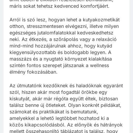
máris sokat tehetsz kedvenced komfortjáért.
Arról is szó lesz, hogyan lehet a kutyakozmetikát
otthon, stresszmentesen elvégezni, illetve milyen
egészséges jutalomfalatokkal kedveskedhetsz
neki. Az étkezés, a szőrápolás vagy a relaxáció
mind-mind hozzájárulnak ahhoz, hogy kutyád
kiegyensúlyozottabb és boldogabb legyen. A
masszázs és a nyugtató környezet kialakítása
szintén fontos szerepet játszanak a wellness
élmény fokozásában.
Az útmutatónk kezdőknek és haladóknak egyaránt
szól, hiszen akár most fogadtál örökbe egy
kiskutyát, akár már régóta együtt éltek, biztosan
találsz benne új ötleteket. Olyan konkrét példákat,
számokat és praktikákat is bemutatunk,
amelyekkel a lehető legtöbbet hozhatod ki a
közös kikapcsolódásból. Az előnyök és hátrányok
mellett összehasonlító táblázatot is találsz, hogy