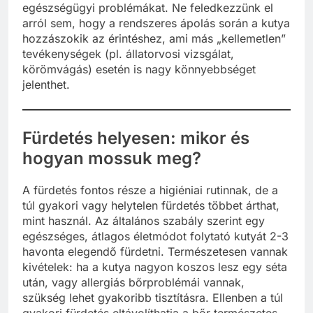
egészségügyi problémákat. Ne feledkezzünk el
arról sem, hogy a rendszeres ápolás során a kutya
hozzászokik az érintéshez, ami más „kellemetlen”
tevékenységek (pl. állatorvosi vizsgálat,
körömvágás) esetén is nagy könnyebbséget
jelenthet.
Fürdetés helyesen: mikor és
hogyan mossuk meg?
A fürdetés fontos része a higiéniai rutinnak, de a
túl gyakori vagy helytelen fürdetés többet árthat,
mint használ. Az általános szabály szerint egy
egészséges, átlagos életmódot folytató kutyát 2-3
havonta elegendő fürdetni. Természetesen vannak
kivételek: ha a kutya nagyon koszos lesz egy séta
után, vagy allergiás bőrproblémái vannak,
szükség lehet gyakoribb tisztításra. Ellenben a túl
gyakori fürdetés eltávolíthatja a bőr természetes