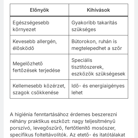
Előnyök
Kihívások
Egészségesebb
Gyakoribb takarítás
környezet
szükséges
Kevesebb allergén,
Bútorokon, ruhán is
élősködő
megtelepedhet a szőr
Speciális
Megelőzhető
tisztítószerek,
fertőzések terjedése
eszközök szükségesek
Kellemesebb közérzet,
Idő- és energiaigényes
szagok csökkenése
lehet
A higiénia fenntartásához érdemes beszerezni
néhány praktikus eszközt: nagy teljesítményű
porszívó, levegőszűrő, fertőtlenítő mosószer,
specifikus folteltávolítók. Az etető- és itatótálakat