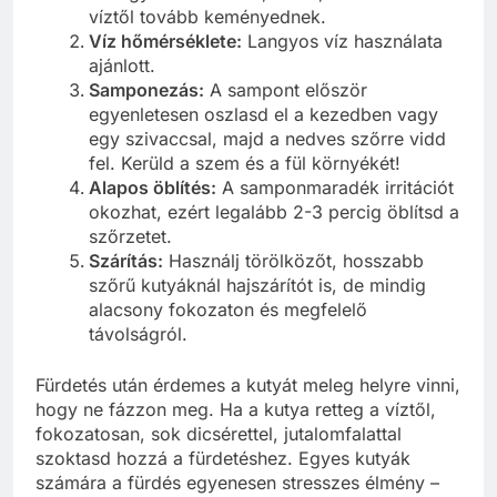
víztől tovább keményednek.
Víz hőmérséklete:
Langyos víz használata
ajánlott.
Samponezás:
A sampont először
egyenletesen oszlasd el a kezedben vagy
egy szivaccsal, majd a nedves szőrre vidd
fel. Kerüld a szem és a fül környékét!
Alapos öblítés:
A samponmaradék irritációt
okozhat, ezért legalább 2-3 percig öblítsd a
szőrzetet.
Szárítás:
Használj törölközőt, hosszabb
szőrű kutyáknál hajszárítót is, de mindig
alacsony fokozaton és megfelelő
távolságról.
Fürdetés után érdemes a kutyát meleg helyre vinni,
hogy ne fázzon meg. Ha a kutya retteg a víztől,
fokozatosan, sok dicsérettel, jutalomfalattal
szoktasd hozzá a fürdetéshez. Egyes kutyák
számára a fürdés egyenesen stresszes élmény –