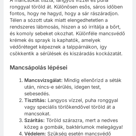
A mancsokat tiszta, langyos vízzel és puha
ronggyal töröld át. Különösen esős, sáros időben
fontos, hogy ne hagyd, hogy a sár rászáradjon.
Télen a sózott utak miatt elengedhetetlen a
rendszeres lábmosás, hiszen a só irritálja a bőrt,
és komoly sebeket okozhat. Különféle mancsvédő
krémek és sprayk is kaphatók, amelyek
védőréteget képeznek a talppárnákon, így
csökkentik a sérülések és kiszáradás kockázatát.
Mancsápolás lépései
Mancsvizsgálat:
Mindig ellenőrizd a séták
után, nincs-e sérülés, idegen test,
sebesedés.
Tisztítás:
Langyos vízzel, puha ronggyal
vagy speciális törlőkendővel töröld át a
mancsokat.
Szárítás:
Töröld szárazra, mert a nedves
közeg a gombák, baktériumok melegágya!
Védelem:
Szükség esetén mancsvédő