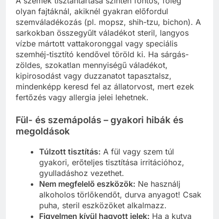
A szemek tisztántartása szintén fontos, főleg
olyan fajtáknál, akiknél gyakran előfordul
szemváladékozás (pl. mopsz, shih-tzu, bichon). A
sarkokban összegyűlt váladékot steril, langyos
vízbe mártott vattakoronggal vagy speciális
szemhéj-tisztító kendővel töröld ki. Ha sárgás-
zöldes, szokatlan mennyiségű váladékot,
kipirosodást vagy duzzanatot tapasztalsz,
mindenképp keresd fel az állatorvost, mert ezek
fertőzés vagy allergia jelei lehetnek.
Fül- és szemápolás – gyakori hibák és
megoldások
Túlzott tisztítás:
A fül vagy szem túl
gyakori, erőteljes tisztítása irritációhoz,
gyulladáshoz vezethet.
Nem megfelelő eszközök:
Ne használj
alkoholos törlőkendőt, durva anyagot! Csak
puha, steril eszközöket alkalmazz.
Figyelmen kívül hagyott jelek:
Ha a kutya