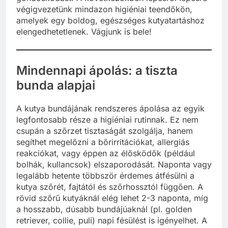
végigvezetünk mindazon higiéniai teendőkön,
amelyek egy boldog, egészséges kutyatartáshoz
elengedhetetlenek. Vágjunk is bele!
Mindennapi ápolás: a tiszta
bunda alapjai
A kutya bundájának rendszeres ápolása az egyik
legfontosabb része a higiéniai rutinnak. Ez nem
csupán a szőrzet tisztaságát szolgálja, hanem
segíthet megelőzni a bőrirritációkat, allergiás
reakciókat, vagy éppen az élősködők (például
bolhák, kullancsok) elszaporodását. Naponta vagy
legalább hetente többször érdemes átfésülni a
kutya szőrét, fajtától és szőrhossztól függően. A
rövid szőrű kutyáknál elég lehet 2-3 naponta, míg
a hosszabb, dúsabb bundájúaknál (pl. golden
retriever, collie, puli) napi fésülést is igényelhet. A