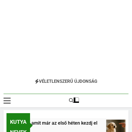
VÉLETLENSZERŰ ÚJDONSÁG
KUTYA
alapjai, amit már az első héten kezdj el
Kölyök
4 Hónap