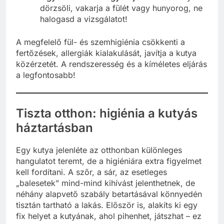
dörzsöli, vakarja a fülét vagy hunyorog, ne
halogasd a vizsgálatot!
A megfelelő fül- és szemhigiénia csökkenti a
fertőzések, allergiák kialakulását, javítja a kutya
közérzetét. A rendszeresség és a kíméletes eljárás
a legfontosabb!
Tiszta otthon: higiénia a kutyás
háztartásban
Egy kutya jelenléte az otthonban különleges
hangulatot teremt, de a higiéniára extra figyelmet
kell fordítani. A szőr, a sár, az esetleges
„balesetek” mind-mind kihívást jelenthetnek, de
néhány alapvető szabály betartásával könnyedén
tisztán tartható a lakás. Először is, alakíts ki egy
fix helyet a kutyának, ahol pihenhet, játszhat – ez