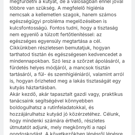
megfürdetni a kutyát, de a valóságban ennél jóval
többre van szükség. A megfelelő higiénia
nemcsak a kellemetlen szagok, hanem számos
egészségügyi probléma megelőzésében is
kulcsfontosságú. Fontos tudni, hogy a tisztaság
nem egyenlő a túlzott fertőtlenítéssel: az
egészséges egyensúly megtartása a cél.
Cikkünkben részletesen bemutatjuk, hogyan
tarthatod tisztán és egészségesen kedvencedet a
mindennapokban. Szó lesz a szőrzet ápolásáról, a
fürdetés helyes módjáról, a mancsok tisztán
tartásáról, a fül- és szemhigiéniáról, valamint arról
is, hogyan őrizheted meg a lakás tisztaságát egy
kutyás háztartásban.
Akár kezdő, akár tapasztalt gazdi vagy, praktikus
tanácsaink segítségével könnyebben
boldogulhatsz a rutinfeladatokkal, és
hozzájárulhatsz kutyád jó közérzetéhez. Célunk,
hogy mindenki számára érthető, részletes
útmutatót adjunk, mely megkönnyíti a napi
gondoskodást. A következőkben lépésről lépésre