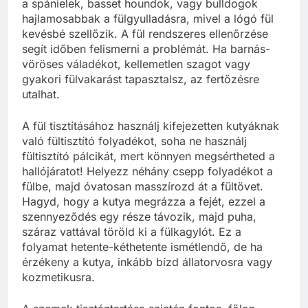
a spánielek, basset houndok, vagy bulldogok
hajlamosabbak a fülgyulladásra, mivel a lógó fül
kevésbé szellőzik. A fül rendszeres ellenőrzése
segít időben felismerni a problémát. Ha barnás-
vöröses váladékot, kellemetlen szagot vagy
gyakori fülvakarást tapasztalsz, az fertőzésre
utalhat.
A fül tisztításához használj kifejezetten kutyáknak
való fültisztító folyadékot, soha ne használj
fültisztító pálcikát, mert könnyen megsértheted a
hallójáratot! Helyezz néhány csepp folyadékot a
fülbe, majd óvatosan masszírozd át a fültövet.
Hagyd, hogy a kutya megrázza a fejét, ezzel a
szennyeződés egy része távozik, majd puha,
száraz vattával töröld ki a fülkagylót. Ez a
folyamat hetente-kéthetente ismétlendő, de ha
érzékeny a kutya, inkább bízd állatorvosra vagy
kozmetikusra.