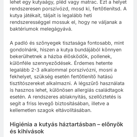
lehet egy kutyaágy, pléd vagy matrac. Ezt a helyet
rendszeresen porszívózd, mosd ki, fertőtlenítsd. A
kutya játékait, táljait is legalább heti
rendszerességgel mossuk el, hogy ne váljanak a
baktériumok melegágyává.
A padló és szőnyegek tisztasága fontosabb, mint
gondolnánk, hiszen a kutya bundájából könnyen
bekerülhetnek a házba élősködők, pollenek,
különféle szennyeződések. Érdemes hetente
legalább 2-3 alkalommal porszívózni, mosni a
fekhelyet, szükség esetén fertőtlenítő hatású
tisztítószereket alkalmazni. A légszűrő használata
is hasznos lehet, különösen allergiás családtagok
esetén. A rendszeres ablaknyitás, szellőztetés is
segít a friss levegő biztosításában, illetve a
kellemetlen szagok eltávolításában.
Higiénia a kutyás háztartásban – előnyök
és kihívások