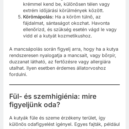
krémmel kend be, különösen télen vagy
extrém időjárási körülmények között.
Körömápolás:
Ha a köröm túlnő, az
fájdalmat, sántaságot okozhat. Havonta
ellenőrizd, és szükség esetén vágd le vagy
vidd el a kutyát kozmetikushoz.
A mancsápolás során figyelj arra, hogy ha a kutya
rendszeresen nyalogatja a mancsait, vagy bőrpír,
duzzanat látható, az fertőzésre vagy allergiára
utalhat. Ilyen esetben érdemes állatorvoshoz
fordulni.
Fül- és szemhigiénia: mire
figyeljünk oda?
A kutyák füle és szeme érzékeny terület, így
különös odafigyelést igényel. Egyes fajták, például