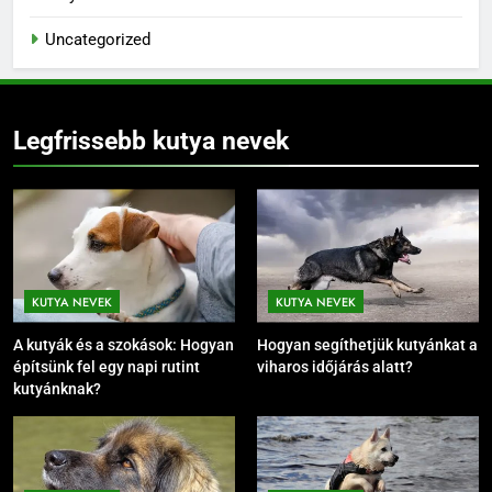
Uncategorized
Legfrissebb kutya nevek
KUTYA NEVEK
KUTYA NEVEK
A kutyák és a szokások: Hogyan
Hogyan segíthetjük kutyánkat a
építsünk fel egy napi rutint
viharos időjárás alatt?
kutyánknak?