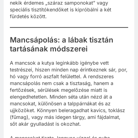
nekik érdemes „száraz samponokat” vagy
speciális tisztítókendőket is kipróbálni a két
fürdetés között.
Mancsápolás: a lábak tisztán
tartásának módszerei
A mancsok a kutya leginkább igénybe vett
testrészei, hiszen minden nap érintkeznek sár, por,
hó vagy forró aszfalt felülettel. A rendszeres
mancsápolás nem csak a tisztaság, hanem a
fertőzések, sérülések megelőzése miatt is
elengedhetetlen. Minden séta után nézd át a
mancsokat, különösen a talppárnákat és az
ujjközöket. Könnyen beleragadhat kavics, toklász
(fűmag), vagy más idegen tárgy, ami fájdalmat,
sőt akár gyulladást is okozhat.