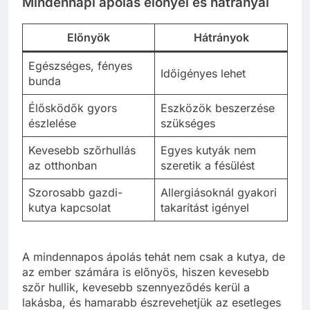
Mindennapi ápolás előnyei és hátrányai
Előnyök
Hátrányok
Egészséges, fényes
Időigényes lehet
bunda
Élősködők gyors
Eszközök beszerzése
észlelése
szükséges
Kevesebb szőrhullás
Egyes kutyák nem
az otthonban
szeretik a fésülést
Szorosabb gazdi-
Allergiásoknál gyakori
kutya kapcsolat
takarítást igényel
A mindennapos ápolás tehát nem csak a kutya, de
az ember számára is előnyös, hiszen kevesebb
szőr hullik, kevesebb szennyeződés kerül a
lakásba, és hamarabb észrevehetjük az esetleges