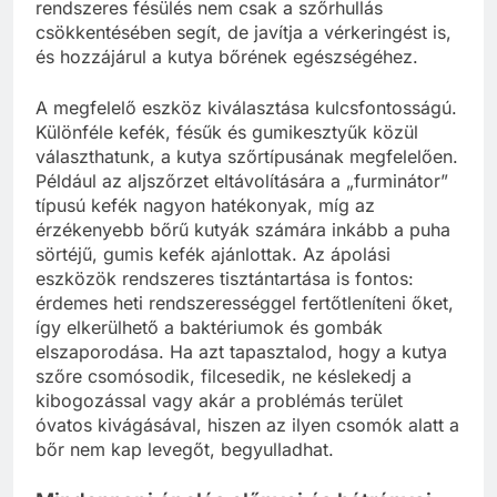
rendszeres fésülés nem csak a szőrhullás
csökkentésében segít, de javítja a vérkeringést is,
és hozzájárul a kutya bőrének egészségéhez.
A megfelelő eszköz kiválasztása kulcsfontosságú.
Különféle kefék, fésűk és gumikesztyűk közül
választhatunk, a kutya szőrtípusának megfelelően.
Például az aljszőrzet eltávolítására a „furminátor”
típusú kefék nagyon hatékonyak, míg az
érzékenyebb bőrű kutyák számára inkább a puha
sörtéjű, gumis kefék ajánlottak. Az ápolási
eszközök rendszeres tisztántartása is fontos:
érdemes heti rendszerességgel fertőtleníteni őket,
így elkerülhető a baktériumok és gombák
elszaporodása. Ha azt tapasztalod, hogy a kutya
szőre csomósodik, filcesedik, ne késlekedj a
kibogozással vagy akár a problémás terület
óvatos kivágásával, hiszen az ilyen csomók alatt a
bőr nem kap levegőt, begyulladhat.