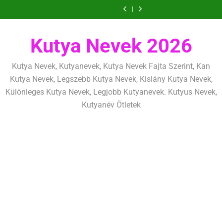
Ugrás
szeretettel,
amit
amik
és
szeretettel,
amit
amik
mentálisan
határok:
de
már
egész
fizikailag
de
már
egész
és
szeretettel,
a
következetesen
az
életre
következetesen
az
életre
fizikailag
de
tartalomra
első
szólnak
első
szólnak
következetesen
héten
héten
Kutya Nevek 2026
kezdj
kezdj
el
el
Kutya Nevek, Kutyanevek, Kutya Nevek Fajta Szerint, Kan
Kutya Nevek, Legszebb Kutya Nevek, Kislány Kutya Nevek,
Különleges Kutya Nevek, Legjobb Kutyanevek. Kutyus Nevek,
Kutyanév Ötletek