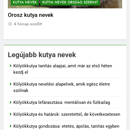
KUTYA NEVEK
KUTYA NEVEK ORSZÁG SZERINT
K
Orosz kutya nevek
No
4 hónap ezelőtt
4
Legújabb kutya nevek
Kölyökkutya tanítás alapjai, amit már az első héten
kezdj el
Kölyökkutya nevelési alapelvek, amik egész életre
szólnak
Kölyökkutya lefárasztása: mentálisan és fizikailag
Kölyökkutya és határok: szeretettel, de következetesen
Kölyökkutya gondozása: etetés, ápolás, tanítás egyben