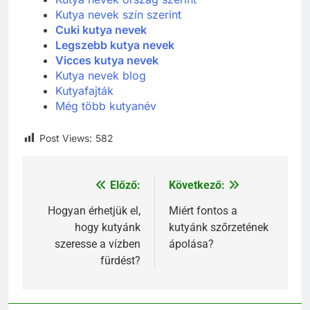
Kutya nevek szín szerint
Cuki kutya nevek
Legszebb kutya nevek
Vicces kutya nevek
Kutya nevek blog
Kutyafajták
Még több kutyanév
Post Views:
582
Előző:
Következő:
Bejegyzés
navigáció
Hogyan érhetjük el,
Miért fontos a
hogy kutyánk
kutyánk szőrzetének
szeresse a vízben
ápolása?
fürdést?