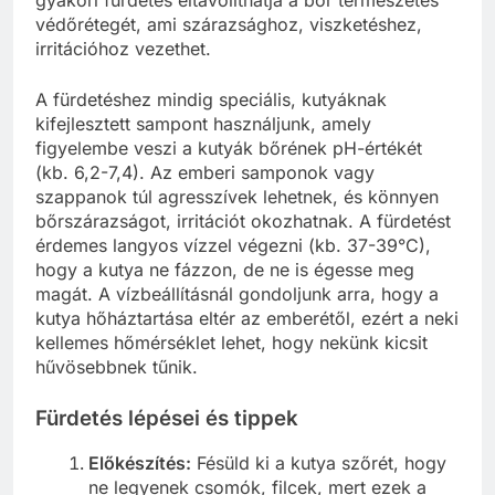
védőrétegét, ami szárazsághoz, viszketéshez,
irritációhoz vezethet.
A fürdetéshez mindig speciális, kutyáknak
kifejlesztett sampont használjunk, amely
figyelembe veszi a kutyák bőrének pH-értékét
(kb. 6,2-7,4). Az emberi samponok vagy
szappanok túl agresszívek lehetnek, és könnyen
bőrszárazságot, irritációt okozhatnak. A fürdetést
érdemes langyos vízzel végezni (kb. 37-39°C),
hogy a kutya ne fázzon, de ne is égesse meg
magát. A vízbeállításnál gondoljunk arra, hogy a
kutya hőháztartása eltér az emberétől, ezért a neki
kellemes hőmérséklet lehet, hogy nekünk kicsit
hűvösebbnek tűnik.
Fürdetés lépései és tippek
Előkészítés:
Fésüld ki a kutya szőrét, hogy
ne legyenek csomók, filcek, mert ezek a