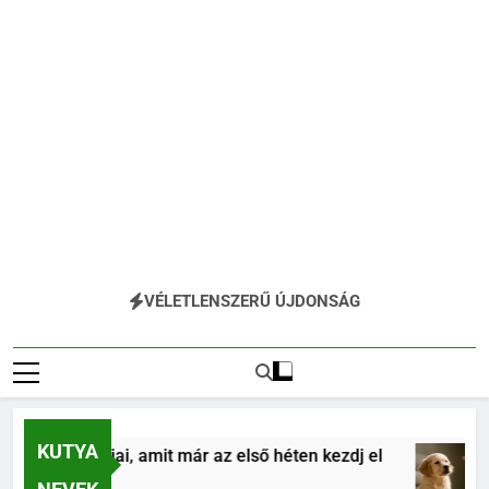
VÉLETLENSZERŰ ÚJDONSÁG
KUTYA
ás alapjai, amit már az első héten kezdj el
Köl
4 Hó