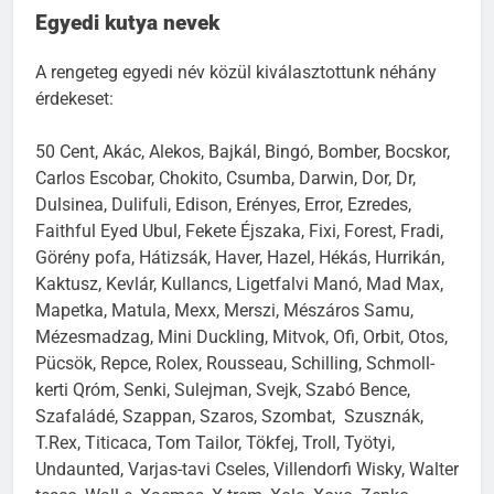
Egyedi kutya nevek
A rengeteg egyedi név közül kiválasztottunk néhány
érdekeset:
50 Cent, Akác, Alekos, Bajkál, Bingó, Bomber, Bocskor,
Carlos Escobar, Chokito, Csumba, Darwin, Dor, Dr,
Dulsinea, Dulifuli, Edison, Erényes, Error, Ezredes,
Faithful Eyed Ubul, Fekete Éjszaka, Fixi, Forest, Fradi,
Görény pofa, Hátizsák, Haver, Hazel, Hékás, Hurrikán,
Kaktusz, Kevlár, Kullancs, Ligetfalvi Manó, Mad Max,
Mapetka, Matula, Mexx, Merszi, Mészáros Samu,
Mézesmadzag, Mini Duckling, Mitvok, Ofi, Orbit, Otos,
Pücsök, Repce, Rolex, Rousseau, Schilling, Schmoll-
kerti Qróm, Senki, Sulejman, Svejk, Szabó Bence,
Szafaládé, Szappan, Szaros, Szombat, Szusznák,
T.Rex, Titicaca, Tom Tailor, Tökfej, Troll, Työtyi,
Undaunted, Varjas-tavi Cseles, Villendorfi Wisky, Walter