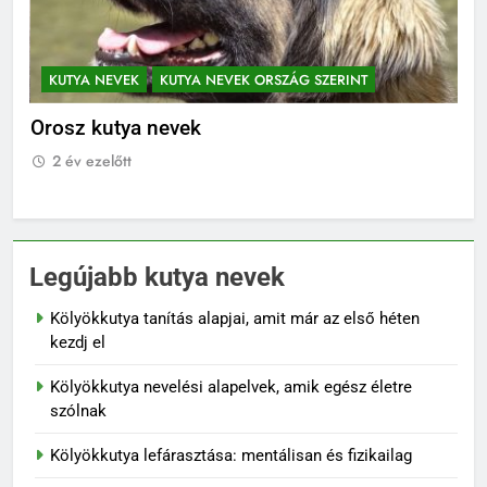
KUTYA NEVEK
KUTYA NEVEK ORSZÁG SZERINT
K
Orosz kutya nevek
No
2 év ezelőtt
2
Legújabb kutya nevek
Kölyökkutya tanítás alapjai, amit már az első héten
kezdj el
Kölyökkutya nevelési alapelvek, amik egész életre
szólnak
Kölyökkutya lefárasztása: mentálisan és fizikailag