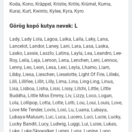
Koda, Kono, Kräppel, Kristie, Kröte, Krümel, Kuma,
Kurai, Kurt, Kwinto, Kylee, Kyra, Kyro
Görög kopó kutya nevek: L
Lady, Lady Lola, Lagoa, Laika, Laila, Laky, Lana,
Lancelot, Landor, Laney, Lani, Lara, Lasa, Laska,
Lasko, Lassie, Laszlo, Latina, Layla, Lea, Leandro, Lee-
Roy, Leila, Leja, Lemon, Lena, Lenchen, Leni, Lennox,
Lenny, Leo, Leon, Lexa, Lexi, Leyla, Lhamo, Liam,
Libby, Liesa, Lieschen, Lieselotte, Light Of Fire, Lillebi,
Lilli, Lillifee, Lillit, Lilly, Lima, Lina, Ling-Ling, Linus,
Lisa, Lisboa, Lisha, Lissi, Lissy, Litchi, Little, Little
Buddha, Little Miss Emmy, Liv, Lizzy, Loco, Logan,
Lola, Lollipop, Lotta, Lotte, Lotti, Lou, Loui, Louis, Love,
Love Me Tender, Lovis, Loxi, Lu, Luana, Lubaya,
Lubaya-Maluum, Luc, Luca, Lucero, Luci, Lucie, Lucky,
Lucky Bandit, Lucy, Ludwig, Luggi, Lui, Luise, Lukas,
Luke, Luke-Skywalker, Lumpi, Luna, Lupine, Lupo,