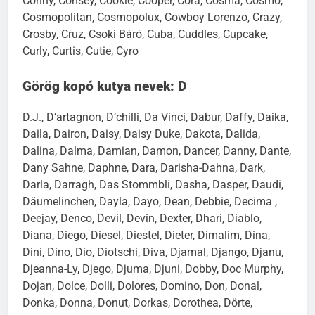
Conny, Consey, Cookie, Cooper, Cora, Cosma, Cosmo,
Cosmopolitan, Cosmopolux, Cowboy Lorenzo, Crazy,
Crosby, Cruz, Csoki Báró, Cuba, Cuddles, Cupcake,
Curly, Curtis, Cutie, Cyro
Görög kopó kutya nevek: D
D.J., D’artagnon, D’chilli, Da Vinci, Dabur, Daffy, Daika,
Daila, Dairon, Daisy, Daisy Duke, Dakota, Dalida,
Dalina, Dalma, Damian, Damon, Dancer, Danny, Dante,
Dany Sahne, Daphne, Dara, Darisha-Dahna, Dark,
Darla, Darragh, Das Stommbli, Dasha, Dasper, Daudi,
Däumelinchen, Dayla, Dayo, Dean, Debbie, Decima ,
Deejay, Denco, Devil, Devin, Dexter, Dhari, Diablo,
Diana, Diego, Diesel, Diestel, Dieter, Dimalim, Dina,
Dini, Dino, Dio, Diotschi, Diva, Djamal, Django, Djanu,
Djeanna-Ly, Djego, Djuma, Djuni, Dobby, Doc Murphy,
Dojan, Dolce, Dolli, Dolores, Domino, Don, Donal,
Donka, Donna, Donut, Dorkas, Dorothea, Dörte,