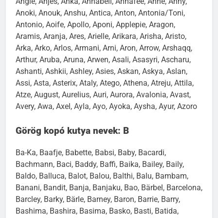
Angie, Anjes, Anka, Annabell, Annafee, Anne, Anny,
Anoki, Anouk, Anshu, Antica, Anton, Antonia/Toni,
Antonio, Aoife, Apollo, Aponi, Applepie, Aragon,
Aramis, Aranja, Ares, Arielle, Arikara, Arisha, Aristo,
Arka, Arko, Arlos, Armani, Arni, Aron, Arrow, Arshaqq,
Arthur, Aruba, Aruna, Arwen, Asali, Asasyri, Ascharu,
Ashanti, Ashkii, Ashley, Asies, Askan, Askya, Aslan,
Assi, Asta, Asterix, Ataly, Atego, Athena, Atreju, Attila,
Atze, August, Aurelius, Auri, Aurora, Avalonia, Avast,
Avery, Awa, Axel, Ayla, Ayo, Ayoka, Aysha, Ayur, Azoro
Görög kopó kutya nevek: B
Ba-Ka, Baafje, Babette, Babsi, Baby, Bacardi,
Bachmann, Baci, Baddy, Baffi, Baika, Bailey, Baily,
Baldo, Balluca, Balot, Balou, Balthi, Balu, Bambam,
Banani, Bandit, Banja, Banjaku, Bao, Bärbel, Barcelona,
Barcley, Barky, Bärle, Barney, Baron, Barrie, Barry,
Bashima, Bashira, Basima, Basko, Basti, Batida,