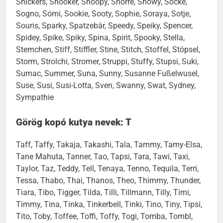
Snickers, Snooker, Snoopy, Snorre, Snowy, Socke,
Sogno, Sómi, Sookie, Sooty, Sophie, Soraya, Sotje,
Souris, Sparky, Spatzebär, Speedy, Speiky, Spencer,
Spidey, Spike, Spiky, Spina, Spirit, Spooky, Stella,
Sternchen, Stiff, Stiffler, Stine, Stitch, Stoffel, Stöpsel,
Storm, Strolchi, Stromer, Struppi, Stuffy, Stupsi, Suki,
Sumac, Summer, Suna, Sunny, Susanne Fußelwusel,
Suse, Susi, Susi-Lotta, Sven, Swanny, Swat, Sydney,
Sympathie
Görög kopó kutya nevek: T
Taff, Taffy, Takaja, Takashi, Tala, Tammy, Tamy-Elsa,
Tane Mahuta, Tanner, Tao, Tapsi, Tara, Tawi, Taxi,
Taylor, Taz, Teddy, Tell, Tenaya, Tenno, Tequila, Terri,
Tessa, Thabo, Thai, Thanos, Theo, Thimmy, Thunder,
Tiara, Tibo, Tigger, Tilda, Tilli, Tillmann, Tilly, Timi,
Timmy, Tina, Tinka, Tinkerbell, Tinki, Tino, Tiny, Tipsi,
Tito, Toby, Toffee, Toffi, Toffy, Togi, Tomba, Tombl,