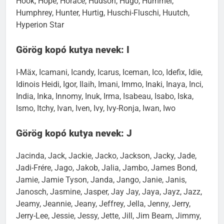
Hook, Hope, Horace, Hudson, Hugo, Hummel,
Humphrey, Hunter, Hurtig, Huschi-Fluschi, Huutch,
Hyperion Star
Görög kopó kutya nevek: I
I-Mäx, Icamani, Icandy, Icarus, Iceman, Ico, Idefix, Idie,
Idinois Heidi, Igor, Ilaih, Imani, Immo, Inaki, Inaya, Inci,
India, Inka, Innomy, Inuk, Irma, Isabeau, Isabo, Iska,
Ismo, Itchy, Ivan, Iven, Ivy, Ivy-Ronja, Iwan, Iwo
Görög kopó kutya nevek: J
Jacinda, Jack, Jackie, Jacko, Jackson, Jacky, Jade,
Jadi-Frére, Jago, Jakob, Jalia, Jambo, James Bond,
Jamie, Jamie Tyson, Janda, Jango, Janie, Janis,
Janosch, Jasmine, Jasper, Jay Jay, Jaya, Jayz, Jazz,
Jeamy, Jeannie, Jeany, Jeffrey, Jella, Jenny, Jerry,
Jerry-Lee, Jessie, Jessy, Jette, Jill, Jim Beam, Jimmy,