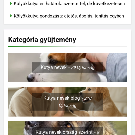
Kölyökkutya és határok: szeretettel, de következetesen
Kölyökkutya gondozása: etetés, ápolás, tanítás egyben
Kategória gyűjtemény
Kutya nevek
29
Újdonság
Kutya nevek blog
210
Újdonság
Kutya nevek ország szerint
9