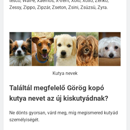
tesco, Wall-e, Xaemos, X-trem, Xolo, Xoxo, Zenko,
Zessy, Zippo, Zipzár, Zseton, Zsini, Zsüzsü, Zyra.
Kutya nevek
Találtál megfelelő Görög kopó
kutya nevet az új kiskutyádnak?
Ne dönts gyorsan, várd meg, míg megismered kutyád
személyiségét.