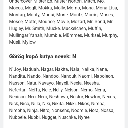
Undercover, Mister Ed, Mister Norton, Mitch, Mo,
Mocca, Mogli, Mokka, Molly, Momo, Mona, Mona Lisa,
Montag, Monty, Moqui, Morie, Moritz, Morris, Moses,
Mosse, Motte, Mourice, Movie, Mozart, Mr. Bond, Mr.
Hugley, Mr. Smith, Mücke, Muckelchen, Muffin,
Mullingar Yanah, Mumble, Mümmes, Murksel, Murphy,
Müsli, Mylow
Görög kopó kutya nevek: N
N`Joy, Naduah, Nagar, Nakita, Nala, Nalika, Nana,
Nandita, Nando, Nandoo, Nanouk, Naomi, Napoleon,
Nasson, Nata, Navayo, Nayeli, Neela, Neesha,
Nefertari, Neffa, Nele, Nelly, Nelson, Nemo, Nena,
Nenison, Neo, Nero, Neshawn, Nestor, Newton, Nexus,
Nick, Nico, Niila, Niki, Nikita, Nikki, Nikos, Nimba,
Nimpha, Ninja, Nitro, Nonsens, Noomie, Nora, Nossa,
Nubbele, Nubbi, Nugget, Nuschka, Nyree