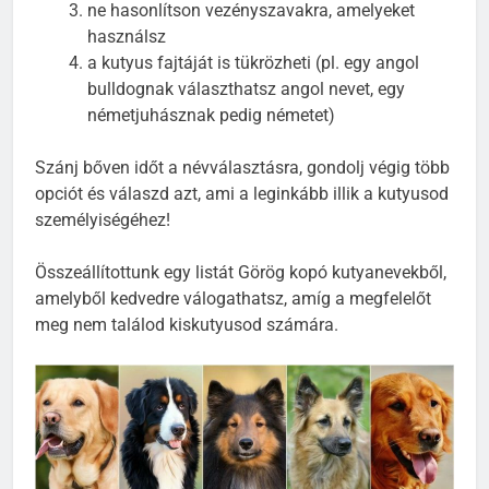
ne hasonlítson vezényszavakra, amelyeket
használsz
a kutyus fajtáját is tükrözheti (pl. egy angol
bulldognak választhatsz angol nevet, egy
németjuhásznak pedig németet)
Szánj bőven időt a névválasztásra, gondolj végig több
opciót és válaszd azt, ami a leginkább illik a kutyusod
személyiségéhez!
Összeállítottunk egy listát Görög kopó kutyanevekből,
amelyből kedvedre válogathatsz, amíg a megfelelőt
meg nem találod kiskutyusod számára.