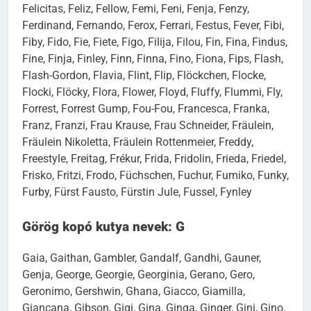
Felicitas, Feliz, Fellow, Femi, Feni, Fenja, Fenzy,
Ferdinand, Fernando, Ferox, Ferrari, Festus, Fever, Fibi,
Fiby, Fido, Fie, Fiete, Figo, Filija, Filou, Fin, Fina, Findus,
Fine, Finja, Finley, Finn, Finna, Fino, Fiona, Fips, Flash,
Flash-Gordon, Flavia, Flint, Flip, Flöckchen, Flocke,
Flocki, Flöcky, Flora, Flower, Floyd, Fluffy, Flummi, Fly,
Forrest, Forrest Gump, Fou-Fou, Francesca, Franka,
Franz, Franzi, Frau Krause, Frau Schneider, Fräulein,
Fräulein Nikoletta, Fräulein Rottenmeier, Freddy,
Freestyle, Freitag, Frékur, Frida, Fridolin, Frieda, Friedel,
Frisko, Fritzi, Frodo, Füchschen, Fuchur, Fumiko, Funky,
Furby, Fürst Fausto, Fürstin Jule, Fussel, Fynley
Görög kopó kutya nevek: G
Gaia, Gaithan, Gambler, Gandalf, Gandhi, Gauner,
Genja, George, Georgie, Georginia, Gerano, Gero,
Geronimo, Gershwin, Ghana, Giacco, Giamilla,
Giancana, Gibson, Gigi, Gina, Ginga, Ginger, Gini, Gino,