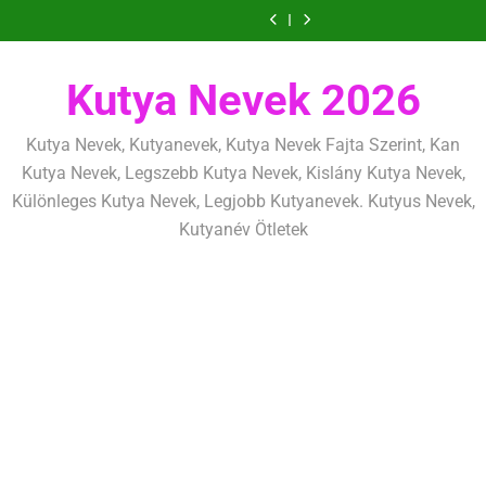
Ugrás
szeretettel,
amit
amik
és
szeretettel,
amit
amik
mentálisan
határok:
de
már
egész
fizikailag
de
már
egész
és
szeretettel,
a
következetesen
az
életre
következetesen
az
életre
fizikailag
de
tartalomra
első
szólnak
első
szólnak
következetesen
héten
héten
Kutya Nevek 2026
kezdj
kezdj
el
el
Kutya Nevek, Kutyanevek, Kutya Nevek Fajta Szerint, Kan
Kutya Nevek, Legszebb Kutya Nevek, Kislány Kutya Nevek,
Különleges Kutya Nevek, Legjobb Kutyanevek. Kutyus Nevek,
Kutyanév Ötletek