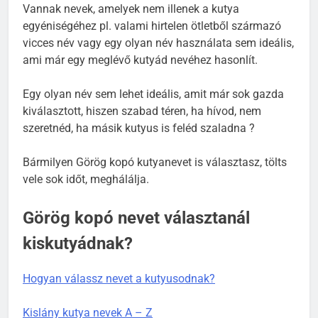
Vannak nevek, amelyek nem illenek a kutya
egyéniségéhez pl. valami hirtelen ötletből származó
vicces név vagy egy olyan név használata sem ideális,
ami már egy meglévő kutyád nevéhez hasonlít.
Egy olyan név sem lehet ideális, amit már sok gazda
kiválasztott, hiszen szabad téren, ha hívod, nem
szeretnéd, ha másik kutyus is feléd szaladna ?
Bármilyen Görög kopó kutyanevet is választasz, tölts
vele sok időt, meghálálja.
Görög kopó nevet választanál
kiskutyádnak?
Hogyan válassz nevet a kutyusodnak?
Kislány kutya nevek A – Z