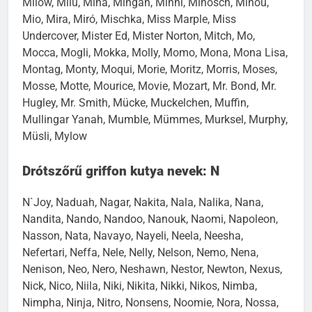
Milow, Milu, Mina, Mingan, Minni, Minosch, Minou,
Mio, Mira, Miró, Mischka, Miss Marple, Miss
Undercover, Mister Ed, Mister Norton, Mitch, Mo,
Mocca, Mogli, Mokka, Molly, Momo, Mona, Mona Lisa,
Montag, Monty, Moqui, Morie, Moritz, Morris, Moses,
Mosse, Motte, Mourice, Movie, Mozart, Mr. Bond, Mr.
Hugley, Mr. Smith, Mücke, Muckelchen, Muffin,
Mullingar Yanah, Mumble, Mümmes, Murksel, Murphy,
Müsli, Mylow
Drótszőrű griffon kutya nevek: N
N`Joy, Naduah, Nagar, Nakita, Nala, Nalika, Nana,
Nandita, Nando, Nandoo, Nanouk, Naomi, Napoleon,
Nasson, Nata, Navayo, Nayeli, Neela, Neesha,
Nefertari, Neffa, Nele, Nelly, Nelson, Nemo, Nena,
Nenison, Neo, Nero, Neshawn, Nestor, Newton, Nexus,
Nick, Nico, Niila, Niki, Nikita, Nikki, Nikos, Nimba,
Nimpha, Ninja, Nitro, Nonsens, Noomie, Nora, Nossa,