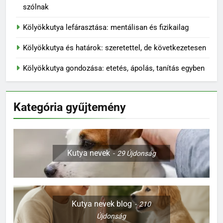
szólnak
Kölyökkutya lefárasztása: mentálisan és fizikailag
Kölyökkutya és határok: szeretettel, de következetesen
Kölyökkutya gondozása: etetés, ápolás, tanítás egyben
Kategória gyűjtemény
Kutya nevek
29
Újdonság
Kutya nevek blog
210
Újdonság