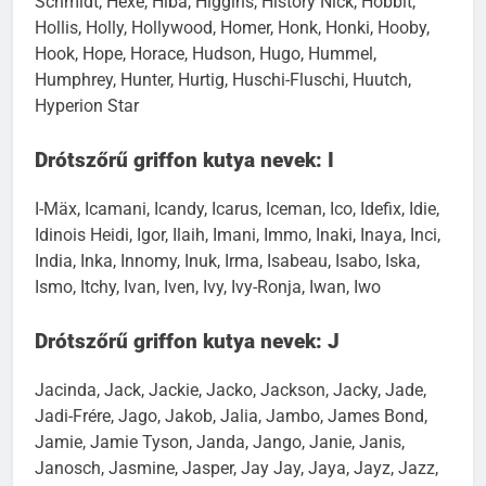
Schmidt, Hexe, Hiba, Higgins, History Nick, Hobbit,
Hollis, Holly, Hollywood, Homer, Honk, Honki, Hooby,
Hook, Hope, Horace, Hudson, Hugo, Hummel,
Humphrey, Hunter, Hurtig, Huschi-Fluschi, Huutch,
Hyperion Star
Drótszőrű griffon kutya nevek: I
I-Mäx, Icamani, Icandy, Icarus, Iceman, Ico, Idefix, Idie,
Idinois Heidi, Igor, Ilaih, Imani, Immo, Inaki, Inaya, Inci,
India, Inka, Innomy, Inuk, Irma, Isabeau, Isabo, Iska,
Ismo, Itchy, Ivan, Iven, Ivy, Ivy-Ronja, Iwan, Iwo
Drótszőrű griffon kutya nevek: J
Jacinda, Jack, Jackie, Jacko, Jackson, Jacky, Jade,
Jadi-Frére, Jago, Jakob, Jalia, Jambo, James Bond,
Jamie, Jamie Tyson, Janda, Jango, Janie, Janis,
Janosch, Jasmine, Jasper, Jay Jay, Jaya, Jayz, Jazz,