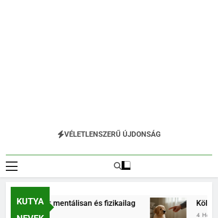
VÉLETLENSZERŰ ÚJDONSÁG
KUTYA
sztása: mentálisan és fizikailag
Kölyökkutya é
4 Hónap Ezelőtt