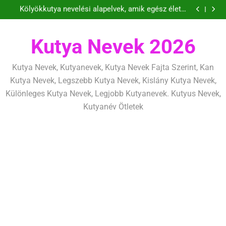
Kölyökkutya nevelési alapelvek, amik egész életre
Ugrás
szólnak
Kölyökkutya lefárasztása: mentálisan és fizikailag
a
Kölyökkutya és határok: szeretettel, de
következetesen
Kölyökkutya tanítás alapjai, amit már az első héten
tartalomra
kezdj el
Kölyökkutya nevelési alapelvek, amik egész életre
Kutya Nevek 2026
szólnak
Kölyökkutya lefárasztása: mentálisan és fizikailag
Kölyökkutya és határok: szeretettel, de
következetesen
Kutya Nevek, Kutyanevek, Kutya Nevek Fajta Szerint, Kan
Kutya Nevek, Legszebb Kutya Nevek, Kislány Kutya Nevek,
Különleges Kutya Nevek, Legjobb Kutyanevek. Kutyus Nevek,
Kutyanév Ötletek