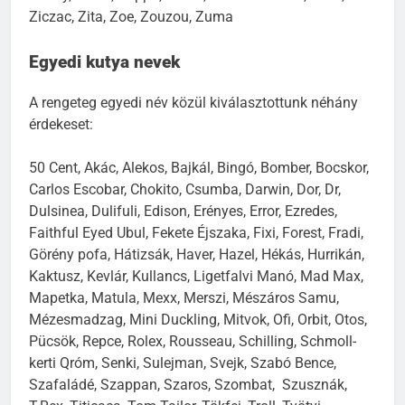
Ziczac, Zita, Zoe, Zouzou, Zuma
Egyedi kutya nevek
A rengeteg egyedi név közül kiválasztottunk néhány
érdekeset:
50 Cent, Akác, Alekos, Bajkál, Bingó, Bomber, Bocskor,
Carlos Escobar, Chokito, Csumba, Darwin, Dor, Dr,
Dulsinea, Dulifuli, Edison, Erényes, Error, Ezredes,
Faithful Eyed Ubul, Fekete Éjszaka, Fixi, Forest, Fradi,
Görény pofa, Hátizsák, Haver, Hazel, Hékás, Hurrikán,
Kaktusz, Kevlár, Kullancs, Ligetfalvi Manó, Mad Max,
Mapetka, Matula, Mexx, Merszi, Mészáros Samu,
Mézesmadzag, Mini Duckling, Mitvok, Ofi, Orbit, Otos,
Pücsök, Repce, Rolex, Rousseau, Schilling, Schmoll-
kerti Qróm, Senki, Sulejman, Svejk, Szabó Bence,
Szafaládé, Szappan, Szaros, Szombat, Szusznák,