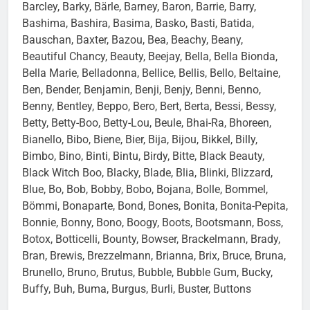
Barcley, Barky, Bärle, Barney, Baron, Barrie, Barry,
Bashima, Bashira, Basima, Basko, Basti, Batida,
Bauschan, Baxter, Bazou, Bea, Beachy, Beany,
Beautiful Chancy, Beauty, Beejay, Bella, Bella Bionda,
Bella Marie, Belladonna, Bellice, Bellis, Bello, Beltaine,
Ben, Bender, Benjamin, Benji, Benjy, Benni, Benno,
Benny, Bentley, Beppo, Bero, Bert, Berta, Bessi, Bessy,
Betty, Betty-Boo, Betty-Lou, Beule, Bhai-Ra, Bhoreen,
Bianello, Bibo, Biene, Bier, Bija, Bijou, Bikkel, Billy,
Bimbo, Bino, Binti, Bintu, Birdy, Bitte, Black Beauty,
Black Witch Boo, Blacky, Blade, Blia, Blinki, Blizzard,
Blue, Bo, Bob, Bobby, Bobo, Bojana, Bolle, Bommel,
Bömmi, Bonaparte, Bond, Bones, Bonita, Bonita-Pepita,
Bonnie, Bonny, Bono, Boogy, Boots, Bootsmann, Boss,
Botox, Botticelli, Bounty, Bowser, Brackelmann, Brady,
Bran, Brewis, Brezzelmann, Brianna, Brix, Bruce, Bruna,
Brunello, Bruno, Brutus, Bubble, Bubble Gum, Bucky,
Buffy, Buh, Buma, Burgus, Burli, Buster, Buttons