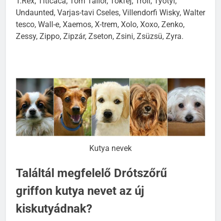
T.Rex, Titicaca, Tom Tailor, Tökfej, Troll, Työtyi,
Undaunted, Varjas-tavi Cseles, Villendorfi Wisky, Walter
tesco, Wall-e, Xaemos, X-trem, Xolo, Xoxo, Zenko,
Zessy, Zippo, Zipzár, Zseton, Zsini, Zsüzsü, Zyra.
Kutya nevek
Találtál megfelelő Drótszőrű
griffon kutya nevet az új
kiskutyádnak?