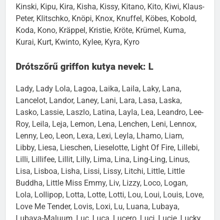
Kinski, Kipu, Kira, Kisha, Kissy, Kitano, Kito, Kiwi, Klaus-
Peter, Klitschko, Knöpi, Knox, Knuffel, Köbes, Kobold,
Koda, Kono, Kräppel, Kristie, Kröte, Krümel, Kuma,
Kurai, Kurt, Kwinto, Kylee, Kyra, Kyro
Drótszőrű griffon kutya nevek: L
Lady, Lady Lola, Lagoa, Laika, Laila, Laky, Lana,
Lancelot, Landor, Laney, Lani, Lara, Lasa, Laska,
Lasko, Lassie, Laszlo, Latina, Layla, Lea, Leandro, Lee-
Roy, Leila, Leja, Lemon, Lena, Lenchen, Leni, Lennox,
Lenny, Leo, Leon, Lexa, Lexi, Leyla, Lhamo, Liam,
Libby, Liesa, Lieschen, Lieselotte, Light Of Fire, Lillebi,
Lilli, Lillifee, Lillit, Lilly, Lima, Lina, Ling-Ling, Linus,
Lisa, Lisboa, Lisha, Lissi, Lissy, Litchi, Little, Little
Buddha, Little Miss Emmy, Liv, Lizzy, Loco, Logan,
Lola, Lollipop, Lotta, Lotte, Lotti, Lou, Loui, Louis, Love,
Love Me Tender, Lovis, Loxi, Lu, Luana, Lubaya,
Lubaya-Maluum, Luc, Luca, Lucero, Luci, Lucie, Lucky,