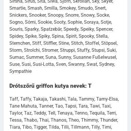
Sirsha, Sirus, Sita, Siwa, Sjofn, Skrollan, Sky, Skyer,
Smartie, Smash, Smilla, Smokey, Smudo, Snert,
Snickers, Snooker, Snoopy, Snorre, Snowy, Socke,
Sogno, Sómi, Sookie, Sooty, Sophie, Soraya, Sotje,
Souris, Sparky, Spatzebär, Speedy, Speiky, Spencer,
Spidey, Spike, Spiky, Spina, Spirit, Spooky, Stella,
Sternchen, Stiff, Stiffler, Stine, Stitch, Stoffel, Stöpsel,
Storm, Strolchi, Stromer, Struppi, Stuffy, Stupsi, Suki,
Sumac, Summer, Suna, Sunny, Susanne Fußelwusel,
Suse, Susi, Susi-Lotta, Sven, Swanny, Swat, Sydney,
Sympathie
Drótszőrű griffon kutya nevek: T
Taff, Taffy, Takaja, Takashi, Tala, Tammy, Tamy-Elsa,
Tane Mahuta, Tanner, Tao, Tapsi, Tara, Tawi, Taxi,
Taylor, Taz, Teddy, Tell, Tenaya, Tenno, Tequila, Terri,
Tessa, Thabo, Thai, Thanos, Theo, Thimmy, Thunder,
Tiara, Tibo, Tigger, Tilda, Tilli, Tillmann, Tilly, Timi,