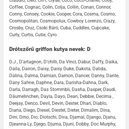
Claudio, Cleo, Cliff, Clyde, Coco, Coco-Chanel, Cody,
Coffee, Cognac, Colin, Colja, Collin, Conan, Connor,
Conny, Consey, Cookie, Cooper, Cora, Cosma, Cosmo,
Cosmopolitan, Cosmopolux, Cowboy Lorenzo, Crazy,
Crosby, Cruz, Csoki Báró, Cuba, Cuddles, Cupcake,
Curly, Curtis, Cutie, Cyro
Drótszőrű griffon kutya nevek: D
D.J., D’artagnon, D’chilli, Da Vinci, Dabur, Daffy, Daika,
Daila, Dairon, Daisy, Daisy Duke, Dakota, Dalida,
Dalina, Dalma, Damian, Damon, Dancer, Danny, Dante,
Dany Sahne, Daphne, Dara, Darisha-Dahna, Dark,
Darla, Darragh, Das Stommbli, Dasha, Dasper, Daudi,
Däumelinchen, Dayla, Dayo, Dean, Debbie, Decima ,
Deejay, Denco, Devil, Devin, Dexter, Dhari, Diablo,
Diana, Diego, Diesel, Diestel, Dieter, Dimalim, Dina,
Dini, Dino, Dio, Diotschi, Diva, Djamal, Django, Djanu,
Djeanna-Ly, Djego, Djuma, Djuni, Dobby, Doc Murphy,