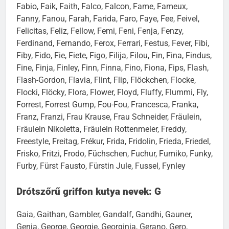
Fabio, Faik, Faith, Falco, Falcon, Fame, Fameux,
Fanny, Fanou, Farah, Farida, Faro, Faye, Fee, Feivel,
Felicitas, Feliz, Fellow, Femi, Feni, Fenja, Fenzy,
Ferdinand, Fernando, Ferox, Ferrari, Festus, Fever, Fibi,
Fiby, Fido, Fie, Fiete, Figo, Filija, Filou, Fin, Fina, Findus,
Fine, Finja, Finley, Finn, Finna, Fino, Fiona, Fips, Flash,
Flash-Gordon, Flavia, Flint, Flip, Flöckchen, Flocke,
Flocki, Flöcky, Flora, Flower, Floyd, Fluffy, Flummi, Fly,
Forrest, Forrest Gump, Fou-Fou, Francesca, Franka,
Franz, Franzi, Frau Krause, Frau Schneider, Fräulein,
Fräulein Nikoletta, Fräulein Rottenmeier, Freddy,
Freestyle, Freitag, Frékur, Frida, Fridolin, Frieda, Friedel,
Frisko, Fritzi, Frodo, Füchschen, Fuchur, Fumiko, Funky,
Furby, Fürst Fausto, Fürstin Jule, Fussel, Fynley
Drótszőrű griffon kutya nevek: G
Gaia, Gaithan, Gambler, Gandalf, Gandhi, Gauner,
Genja, George, Georgie, Georginia, Gerano, Gero,