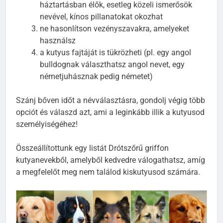
háztartásban élők, esetleg közeli ismerősök
nevével, kínos pillanatokat okozhat
ne hasonlítson vezényszavakra, amelyeket
használsz
a kutyus fajtáját is tükrözheti (pl. egy angol
bulldognak választhatsz angol nevet, egy
németjuhásznak pedig németet)
Szánj bőven időt a névválasztásra, gondolj végig több
opciót és válaszd azt, ami a leginkább illik a kutyusod
személyiségéhez!
Összeállítottunk egy listát Drótszőrű griffon
kutyanevekből, amelyből kedvedre válogathatsz, amíg
a megfelelőt meg nem találod kiskutyusod számára.