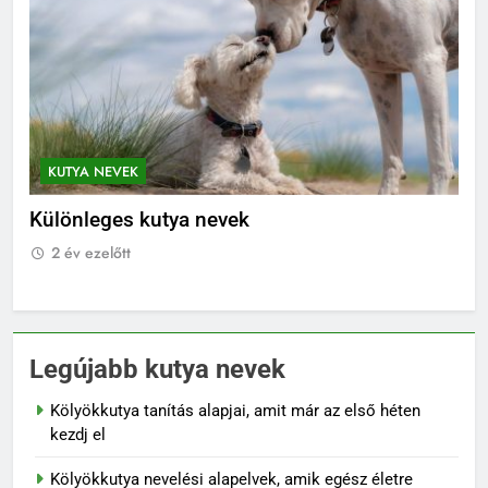
KUTYA NEVEK
KUTYA NEVEK ORSZÁG SZERINT
K
Japán kutya nevek
Fra
2 év ezelőtt
2
Legújabb kutya nevek
Kölyökkutya tanítás alapjai, amit már az első héten
kezdj el
Kölyökkutya nevelési alapelvek, amik egész életre