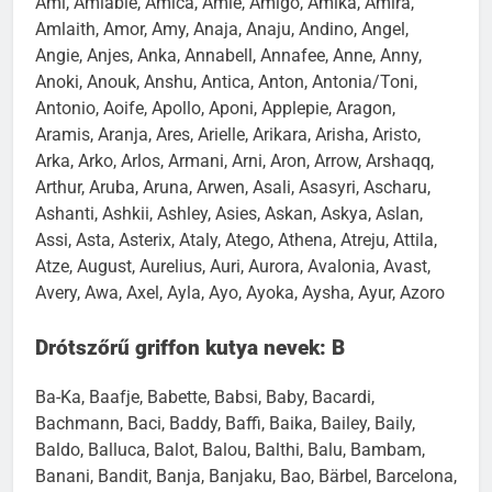
Ami, Amiable, Amica, Amie, Amigo, Amika, Amira,
Amlaith, Amor, Amy, Anaja, Anaju, Andino, Angel,
Angie, Anjes, Anka, Annabell, Annafee, Anne, Anny,
Anoki, Anouk, Anshu, Antica, Anton, Antonia/Toni,
Antonio, Aoife, Apollo, Aponi, Applepie, Aragon,
Aramis, Aranja, Ares, Arielle, Arikara, Arisha, Aristo,
Arka, Arko, Arlos, Armani, Arni, Aron, Arrow, Arshaqq,
Arthur, Aruba, Aruna, Arwen, Asali, Asasyri, Ascharu,
Ashanti, Ashkii, Ashley, Asies, Askan, Askya, Aslan,
Assi, Asta, Asterix, Ataly, Atego, Athena, Atreju, Attila,
Atze, August, Aurelius, Auri, Aurora, Avalonia, Avast,
Avery, Awa, Axel, Ayla, Ayo, Ayoka, Aysha, Ayur, Azoro
Drótszőrű griffon kutya nevek: B
Ba-Ka, Baafje, Babette, Babsi, Baby, Bacardi,
Bachmann, Baci, Baddy, Baffi, Baika, Bailey, Baily,
Baldo, Balluca, Balot, Balou, Balthi, Balu, Bambam,
Banani, Bandit, Banja, Banjaku, Bao, Bärbel, Barcelona,