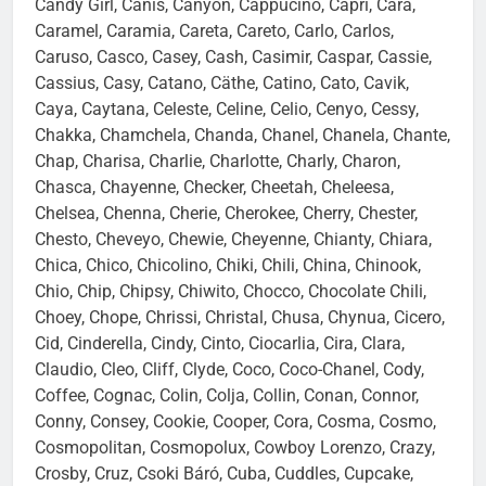
Candy Girl, Canis, Canyon, Cappucino, Capri, Cara,
Caramel, Caramia, Careta, Careto, Carlo, Carlos,
Caruso, Casco, Casey, Cash, Casimir, Caspar, Cassie,
Cassius, Casy, Catano, Cäthe, Catino, Cato, Cavik,
Caya, Caytana, Celeste, Celine, Celio, Cenyo, Cessy,
Chakka, Chamchela, Chanda, Chanel, Chanela, Chante,
Chap, Charisa, Charlie, Charlotte, Charly, Charon,
Chasca, Chayenne, Checker, Cheetah, Cheleesa,
Chelsea, Chenna, Cherie, Cherokee, Cherry, Chester,
Chesto, Cheveyo, Chewie, Cheyenne, Chianty, Chiara,
Chica, Chico, Chicolino, Chiki, Chili, China, Chinook,
Chio, Chip, Chipsy, Chiwito, Chocco, Chocolate Chili,
Choey, Chope, Chrissi, Christal, Chusa, Chynua, Cicero,
Cid, Cinderella, Cindy, Cinto, Ciocarlia, Cira, Clara,
Claudio, Cleo, Cliff, Clyde, Coco, Coco-Chanel, Cody,
Coffee, Cognac, Colin, Colja, Collin, Conan, Connor,
Conny, Consey, Cookie, Cooper, Cora, Cosma, Cosmo,
Cosmopolitan, Cosmopolux, Cowboy Lorenzo, Crazy,
Crosby, Cruz, Csoki Báró, Cuba, Cuddles, Cupcake,