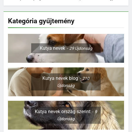
Kategória gyűjtemény
Kutya nevek
29
Újdonság
Kutya nevek blog
210
Újdonság
Kutya nevek ország szerint
9
Újdonság