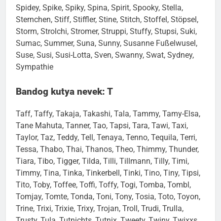
Spidey, Spike, Spiky, Spina, Spirit, Spooky, Stella,
Sternchen, Stiff, Stiffler, Stine, Stitch, Stoffel, Stöpsel,
Storm, Strolchi, Stromer, Struppi, Stuffy, Stupsi, Suki,
Sumac, Summer, Suna, Sunny, Susanne Fußelwusel,
Suse, Susi, Susi-Lotta, Sven, Swanny, Swat, Sydney,
Sympathie
Bandog kutya nevek: T
Taff, Taffy, Takaja, Takashi, Tala, Tammy, Tamy-Elsa,
Tane Mahuta, Tanner, Tao, Tapsi, Tara, Tawi, Taxi,
Taylor, Taz, Teddy, Tell, Tenaya, Tenno, Tequila, Terri,
Tessa, Thabo, Thai, Thanos, Theo, Thimmy, Thunder,
Tiara, Tibo, Tigger, Tilda, Tilli, Tillmann, Tilly, Timi,
Timmy, Tina, Tinka, Tinkerbell, Tinki, Tino, Tiny, Tipsi,
Tito, Toby, Toffee, Toffi, Toffy, Togi, Tomba, Tombl,
Tomjay, Tomte, Tonda, Toni, Tony, Tosia, Toto, Toyon,
Trine, Trixi, Trixie, Trixy, Trojan, Troll, Trudi, Trulla,
Trusty, Tula, Tutnichts, Tutnix, Tweety, Twiny, Twixxs,