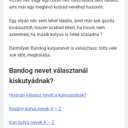
vicces név vagy egy olyan név használata sem ideális,
ami már egy meglévő kutyád nevéhez hasonlít.
Egy olyan név sem lehet ideális, amit már sok gazda
kiválasztott, hiszen szabad téren, ha hívod, nem
szeretnéd, ha másik kutyus is feléd szaladna ?
Bármilyen Bandog kutyanevet is választasz, tölts vele
sok időt, meghálálja.
Bandog nevet választanál
kiskutyádnak?
Hogyan válassz nevet a kutyusodnak?
Kislány kutya nevek A – Z
Kan kutya nevek A – Z