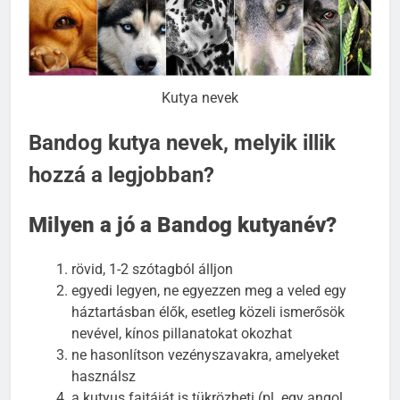
Kutya nevek
Bandog kutya nevek, melyik illik
hozzá a legjobban?
Milyen a jó a Bandog kutyanév?
rövid, 1-2 szótagból álljon
egyedi legyen, ne egyezzen meg a veled egy
háztartásban élők, esetleg közeli ismerősök
nevével, kínos pillanatokat okozhat
ne hasonlítson vezényszavakra, amelyeket
használsz
a kutyus fajtáját is tükrözheti (pl. egy angol