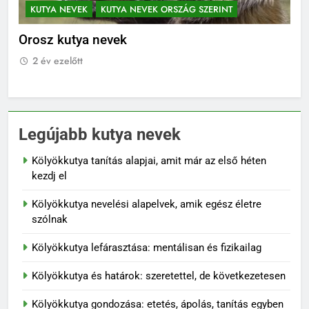
KUTYA NEVEK
KUTYA NEVEK ORSZÁG SZERINT
K
Orosz kutya nevek
No
2 év ezelőtt
2
Legújabb kutya nevek
Kölyökkutya tanítás alapjai, amit már az első héten
kezdj el
Kölyökkutya nevelési alapelvek, amik egész életre
szólnak
Kölyökkutya lefárasztása: mentálisan és fizikailag
Kölyökkutya és határok: szeretettel, de következetesen
Kölyökkutya gondozása: etetés, ápolás, tanítás egyben