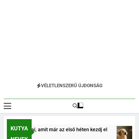
VÉLETLENSZERŰ ÚJDONSÁG
KUTYA
ás alapjai, amit már az első héten kezdj el
Kö
4 H