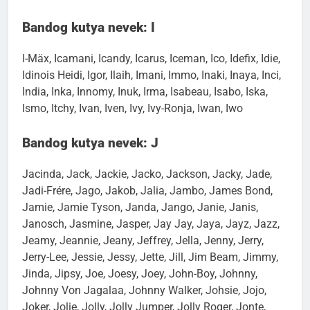
Bandog kutya nevek: I
I-Mäx, Icamani, Icandy, Icarus, Iceman, Ico, Idefix, Idie,
Idinois Heidi, Igor, Ilaih, Imani, Immo, Inaki, Inaya, Inci,
India, Inka, Innomy, Inuk, Irma, Isabeau, Isabo, Iska,
Ismo, Itchy, Ivan, Iven, Ivy, Ivy-Ronja, Iwan, Iwo
Bandog kutya nevek: J
Jacinda, Jack, Jackie, Jacko, Jackson, Jacky, Jade,
Jadi-Frére, Jago, Jakob, Jalia, Jambo, James Bond,
Jamie, Jamie Tyson, Janda, Jango, Janie, Janis,
Janosch, Jasmine, Jasper, Jay Jay, Jaya, Jayz, Jazz,
Jeamy, Jeannie, Jeany, Jeffrey, Jella, Jenny, Jerry,
Jerry-Lee, Jessie, Jessy, Jette, Jill, Jim Beam, Jimmy,
Jinda, Jipsy, Joe, Joesy, Joey, John-Boy, Johnny,
Johnny Von Jagalaa, Johnny Walker, Johsie, Jojo,
Joker, Jolie, Jolly, Jolly Jumper, Jolly Roger, Jonte,