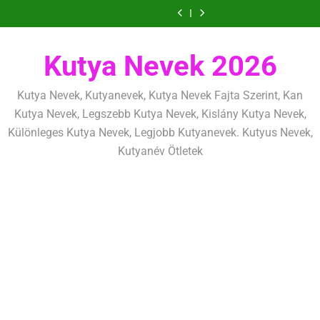
Ugrás
szeretettel,
amit
amik
és
szeretettel,
amit
amik
mentálisan
határok:
de
már
egész
fizikailag
de
már
egész
és
szeretettel,
a
következetesen
az
életre
következetesen
az
életre
fizikailag
de
tartalomra
első
szólnak
első
szólnak
következetesen
héten
héten
Kutya Nevek 2026
kezdj
kezdj
el
el
Kutya Nevek, Kutyanevek, Kutya Nevek Fajta Szerint, Kan
Kutya Nevek, Legszebb Kutya Nevek, Kislány Kutya Nevek,
Különleges Kutya Nevek, Legjobb Kutyanevek. Kutyus Nevek,
Kutyanév Ötletek