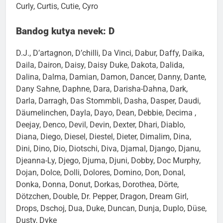
Curly, Curtis, Cutie, Cyro
Bandog kutya nevek: D
D.J., D’artagnon, D’chilli, Da Vinci, Dabur, Daffy, Daika,
Daila, Dairon, Daisy, Daisy Duke, Dakota, Dalida,
Dalina, Dalma, Damian, Damon, Dancer, Danny, Dante,
Dany Sahne, Daphne, Dara, Darisha-Dahna, Dark,
Darla, Darragh, Das Stommbli, Dasha, Dasper, Daudi,
Däumelinchen, Dayla, Dayo, Dean, Debbie, Decima ,
Deejay, Denco, Devil, Devin, Dexter, Dhari, Diablo,
Diana, Diego, Diesel, Diestel, Dieter, Dimalim, Dina,
Dini, Dino, Dio, Diotschi, Diva, Djamal, Django, Djanu,
Djeanna-Ly, Djego, Djuma, Djuni, Dobby, Doc Murphy,
Dojan, Dolce, Dolli, Dolores, Domino, Don, Donal,
Donka, Donna, Donut, Dorkas, Dorothea, Dörte,
Dötzchen, Double, Dr. Pepper, Dragon, Dream Girl,
Drops, Dschoj, Dua, Duke, Duncan, Dunja, Duplo, Düse,
Dusty, Dyke