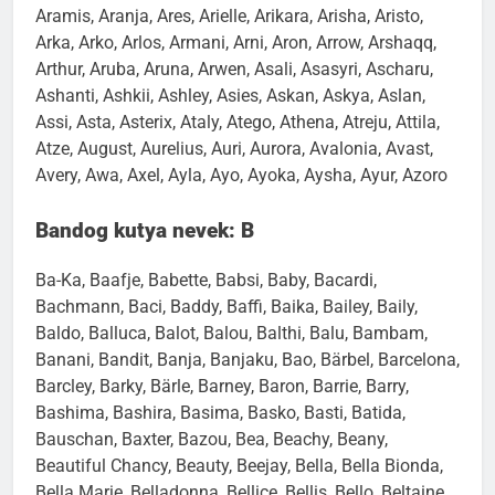
Aramis, Aranja, Ares, Arielle, Arikara, Arisha, Aristo,
Arka, Arko, Arlos, Armani, Arni, Aron, Arrow, Arshaqq,
Arthur, Aruba, Aruna, Arwen, Asali, Asasyri, Ascharu,
Ashanti, Ashkii, Ashley, Asies, Askan, Askya, Aslan,
Assi, Asta, Asterix, Ataly, Atego, Athena, Atreju, Attila,
Atze, August, Aurelius, Auri, Aurora, Avalonia, Avast,
Avery, Awa, Axel, Ayla, Ayo, Ayoka, Aysha, Ayur, Azoro
Bandog kutya nevek: B
Ba-Ka, Baafje, Babette, Babsi, Baby, Bacardi,
Bachmann, Baci, Baddy, Baffi, Baika, Bailey, Baily,
Baldo, Balluca, Balot, Balou, Balthi, Balu, Bambam,
Banani, Bandit, Banja, Banjaku, Bao, Bärbel, Barcelona,
Barcley, Barky, Bärle, Barney, Baron, Barrie, Barry,
Bashima, Bashira, Basima, Basko, Basti, Batida,
Bauschan, Baxter, Bazou, Bea, Beachy, Beany,
Beautiful Chancy, Beauty, Beejay, Bella, Bella Bionda,
Bella Marie, Belladonna, Bellice, Bellis, Bello, Beltaine,