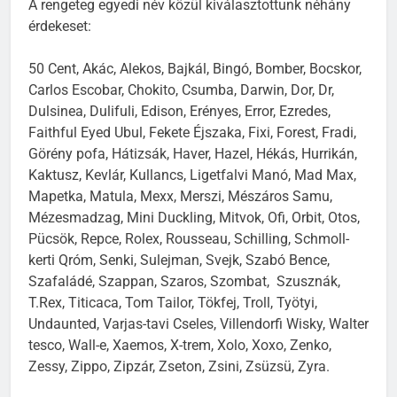
A rengeteg egyedi név közül kiválasztottunk néhány
érdekeset:
50 Cent, Akác, Alekos, Bajkál, Bingó, Bomber, Bocskor,
Carlos Escobar, Chokito, Csumba, Darwin, Dor, Dr,
Dulsinea, Dulifuli, Edison, Erényes, Error, Ezredes,
Faithful Eyed Ubul, Fekete Éjszaka, Fixi, Forest, Fradi,
Görény pofa, Hátizsák, Haver, Hazel, Hékás, Hurrikán,
Kaktusz, Kevlár, Kullancs, Ligetfalvi Manó, Mad Max,
Mapetka, Matula, Mexx, Merszi, Mészáros Samu,
Mézesmadzag, Mini Duckling, Mitvok, Ofi, Orbit, Otos,
Pücsök, Repce, Rolex, Rousseau, Schilling, Schmoll-
kerti Qróm, Senki, Sulejman, Svejk, Szabó Bence,
Szafaládé, Szappan, Szaros, Szombat, Szusznák,
T.Rex, Titicaca, Tom Tailor, Tökfej, Troll, Työtyi,
Undaunted, Varjas-tavi Cseles, Villendorfi Wisky, Walter
tesco, Wall-e, Xaemos, X-trem, Xolo, Xoxo, Zenko,
Zessy, Zippo, Zipzár, Zseton, Zsini, Zsüzsü, Zyra.