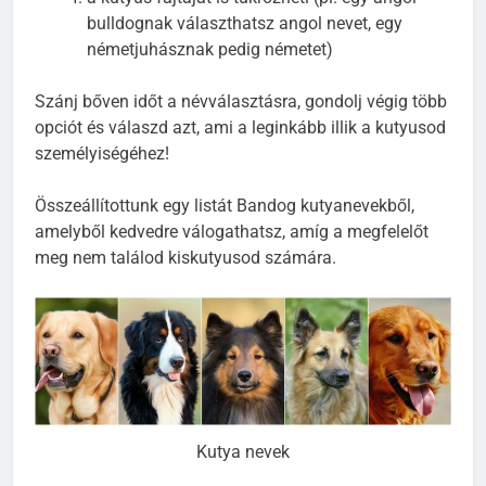
bulldognak választhatsz angol nevet, egy
németjuhásznak pedig németet)
Szánj bőven időt a névválasztásra, gondolj végig több
opciót és válaszd azt, ami a leginkább illik a kutyusod
személyiségéhez!
Összeállítottunk egy listát Bandog kutyanevekből,
amelyből kedvedre válogathatsz, amíg a megfelelőt
meg nem találod kiskutyusod számára.
Kutya nevek