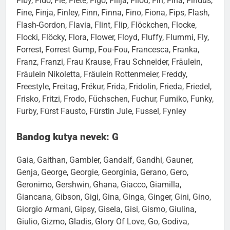
Fiby, Fido, Fie, Fiete, Figo, Filija, Filou, Fin, Fina, Findus,
Fine, Finja, Finley, Finn, Finna, Fino, Fiona, Fips, Flash,
Flash-Gordon, Flavia, Flint, Flip, Flöckchen, Flocke,
Flocki, Flöcky, Flora, Flower, Floyd, Fluffy, Flummi, Fly,
Forrest, Forrest Gump, Fou-Fou, Francesca, Franka,
Franz, Franzi, Frau Krause, Frau Schneider, Fräulein,
Fräulein Nikoletta, Fräulein Rottenmeier, Freddy,
Freestyle, Freitag, Frékur, Frida, Fridolin, Frieda, Friedel,
Frisko, Fritzi, Frodo, Füchschen, Fuchur, Fumiko, Funky,
Furby, Fürst Fausto, Fürstin Jule, Fussel, Fynley
Bandog kutya nevek: G
Gaia, Gaithan, Gambler, Gandalf, Gandhi, Gauner,
Genja, George, Georgie, Georginia, Gerano, Gero,
Geronimo, Gershwin, Ghana, Giacco, Giamilla,
Giancana, Gibson, Gigi, Gina, Ginga, Ginger, Gini, Gino,
Giorgio Armani, Gipsy, Gisela, Gisi, Gismo, Giulina,
Giulio, Gizmo, Gladis, Glory Of Love, Go, Godiva,