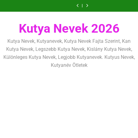
Ugrás
szeretettel,
amit
amik
és
szeretettel,
amit
amik
mentálisan
határok:
de
már
egész
fizikailag
de
már
egész
és
szeretettel,
a
következetesen
az
életre
következetesen
az
életre
fizikailag
de
tartalomra
első
szólnak
első
szólnak
következetesen
héten
héten
Kutya Nevek 2026
kezdj
kezdj
el
el
Kutya Nevek, Kutyanevek, Kutya Nevek Fajta Szerint, Kan
Kutya Nevek, Legszebb Kutya Nevek, Kislány Kutya Nevek,
Különleges Kutya Nevek, Legjobb Kutyanevek. Kutyus Nevek,
Kutyanév Ötletek