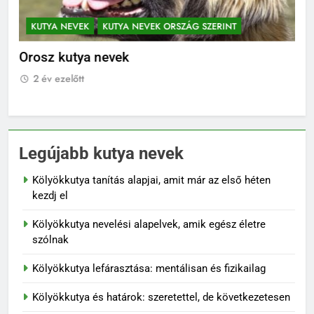
KUTYA NEVEK
KUTYA NEVEK ORSZÁG SZERINT
K
Orosz kutya nevek
No
2 év ezelőtt
2
Legújabb kutya nevek
Kölyökkutya tanítás alapjai, amit már az első héten
kezdj el
Kölyökkutya nevelési alapelvek, amik egész életre
szólnak
Kölyökkutya lefárasztása: mentálisan és fizikailag
Kölyökkutya és határok: szeretettel, de következetesen