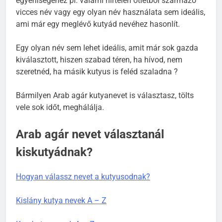
egyéniségéhez pl. valami hirtelen ötletből származó
vicces név vagy egy olyan név használata sem ideális,
ami már egy meglévő kutyád nevéhez hasonlít.
Egy olyan név sem lehet ideális, amit már sok gazda
kiválasztott, hiszen szabad téren, ha hívod, nem
szeretnéd, ha másik kutyus is feléd szaladna ?
Bármilyen Arab agár kutyanevet is választasz, tölts
vele sok időt, meghálálja.
Arab agár nevet választanál
kiskutyádnak?
Hogyan válassz nevet a kutyusodnak?
Kislány kutya nevek A – Z