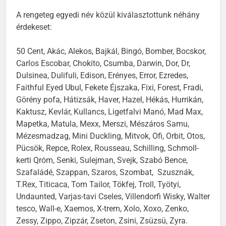
A rengeteg egyedi név közül kiválasztottunk néhány
érdekeset:
50 Cent, Akác, Alekos, Bajkál, Bingó, Bomber, Bocskor,
Carlos Escobar, Chokito, Csumba, Darwin, Dor, Dr,
Dulsinea, Dulifuli, Edison, Erényes, Error, Ezredes,
Faithful Eyed Ubul, Fekete Éjszaka, Fixi, Forest, Fradi,
Görény pofa, Hátizsák, Haver, Hazel, Hékás, Hurrikán,
Kaktusz, Kevlár, Kullancs, Ligetfalvi Manó, Mad Max,
Mapetka, Matula, Mexx, Merszi, Mészáros Samu,
Mézesmadzag, Mini Duckling, Mitvok, Ofi, Orbit, Otos,
Pücsök, Repce, Rolex, Rousseau, Schilling, Schmoll-
kerti Qróm, Senki, Sulejman, Svejk, Szabó Bence,
Szafaládé, Szappan, Szaros, Szombat, Szusznák,
T.Rex, Titicaca, Tom Tailor, Tökfej, Troll, Työtyi,
Undaunted, Varjas-tavi Cseles, Villendorfi Wisky, Walter
tesco, Wall-e, Xaemos, X-trem, Xolo, Xoxo, Zenko,
Zessy, Zippo, Zipzár, Zseton, Zsini, Zsüzsü, Zyra.