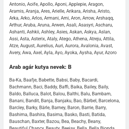
Antonio, Aoife, Apollo, Aponi, Applepie, Aragon,
Aramis, Aranja, Ares, Arielle, Arikara, Arisha, Aristo,
Arka, Arko, Arlos, Armani, Arni, Aron, Arrow, Arshaqq,
Arthur, Aruba, Aruna, Arwen, Asali, Asasyri, Ascharu,
Ashanti, Ashkii, Ashley, Asies, Askan, Askya, Aslan,
Assi, Asta, Asterix, Ataly, Atego, Athena, Atreju, Attila,
Atze, August, Aurelius, Auri, Aurora, Avalonia, Avast,
Avery, Awa, Axel, Ayla, Ayo, Ayoka, Aysha, Ayur, Azoro
Arab agár kutya nevek: B
Ba-Ka, Baafje, Babette, Babsi, Baby, Bacardi,
Bachmann, Baci, Baddy, Baffi, Baika, Bailey, Baily,
Baldo, Balluca, Balot, Balou, Balthi, Balu, Bambam,
Banani, Bandit, Banja, Banjaku, Bao, Bärbel, Barcelona,
Barcley, Barky, Bärle, Barney, Baron, Barrie, Barry,
Bashima, Bashira, Basima, Basko, Basti, Batida,
Bauschan, Baxter, Bazou, Bea, Beachy, Beany,
Beautiful Chancy, Beauty, Beejay, Bella, Bella Bionda,