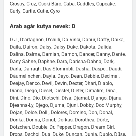
Crosby, Cruz, Csoki Báró, Cuba, Cuddles, Cupcake,
Curly, Curtis, Cutie, Cyro
Arab agár kutya nevek: D
D.J., D’artagnon, D’chilli, Da Vinci, Dabur, Daffy, Daika,
Daila, Dairon, Daisy, Daisy Duke, Dakota, Dalida,
Dalina, Dalma, Damian, Damon, Dancer, Danny, Dante,
Dany Sahne, Daphne, Dara, Darisha-Dahna, Dark,
Darla, Darragh, Das Stommbli, Dasha, Dasper, Daudi,
Däumelinchen, Dayla, Dayo, Dean, Debbie, Decima ,
Deejay, Denco, Devil, Devin, Dexter, Dhari, Diablo,
Diana, Diego, Diesel, Diestel, Dieter, Dimalim, Dina,
Dini, Dino, Dio, Diotschi, Diva, Djamal, Django, Djanu,
Djeanna-Ly, Djego, Djuma, Djuni, Dobby, Doc Murphy,
Dojan, Dolce, Dolli, Dolores, Domino, Don, Donal,
Donka, Donna, Donut, Dorkas, Dorothea, Dörte,
Dötzchen, Double, Dr. Pepper, Dragon, Dream Girl,
Drops, Dschoj, Dua, Duke, Duncan, Dunja, Duplo, Düse,