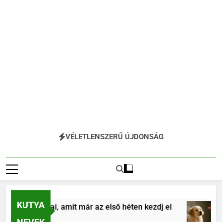
VÉLETLENSZERŰ ÚJDONSÁG
KUTYA
s alapjai, amit már az első héten kezdj el
Köl
4 Hó