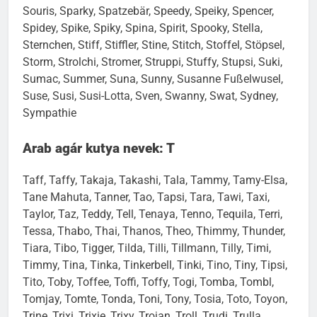
Souris, Sparky, Spatzebär, Speedy, Speiky, Spencer,
Spidey, Spike, Spiky, Spina, Spirit, Spooky, Stella,
Sternchen, Stiff, Stiffler, Stine, Stitch, Stoffel, Stöpsel,
Storm, Strolchi, Stromer, Struppi, Stuffy, Stupsi, Suki,
Sumac, Summer, Suna, Sunny, Susanne Fußelwusel,
Suse, Susi, Susi-Lotta, Sven, Swanny, Swat, Sydney,
Sympathie
Arab agár kutya nevek: T
Taff, Taffy, Takaja, Takashi, Tala, Tammy, Tamy-Elsa,
Tane Mahuta, Tanner, Tao, Tapsi, Tara, Tawi, Taxi,
Taylor, Taz, Teddy, Tell, Tenaya, Tenno, Tequila, Terri,
Tessa, Thabo, Thai, Thanos, Theo, Thimmy, Thunder,
Tiara, Tibo, Tigger, Tilda, Tilli, Tillmann, Tilly, Timi,
Timmy, Tina, Tinka, Tinkerbell, Tinki, Tino, Tiny, Tipsi,
Tito, Toby, Toffee, Toffi, Toffy, Togi, Tomba, Tombl,
Tomjay, Tomte, Tonda, Toni, Tony, Tosia, Toto, Toyon,
Trine, Trixi, Trixie, Trixy, Trojan, Troll, Trudi, Trulla,