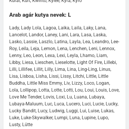
Kurai, Kurt, Kwinto, Kylee, Kyra, Kyro
Arab agár kutya nevek: L
Lady, Lady Lola, Lagoa, Laika, Laila, Laky, Lana,
Lancelot, Landor, Laney, Lani, Lara, Lasa, Laska,
Lasko, Lassie, Laszlo, Latina, Layla, Lea, Leandro, Lee-
Roy, Leila, Leja, Lemon, Lena, Lenchen, Leni, Lennox,
Lenny, Leo, Leon, Lexa, Lexi, Leyla, Lhamo, Liam,
Libby, Liesa, Lieschen, Lieselotte, Light Of Fire, Lillebi,
Lilli, Lillifee, Lillit, Lilly, Lima, Lina, Ling-Ling, Linus,
Lisa, Lisboa, Lisha, Lissi, Lissy, Litchi, Little, Little
Buddha, Little Miss Emmy, Liv, Lizzy, Loco, Logan,
Lola, Lollipop, Lotta, Lotte, Lotti, Lou, Loui, Louis, Love,
Love Me Tender, Lovis, Loxi, Lu, Luana, Lubaya,
Lubaya-Maluum, Luc, Luca, Lucero, Luci, Lucie, Lucky,
Lucky Bandit, Lucy, Ludwig, Luggi, Lui, Luise, Lukas,
Luke, Luke-Skywalker, Lumpi, Luna, Lupine, Lupo,
Lusty, Lütte