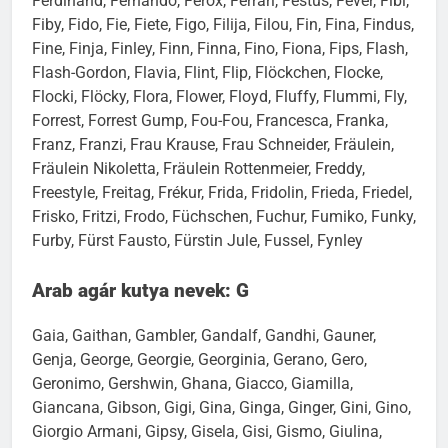
Ferdinand, Fernando, Ferox, Ferrari, Festus, Fever, Fibi,
Fiby, Fido, Fie, Fiete, Figo, Filija, Filou, Fin, Fina, Findus,
Fine, Finja, Finley, Finn, Finna, Fino, Fiona, Fips, Flash,
Flash-Gordon, Flavia, Flint, Flip, Flöckchen, Flocke,
Flocki, Flöcky, Flora, Flower, Floyd, Fluffy, Flummi, Fly,
Forrest, Forrest Gump, Fou-Fou, Francesca, Franka,
Franz, Franzi, Frau Krause, Frau Schneider, Fräulein,
Fräulein Nikoletta, Fräulein Rottenmeier, Freddy,
Freestyle, Freitag, Frékur, Frida, Fridolin, Frieda, Friedel,
Frisko, Fritzi, Frodo, Füchschen, Fuchur, Fumiko, Funky,
Furby, Fürst Fausto, Fürstin Jule, Fussel, Fynley
Arab agár kutya nevek: G
Gaia, Gaithan, Gambler, Gandalf, Gandhi, Gauner,
Genja, George, Georgie, Georginia, Gerano, Gero,
Geronimo, Gershwin, Ghana, Giacco, Giamilla,
Giancana, Gibson, Gigi, Gina, Ginga, Ginger, Gini, Gino,
Giorgio Armani, Gipsy, Gisela, Gisi, Gismo, Giulina,