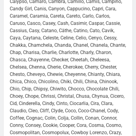
Calypso, Camaro, Cambra, Camillo, Camis, Campino,
Candy Girl, Canis, Canyon, Cappucino, Capri, Cara,
Caramel, Caramia, Careta, Careto, Carlo, Carlos,
Caruso, Casco, Casey, Cash, Casimir, Caspar, Cassie,
Cassius, Casy, Catano, Cäthe, Catino, Cato, Cavik,
Caya, Caytana, Celeste, Celine, Celio, Cenyo, Cessy,
Chakka, Chamchela, Chanda, Chanel, Chanela, Chante,
Chap, Charisa, Charlie, Charlotte, Charly, Charon,
Chasca, Chayenne, Checker, Cheetah, Cheleesa,
Chelsea, Chenna, Cherie, Cherokee, Cherry, Chester,
Chesto, Cheveyo, Chewie, Cheyenne, Chianty, Chiara,
Chica, Chico, Chicolino, Chiki, Chili, China, Chinook,
Chio, Chip, Chipsy, Chiwito, Chocco, Chocolate Chili,
Choey, Chope, Chrissi, Christal, Chusa, Chynua, Cicero,
Cid, Cinderella, Cindy, Cinto, Ciocarlia, Cira, Clara,
Claudio, Cleo, Cliff, Clyde, Coco, Coco-Chanel, Cody,
Coffee, Cognac, Colin, Colja, Collin, Conan, Connor,
Conny, Consey, Cookie, Cooper, Cora, Cosma, Cosmo,
Cosmopolitan, Cosmopolux, Cowboy Lorenzo, Crazy,