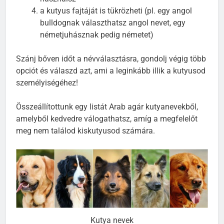
a kutyus fajtáját is tükrözheti (pl. egy angol
bulldognak választhatsz angol nevet, egy
németjuhásznak pedig németet)
Szánj bőven időt a névválasztásra, gondolj végig több
opciót és válaszd azt, ami a leginkább illik a kutyusod
személyiségéhez!
Összeállítottunk egy listát Arab agár kutyanevekből,
amelyből kedvedre válogathatsz, amíg a megfelelőt
meg nem találod kiskutyusod számára.
Kutya nevek