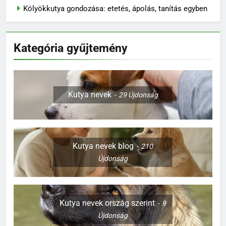
Kölyökkutya gondozása: etetés, ápolás, tanítás egyben
Kategória gyűjtemény
Kutya nevek
29
Újdonság
Kutya nevek blog
210
Újdonság
Kutya nevek ország szerint
9
Újdonság