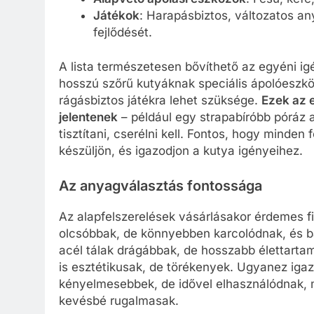
Játékok
: Harapásbiztos, változatos any
fejlődését.
A lista természetesen bővíthető az egyéni igé
hosszú szőrű kutyáknak speciális ápolóeszkö
rágásbiztos játékra lehet szüksége.
Ezek az 
jelentenek
– például egy strapabíróbb póráz a
tisztítani, cserélni kell. Fontos, hogy minde
készüljön, és igazodjon a kutya igényeihez.
Az anyagválasztás fontossága
Az alapfelszerelések vásárlásakor érdemes f
olcsóbbak, de könnyebben karcolódnak, és 
acél tálak drágábbak, de hosszabb élettartam
is esztétikusak, de törékenyek. Ugyanez igaz 
kényelmesebbek, de idővel elhasználódnak,
kevésbé rugalmasak.