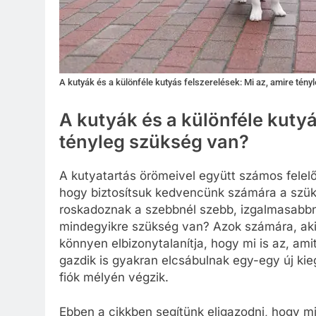
A kutyák és a különféle kutyás felszerelések: Mi az, amire tén
A kutyák és a különféle kutyá
tényleg szükség van?
A kutyatartás örömeivel együtt számos felelő
hogy biztosítsuk kedvencünk számára a szüksé
roskadoznak a szebbnél szebb, izgalmasabbn
mindegyikre szükség van? Azok számára, aki
könnyen elbizonytalanítja, hogy mi is az, am
gazdik is gyakran elcsábulnak egy-egy új kieg
fiók mélyén végzik.
Ebben a cikkben segítünk eligazodni, hogy mi