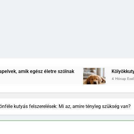
sz életre szólnak
Kölyökkutya lefárasztása: me
4 Hónap Ezelőtt
önféle kutyás felszerelések: Mi az, amire tényleg szükség van?