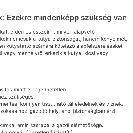
ek: Ezekre mindenképp szükség van
kat, érdemes összeírni, milyen alapvető
lékek nemcsak a kutya biztonságát, hanem kényelmét,
nden kutyatartó számára kötelező alapfelszereléseket
ől vagy menhelyről érkezik a kutya, kicsi vagy
osítás miatt elengedhetetlen.
shez szükséges.
mentes, könnyen tisztítható tál eledelnek és víznek.
szokásaihoz igazodó hely, ahol biztonságban érzi
t címke, amin szerepel a gazdi elérhetősége.
, karomvágó, esetleg fültisztító.