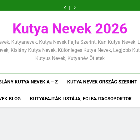
Kölyökkutya
Kölyökkutya
határok:
alapjai,
alapelvek,
mentálisan
határok:
alapjai,
alapelvek,
lefárasztása:
és
szeretettel,
amit
amik
és
szeretettel,
amit
amik
mentálisan
határok:
de
már
egész
fizikailag
de
már
egész
és
szeretettel,
következetesen
az
életre
következetesen
az
életre
fizikailag
de
Kutya Nevek 2026
első
szólnak
első
szólnak
következetesen
héten
héten
kezdj
kezdj
el
el
vek, Kutyanevek, Kutya Nevek Fajta Szerint, Kan Kutya Nevek,
vek, Kislány Kutya Nevek, Különleges Kutya Nevek, Legjobb Ku
Kutyus Nevek, Kutyanév Ötletek
SLÁNY KUTYA NEVEK A – Z
KUTYA NEVEK ORSZÁG SZERINT
VEK BLOG
KUTYAFAJTÁK LISTÁJA, FCI FAJTACSOPORTOK