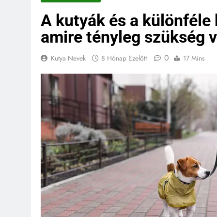
A kutyák és a különféle 
amire tényleg szükség 
0
Kutya Nevek
8 Hónap Ezelőtt
17 Mins
KUTYA NEVEK
KUTYA 
Spanyol kutya neve
4 Hónap Ezelőtt