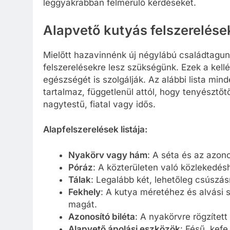
leggyakrabban felmerülő kérdéseket.
Alapvető kutyás felszerelés
Mielőtt hazavinnénk új négylábú családtagun
felszerelésekre lesz szükségünk. Ezek a kel
egészségét is szolgálják. Az alábbi lista mi
tartalmaz, függetlenül attól, hogy tenyésztőt
nagytestű, fiatal vagy idős.
Alapfelszerelések listája:
Nyakörv vagy hám
: A séta és az azon
Póráz
: A közterületen való közlekedé
Tálak
: Legalább két, lehetőleg csúszás
Fekhely
: A kutya méretéhez és alvási 
magát.
Azonosító biléta
: A nyakörvre rögzítet
Alapvető ápolási eszközök
: Fésű, kefe