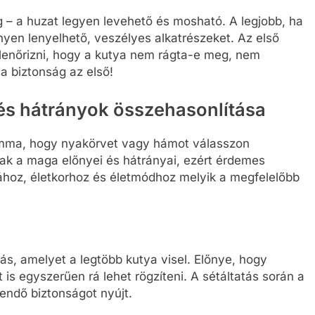
g – a huzat legyen levehető és mosható. A legjobb, ha
yen lenyelhető, veszélyes alkatrészeket. Az első
enőrizni, hogy a kutya nem rágta-e meg, nem
a biztonság az első!
és hátrányok összehasonlítása
emma, hogy nyakörvet vagy hámot válasszon
ak a maga előnyei és hátrányai, ezért érdemes
tához, életkorhoz és életmódhoz melyik a megfelelőbb
ás, amelyet a legtöbb kutya visel. Előnye, hogy
 is egyszerűen rá lehet rögzíteni. A sétáltatás során a
gendő biztonságot nyújt.