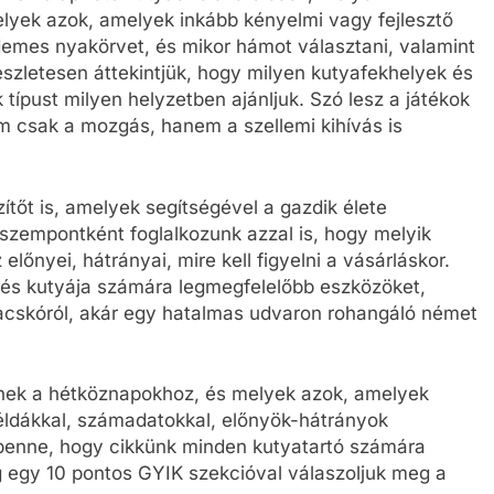
lyek azok, amelyek inkább kényelmi vagy fejlesztő
demes nyakörvet, és mikor hámot választani, valamint
Részletesen áttekintjük, hogy milyen kutyafekhelyek és
 típust milyen helyzetben ajánljuk. Szó lesz a játékok
em csak a mozgás, hanem a szellemi kihívás is
tőt is, amelyek segítségével a gazdik élete
szempontként foglalkozunk azzal is, hogy melyik
előnyei, hátrányai, mire kell figyelni a vásárláskor.
 és kutyája számára legmegfelelőbb eszközöket,
tacskóról, akár egy hatalmas udvaron rohangáló német
enek a hétköznapokhoz, és melyek azok, amelyek
éldákkal, számadatokkal, előnyök-hátrányok
 benne, hogy cikkünk minden kutyatartó számára
g egy 10 pontos GYIK szekcióval válaszoljuk meg a