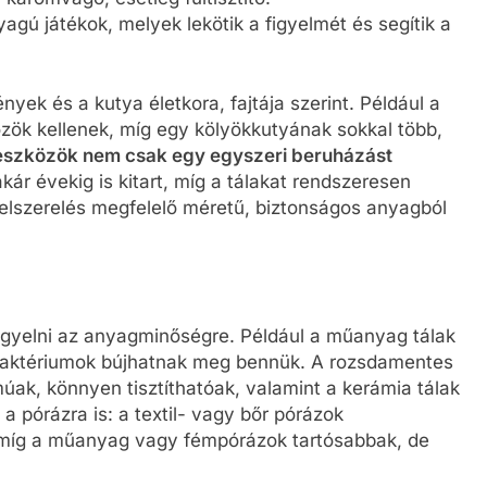
agú játékok, melyek lekötik a figyelmét és segítik a
nyek és a kutya életkora, fajtája szerint. Például a
zök kellenek, míg egy kölyökkutyának sokkal több,
eszközök nem csak egy egyszeri beruházást
kár évekig is kitart, míg a tálakat rendszeresen
n felszerelés megfelelő méretű, biztonságos anyagból
igyelni az anyagminőségre. Például a műanyag tálak
baktériumok bújhatnak meg bennük. A rozsdamentes
úak, könnyen tisztíthatóak, valamint a kerámia tálak
a pórázra is: a textil- vagy bőr pórázok
 míg a műanyag vagy fémpórázok tartósabbak, de