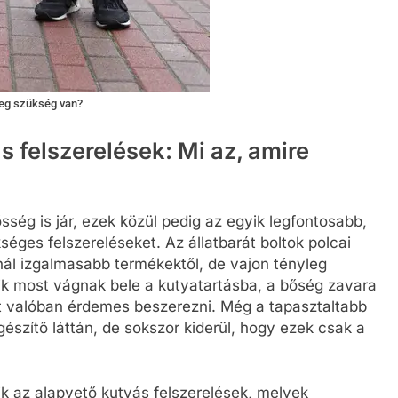
4 Hónap Ezelőtt
yleg szükség van?
s felszerelések: Mi az, amire
sség is jár, ezek közül pedig az egyik legfontosabb,
ges felszereléseket. Az állatbarát boltok polcai
ál izgalmasabb termékektől, de vajon tényleg
k most vágnak bele a kutyatartásba, a bőség zavara
it valóban érdemes beszerezni. Még a tapasztaltabb
észítő láttán, de sokszor kiderül, hogy ezek csak a
k az alapvető kutyás felszerelések, melyek