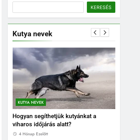
KERESÉS
Kutya nevek
KUTYA NEVEK
KUTYA NE
Hogyan segíthetjük kutyánkat a
Orosz ku
viharos időjárás alatt?
4 Hónap E
4 Hónap Ezelőtt