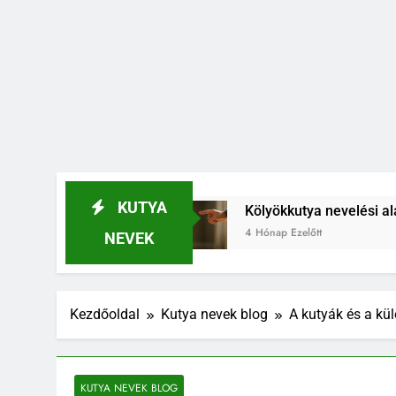
KUTYA
j el
Kölyökkutya nevelési alapelvek, amik egé
4 Hónap Ezelőtt
NEVEK
Kezdőoldal
Kutya nevek blog
A kutyák és a kül
KUTYA NEVEK BLOG