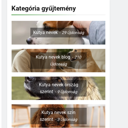
Kategória gyűjtemény
Kutya nevek
29
Újdonság
Kutya nevek blog
210
Újdonság
Kutya nevek ország
szerint
9
Újdonság
Kutya nevek szín
szerint
3
Újdonság