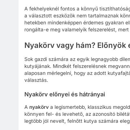
A fekhelyeknél fontos a könnyű tisztíthatósá
a választott eszközök nem tartalmaznak könn
hetekben mindenképpen érdemes gyakran ell
rongálta-e meg valamelyik felszerelést, mert 
Nyakörv vagy hám? Előnyök 
Sok gazdi számára az egyik legnagyobb dil
kutyájának. Mindkét felszerelésnek megvann
alaposan mérlegelni, hogy az adott kutyafaj
választás.
Nyakörv előnyei és hátrányai
A
nyakörv
a legismertebb, klasszikus megold
könnyen fel- és levehető, az azonosító bilétát
legtöbb jól nevelt, felnőtt kutya számára ele