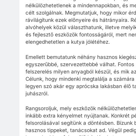
nélkülözhetetlenek a mindennapokban, és me
célt szolgálnak. Megmutatjuk, hogy mikor ér
rávilágítunk ezek előnyeire és hátrányaira. 
alvóhelyek közül választhatunk, illetve melyik
és fejlesztő eszközök fontosságáról, mert n
elengedhetetlen a kutya jólétéhez.
Emellett bemutatunk néhány hasznos kiegészí
egyszerűbbé, szervezettebbé válhat. Fontos 
felszerelés milyen anyagból készül, és mik az 
Célunk, hogy mindenki megtalálja a számára
legyen szó akár egy aprócska lakásban élő 
juhászról.
Rangsoroljuk, mely eszközök nélkülözhetetl
inkább extra kényelmet nyújtanak. Konkrét p
felsorolásával segítünk a döntésben. Bízunk
hasznos tippeket, tanácsokat ad. Végül pedi