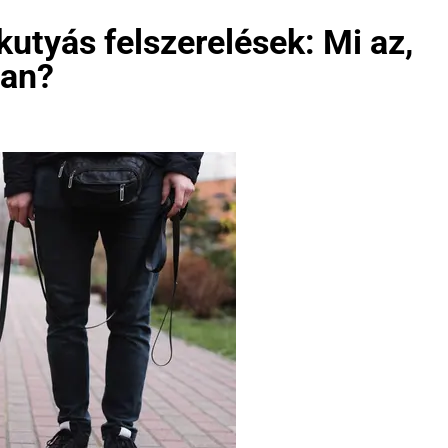
kutyás felszerelések: Mi az,
van?
NEVEK ORSZÁG SZERINT
KUTYA NEVEK
k
A kutyák és a szokások: Hogyan
építsünk fel egy napi rutint
kutyánknak?