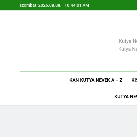
Ugrás
szombat, 2026.08.08.
10:44:02 AM
a
tartalomra
Kutya Ne
Kutya Ne
KAN KUTYA NEVEK A – Z
KI
KUTYA NE