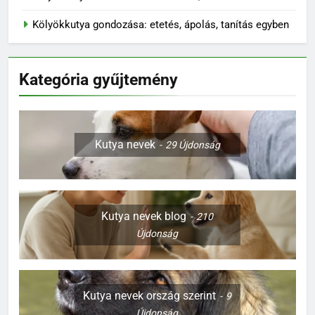
Kölyökkutya és határok: szeretettel, de következetesen
Kölyökkutya gondozása: etetés, ápolás, tanítás egyben
Kategória gyűjtemény
Kutya nevek
29
Újdonság
Kutya nevek blog
210
Újdonság
Kutya nevek ország szerint
9