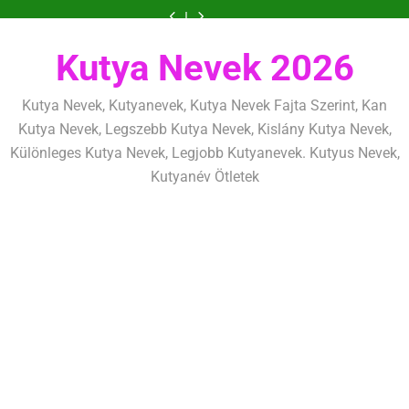
Ugrás
szeretettel,
amit
amik
és
szeretettel,
amit
amik
mentálisan
határok:
de
már
egész
fizikailag
de
már
egész
és
szeretettel,
a
következetesen
az
életre
következetesen
az
életre
fizikailag
de
tartalomra
első
szólnak
első
szólnak
következetesen
héten
héten
Kutya Nevek 2026
kezdj
kezdj
el
el
Kutya Nevek, Kutyanevek, Kutya Nevek Fajta Szerint, Kan
Kutya Nevek, Legszebb Kutya Nevek, Kislány Kutya Nevek,
Különleges Kutya Nevek, Legjobb Kutyanevek. Kutyus Nevek,
Kutyanév Ötletek