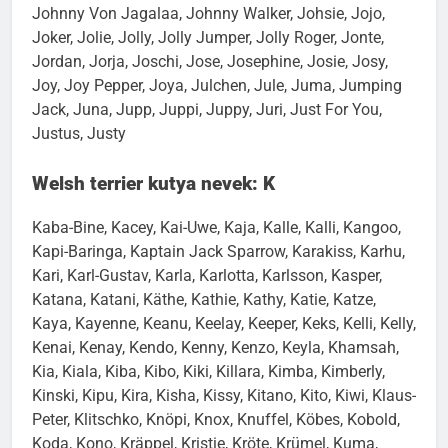
Jinda, Jipsy, Joe, Joesy, Joey, John-Boy, Johnny,
Johnny Von Jagalaa, Johnny Walker, Johsie, Jojo,
Joker, Jolie, Jolly, Jolly Jumper, Jolly Roger, Jonte,
Jordan, Jorja, Joschi, Jose, Josephine, Josie, Josy,
Joy, Joy Pepper, Joya, Julchen, Jule, Juma, Jumping
Jack, Juna, Jupp, Juppi, Juppy, Juri, Just For You,
Justus, Justy
Welsh terrier kutya nevek: K
Kaba-Bine, Kacey, Kai-Uwe, Kaja, Kalle, Kalli, Kangoo,
Kapi-Baringa, Kaptain Jack Sparrow, Karakiss, Karhu,
Kari, Karl-Gustav, Karla, Karlotta, Karlsson, Kasper,
Katana, Katani, Käthe, Kathie, Kathy, Katie, Katze,
Kaya, Kayenne, Keanu, Keelay, Keeper, Keks, Kelli, Kelly,
Kenai, Kenay, Kendo, Kenny, Kenzo, Keyla, Khamsah,
Kia, Kiala, Kiba, Kibo, Kiki, Killara, Kimba, Kimberly,
Kinski, Kipu, Kira, Kisha, Kissy, Kitano, Kito, Kiwi, Klaus-
Peter, Klitschko, Knöpi, Knox, Knuffel, Köbes, Kobold,