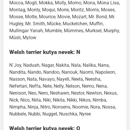
Undercover, Mister Ed, Mister Norton, Mitch, Mo,
Mocca, Mogli, Mokka, Molly, Momo, Mona, Mona Lisa,
Montag, Monty, Moqui, Morie, Moritz, Morris, Moses,
Mosse, Motte, Mourice, Movie, Mozart, Mr. Bond, Mr.
Hugley, Mr. Smith, Mücke, Muckelchen, Muffin,
Mullingar Yanah, Mumble, Mümmes, Murksel, Murphy,
Müsli, Mylow
Welsh terrier kutya nevek: N
N`Joy, Naduah, Nagar, Nakita, Nala, Nalika, Nana,
Nandita, Nando, Nandoo, Nanouk, Naomi, Napoleon,
Nasson, Nata, Navayo, Nayeli, Neela, Neesha,
Nefertari, Neffa, Nele, Nelly, Nelson, Nemo, Nena,
Nenison, Neo, Nero, Neshawn, Nestor, Newton, Nexus,
Nick, Nico, Niila, Niki, Nikita, Nikki, Nikos, Nimba,
Nimpha, Ninja, Nitro, Nonsens, Noomie, Nora, Nossa,
Nubbele, Nubbi, Nugget, Nuschka, Nyree