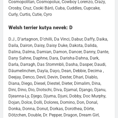
Conny, Consey, Cookie, Cooper, Cora, Cosma, Cosmo,
Cosmopolitan, Cosmopolux, Cowboy Lorenzo, Crazy,
Crosby, Cruz, Csoki Báró, Cuba, Cuddles, Cupcake,
Curly, Curtis, Cutie, Cyro
Welsh terrier kutya nevek: D
D.J., D’artagnon, D’chilli, Da Vinci, Dabur, Daffy, Daika,
Daila, Dairon, Daisy, Daisy Duke, Dakota, Dalida,
Dalina, Dalma, Damian, Damon, Dancer, Danny, Dante,
Dany Sahne, Daphne, Dara, Darisha-Dahna, Dark,
Darla, Darragh, Das Stommbli, Dasha, Dasper, Daudi,
Däumelinchen, Dayla, Dayo, Dean, Debbie, Decima ,
Deejay, Denco, Devil, Devin, Dexter, Dhari, Diablo,
Diana, Diego, Diesel, Diestel, Dieter, Dimalim, Dina,
Dini, Dino, Dio, Diotschi, Diva, Djamal, Django, Djanu,
Djeanna-Ly, Djego, Djuma, Djuni, Dobby, Doc Murphy,
Dojan, Dolce, Dolli, Dolores, Domino, Don, Donal,
Donka, Donna, Donut, Dorkas, Dorothea, Dörte,