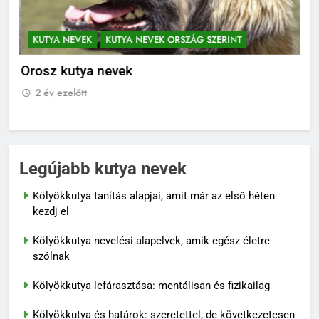
KUTYA NEVEK
KUTYA NEVEK ORSZÁG SZERINT
K
Orosz kutya nevek
No
2 év ezelőtt
2
Legújabb kutya nevek
Kölyökkutya tanítás alapjai, amit már az első héten
kezdj el
Kölyökkutya nevelési alapelvek, amik egész életre
szólnak
Kölyökkutya lefárasztása: mentálisan és fizikailag