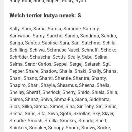
Ruby, Rudi, Runa, Rupert, Rusty, Ryan
Welsh terrier kutya nevek: S
Sally, Sam, Sama, Samia, Sammie, Sammy,
Samwood, Samy, Sancho, Sando, Sandrino, Sandro,
Sango, Santos, Saoirse, Sara, Sari, Satchmo, Schila,
Schilling, Schiwa, Schmuse-Nusel, Schnuffi, Schoko,
Schröder, Schuscha, Scotty, Scully, Sebu, Selina,
Selma, Senor Carlos, Seppel, Sergej, Setareh, Sgt.
Pepper, Sha’re, Shadow, Shaila, Shaki, Shally, Shana,
Shani, Shano, Shanti, Shantie, Shantra, Shanty,
Shapiro, Shari, Shayla, Sheamus, Sheena, Shella,
Shelley, Sheriff, Sherlock, Sherry, Shido, Shiela, Shila,
Shima, Shiraz, Shiva, Shma-Fu, Siana, Siddharta,
Silas, Silka, Simba, Simon, Sina, Sir Toby, Siri, Sirius,
Sirsha, Sirus, Sita, Siwa, Sjofn, Skrollan, Sky, Skyer,
Smartie, Smash, Smilla, Smokey, Smudo, Snert,