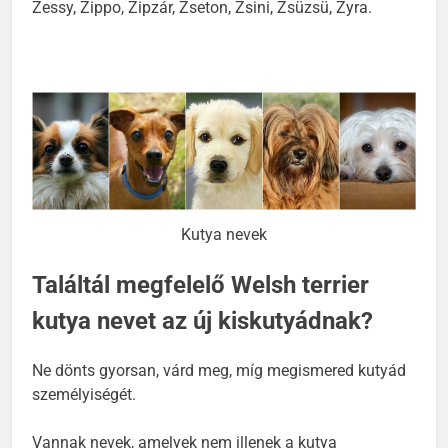
tesco, Wall-e, Xaemos, X-trem, Xolo, Xoxo, Zenko,
Zessy, Zippo, Zipzár, Zseton, Zsini, Zsüzsü, Zyra.
Kutya nevek
Találtál megfelelő Welsh terrier
kutya nevet az új kiskutyádnak?
Ne dönts gyorsan, várd meg, míg megismered kutyád
személyiségét.