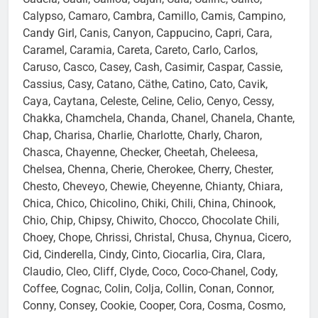
Cadela, Cadir, Caillou, Cajun, Cala, Caline, Calito,
Calypso, Camaro, Cambra, Camillo, Camis, Campino,
Candy Girl, Canis, Canyon, Cappucino, Capri, Cara,
Caramel, Caramia, Careta, Careto, Carlo, Carlos,
Caruso, Casco, Casey, Cash, Casimir, Caspar, Cassie,
Cassius, Casy, Catano, Cäthe, Catino, Cato, Cavik,
Caya, Caytana, Celeste, Celine, Celio, Cenyo, Cessy,
Chakka, Chamchela, Chanda, Chanel, Chanela, Chante,
Chap, Charisa, Charlie, Charlotte, Charly, Charon,
Chasca, Chayenne, Checker, Cheetah, Cheleesa,
Chelsea, Chenna, Cherie, Cherokee, Cherry, Chester,
Chesto, Cheveyo, Chewie, Cheyenne, Chianty, Chiara,
Chica, Chico, Chicolino, Chiki, Chili, China, Chinook,
Chio, Chip, Chipsy, Chiwito, Chocco, Chocolate Chili,
Choey, Chope, Chrissi, Christal, Chusa, Chynua, Cicero,
Cid, Cinderella, Cindy, Cinto, Ciocarlia, Cira, Clara,
Claudio, Cleo, Cliff, Clyde, Coco, Coco-Chanel, Cody,
Coffee, Cognac, Colin, Colja, Collin, Conan, Connor,