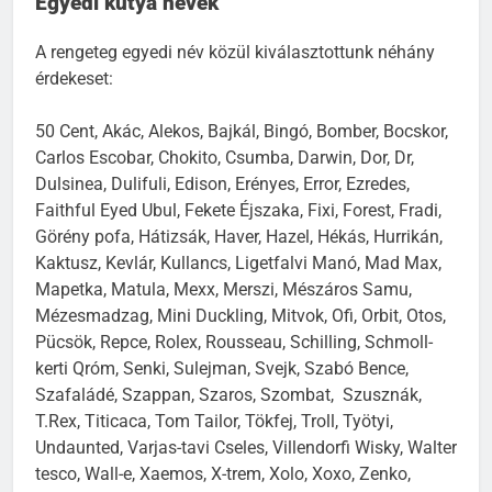
Egyedi kutya nevek
A rengeteg egyedi név közül kiválasztottunk néhány
érdekeset:
50 Cent, Akác, Alekos, Bajkál, Bingó, Bomber, Bocskor,
Carlos Escobar, Chokito, Csumba, Darwin, Dor, Dr,
Dulsinea, Dulifuli, Edison, Erényes, Error, Ezredes,
Faithful Eyed Ubul, Fekete Éjszaka, Fixi, Forest, Fradi,
Görény pofa, Hátizsák, Haver, Hazel, Hékás, Hurrikán,
Kaktusz, Kevlár, Kullancs, Ligetfalvi Manó, Mad Max,
Mapetka, Matula, Mexx, Merszi, Mészáros Samu,
Mézesmadzag, Mini Duckling, Mitvok, Ofi, Orbit, Otos,
Pücsök, Repce, Rolex, Rousseau, Schilling, Schmoll-
kerti Qróm, Senki, Sulejman, Svejk, Szabó Bence,
Szafaládé, Szappan, Szaros, Szombat, Szusznák,
T.Rex, Titicaca, Tom Tailor, Tökfej, Troll, Työtyi,
Undaunted, Varjas-tavi Cseles, Villendorfi Wisky, Walter