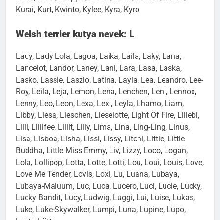
Koda, Kono, Kräppel, Kristie, Kröte, Krümel, Kuma,
Kurai, Kurt, Kwinto, Kylee, Kyra, Kyro
Welsh terrier kutya nevek: L
Lady, Lady Lola, Lagoa, Laika, Laila, Laky, Lana,
Lancelot, Landor, Laney, Lani, Lara, Lasa, Laska,
Lasko, Lassie, Laszlo, Latina, Layla, Lea, Leandro, Lee-
Roy, Leila, Leja, Lemon, Lena, Lenchen, Leni, Lennox,
Lenny, Leo, Leon, Lexa, Lexi, Leyla, Lhamo, Liam,
Libby, Liesa, Lieschen, Lieselotte, Light Of Fire, Lillebi,
Lilli, Lillifee, Lillit, Lilly, Lima, Lina, Ling-Ling, Linus,
Lisa, Lisboa, Lisha, Lissi, Lissy, Litchi, Little, Little
Buddha, Little Miss Emmy, Liv, Lizzy, Loco, Logan,
Lola, Lollipop, Lotta, Lotte, Lotti, Lou, Loui, Louis, Love,
Love Me Tender, Lovis, Loxi, Lu, Luana, Lubaya,
Lubaya-Maluum, Luc, Luca, Lucero, Luci, Lucie, Lucky,
Lucky Bandit, Lucy, Ludwig, Luggi, Lui, Luise, Lukas,
Luke, Luke-Skywalker, Lumpi, Luna, Lupine, Lupo,