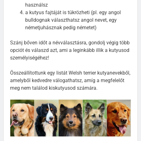
ne hasonlítson vezényszavakra, amelyeket
használsz
a kutyus fajtáját is tükrözheti (pl. egy angol
bulldognak választhatsz angol nevet, egy
németjuhásznak pedig németet)
Szánj bőven időt a névválasztásra, gondolj végig több
opciót és válaszd azt, ami a leginkább illik a kutyusod
személyiségéhez!
Összeállítottunk egy listát Welsh terrier kutyanevekből,
amelyből kedvedre válogathatsz, amíg a megfelelőt
meg nem találod kiskutyusod számára.