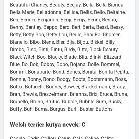
Bauschan, Baxter, Bazou, Bea, Beachy, Beany,
Beautiful Chancy, Beauty, Beejay, Bella, Bella Bionda,
Bella Marie, Belladonna, Bellice, Bellis, Bello, Beltaine,
Ben, Bender, Benjamin, Benji, Benjy, Benni, Benno,
Benny, Bentley, Beppo, Bero, Bert, Berta, Bessi, Bessy,
Betty, Betty-Boo, Betty-Lou, Beule, Bhai-Ra, Bhoreen,
Bianello, Bibo, Biene, Bier, Bija, Bijou, Bikkel, Billy,
Bimbo, Bino, Binti, Bintu, Birdy, Bitte, Black Beauty,
Black Witch Boo, Blacky, Blade, Blia, Blinki, Blizzard,
Blue, Bo, Bob, Bobby, Bobo, Bojana, Bolle, Bommel,
Bömmi, Bonaparte, Bond, Bones, Bonita, Bonita-Pepita,
Bonnie, Bonny, Bono, Boogy, Boots, Bootsmann, Boss,
Botox, Botticelli, Bounty, Bowser, Brackelmann, Brady,
Bran, Brewis, Brezzelmann, Brianna, Brix, Bruce, Bruna,
Brunello, Bruno, Brutus, Bubble, Bubble Gum, Bucky,
Buffy, Buh, Buma, Burgus, Burli, Buster, Buttons
Welsh terrier kutya nevek: C