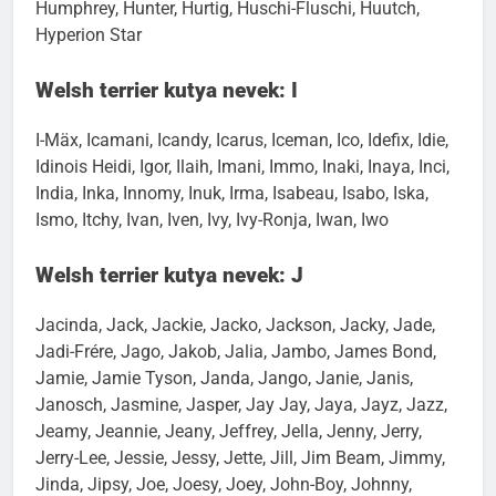
Hook, Hope, Horace, Hudson, Hugo, Hummel,
Humphrey, Hunter, Hurtig, Huschi-Fluschi, Huutch,
Hyperion Star
Welsh terrier kutya nevek: I
I-Mäx, Icamani, Icandy, Icarus, Iceman, Ico, Idefix, Idie,
Idinois Heidi, Igor, Ilaih, Imani, Immo, Inaki, Inaya, Inci,
India, Inka, Innomy, Inuk, Irma, Isabeau, Isabo, Iska,
Ismo, Itchy, Ivan, Iven, Ivy, Ivy-Ronja, Iwan, Iwo
Welsh terrier kutya nevek: J
Jacinda, Jack, Jackie, Jacko, Jackson, Jacky, Jade,
Jadi-Frére, Jago, Jakob, Jalia, Jambo, James Bond,
Jamie, Jamie Tyson, Janda, Jango, Janie, Janis,
Janosch, Jasmine, Jasper, Jay Jay, Jaya, Jayz, Jazz,
Jeamy, Jeannie, Jeany, Jeffrey, Jella, Jenny, Jerry,
Jerry-Lee, Jessie, Jessy, Jette, Jill, Jim Beam, Jimmy,