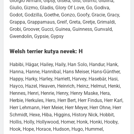
Giorgio Armani, Gipsy, Gisela, Gisi, Gismo, Giulina,
Giulio, Gizmo, Gladis, Glory Of Love, Go, Godiva,
Godot, Godzilla, Goethe, Gonzo, Goofy, Gracie, Gracy,
Grappa, Grappamaus, Greif, Greta, Gretje, Grimaldi,
Grobi, Groover, Gucci, Guinea, Guinness, Gunvald,
Gwendolin, Gypsie, Gypsy
Welsh terrier kutya nevek: H
Habibi, Hägar, Hailey, Haily, Han Solo, Handur, Hank,
Hanna, Hanne, Hannibal, Hans Meiser, Hans-Günther,
Happy, Harky, Harley, Harriett, Harvey, Hasebär, Hasi,
Hayco, Hazel, Heaven, Heinrich, Heinz, Helmut, Henki,
Hennes, Henri, Henrie, Henry, Henry Maske, Hera,
Herbie, Herkules, Hero, Herr Bert, Herr Findus, Herr Karl,
Herr Lehmann, Herr Meier, Herr Meyer, Herr Ohne, Herr
Schmidt, Hexe, Hiba, Higgins, History Nick, Hobbit,
Hollis, Holly, Hollywood, Homer, Honk, Honki, Hooby,