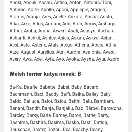
Angie, Anjes, Anka, Annabell, Annafee, Anne, Anny,
Anoki, Anouk, Anshu, Antica, Anton, Antonia/Toni,
Antonio, Aoife, Apollo, Aponi, Applepie, Aragon,
Aramis, Aranja, Ares, Arielle, Arikara, Arisha, Aristo,
Arka, Arko, Arlos, Armani, Arni, Aron, Arrow, Arshaqq,
Arthur, Aruba, Aruna, Arwen, Asali, Asasyri, Ascharu,
Ashanti, Ashkii, Ashley, Asies, Askan, Askya, Aslan,
Assi, Asta, Asterix, Ataly, Atego, Athena, Atreju, Attila,
Atze, August, Aurelius, Auri, Aurora, Avalonia, Avast,
Avery, Awa, Axel, Ayla, Ayo, Ayoka, Aysha, Ayur, Azoro
Welsh terrier kutya nevek: B
Ba-Ka, Baafje, Babette, Babsi, Baby, Bacardi,
Bachmann, Baci, Baddy, Baffi, Baika, Bailey, Baily,
Baldo, Balluca, Balot, Balou, Balthi, Balu, Bambam,
Banani, Bandit, Banja, Banjaku, Bao, Bärbel, Barcelona,
Barcley, Barky, Bärle, Barney, Baron, Barrie, Barry,
Bashima, Bashira, Basima, Basko, Basti, Batida,