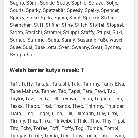
Snickers, Snooker, Snoopy, Snorre, Snowy, Socke,
Sogno, Sómi, Sookie, Sooty, Sophie, Soraya, Sotje,
Souris, Sparky, Spatzebär, Speedy, Speiky, Spencer,
Spidey, Spike, Spiky, Spina, Spirit, Spooky, Stella,
Sternchen, Stiff, Stiffler, Stine, Stitch, Stoffel, Stöpsel,
Storm, Strolchi, Stromer, Struppi, Stuffy, Stupsi, Suki,
Sumac, Summer, Suna, Sunny, Susanne Fußelwusel,
Suse, Susi, Susi-Lotta, Sven, Swanny, Swat, Sydney,
Sympathie
Welsh terrier kutya nevek: T
Taff, Taffy, Takaja, Takashi, Tala, Tammy, Tamy-Elsa,
Tane Mahuta, Tanner, Tao, Tapsi, Tara, Tawi, Taxi,
Taylor, Taz, Teddy, Tell, Tenaya, Tenno, Tequila, Terri,
Tessa, Thabo, Thai, Thanos, Theo, Thimmy, Thunder,
Tiara, Tibo, Tigger, Tilda, Tilli, Tillmann, Tilly, Timi,
Timmy, Tina, Tinka, Tinkerbell, Tinki, Tino, Tiny, Tipsi,
Tito, Toby, Toffee, Toffi, Toffy, Togi, Tomba, Tombl,