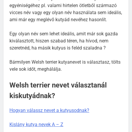
Vannak nevek, amelyek nem illenek a kutya
egyéniségéhez pl. valami hirtelen ötletből származó
vicces név vagy egy olyan név használata sem ideális,
ami már egy meglévő kutyád nevéhez hasonlít.
Egy olyan név sem lehet ideális, amit már sok gazda
kiválasztott, hiszen szabad téren, ha hívod, nem
szeretnéd, ha másik kutyus is feléd szaladna ?
Bármilyen Welsh terrier kutyanevet is választasz, tölts
vele sok időt, meghálálja.
Welsh terrier nevet választanál
kiskutyádnak?
Hogyan válassz nevet a kutyusodnak?
Kislány kutya nevek A – Z