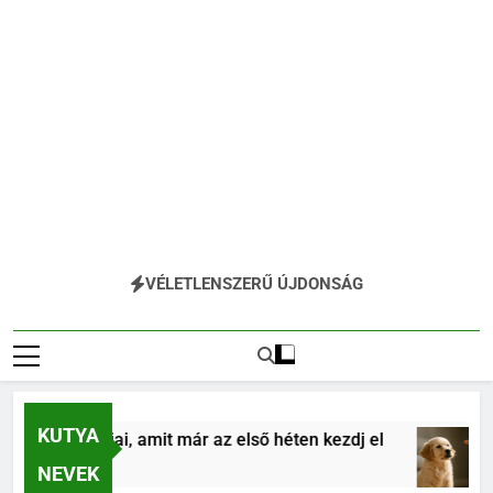
VÉLETLENSZERŰ ÚJDONSÁG
KUTYA
ás alapjai, amit már az első héten kezdj el
Köl
4 Hó