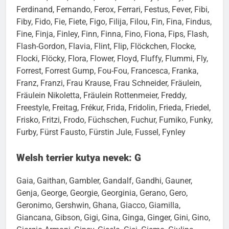
Felicitas, Feliz, Fellow, Femi, Feni, Fenja, Fenzy,
Ferdinand, Fernando, Ferox, Ferrari, Festus, Fever, Fibi,
Fiby, Fido, Fie, Fiete, Figo, Filija, Filou, Fin, Fina, Findus,
Fine, Finja, Finley, Finn, Finna, Fino, Fiona, Fips, Flash,
Flash-Gordon, Flavia, Flint, Flip, Flöckchen, Flocke,
Flocki, Flöcky, Flora, Flower, Floyd, Fluffy, Flummi, Fly,
Forrest, Forrest Gump, Fou-Fou, Francesca, Franka,
Franz, Franzi, Frau Krause, Frau Schneider, Fräulein,
Fräulein Nikoletta, Fräulein Rottenmeier, Freddy,
Freestyle, Freitag, Frékur, Frida, Fridolin, Frieda, Friedel,
Frisko, Fritzi, Frodo, Füchschen, Fuchur, Fumiko, Funky,
Furby, Fürst Fausto, Fürstin Jule, Fussel, Fynley
Welsh terrier kutya nevek: G
Gaia, Gaithan, Gambler, Gandalf, Gandhi, Gauner,
Genja, George, Georgie, Georginia, Gerano, Gero,
Geronimo, Gershwin, Ghana, Giacco, Giamilla,
Giancana, Gibson, Gigi, Gina, Ginga, Ginger, Gini, Gino,