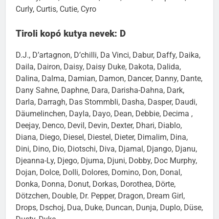
Crosby, Cruz, Csoki Báró, Cuba, Cuddles, Cupcake,
Curly, Curtis, Cutie, Cyro
Tiroli kopó kutya nevek: D
D.J., D’artagnon, D’chilli, Da Vinci, Dabur, Daffy, Daika,
Daila, Dairon, Daisy, Daisy Duke, Dakota, Dalida,
Dalina, Dalma, Damian, Damon, Dancer, Danny, Dante,
Dany Sahne, Daphne, Dara, Darisha-Dahna, Dark,
Darla, Darragh, Das Stommbli, Dasha, Dasper, Daudi,
Däumelinchen, Dayla, Dayo, Dean, Debbie, Decima ,
Deejay, Denco, Devil, Devin, Dexter, Dhari, Diablo,
Diana, Diego, Diesel, Diestel, Dieter, Dimalim, Dina,
Dini, Dino, Dio, Diotschi, Diva, Djamal, Django, Djanu,
Djeanna-Ly, Djego, Djuma, Djuni, Dobby, Doc Murphy,
Dojan, Dolce, Dolli, Dolores, Domino, Don, Donal,
Donka, Donna, Donut, Dorkas, Dorothea, Dörte,
Dötzchen, Double, Dr. Pepper, Dragon, Dream Girl,
Drops, Dschoj, Dua, Duke, Duncan, Dunja, Duplo, Düse,