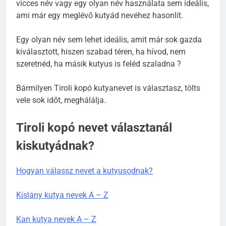
egyéniségéhez pl. valami hirtelen ötletből származó
vicces név vagy egy olyan név használata sem ideális,
ami már egy meglévő kutyád nevéhez hasonlít.
Egy olyan név sem lehet ideális, amit már sok gazda
kiválasztott, hiszen szabad téren, ha hívod, nem
szeretnéd, ha másik kutyus is feléd szaladna ?
Bármilyen Tiroli kopó kutyanevet is választasz, tölts
vele sok időt, meghálálja.
Tiroli kopó nevet választanál
kiskutyádnak?
Hogyan válassz nevet a kutyusodnak?
Kislány kutya nevek A – Z