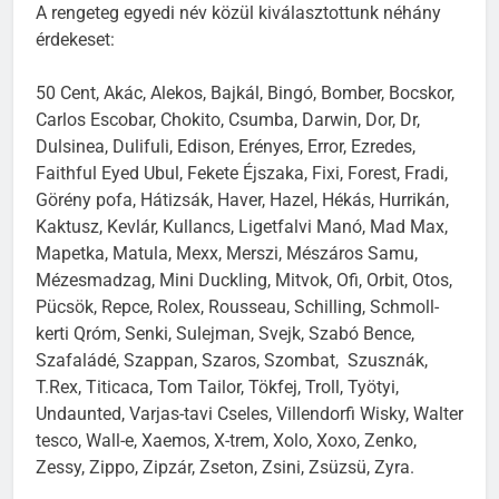
A rengeteg egyedi név közül kiválasztottunk néhány
érdekeset:
50 Cent, Akác, Alekos, Bajkál, Bingó, Bomber, Bocskor,
Carlos Escobar, Chokito, Csumba, Darwin, Dor, Dr,
Dulsinea, Dulifuli, Edison, Erényes, Error, Ezredes,
Faithful Eyed Ubul, Fekete Éjszaka, Fixi, Forest, Fradi,
Görény pofa, Hátizsák, Haver, Hazel, Hékás, Hurrikán,
Kaktusz, Kevlár, Kullancs, Ligetfalvi Manó, Mad Max,
Mapetka, Matula, Mexx, Merszi, Mészáros Samu,
Mézesmadzag, Mini Duckling, Mitvok, Ofi, Orbit, Otos,
Pücsök, Repce, Rolex, Rousseau, Schilling, Schmoll-
kerti Qróm, Senki, Sulejman, Svejk, Szabó Bence,
Szafaládé, Szappan, Szaros, Szombat, Szusznák,
T.Rex, Titicaca, Tom Tailor, Tökfej, Troll, Työtyi,
Undaunted, Varjas-tavi Cseles, Villendorfi Wisky, Walter
tesco, Wall-e, Xaemos, X-trem, Xolo, Xoxo, Zenko,
Zessy, Zippo, Zipzár, Zseton, Zsini, Zsüzsü, Zyra.