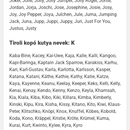
Joker, Jolie, Jolly, Jolly Jumper, Jolly Roger, Jonte,
Jordan, Jorja, Joschi, Jose, Josephine, Josie, Josy,
Joy, Joy Pepper, Joya, Julchen, Jule, Juma, Jumping
Jack, Juna, Jupp, Juppi, Juppy, Juri, Just For You,
Justus, Justy
Tiroli kopó kutya nevek: K
Kaba-Bine, Kacey, Kai-Uwe, Kaja, Kalle, Kalli, Kangoo,
Kapi-Baringa, Kaptain Jack Sparrow, Karakiss, Karhu,
Kari, Karl-Gustav, Karla, Karlotta, Karlsson, Kasper,
Katana, Katani, Käthe, Kathie, Kathy, Katie, Katze,
Kaya, Kayenne, Keanu, Keelay, Keeper, Keks, Kelli, Kelly,
Kenai, Kenay, Kendo, Kenny, Kenzo, Keyla, Khamsah,
Kia, Kiala, Kiba, Kibo, Kiki, Killara, Kimba, Kimberly,
Kinski, Kipu, Kira, Kisha, Kissy, Kitano, Kito, Kiwi, Klaus-
Peter, Klitschko, Knöpi, Knox, Knuffel, Köbes, Kobold,
Koda, Kono, Kräppel, Kristie, Kröte, Krümel, Kuma,