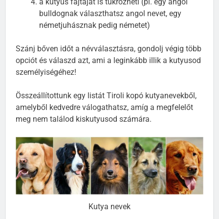
a kutyus fajtáját is tükrözheti (pl. egy angol
bulldognak választhatsz angol nevet, egy
németjuhásznak pedig németet)
Szánj bőven időt a névválasztásra, gondolj végig több
opciót és válaszd azt, ami a leginkább illik a kutyusod
személyiségéhez!
Összeállítottunk egy listát Tiroli kopó kutyanevekből,
amelyből kedvedre válogathatsz, amíg a megfelelőt
meg nem találod kiskutyusod számára.
Kutya nevek