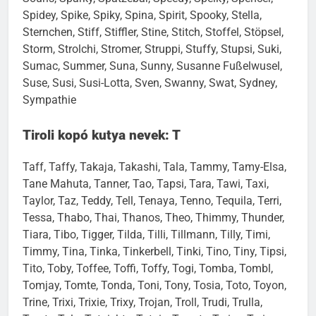
Souris, Sparky, Spatzebär, Speedy, Speiky, Spencer,
Spidey, Spike, Spiky, Spina, Spirit, Spooky, Stella,
Sternchen, Stiff, Stiffler, Stine, Stitch, Stoffel, Stöpsel,
Storm, Strolchi, Stromer, Struppi, Stuffy, Stupsi, Suki,
Sumac, Summer, Suna, Sunny, Susanne Fußelwusel,
Suse, Susi, Susi-Lotta, Sven, Swanny, Swat, Sydney,
Sympathie
Tiroli kopó kutya nevek: T
Taff, Taffy, Takaja, Takashi, Tala, Tammy, Tamy-Elsa,
Tane Mahuta, Tanner, Tao, Tapsi, Tara, Tawi, Taxi,
Taylor, Taz, Teddy, Tell, Tenaya, Tenno, Tequila, Terri,
Tessa, Thabo, Thai, Thanos, Theo, Thimmy, Thunder,
Tiara, Tibo, Tigger, Tilda, Tilli, Tillmann, Tilly, Timi,
Timmy, Tina, Tinka, Tinkerbell, Tinki, Tino, Tiny, Tipsi,
Tito, Toby, Toffee, Toffi, Toffy, Togi, Tomba, Tombl,
Tomjay, Tomte, Tonda, Toni, Tony, Tosia, Toto, Toyon,
Trine, Trixi, Trixie, Trixy, Trojan, Troll, Trudi, Trulla,