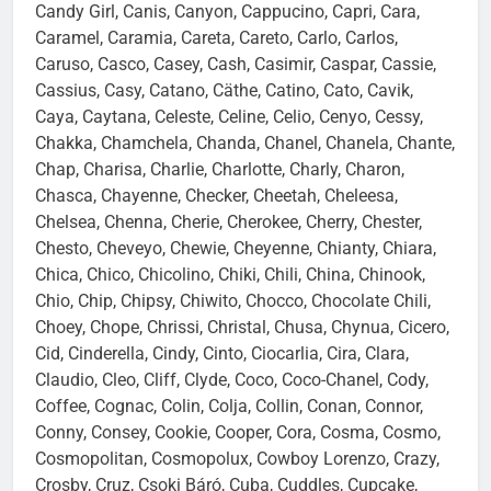
Calypso, Camaro, Cambra, Camillo, Camis, Campino,
Candy Girl, Canis, Canyon, Cappucino, Capri, Cara,
Caramel, Caramia, Careta, Careto, Carlo, Carlos,
Caruso, Casco, Casey, Cash, Casimir, Caspar, Cassie,
Cassius, Casy, Catano, Cäthe, Catino, Cato, Cavik,
Caya, Caytana, Celeste, Celine, Celio, Cenyo, Cessy,
Chakka, Chamchela, Chanda, Chanel, Chanela, Chante,
Chap, Charisa, Charlie, Charlotte, Charly, Charon,
Chasca, Chayenne, Checker, Cheetah, Cheleesa,
Chelsea, Chenna, Cherie, Cherokee, Cherry, Chester,
Chesto, Cheveyo, Chewie, Cheyenne, Chianty, Chiara,
Chica, Chico, Chicolino, Chiki, Chili, China, Chinook,
Chio, Chip, Chipsy, Chiwito, Chocco, Chocolate Chili,
Choey, Chope, Chrissi, Christal, Chusa, Chynua, Cicero,
Cid, Cinderella, Cindy, Cinto, Ciocarlia, Cira, Clara,
Claudio, Cleo, Cliff, Clyde, Coco, Coco-Chanel, Cody,
Coffee, Cognac, Colin, Colja, Collin, Conan, Connor,
Conny, Consey, Cookie, Cooper, Cora, Cosma, Cosmo,
Cosmopolitan, Cosmopolux, Cowboy Lorenzo, Crazy,