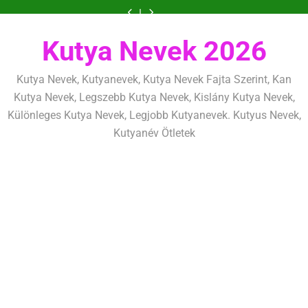
Ugrás
szeretettel,
amit
amik
és
szeretettel,
amit
amik
mentálisan
határok:
de
már
egész
fizikailag
de
már
egész
és
szeretettel,
a
következetesen
az
életre
következetesen
az
életre
fizikailag
de
tartalomra
első
szólnak
első
szólnak
következetesen
héten
héten
Kutya Nevek 2026
kezdj
kezdj
el
el
Kutya Nevek, Kutyanevek, Kutya Nevek Fajta Szerint, Kan
Kutya Nevek, Legszebb Kutya Nevek, Kislány Kutya Nevek,
Különleges Kutya Nevek, Legjobb Kutyanevek. Kutyus Nevek,
Kutyanév Ötletek