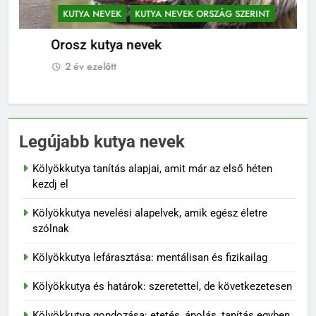
KUTYA NEVEK
KUTYA NEVEK ORSZÁG SZERINT
K
Orosz kutya nevek
No
2 év ezelőtt
2
Legújabb kutya nevek
Kölyökkutya tanítás alapjai, amit már az első héten
kezdj el
Kölyökkutya nevelési alapelvek, amik egész életre
szólnak
Kölyökkutya lefárasztása: mentálisan és fizikailag
Kölyökkutya és határok: szeretettel, de következetesen