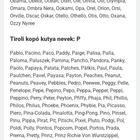
Obama, Obelix, Ocean, Odin, Ole, Olivia, Olli, Olympia,
Omara, Ombra Nera, Ookami, Opa, Orel, Orion, Orsi,
Orville, Oscar, Oskar, Otello, Othello, Otis, Otto, Oxana,
Ozzy Nyree
Tiroli kopó kutya nevek: P
Pablo, Pacino, Paco, Paddy, Paige, Palisa, Palla,
Paloma, Paluszek, Pamina, Pancho, Pandora, Panky,
Paolo, Papaya, Patata, Patches, Pätkis, Paul, Paula,
Paulchen, Pavel, Payasa, Payton, Peaches, Peanut,
Peanuts, Peavey, Pebbles, Pedro, Peewee, Peggy, Pelle,
Penelope, Pepe, Pepino, Pepo, Peppa, Pepper, Peppi,
Peppino, Perry, Peter, Peyton, Pfiffy, Phaja, Phil, Phillis,
Philos, Philus, Phoebe, Phoenix, Phybie, Pia, Picasso,
Piero, Pina-Colada, Pinalotta, Ping-Pong, Pino, Pinsel,
Pinu, Pippa, Pirat, Pit, Pitschi, Pixel, Pluto, Podgi, Pol,
Poldi, Polly, Pontos, Popcorn, Popel, Portos, Prada,