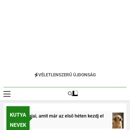
VÉLETLENSZERŰ ÚJDONSÁG
KUTYA
tás alapjai, amit már az első héten kezdj el
Kö
4 H