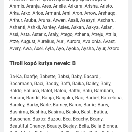
Antonio, Aoife, Apollo, Aponi, Applepie, Aragon,
Aramis, Aranja, Ares, Arielle, Arikara, Arisha, Aristo,
Arka, Arko, Arlos, Armani, Arni, Aron, Arrow, Arshaqq,
Arthur, Aruba, Aruna, Arwen, Asali, Asasyri, Ascharu,
Ashanti, Ashkii, Ashley, Asies, Askan, Askya, Aslan,
Assi, Asta, Asterix, Ataly, Atego, Athena, Atreju, Attila,
Atze, August, Aurelius, Auri, Aurora, Avalonia, Avast,
Avery, Awa, Axel, Ayla, Ayo, Ayoka, Aysha, Ayur, Azoro
Tiroli kopó kutya nevek: B
Ba-Ka, Baafje, Babette, Babsi, Baby, Bacardi,
Bachmann, Baci, Baddy, Baffi, Baika, Bailey, Baily,
Baldo, Balluca, Balot, Balou, Balthi, Balu, Bambam,
Banani, Bandit, Banja, Banjaku, Bao, Bärbel, Barcelona,
Barcley, Barky, Bärle, Barney, Baron, Barrie, Barry,
Bashima, Bashira, Basima, Basko, Basti, Batida,
Bauschan, Baxter, Bazou, Bea, Beachy, Beany,
Beautiful Chancy, Beauty, Beejay, Bella, Bella Bionda,