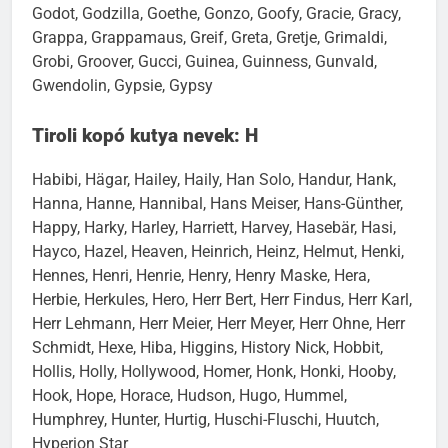
Giulio, Gizmo, Gladis, Glory Of Love, Go, Godiva,
Godot, Godzilla, Goethe, Gonzo, Goofy, Gracie, Gracy,
Grappa, Grappamaus, Greif, Greta, Gretje, Grimaldi,
Grobi, Groover, Gucci, Guinea, Guinness, Gunvald,
Gwendolin, Gypsie, Gypsy
Tiroli kopó kutya nevek: H
Habibi, Hägar, Hailey, Haily, Han Solo, Handur, Hank,
Hanna, Hanne, Hannibal, Hans Meiser, Hans-Günther,
Happy, Harky, Harley, Harriett, Harvey, Hasebär, Hasi,
Hayco, Hazel, Heaven, Heinrich, Heinz, Helmut, Henki,
Hennes, Henri, Henrie, Henry, Henry Maske, Hera,
Herbie, Herkules, Hero, Herr Bert, Herr Findus, Herr Karl,
Herr Lehmann, Herr Meier, Herr Meyer, Herr Ohne, Herr
Schmidt, Hexe, Hiba, Higgins, History Nick, Hobbit,
Hollis, Holly, Hollywood, Homer, Honk, Honki, Hooby,
Hook, Hope, Horace, Hudson, Hugo, Hummel,
Humphrey, Hunter, Hurtig, Huschi-Fluschi, Huutch,