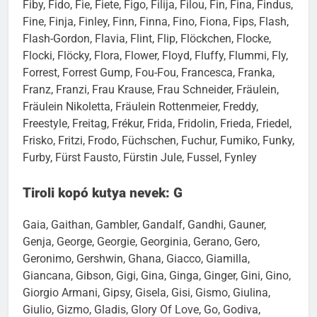
Ferdinand, Fernando, Ferox, Ferrari, Festus, Fever, Fibi,
Fiby, Fido, Fie, Fiete, Figo, Filija, Filou, Fin, Fina, Findus,
Fine, Finja, Finley, Finn, Finna, Fino, Fiona, Fips, Flash,
Flash-Gordon, Flavia, Flint, Flip, Flöckchen, Flocke,
Flocki, Flöcky, Flora, Flower, Floyd, Fluffy, Flummi, Fly,
Forrest, Forrest Gump, Fou-Fou, Francesca, Franka,
Franz, Franzi, Frau Krause, Frau Schneider, Fräulein,
Fräulein Nikoletta, Fräulein Rottenmeier, Freddy,
Freestyle, Freitag, Frékur, Frida, Fridolin, Frieda, Friedel,
Frisko, Fritzi, Frodo, Füchschen, Fuchur, Fumiko, Funky,
Furby, Fürst Fausto, Fürstin Jule, Fussel, Fynley
Tiroli kopó kutya nevek: G
Gaia, Gaithan, Gambler, Gandalf, Gandhi, Gauner,
Genja, George, Georgie, Georginia, Gerano, Gero,
Geronimo, Gershwin, Ghana, Giacco, Giamilla,
Giancana, Gibson, Gigi, Gina, Ginga, Ginger, Gini, Gino,
Giorgio Armani, Gipsy, Gisela, Gisi, Gismo, Giulina,