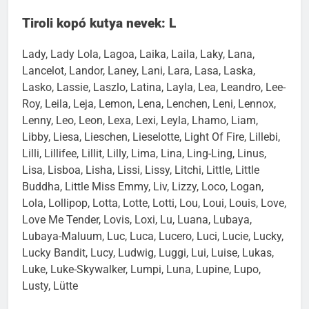
Kurai, Kurt, Kwinto, Kylee, Kyra, Kyro
Tiroli kopó kutya nevek: L
Lady, Lady Lola, Lagoa, Laika, Laila, Laky, Lana,
Lancelot, Landor, Laney, Lani, Lara, Lasa, Laska,
Lasko, Lassie, Laszlo, Latina, Layla, Lea, Leandro, Lee-
Roy, Leila, Leja, Lemon, Lena, Lenchen, Leni, Lennox,
Lenny, Leo, Leon, Lexa, Lexi, Leyla, Lhamo, Liam,
Libby, Liesa, Lieschen, Lieselotte, Light Of Fire, Lillebi,
Lilli, Lillifee, Lillit, Lilly, Lima, Lina, Ling-Ling, Linus,
Lisa, Lisboa, Lisha, Lissi, Lissy, Litchi, Little, Little
Buddha, Little Miss Emmy, Liv, Lizzy, Loco, Logan,
Lola, Lollipop, Lotta, Lotte, Lotti, Lou, Loui, Louis, Love,
Love Me Tender, Lovis, Loxi, Lu, Luana, Lubaya,
Lubaya-Maluum, Luc, Luca, Lucero, Luci, Lucie, Lucky,
Lucky Bandit, Lucy, Ludwig, Luggi, Lui, Luise, Lukas,
Luke, Luke-Skywalker, Lumpi, Luna, Lupine, Lupo,
Lusty, Lütte