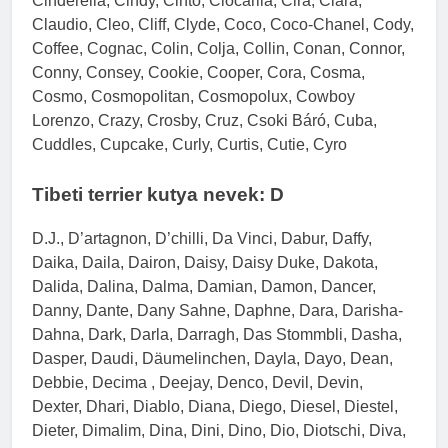
Cinderella, Cindy, Cinto, Ciocarlia, Cira, Clara,
Claudio, Cleo, Cliff, Clyde, Coco, Coco-Chanel, Cody,
Coffee, Cognac, Colin, Colja, Collin, Conan, Connor,
Conny, Consey, Cookie, Cooper, Cora, Cosma,
Cosmo, Cosmopolitan, Cosmopolux, Cowboy
Lorenzo, Crazy, Crosby, Cruz, Csoki Báró, Cuba,
Cuddles, Cupcake, Curly, Curtis, Cutie, Cyro
Tibeti terrier kutya nevek: D
D.J., D’artagnon, D’chilli, Da Vinci, Dabur, Daffy,
Daika, Daila, Dairon, Daisy, Daisy Duke, Dakota,
Dalida, Dalina, Dalma, Damian, Damon, Dancer,
Danny, Dante, Dany Sahne, Daphne, Dara, Darisha-
Dahna, Dark, Darla, Darragh, Das Stommbli, Dasha,
Dasper, Daudi, Däumelinchen, Dayla, Dayo, Dean,
Debbie, Decima , Deejay, Denco, Devil, Devin,
Dexter, Dhari, Diablo, Diana, Diego, Diesel, Diestel,
Dieter, Dimalim, Dina, Dini, Dino, Dio, Diotschi, Diva,