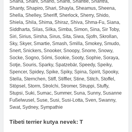
Shana, Shani, Shano, Shanti, Shantie, Shantra,
Shanty, Shapiro, Shari, Shayla, Sheamus, Sheena,
Shella, Shelley, Sheriff, Sherlock, Sherry, Shido,
Shiela, Shila, Shima, Shiraz, Shiva, Shma-Fu, Siana,
Siddharta, Silas, Silka, Simba, Simon, Sina, Sir Toby,
Siri, Sirius, Sirsha, Sirus, Sita, Siwa, Sjofn, Skrollan,
Sky, Skyer, Smartie, Smash, Smilla, Smokey, Smudo,
Snert, Snickers, Snooker, Snoopy, Snorre, Snowy,
Socke, Sogno, Sómi, Sookie, Sooty, Sophie, Soraya,
Sotje, Souris, Sparky, Spatzebär, Speedy, Speiky,
Spencer, Spidey, Spike, Spiky, Spina, Spirit, Spooky,
Stella, Sternchen, Stiff, Stiffler, Stine, Stitch, Stoffel,
Stöpsel, Storm, Strolchi, Stromer, Struppi, Stuffy,
Stupsi, Suki, Sumac, Summer, Suna, Sunny, Susanne
Fußelwusel, Suse, Susi, Susi-Lotta, Sven, Swanny,
Swat, Sydney, Sympathie
Tibeti terrier kutya nevek: T