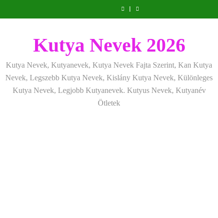
Ugrás
szeretettel,
amit
amik
és
szeretettel,
amit
amik
mentálisan
határok:
de
már
egész
fizikailag
de
már
egész
és
szeretettel,
a
következetesen
az
életre
következetesen
az
életre
fizikailag
de
tartalomra
első
szólnak
első
szólnak
következetesen
héten
héten
Kutya Nevek 2026
kezdj
kezdj
el
el
Kutya Nevek, Kutyanevek, Kutya Nevek Fajta Szerint, Kan Kutya
Nevek, Legszebb Kutya Nevek, Kislány Kutya Nevek, Különleges
Kutya Nevek, Legjobb Kutyanevek. Kutyus Nevek, Kutyanév
Ötletek