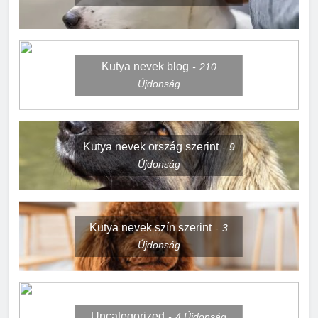
Kutya nevek blog
210
Újdonság
Kutya nevek ország szerint
9
Újdonság
Kutya nevek szín szerint
3
Újdonság
Uncategorized
4
Újdonság