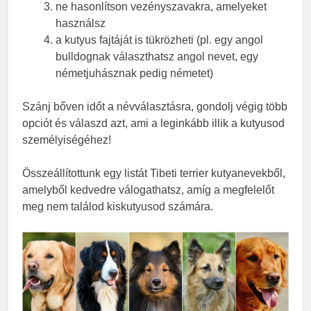
ne hasonlítson vezényszavakra, amelyeket
használsz
a kutyus fajtáját is tükrözheti (pl. egy angol
bulldognak választhatsz angol nevet, egy
németjuhásznak pedig németet)
Szánj bőven időt a névválasztásra, gondolj végig több
opciót és válaszd azt, ami a leginkább illik a kutyusod
személyiségéhez!
Összeállítottunk egy listát Tibeti terrier kutyanevekből,
amelyből kedvedre válogathatsz, amíg a megfelelőt
meg nem találod kiskutyusod számára.