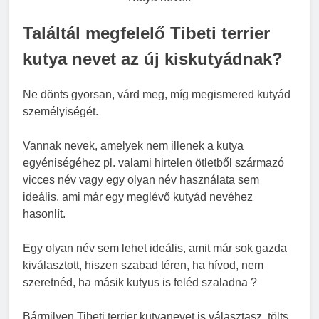
Találtál megfelelő Tibeti terrier
kutya nevet az új kiskutyádnak?
Ne dönts gyorsan, várd meg, míg megismered kutyád
személyiségét.
Vannak nevek, amelyek nem illenek a kutya
egyéniségéhez pl. valami hirtelen ötletből származó
vicces név vagy egy olyan név használata sem
ideális, ami már egy meglévő kutyád nevéhez
hasonlít.
Egy olyan név sem lehet ideális, amit már sok gazda
kiválasztott, hiszen szabad téren, ha hívod, nem
szeretnéd, ha másik kutyus is feléd szaladna ?
Bármilyen Tibeti terrier kutyanevet is választasz, tölts