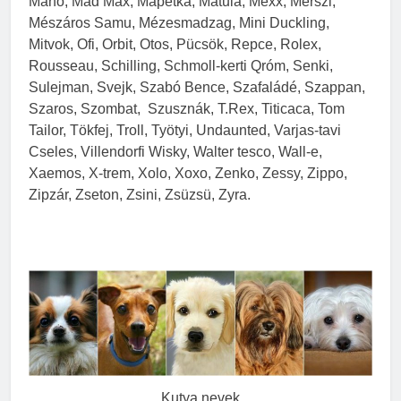
Manó, Mad Max, Mapetka, Matula, Mexx, Merszi,
Mészáros Samu, Mézesmadzag, Mini Duckling,
Mitvok, Ofi, Orbit, Otos, Pücsök, Repce, Rolex,
Rousseau, Schilling, Schmoll-kerti Qróm, Senki,
Sulejman, Svejk, Szabó Bence, Szafaládé, Szappan,
Szaros, Szombat, Szusznák, T.Rex, Titicaca, Tom
Tailor, Tökfej, Troll, Työtyi, Undaunted, Varjas-tavi
Cseles, Villendorfi Wisky, Walter tesco, Wall-e,
Xaemos, X-trem, Xolo, Xoxo, Zenko, Zessy, Zippo,
Zipzár, Zseton, Zsini, Zsüzsü, Zyra.
Kutya nevek