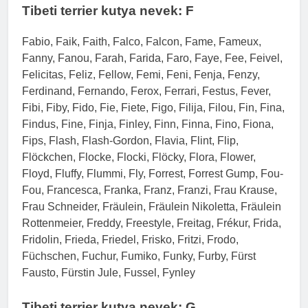
Tibeti terrier kutya nevek: F
Fabio, Faik, Faith, Falco, Falcon, Fame, Fameux,
Fanny, Fanou, Farah, Farida, Faro, Faye, Fee, Feivel,
Felicitas, Feliz, Fellow, Femi, Feni, Fenja, Fenzy,
Ferdinand, Fernando, Ferox, Ferrari, Festus, Fever,
Fibi, Fiby, Fido, Fie, Fiete, Figo, Filija, Filou, Fin, Fina,
Findus, Fine, Finja, Finley, Finn, Finna, Fino, Fiona,
Fips, Flash, Flash-Gordon, Flavia, Flint, Flip,
Flöckchen, Flocke, Flocki, Flöcky, Flora, Flower,
Floyd, Fluffy, Flummi, Fly, Forrest, Forrest Gump, Fou-
Fou, Francesca, Franka, Franz, Franzi, Frau Krause,
Frau Schneider, Fräulein, Fräulein Nikoletta, Fräulein
Rottenmeier, Freddy, Freestyle, Freitag, Frékur, Frida,
Fridolin, Frieda, Friedel, Frisko, Fritzi, Frodo,
Füchschen, Fuchur, Fumiko, Funky, Furby, Fürst
Fausto, Fürstin Jule, Fussel, Fynley
Tibeti terrier kutya nevek: G