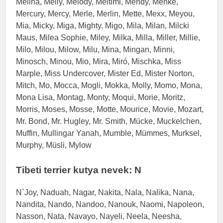
Melina, Melly, Melody, Meltimi, Mendy, Menke,
Mercury, Mercy, Merle, Merlin, Mette, Mexx, Meyou,
Mia, Micky, Miga, Mighty, Migo, Mila, Milan, Milcki
Maus, Milea Sophie, Miley, Milka, Milla, Miller, Millie,
Milo, Milou, Milow, Milu, Mina, Mingan, Minni,
Minosch, Minou, Mio, Mira, Miró, Mischka, Miss
Marple, Miss Undercover, Mister Ed, Mister Norton,
Mitch, Mo, Mocca, Mogli, Mokka, Molly, Momo, Mona,
Mona Lisa, Montag, Monty, Moqui, Morie, Moritz,
Morris, Moses, Mosse, Motte, Mourice, Movie, Mozart,
Mr. Bond, Mr. Hugley, Mr. Smith, Mücke, Muckelchen,
Muffin, Mullingar Yanah, Mumble, Mümmes, Murksel,
Murphy, Müsli, Mylow
Tibeti terrier kutya nevek: N
N`Joy, Naduah, Nagar, Nakita, Nala, Nalika, Nana,
Nandita, Nando, Nandoo, Nanouk, Naomi, Napoleon,
Nasson, Nata, Navayo, Nayeli, Neela, Neesha,