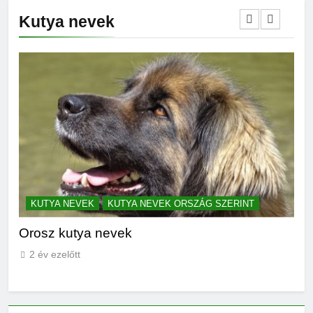
Kutya nevek
KUTYA NEVEK
KUTYA NEVEK ORSZÁG SZERINT
K
Orosz kutya nevek
No
2 év ezelőtt
2