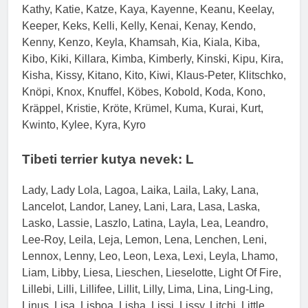
Kathy, Katie, Katze, Kaya, Kayenne, Keanu, Keelay,
Keeper, Keks, Kelli, Kelly, Kenai, Kenay, Kendo,
Kenny, Kenzo, Keyla, Khamsah, Kia, Kiala, Kiba,
Kibo, Kiki, Killara, Kimba, Kimberly, Kinski, Kipu, Kira,
Kisha, Kissy, Kitano, Kito, Kiwi, Klaus-Peter, Klitschko,
Knöpi, Knox, Knuffel, Köbes, Kobold, Koda, Kono,
Kräppel, Kristie, Kröte, Krümel, Kuma, Kurai, Kurt,
Kwinto, Kylee, Kyra, Kyro
Tibeti terrier kutya nevek: L
Lady, Lady Lola, Lagoa, Laika, Laila, Laky, Lana,
Lancelot, Landor, Laney, Lani, Lara, Lasa, Laska,
Lasko, Lassie, Laszlo, Latina, Layla, Lea, Leandro,
Lee-Roy, Leila, Leja, Lemon, Lena, Lenchen, Leni,
Lennox, Lenny, Leo, Leon, Lexa, Lexi, Leyla, Lhamo,
Liam, Libby, Liesa, Lieschen, Lieselotte, Light Of Fire,
Lillebi, Lilli, Lillifee, Lillit, Lilly, Lima, Lina, Ling-Ling,
Linus, Lisa, Lisboa, Lisha, Lissi, Lissy, Litchi, Little,