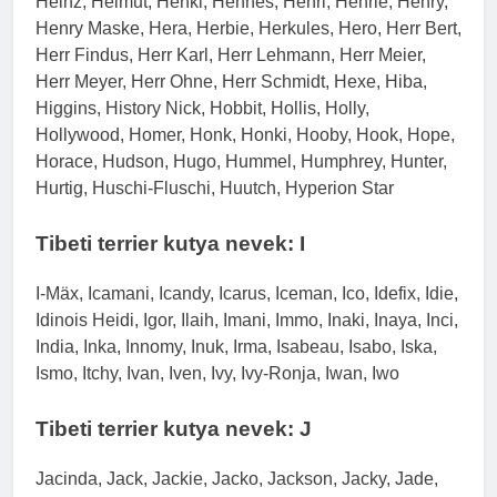
Heinz, Helmut, Henki, Hennes, Henri, Henrie, Henry,
Henry Maske, Hera, Herbie, Herkules, Hero, Herr Bert,
Herr Findus, Herr Karl, Herr Lehmann, Herr Meier,
Herr Meyer, Herr Ohne, Herr Schmidt, Hexe, Hiba,
Higgins, History Nick, Hobbit, Hollis, Holly,
Hollywood, Homer, Honk, Honki, Hooby, Hook, Hope,
Horace, Hudson, Hugo, Hummel, Humphrey, Hunter,
Hurtig, Huschi-Fluschi, Huutch, Hyperion Star
Tibeti terrier kutya nevek: I
I-Mäx, Icamani, Icandy, Icarus, Iceman, Ico, Idefix, Idie,
Idinois Heidi, Igor, Ilaih, Imani, Immo, Inaki, Inaya, Inci,
India, Inka, Innomy, Inuk, Irma, Isabeau, Isabo, Iska,
Ismo, Itchy, Ivan, Iven, Ivy, Ivy-Ronja, Iwan, Iwo
Tibeti terrier kutya nevek: J
Jacinda, Jack, Jackie, Jacko, Jackson, Jacky, Jade,