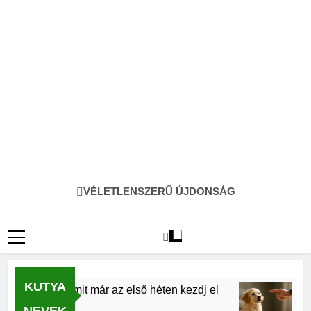
VÉLETLENSZERŰ ÚJDONSÁG
KUTYA
lapjai, amit már az első héten kezdj el
Kölyökk
4 Hónap E