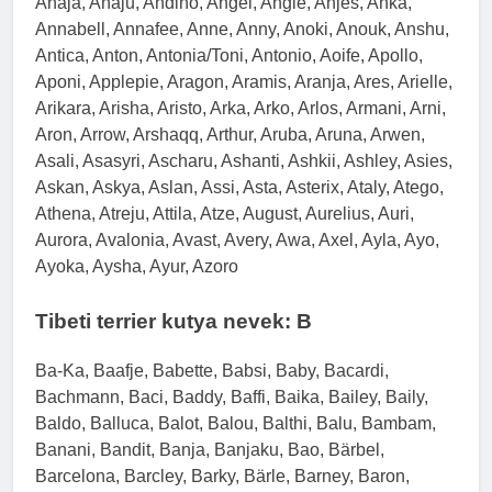
Anaja, Anaju, Andino, Angel, Angie, Anjes, Anka,
Annabell, Annafee, Anne, Anny, Anoki, Anouk, Anshu,
Antica, Anton, Antonia/Toni, Antonio, Aoife, Apollo,
Aponi, Applepie, Aragon, Aramis, Aranja, Ares, Arielle,
Arikara, Arisha, Aristo, Arka, Arko, Arlos, Armani, Arni,
Aron, Arrow, Arshaqq, Arthur, Aruba, Aruna, Arwen,
Asali, Asasyri, Ascharu, Ashanti, Ashkii, Ashley, Asies,
Askan, Askya, Aslan, Assi, Asta, Asterix, Ataly, Atego,
Athena, Atreju, Attila, Atze, August, Aurelius, Auri,
Aurora, Avalonia, Avast, Avery, Awa, Axel, Ayla, Ayo,
Ayoka, Aysha, Ayur, Azoro
Tibeti terrier kutya nevek: B
Ba-Ka, Baafje, Babette, Babsi, Baby, Bacardi,
Bachmann, Baci, Baddy, Baffi, Baika, Bailey, Baily,
Baldo, Balluca, Balot, Balou, Balthi, Balu, Bambam,
Banani, Bandit, Banja, Banjaku, Bao, Bärbel,
Barcelona, Barcley, Barky, Bärle, Barney, Baron,