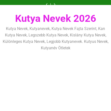
Ugrás
szeretettel,
amit
amik
és
szeretettel,
amit
amik
mentálisan
határok:
de
már
egész
fizikailag
de
már
egész
és
szeretettel,
a
következetesen
az
életre
következetesen
az
életre
fizikailag
de
tartalomra
első
szólnak
első
szólnak
következetesen
héten
héten
Kutya Nevek 2026
kezdj
kezdj
el
el
Kutya Nevek, Kutyanevek, Kutya Nevek Fajta Szerint, Kan
Kutya Nevek, Legszebb Kutya Nevek, Kislány Kutya Nevek,
Különleges Kutya Nevek, Legjobb Kutyanevek. Kutyus Nevek,
Kutyanév Ötletek