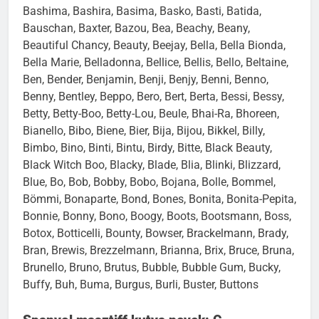
Barcley, Barky, Bärle, Barney, Baron, Barrie, Barry,
Bashima, Bashira, Basima, Basko, Basti, Batida,
Bauschan, Baxter, Bazou, Bea, Beachy, Beany,
Beautiful Chancy, Beauty, Beejay, Bella, Bella Bionda,
Bella Marie, Belladonna, Bellice, Bellis, Bello, Beltaine,
Ben, Bender, Benjamin, Benji, Benjy, Benni, Benno,
Benny, Bentley, Beppo, Bero, Bert, Berta, Bessi, Bessy,
Betty, Betty-Boo, Betty-Lou, Beule, Bhai-Ra, Bhoreen,
Bianello, Bibo, Biene, Bier, Bija, Bijou, Bikkel, Billy,
Bimbo, Bino, Binti, Bintu, Birdy, Bitte, Black Beauty,
Black Witch Boo, Blacky, Blade, Blia, Blinki, Blizzard,
Blue, Bo, Bob, Bobby, Bobo, Bojana, Bolle, Bommel,
Bömmi, Bonaparte, Bond, Bones, Bonita, Bonita-Pepita,
Bonnie, Bonny, Bono, Boogy, Boots, Bootsmann, Boss,
Botox, Botticelli, Bounty, Bowser, Brackelmann, Brady,
Bran, Brewis, Brezzelmann, Brianna, Brix, Bruce, Bruna,
Brunello, Bruno, Brutus, Bubble, Bubble Gum, Bucky,
Buffy, Buh, Buma, Burgus, Burli, Buster, Buttons