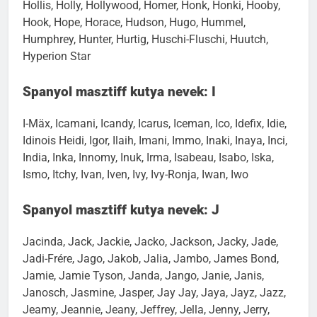
Schmidt, Hexe, Hiba, Higgins, History Nick, Hobbit,
Hollis, Holly, Hollywood, Homer, Honk, Honki, Hooby,
Hook, Hope, Horace, Hudson, Hugo, Hummel,
Humphrey, Hunter, Hurtig, Huschi-Fluschi, Huutch,
Hyperion Star
Spanyol masztiff kutya nevek: I
I-Mäx, Icamani, Icandy, Icarus, Iceman, Ico, Idefix, Idie,
Idinois Heidi, Igor, Ilaih, Imani, Immo, Inaki, Inaya, Inci,
India, Inka, Innomy, Inuk, Irma, Isabeau, Isabo, Iska,
Ismo, Itchy, Ivan, Iven, Ivy, Ivy-Ronja, Iwan, Iwo
Spanyol masztiff kutya nevek: J
Jacinda, Jack, Jackie, Jacko, Jackson, Jacky, Jade,
Jadi-Frére, Jago, Jakob, Jalia, Jambo, James Bond,
Jamie, Jamie Tyson, Janda, Jango, Janie, Janis,
Janosch, Jasmine, Jasper, Jay Jay, Jaya, Jayz, Jazz,