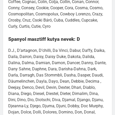
Claudio, Cleo, Cliff, Clyde, Coco, Coco-Chanel, Cody,
Coffee, Cognac, Colin, Colja, Collin, Conan, Connor,
Conny, Consey, Cookie, Cooper, Cora, Cosma, Cosmo,
Cosmopolitan, Cosmopolux, Cowboy Lorenzo, Crazy,
Crosby, Cruz, Csoki Báró, Cuba, Cuddles, Cupcake,
Curly, Curtis, Cutie, Cyro
Spanyol masztiff kutya nevek: D
D.J., D’artagnon, D’chilli, Da Vinci, Dabur, Daffy, Daika,
Daila, Dairon, Daisy, Daisy Duke, Dakota, Dalida,
Dalina, Dalma, Damian, Damon, Dancer, Danny, Dante,
Dany Sahne, Daphne, Dara, Darisha-Dahna, Dark,
Darla, Darragh, Das Stommbli, Dasha, Dasper, Daudi,
Däumelinchen, Dayla, Dayo, Dean, Debbie, Decima ,
Deejay, Denco, Devil, Devin, Dexter, Dhari, Diablo,
Diana, Diego, Diesel, Diestel, Dieter, Dimalim, Dina,
Dini, Dino, Dio, Diotschi, Diva, Djamal, Django, Djanu,
Djeanna-Ly, Djego, Djuma, Djuni, Dobby, Doc Murphy,