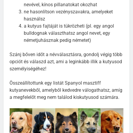
háztartásban élők, esetleg közeli ismerősök
nevével, kínos pillanatokat okozhat
ne hasonlítson vezényszavakra, amelyeket
használsz
a kutyus fajtáját is tükrözheti (pl. egy angol
bulldognak választhatsz angol nevet, egy
németjuhásznak pedig németet)
Szánj bőven időt a névválasztásra, gondolj végig több
opciót és válaszd azt, ami a leginkább illik a kutyusod
személyiségéhez!
Összeállítottunk egy listát Spanyol masztiff
kutyanevekből, amelyből kedvedre válogathatsz, amíg
a megfelelőt meg nem találod kiskutyusod számára.