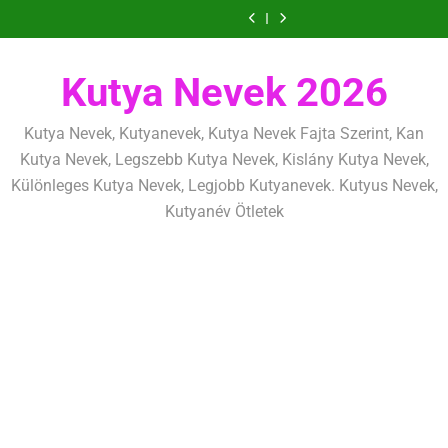
Ugrás
szeretettel,
amit
amik
és
szeretettel,
amit
amik
mentálisan
határok:
de
már
egész
fizikailag
de
már
egész
és
szeretettel,
a
következetesen
az
életre
következetesen
az
életre
fizikailag
de
tartalomra
első
szólnak
első
szólnak
következetesen
héten
héten
Kutya Nevek 2026
kezdj
kezdj
el
el
Kutya Nevek, Kutyanevek, Kutya Nevek Fajta Szerint, Kan
Kutya Nevek, Legszebb Kutya Nevek, Kislány Kutya Nevek,
Különleges Kutya Nevek, Legjobb Kutyanevek. Kutyus Nevek,
Kutyanév Ötletek