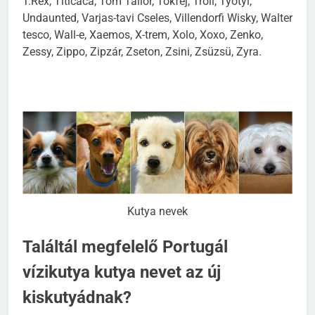
T.Rex, Titicaca, Tom Tailor, Tökfej, Troll, Työtyi,
Undaunted, Varjas-tavi Cseles, Villendorfi Wisky, Walter
tesco, Wall-e, Xaemos, X-trem, Xolo, Xoxo, Zenko,
Zessy, Zippo, Zipzár, Zseton, Zsini, Zsüzsü, Zyra.
Kutya nevek
Találtál megfelelő Portugál
vízikutya kutya nevet az új
kiskutyádnak?