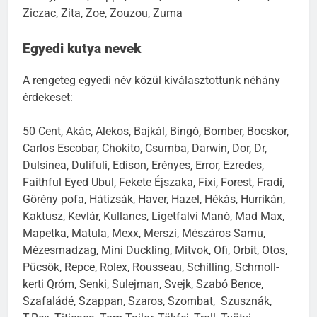
Ziczac, Zita, Zoe, Zouzou, Zuma
Egyedi kutya nevek
A rengeteg egyedi név közül kiválasztottunk néhány
érdekeset:
50 Cent, Akác, Alekos, Bajkál, Bingó, Bomber, Bocskor,
Carlos Escobar, Chokito, Csumba, Darwin, Dor, Dr,
Dulsinea, Dulifuli, Edison, Erényes, Error, Ezredes,
Faithful Eyed Ubul, Fekete Éjszaka, Fixi, Forest, Fradi,
Görény pofa, Hátizsák, Haver, Hazel, Hékás, Hurrikán,
Kaktusz, Kevlár, Kullancs, Ligetfalvi Manó, Mad Max,
Mapetka, Matula, Mexx, Merszi, Mészáros Samu,
Mézesmadzag, Mini Duckling, Mitvok, Ofi, Orbit, Otos,
Pücsök, Repce, Rolex, Rousseau, Schilling, Schmoll-
kerti Qróm, Senki, Sulejman, Svejk, Szabó Bence,
Szafaládé, Szappan, Szaros, Szombat, Szusznák,