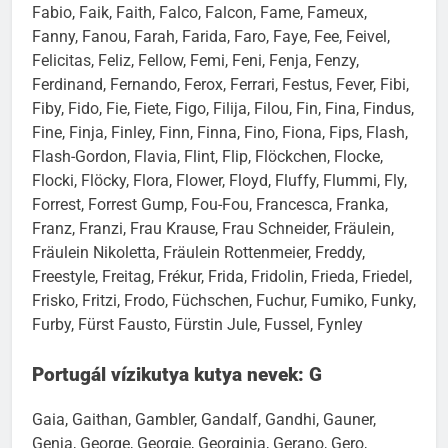
Fabio, Faik, Faith, Falco, Falcon, Fame, Fameux,
Fanny, Fanou, Farah, Farida, Faro, Faye, Fee, Feivel,
Felicitas, Feliz, Fellow, Femi, Feni, Fenja, Fenzy,
Ferdinand, Fernando, Ferox, Ferrari, Festus, Fever, Fibi,
Fiby, Fido, Fie, Fiete, Figo, Filija, Filou, Fin, Fina, Findus,
Fine, Finja, Finley, Finn, Finna, Fino, Fiona, Fips, Flash,
Flash-Gordon, Flavia, Flint, Flip, Flöckchen, Flocke,
Flocki, Flöcky, Flora, Flower, Floyd, Fluffy, Flummi, Fly,
Forrest, Forrest Gump, Fou-Fou, Francesca, Franka,
Franz, Franzi, Frau Krause, Frau Schneider, Fräulein,
Fräulein Nikoletta, Fräulein Rottenmeier, Freddy,
Freestyle, Freitag, Frékur, Frida, Fridolin, Frieda, Friedel,
Frisko, Fritzi, Frodo, Füchschen, Fuchur, Fumiko, Funky,
Furby, Fürst Fausto, Fürstin Jule, Fussel, Fynley
Portugál vízikutya kutya nevek: G
Gaia, Gaithan, Gambler, Gandalf, Gandhi, Gauner,
Genja, George, Georgie, Georginia, Gerano, Gero,