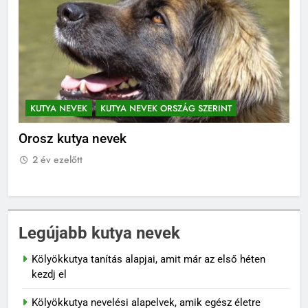
KUTYA NEVEK
KUTYA NEVEK ORSZÁG SZERINT
K
Orosz kutya nevek
No
2 év ezelőtt
2
Legújabb kutya nevek
Kölyökkutya tanítás alapjai, amit már az első héten
kezdj el
Kölyökkutya nevelési alapelvek, amik egész életre