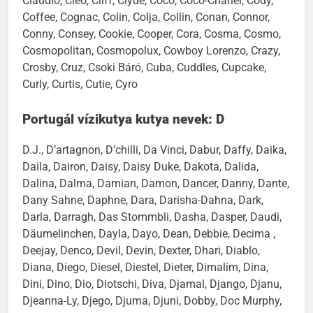
Claudio, Cleo, Cliff, Clyde, Coco, Coco-Chanel, Cody,
Coffee, Cognac, Colin, Colja, Collin, Conan, Connor,
Conny, Consey, Cookie, Cooper, Cora, Cosma, Cosmo,
Cosmopolitan, Cosmopolux, Cowboy Lorenzo, Crazy,
Crosby, Cruz, Csoki Báró, Cuba, Cuddles, Cupcake,
Curly, Curtis, Cutie, Cyro
Portugál vízikutya kutya nevek: D
D.J., D’artagnon, D’chilli, Da Vinci, Dabur, Daffy, Daika,
Daila, Dairon, Daisy, Daisy Duke, Dakota, Dalida,
Dalina, Dalma, Damian, Damon, Dancer, Danny, Dante,
Dany Sahne, Daphne, Dara, Darisha-Dahna, Dark,
Darla, Darragh, Das Stommbli, Dasha, Dasper, Daudi,
Däumelinchen, Dayla, Dayo, Dean, Debbie, Decima ,
Deejay, Denco, Devil, Devin, Dexter, Dhari, Diablo,
Diana, Diego, Diesel, Diestel, Dieter, Dimalim, Dina,
Dini, Dino, Dio, Diotschi, Diva, Djamal, Django, Djanu,
Djeanna-Ly, Djego, Djuma, Djuni, Dobby, Doc Murphy,