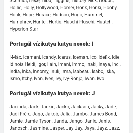
Schmidt, Hexe, Hiba, Higgins, History Nick, Hobbit,
Hollis, Holly, Hollywood, Homer, Honk, Honki, Hooby,
Hook, Hope, Horace, Hudson, Hugo, Hummel,
Humphrey, Hunter, Hurtig, Huschi-Fluschi, Huutch,
Hyperion Star
Portugál vízikutya kutya nevek: I
I-Mäx, Icamani, Icandy, Icarus, Iceman, Ico, Idefix, Idie,
Idinois Heidi, Igor, Ilaih, Imani, Immo, Inaki, Inaya, Inci,
India, Inka, Innomy, Inuk, Irma, Isabeau, Isabo, Iska,
Ismo, Itchy, Ivan, Iven, Ivy, Ivy-Ronja, Iwan, Iwo
Portugál vízikutya kutya nevek: J
Jacinda, Jack, Jackie, Jacko, Jackson, Jacky, Jade,
Jadi-Frére, Jago, Jakob, Jalia, Jambo, James Bond,
Jamie, Jamie Tyson, Janda, Jango, Janie, Janis,
Janosch, Jasmine, Jasper, Jay Jay, Jaya, Jayz, Jazz,