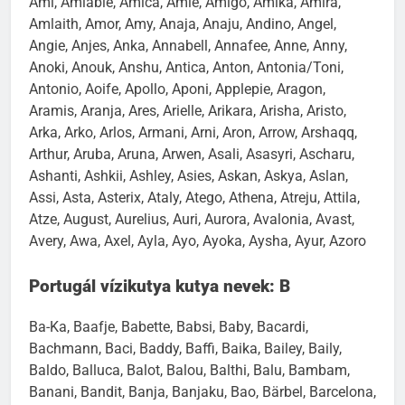
Ami, Amiable, Amica, Amie, Amigo, Amika, Amira,
Amlaith, Amor, Amy, Anaja, Anaju, Andino, Angel,
Angie, Anjes, Anka, Annabell, Annafee, Anne, Anny,
Anoki, Anouk, Anshu, Antica, Anton, Antonia/Toni,
Antonio, Aoife, Apollo, Aponi, Applepie, Aragon,
Aramis, Aranja, Ares, Arielle, Arikara, Arisha, Aristo,
Arka, Arko, Arlos, Armani, Arni, Aron, Arrow, Arshaqq,
Arthur, Aruba, Aruna, Arwen, Asali, Asasyri, Ascharu,
Ashanti, Ashkii, Ashley, Asies, Askan, Askya, Aslan,
Assi, Asta, Asterix, Ataly, Atego, Athena, Atreju, Attila,
Atze, August, Aurelius, Auri, Aurora, Avalonia, Avast,
Avery, Awa, Axel, Ayla, Ayo, Ayoka, Aysha, Ayur, Azoro
Portugál vízikutya kutya nevek: B
Ba-Ka, Baafje, Babette, Babsi, Baby, Bacardi,
Bachmann, Baci, Baddy, Baffi, Baika, Bailey, Baily,
Baldo, Balluca, Balot, Balou, Balthi, Balu, Bambam,
Banani, Bandit, Banja, Banjaku, Bao, Bärbel, Barcelona,