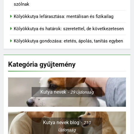
szólnak
Kölyökkutya lefárasztása: mentálisan és fizikailag
Kölyökkutya és határok: szeretettel, de következetesen
Kölyökkutya gondozása: etetés, ápolás, tanítás egyben
Kategória gyűjtemény
Kutya nevek
29
Újdonság
Kutya nevek blog
210
Újdonság