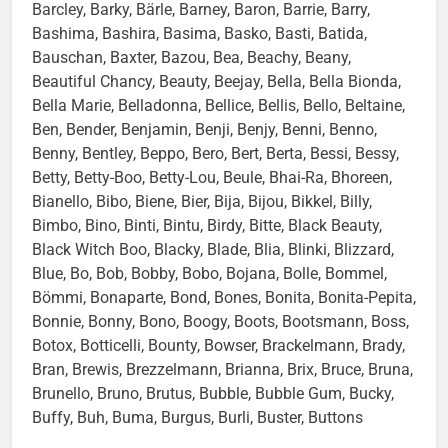
Barcley, Barky, Bärle, Barney, Baron, Barrie, Barry,
Bashima, Bashira, Basima, Basko, Basti, Batida,
Bauschan, Baxter, Bazou, Bea, Beachy, Beany,
Beautiful Chancy, Beauty, Beejay, Bella, Bella Bionda,
Bella Marie, Belladonna, Bellice, Bellis, Bello, Beltaine,
Ben, Bender, Benjamin, Benji, Benjy, Benni, Benno,
Benny, Bentley, Beppo, Bero, Bert, Berta, Bessi, Bessy,
Betty, Betty-Boo, Betty-Lou, Beule, Bhai-Ra, Bhoreen,
Bianello, Bibo, Biene, Bier, Bija, Bijou, Bikkel, Billy,
Bimbo, Bino, Binti, Bintu, Birdy, Bitte, Black Beauty,
Black Witch Boo, Blacky, Blade, Blia, Blinki, Blizzard,
Blue, Bo, Bob, Bobby, Bobo, Bojana, Bolle, Bommel,
Bömmi, Bonaparte, Bond, Bones, Bonita, Bonita-Pepita,
Bonnie, Bonny, Bono, Boogy, Boots, Bootsmann, Boss,
Botox, Botticelli, Bounty, Bowser, Brackelmann, Brady,
Bran, Brewis, Brezzelmann, Brianna, Brix, Bruce, Bruna,
Brunello, Bruno, Brutus, Bubble, Bubble Gum, Bucky,
Buffy, Buh, Buma, Burgus, Burli, Buster, Buttons