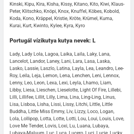
Kinski, Kipu, Kira, Kisha, Kissy, Kitano, Kito, Kiwi, Klaus-
Peter, Klitschko, Knöpi, Knox, Knuffel, Köbes, Kobold,
Koda, Kono, Kräppel, Kristie, Kröte, Krümel, Kuma,
Kurai, Kurt, Kwinto, Kylee, Kyra, Kyro
Portugál vízikutya kutya nevek: L
Lady, Lady Lola, Lagoa, Laika, Laila, Laky, Lana,
Lancelot, Landor, Laney, Lani, Lara, Lasa, Laska,
Lasko, Lassie, Laszlo, Latina, Layla, Lea, Leandro, Lee-
Roy, Leila, Leja, Lemon, Lena, Lenchen, Leni, Lennox,
Lenny, Leo, Leon, Lexa, Lexi, Leyla, Lhamo, Liam,
Libby, Liesa, Lieschen, Lieselotte, Light Of Fire, Lillebi,
Lilli, Lillifee, Lillit, Lilly, Lima, Lina, Ling-Ling, Linus,
Lisa, Lisboa, Lisha, Lissi, Lissy, Litchi, Little, Little
Buddha, Little Miss Emmy, Liv, Lizzy, Loco, Logan,
Lola, Lollipop, Lotta, Lotte, Lotti, Lou, Loui, Louis, Love,
Love Me Tender, Lovis, Loxi, Lu, Luana, Lubaya,
Lubaya-Maluum, Luc, Luca, Lucero, Luci, Lucie, Lucky,