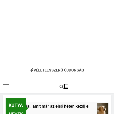
VÉLETLENSZERŰ ÚJDONSÁG
KUTYA
ás alapjai, amit már az első héten kezdj el
Kö
4 H