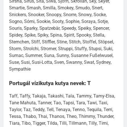
Sirsha, Sirus, Sita, Siwa, Sjofn, Skrollan, Sky, Skyer,
Smartie, Smash, Smilla, Smokey, Smudo, Snert,
Snickers, Snooker, Snoopy, Snorre, Snowy, Socke,
Sogno, Sómi, Sookie, Sooty, Sophie, Soraya, Sotje,
Souris, Sparky, Spatzebär, Speedy, Speiky, Spencer,
Spidey, Spike, Spiky, Spina, Spirit, Spooky, Stella,
Sternchen, Stiff, Stiffler, Stine, Stitch, Stoffel, Stöpsel,
Storm, Strolchi, Stromer, Struppi, Stuffy, Stupsi, Suki,
Sumac, Summer, Suna, Sunny, Susanne Fußelwusel,
Suse, Susi, Susi-Lotta, Sven, Swanny, Swat, Sydney,
Sympathie
Portugál vízikutya kutya nevek: T
Taff, Taffy, Takaja, Takashi, Tala, Tammy, Tamy-Elsa,
Tane Mahuta, Tanner, Tao, Tapsi, Tara, Tawi, Taxi,
Taylor, Taz, Teddy, Tell, Tenaya, Tenno, Tequila, Terri,
Tessa, Thabo, Thai, Thanos, Theo, Thimmy, Thunder,
Tiara, Tibo, Tigger, Tilda, Tilli, Tillmann, Tilly, Timi,