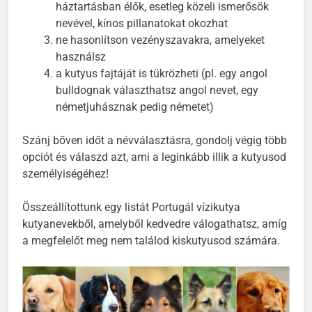
háztartásban élők, esetleg közeli ismerősök
nevével, kínos pillanatokat okozhat
ne hasonlítson vezényszavakra, amelyeket
használsz
a kutyus fajtáját is tükrözheti (pl. egy angol
bulldognak választhatsz angol nevet, egy
németjuhásznak pedig németet)
Szánj bőven időt a névválasztásra, gondolj végig több
opciót és válaszd azt, ami a leginkább illik a kutyusod
személyiségéhez!
Összeállítottunk egy listát Portugál vízikutya
kutyanevekből, amelyből kedvedre válogathatsz, amíg
a megfelelőt meg nem találod kiskutyusod számára.