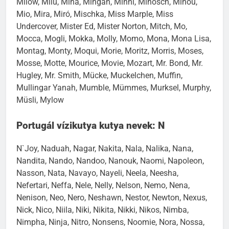
Milow, Milu, Mina, Mingan, Minni, Minosch, Minou,
Mio, Mira, Miró, Mischka, Miss Marple, Miss
Undercover, Mister Ed, Mister Norton, Mitch, Mo,
Mocca, Mogli, Mokka, Molly, Momo, Mona, Mona Lisa,
Montag, Monty, Moqui, Morie, Moritz, Morris, Moses,
Mosse, Motte, Mourice, Movie, Mozart, Mr. Bond, Mr.
Hugley, Mr. Smith, Mücke, Muckelchen, Muffin,
Mullingar Yanah, Mumble, Mümmes, Murksel, Murphy,
Müsli, Mylow
Portugál vízikutya kutya nevek: N
N`Joy, Naduah, Nagar, Nakita, Nala, Nalika, Nana,
Nandita, Nando, Nandoo, Nanouk, Naomi, Napoleon,
Nasson, Nata, Navayo, Nayeli, Neela, Neesha,
Nefertari, Neffa, Nele, Nelly, Nelson, Nemo, Nena,
Nenison, Neo, Nero, Neshawn, Nestor, Newton, Nexus,
Nick, Nico, Niila, Niki, Nikita, Nikki, Nikos, Nimba,
Nimpha, Ninja, Nitro, Nonsens, Noomie, Nora, Nossa,