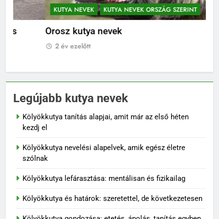
KUTYA NEVEK
KUTYA NEVEK ORSZÁG SZERINT
K
Orosz kutya nevek
No
2 év ezelőtt
2
Legújabb kutya nevek
Kölyökkutya tanítás alapjai, amit már az első héten
kezdj el
Kölyökkutya nevelési alapelvek, amik egész életre
szólnak
Kölyökkutya lefárasztása: mentálisan és fizikailag
Kölyökkutya és határok: szeretettel, de következetesen