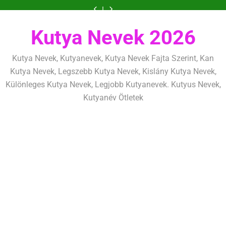
Ugrás
szeretettel,
amit
amik
és
szeretettel,
amit
amik
mentálisan
határok:
de
már
egész
fizikailag
de
már
egész
és
szeretettel,
a
következetesen
az
életre
következetesen
az
életre
fizikailag
de
tartalomra
első
szólnak
első
szólnak
következetesen
héten
héten
Kutya Nevek 2026
kezdj
kezdj
el
el
Kutya Nevek, Kutyanevek, Kutya Nevek Fajta Szerint, Kan
Kutya Nevek, Legszebb Kutya Nevek, Kislány Kutya Nevek,
Különleges Kutya Nevek, Legjobb Kutyanevek. Kutyus Nevek,
Kutyanév Ötletek