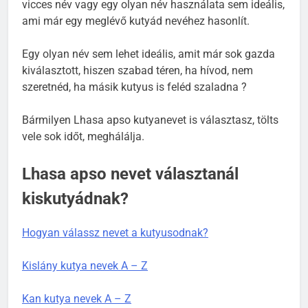
egyéniségéhez pl. valami hirtelen ötletből származó
vicces név vagy egy olyan név használata sem ideális,
ami már egy meglévő kutyád nevéhez hasonlít.
Egy olyan név sem lehet ideális, amit már sok gazda
kiválasztott, hiszen szabad téren, ha hívod, nem
szeretnéd, ha másik kutyus is feléd szaladna ?
Bármilyen Lhasa apso kutyanevet is választasz, tölts
vele sok időt, meghálálja.
Lhasa apso nevet választanál
kiskutyádnak?
Hogyan válassz nevet a kutyusodnak?
Kislány kutya nevek A – Z