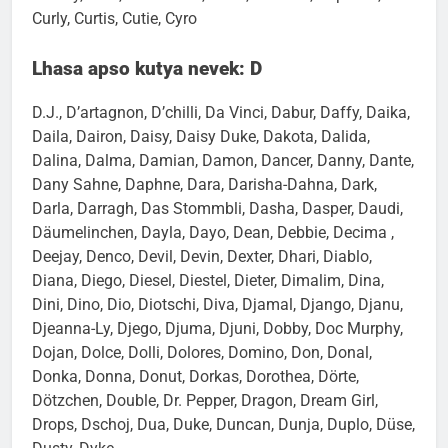
Crosby, Cruz, Csoki Báró, Cuba, Cuddles, Cupcake,
Curly, Curtis, Cutie, Cyro
Lhasa apso kutya nevek: D
D.J., D’artagnon, D’chilli, Da Vinci, Dabur, Daffy, Daika,
Daila, Dairon, Daisy, Daisy Duke, Dakota, Dalida,
Dalina, Dalma, Damian, Damon, Dancer, Danny, Dante,
Dany Sahne, Daphne, Dara, Darisha-Dahna, Dark,
Darla, Darragh, Das Stommbli, Dasha, Dasper, Daudi,
Däumelinchen, Dayla, Dayo, Dean, Debbie, Decima ,
Deejay, Denco, Devil, Devin, Dexter, Dhari, Diablo,
Diana, Diego, Diesel, Diestel, Dieter, Dimalim, Dina,
Dini, Dino, Dio, Diotschi, Diva, Djamal, Django, Djanu,
Djeanna-Ly, Djego, Djuma, Djuni, Dobby, Doc Murphy,
Dojan, Dolce, Dolli, Dolores, Domino, Don, Donal,
Donka, Donna, Donut, Dorkas, Dorothea, Dörte,
Dötzchen, Double, Dr. Pepper, Dragon, Dream Girl,
Drops, Dschoj, Dua, Duke, Duncan, Dunja, Duplo, Düse,