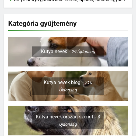
Kölyökkutya gondozása: etetés, ápolás, tanítás egyben
Kategória gyűjtemény
Kutya nevek
29
Újdonság
Kutya nevek blog
210
Újdonság
Kutya nevek ország szerint
9
Újdonság