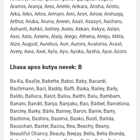
Antonio, Aoife, Apollo, Aponi, Applepie, Aragon,
Aramis, Aranja, Ares, Arielle, Arikara, Arisha, Aristo,
Arka, Arko, Arlos, Armani, Arni, Aron, Arrow, Arshaqq,
Arthur, Aruba, Aruna, Arwen, Asali, Asasyri, Ascharu,
Ashanti, Ashkii, Ashley, Asies, Askan, Askya, Aslan,
Assi, Asta, Asterix, Ataly, Atego, Athena, Atreju, Attila,
Atze, August, Aurelius, Auri, Aurora, Avalonia, Avast,
Avery, Awa, Axel, Ayla, Ayo, Ayoka, Aysha, Ayur, Azoro
Lhasa apso kutya nevek: B
Ba-Ka, Baafje, Babette, Babsi, Baby, Bacardi,
Bachmann, Baci, Baddy, Baffi, Baika, Bailey, Baily,
Baldo, Balluca, Balot, Balou, Balthi, Balu, Bambam,
Banani, Bandit, Banja, Banjaku, Bao, Bärbel, Barcelona,
Barcley, Barky, Bärle, Barney, Baron, Barrie, Barry,
Bashima, Bashira, Basima, Basko, Basti, Batida,
Bauschan, Baxter, Bazou, Bea, Beachy, Beany,
Beautiful Chancy, Beauty, Beejay, Bella, Bella Bionda,