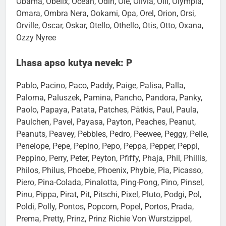
Obama, Obelix, Ocean, Odin, Ole, Olivia, Olli, Olympia,
Omara, Ombra Nera, Ookami, Opa, Orel, Orion, Orsi,
Orville, Oscar, Oskar, Otello, Othello, Otis, Otto, Oxana,
Ozzy Nyree
Lhasa apso kutya nevek: P
Pablo, Pacino, Paco, Paddy, Paige, Palisa, Palla,
Paloma, Paluszek, Pamina, Pancho, Pandora, Panky,
Paolo, Papaya, Patata, Patches, Pätkis, Paul, Paula,
Paulchen, Pavel, Payasa, Payton, Peaches, Peanut,
Peanuts, Peavey, Pebbles, Pedro, Peewee, Peggy, Pelle,
Penelope, Pepe, Pepino, Pepo, Peppa, Pepper, Peppi,
Peppino, Perry, Peter, Peyton, Pfiffy, Phaja, Phil, Phillis,
Philos, Philus, Phoebe, Phoenix, Phybie, Pia, Picasso,
Piero, Pina-Colada, Pinalotta, Ping-Pong, Pino, Pinsel,
Pinu, Pippa, Pirat, Pit, Pitschi, Pixel, Pluto, Podgi, Pol,
Poldi, Polly, Pontos, Popcorn, Popel, Portos, Prada,