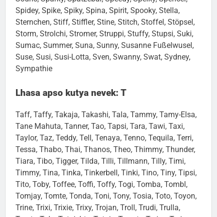
Souris, Sparky, Spatzebär, Speedy, Speiky, Spencer,
Spidey, Spike, Spiky, Spina, Spirit, Spooky, Stella,
Sternchen, Stiff, Stiffler, Stine, Stitch, Stoffel, Stöpsel,
Storm, Strolchi, Stromer, Struppi, Stuffy, Stupsi, Suki,
Sumac, Summer, Suna, Sunny, Susanne Fußelwusel,
Suse, Susi, Susi-Lotta, Sven, Swanny, Swat, Sydney,
Sympathie
Lhasa apso kutya nevek: T
Taff, Taffy, Takaja, Takashi, Tala, Tammy, Tamy-Elsa,
Tane Mahuta, Tanner, Tao, Tapsi, Tara, Tawi, Taxi,
Taylor, Taz, Teddy, Tell, Tenaya, Tenno, Tequila, Terri,
Tessa, Thabo, Thai, Thanos, Theo, Thimmy, Thunder,
Tiara, Tibo, Tigger, Tilda, Tilli, Tillmann, Tilly, Timi,
Timmy, Tina, Tinka, Tinkerbell, Tinki, Tino, Tiny, Tipsi,
Tito, Toby, Toffee, Toffi, Toffy, Togi, Tomba, Tombl,
Tomjay, Tomte, Tonda, Toni, Tony, Tosia, Toto, Toyon,
Trine, Trixi, Trixie, Trixy, Trojan, Troll, Trudi, Trulla,