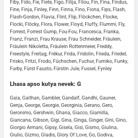
Ferdinand, Fernando, Ferox, Ferrari, Festus, Fever, Fibi,
Fiby, Fido, Fie, Fiete, Figo, Filija, Filou, Fin, Fina, Findus,
Fine, Finja, Finley, Finn, Finna, Fino, Fiona, Fips, Flash,
Flash-Gordon, Flavia, Flint, Flip, Flöckchen, Flocke,
Flocki, Flöcky, Flora, Flower, Floyd, Fluffy, Flummi, Fly,
Forrest, Forrest Gump, Fou-Fou, Francesca, Franka,
Franz, Franzi, Frau Krause, Frau Schneider, Fräulein,
Fräulein Nikoletta, Fräulein Rottenmeier, Freddy,
Freestyle, Freitag, Frékur, Frida, Fridolin, Frieda, Friedel,
Frisko, Fritzi, Frodo, Füchschen, Fuchur, Fumiko, Funky,
Furby, Fürst Fausto, Fürstin Jule, Fussel, Fynley
Lhasa apso kutya nevek: G
Gaia, Gaithan, Gambler, Gandalf, Gandhi, Gauner,
Genja, George, Georgie, Georginia, Gerano, Gero,
Geronimo, Gershwin, Ghana, Giacco, Giamilla,
Giancana, Gibson, Gigi, Gina, Ginga, Ginger, Gini, Gino,
Giorgio Armani, Gipsy, Gisela, Gisi, Gismo, Giulina,