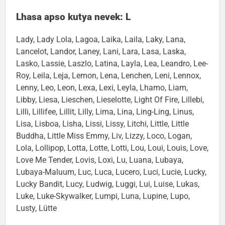
Kurai, Kurt, Kwinto, Kylee, Kyra, Kyro
Lhasa apso kutya nevek: L
Lady, Lady Lola, Lagoa, Laika, Laila, Laky, Lana,
Lancelot, Landor, Laney, Lani, Lara, Lasa, Laska,
Lasko, Lassie, Laszlo, Latina, Layla, Lea, Leandro, Lee-
Roy, Leila, Leja, Lemon, Lena, Lenchen, Leni, Lennox,
Lenny, Leo, Leon, Lexa, Lexi, Leyla, Lhamo, Liam,
Libby, Liesa, Lieschen, Lieselotte, Light Of Fire, Lillebi,
Lilli, Lillifee, Lillit, Lilly, Lima, Lina, Ling-Ling, Linus,
Lisa, Lisboa, Lisha, Lissi, Lissy, Litchi, Little, Little
Buddha, Little Miss Emmy, Liv, Lizzy, Loco, Logan,
Lola, Lollipop, Lotta, Lotte, Lotti, Lou, Loui, Louis, Love,
Love Me Tender, Lovis, Loxi, Lu, Luana, Lubaya,
Lubaya-Maluum, Luc, Luca, Lucero, Luci, Lucie, Lucky,
Lucky Bandit, Lucy, Ludwig, Luggi, Lui, Luise, Lukas,
Luke, Luke-Skywalker, Lumpi, Luna, Lupine, Lupo,
Lusty, Lütte