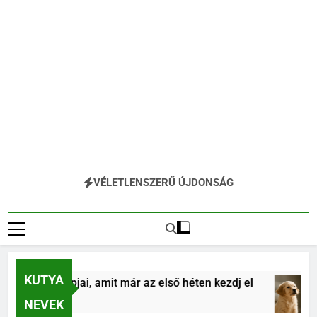
VÉLETLENSZERŰ ÚJDONSÁG
KUTYA
tás alapjai, amit már az első héten kezdj el
Kö
4 