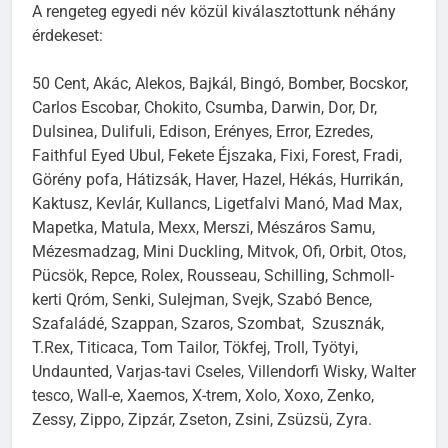
A rengeteg egyedi név közül kiválasztottunk néhány
érdekeset:
50 Cent, Akác, Alekos, Bajkál, Bingó, Bomber, Bocskor,
Carlos Escobar, Chokito, Csumba, Darwin, Dor, Dr,
Dulsinea, Dulifuli, Edison, Erényes, Error, Ezredes,
Faithful Eyed Ubul, Fekete Éjszaka, Fixi, Forest, Fradi,
Görény pofa, Hátizsák, Haver, Hazel, Hékás, Hurrikán,
Kaktusz, Kevlár, Kullancs, Ligetfalvi Manó, Mad Max,
Mapetka, Matula, Mexx, Merszi, Mészáros Samu,
Mézesmadzag, Mini Duckling, Mitvok, Ofi, Orbit, Otos,
Pücsök, Repce, Rolex, Rousseau, Schilling, Schmoll-
kerti Qróm, Senki, Sulejman, Svejk, Szabó Bence,
Szafaládé, Szappan, Szaros, Szombat, Szusznák,
T.Rex, Titicaca, Tom Tailor, Tökfej, Troll, Työtyi,
Undaunted, Varjas-tavi Cseles, Villendorfi Wisky, Walter
tesco, Wall-e, Xaemos, X-trem, Xolo, Xoxo, Zenko,
Zessy, Zippo, Zipzár, Zseton, Zsini, Zsüzsü, Zyra.