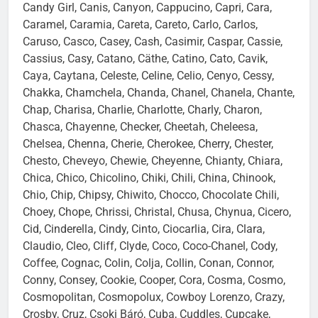
Calypso, Camaro, Cambra, Camillo, Camis, Campino,
Candy Girl, Canis, Canyon, Cappucino, Capri, Cara,
Caramel, Caramia, Careta, Careto, Carlo, Carlos,
Caruso, Casco, Casey, Cash, Casimir, Caspar, Cassie,
Cassius, Casy, Catano, Cäthe, Catino, Cato, Cavik,
Caya, Caytana, Celeste, Celine, Celio, Cenyo, Cessy,
Chakka, Chamchela, Chanda, Chanel, Chanela, Chante,
Chap, Charisa, Charlie, Charlotte, Charly, Charon,
Chasca, Chayenne, Checker, Cheetah, Cheleesa,
Chelsea, Chenna, Cherie, Cherokee, Cherry, Chester,
Chesto, Cheveyo, Chewie, Cheyenne, Chianty, Chiara,
Chica, Chico, Chicolino, Chiki, Chili, China, Chinook,
Chio, Chip, Chipsy, Chiwito, Chocco, Chocolate Chili,
Choey, Chope, Chrissi, Christal, Chusa, Chynua, Cicero,
Cid, Cinderella, Cindy, Cinto, Ciocarlia, Cira, Clara,
Claudio, Cleo, Cliff, Clyde, Coco, Coco-Chanel, Cody,
Coffee, Cognac, Colin, Colja, Collin, Conan, Connor,
Conny, Consey, Cookie, Cooper, Cora, Cosma, Cosmo,
Cosmopolitan, Cosmopolux, Cowboy Lorenzo, Crazy,