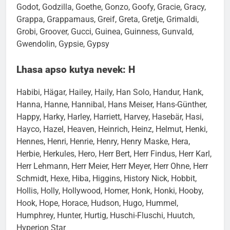
Giulio, Gizmo, Gladis, Glory Of Love, Go, Godiva,
Godot, Godzilla, Goethe, Gonzo, Goofy, Gracie, Gracy,
Grappa, Grappamaus, Greif, Greta, Gretje, Grimaldi,
Grobi, Groover, Gucci, Guinea, Guinness, Gunvald,
Gwendolin, Gypsie, Gypsy
Lhasa apso kutya nevek: H
Habibi, Hägar, Hailey, Haily, Han Solo, Handur, Hank,
Hanna, Hanne, Hannibal, Hans Meiser, Hans-Günther,
Happy, Harky, Harley, Harriett, Harvey, Hasebär, Hasi,
Hayco, Hazel, Heaven, Heinrich, Heinz, Helmut, Henki,
Hennes, Henri, Henrie, Henry, Henry Maske, Hera,
Herbie, Herkules, Hero, Herr Bert, Herr Findus, Herr Karl,
Herr Lehmann, Herr Meier, Herr Meyer, Herr Ohne, Herr
Schmidt, Hexe, Hiba, Higgins, History Nick, Hobbit,
Hollis, Holly, Hollywood, Homer, Honk, Honki, Hooby,
Hook, Hope, Horace, Hudson, Hugo, Hummel,
Humphrey, Hunter, Hurtig, Huschi-Fluschi, Huutch,