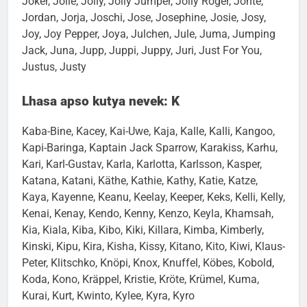
Joker, Jolie, Jolly, Jolly Jumper, Jolly Roger, Jonte,
Jordan, Jorja, Joschi, Jose, Josephine, Josie, Josy,
Joy, Joy Pepper, Joya, Julchen, Jule, Juma, Jumping
Jack, Juna, Jupp, Juppi, Juppy, Juri, Just For You,
Justus, Justy
Lhasa apso kutya nevek: K
Kaba-Bine, Kacey, Kai-Uwe, Kaja, Kalle, Kalli, Kangoo,
Kapi-Baringa, Kaptain Jack Sparrow, Karakiss, Karhu,
Kari, Karl-Gustav, Karla, Karlotta, Karlsson, Kasper,
Katana, Katani, Käthe, Kathie, Kathy, Katie, Katze,
Kaya, Kayenne, Keanu, Keelay, Keeper, Keks, Kelli, Kelly,
Kenai, Kenay, Kendo, Kenny, Kenzo, Keyla, Khamsah,
Kia, Kiala, Kiba, Kibo, Kiki, Killara, Kimba, Kimberly,
Kinski, Kipu, Kira, Kisha, Kissy, Kitano, Kito, Kiwi, Klaus-
Peter, Klitschko, Knöpi, Knox, Knuffel, Köbes, Kobold,
Koda, Kono, Kräppel, Kristie, Kröte, Krümel, Kuma,