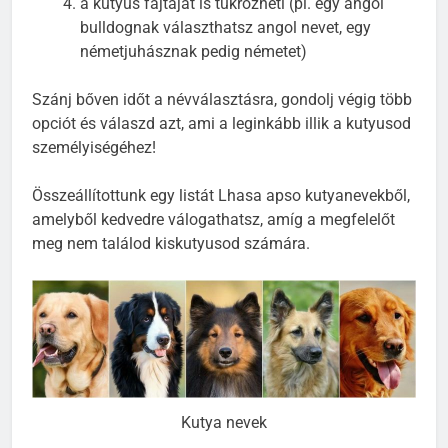
a kutyus fajtáját is tükrözheti (pl. egy angol
bulldognak választhatsz angol nevet, egy
németjuhásznak pedig németet)
Szánj bőven időt a névválasztásra, gondolj végig több
opciót és válaszd azt, ami a leginkább illik a kutyusod
személyiségéhez!
Összeállítottunk egy listát Lhasa apso kutyanevekből,
amelyből kedvedre válogathatsz, amíg a megfelelőt
meg nem találod kiskutyusod számára.
Kutya nevek