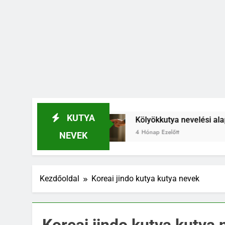
KUTYA
 el
Kölyökkutya nevelési alapelvek, amik egés
4 Hónap Ezelőtt
NEVEK
Kezdőoldal
Koreai jindo kutya kutya nevek