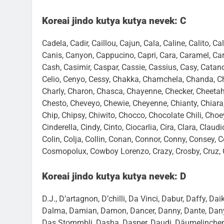
Koreai jindo kutya kutya nevek: C
Cadela, Cadir, Caillou, Cajun, Cala, Caline, Calito,
Canis, Canyon, Cappucino, Capri, Cara, Caramel, Cara
Cash, Casimir, Caspar, Cassie, Cassius, Casy, Catano,
Celio, Cenyo, Cessy, Chakka, Chamchela, Chanda, Cha
Charly, Charon, Chasca, Chayenne, Checker, Cheetah,
Chesto, Cheveyo, Chewie, Cheyenne, Chianty, Chiara, C
Chip, Chipsy, Chiwito, Chocco, Chocolate Chili, Choey
Cinderella, Cindy, Cinto, Ciocarlia, Cira, Clara, Clau
Colin, Colja, Collin, Conan, Connor, Conny, Consey,
Cosmopolux, Cowboy Lorenzo, Crazy, Crosby, Cruz, Cs
Koreai jindo kutya kutya nevek: D
D.J., D’artagnon, D’chilli, Da Vinci, Dabur, Daffy, Da
Dalma, Damian, Damon, Dancer, Danny, Dante, Dany 
Das Stommbli, Dasha, Dasper, Daudi, Däumelinchen, 