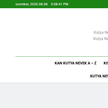
Ugrás
szombat, 2026.08.08.
5:08:42 PM
a
tartalomra
Kutya Ne
Kutya Ne
KAN KUTYA NEVEK A – Z
KI
KUTYA NE