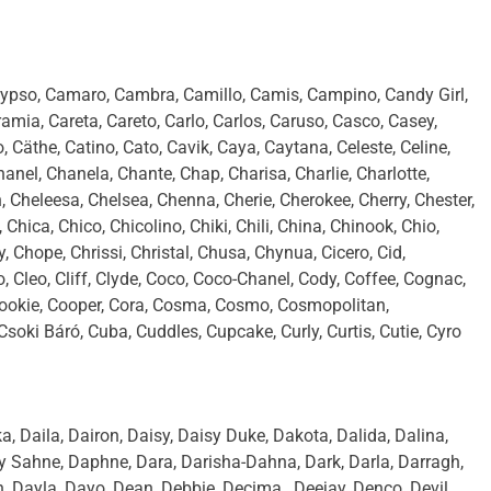
 Calypso, Camaro, Cambra, Camillo, Camis, Campino, Candy Girl,
mia, Careta, Careto, Carlo, Carlos, Caruso, Casco, Casey,
 Cäthe, Catino, Cato, Cavik, Caya, Caytana, Celeste, Celine,
nel, Chanela, Chante, Chap, Charisa, Charlie, Charlotte,
 Cheleesa, Chelsea, Chenna, Cherie, Cherokee, Cherry, Chester,
hica, Chico, Chicolino, Chiki, Chili, China, Chinook, Chio,
, Chope, Chrissi, Christal, Chusa, Chynua, Cicero, Cid,
dio, Cleo, Cliff, Clyde, Coco, Coco-Chanel, Cody, Coffee, Cognac,
 Cookie, Cooper, Cora, Cosma, Cosmo, Cosmopolitan,
oki Báró, Cuba, Cuddles, Cupcake, Curly, Curtis, Cutie, Cyro
ika, Daila, Dairon, Daisy, Daisy Duke, Dakota, Dalida, Dalina,
Sahne, Daphne, Dara, Darisha-Dahna, Dark, Darla, Darragh,
Dayla, Dayo, Dean, Debbie, Decima , Deejay, Denco, Devil,