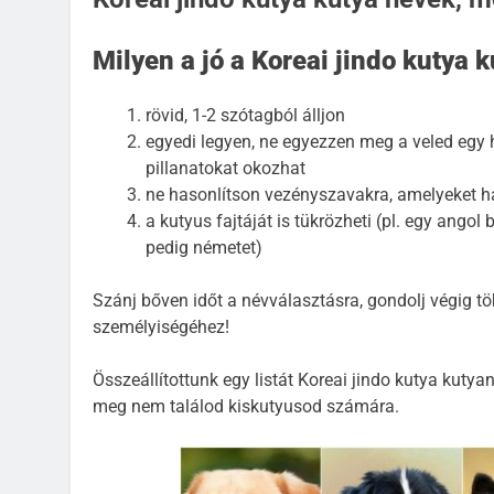
Milyen a jó a Koreai jindo kutya 
rövid, 1-2 szótagból álljon
egyedi legyen, ne egyezzen meg a veled egy h
pillanatokat okozhat
ne hasonlítson vezényszavakra, amelyeket h
a kutyus fajtáját is tükrözheti (pl. egy ang
pedig németet)
Szánj bőven időt a névválasztásra, gondolj végig töb
személyiségéhez!
Összeállítottunk egy listát Koreai jindo kutya kuty
meg nem találod kiskutyusod számára.