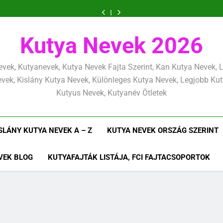
és
tanítás
nevelési
lefárasztása:
és
tanítás
nevelési
Kölyökkutya
Kölyökkutya
határok:
alapjai,
alapelvek,
mentálisan
határok:
alapjai,
alapelvek,
lefárasztása:
és
szeretettel,
amit
amik
és
szeretettel,
amit
amik
mentálisan
határok:
de
már
egész
fizikailag
de
már
egész
és
szeretettel,
Kutya Nevek 2026
következetesen
az
életre
következetesen
az
életre
fizikailag
de
első
szólnak
első
szólnak
következetesen
héten
héten
kezdj
kezdj
vek, Kutyanevek, Kutya Nevek Fajta Szerint, Kan Kutya Nevek,
el
el
vek, Kislány Kutya Nevek, Különleges Kutya Nevek, Legjobb Ku
Kutyus Nevek, Kutyanév Ötletek
SLÁNY KUTYA NEVEK A – Z
KUTYA NEVEK ORSZÁG SZERINT
VEK BLOG
KUTYAFAJTÁK LISTÁJA, FCI FAJTACSOPORTOK