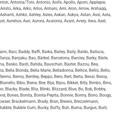
ton, Antonia/Toni, Antonio, Aoife, Apollo, Aponi, Applepie,
 Aristo, Arka, Arko, Arlos, Armani, Arni, Aron, Arrow, Arshaqq,
Ashanti, Ashkii, Ashley, Asies, Askan, Askya, Aslan, Assi, Asta,
gust, Aurelius, Auri, Aurora, Avalonia, Avast, Avery, Awa, Axel,
n, Baci, Baddy, Baffi, Baika, Bailey, Baily, Baldo, Balluca,
anja, Banjaku, Bao, Bärbel, Barcelona, Barcley, Barky, Bärle,
ma, Basko, Basti, Batida, Bauschan, Baxter, Bazou, Bea,
, Bella Bionda, Bella Marie, Belladonna, Bellice, Bellis, Bello,
Benno, Benny, Bentley, Beppo, Bero, Bert, Berta, Bessi, Bessy,
anello, Bibo, Biene, Bier, Bija, Bijou, Bikkel, Billy, Bimbo, Bino,
oo, Blacky, Blade, Blia, Blinki, Blizzard, Blue, Bo, Bob, Bobby,
d, Bones, Bonita, Bonita-Pepita, Bonnie, Bonny, Bono, Boogy,
Bowser, Brackelmann, Brady, Bran, Brewis, Brezzelmann,
, Bubble, Bubble Gum, Bucky, Buffy, Buh, Buma, Burgus, Burli,