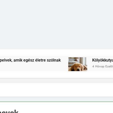
z életre szólnak
Kölyökkutya lefárasztása: me
4 Hónap Ezelőtt