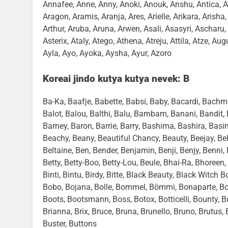
Annafee, Anne, Anny, Anoki, Anouk, Anshu, Antica, An
Aragon, Aramis, Aranja, Ares, Arielle, Arikara, Arisha,
Arthur, Aruba, Aruna, Arwen, Asali, Asasyri, Ascharu, 
Asterix, Ataly, Atego, Athena, Atreju, Attila, Atze, Au
Ayla, Ayo, Ayoka, Aysha, Ayur, Azoro
Koreai jindo kutya kutya nevek: B
Ba-Ka, Baafje, Babette, Babsi, Baby, Bacardi, Bachman
Balot, Balou, Balthi, Balu, Bambam, Banani, Bandit, B
Barney, Baron, Barrie, Barry, Bashima, Bashira, Basi
Beachy, Beany, Beautiful Chancy, Beauty, Beejay, Bella
Beltaine, Ben, Bender, Benjamin, Benji, Benjy, Benni, 
Betty, Betty-Boo, Betty-Lou, Beule, Bhai-Ra, Bhoreen, Bi
Binti, Bintu, Birdy, Bitte, Black Beauty, Black Witch B
Bobo, Bojana, Bolle, Bommel, Bömmi, Bonaparte, Bon
Boots, Bootsmann, Boss, Botox, Botticelli, Bounty, 
Brianna, Brix, Bruce, Bruna, Brunello, Bruno, Brutus
Buster, Buttons