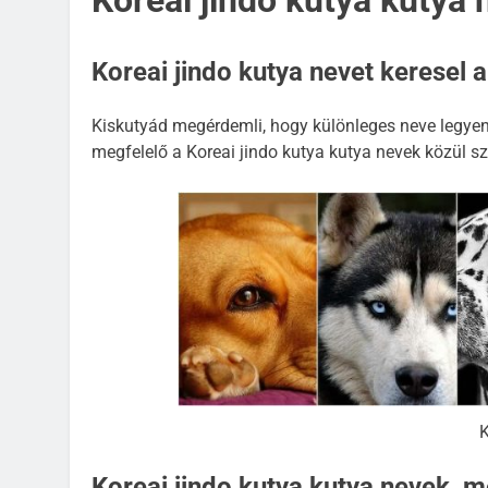
Koreai jindo kutya kutya
Koreai jindo kutya nevet keresel 
Kiskutyád megérdemli, hogy különleges neve legyen,
megfelelő a Koreai jindo kutya kutya nevek közül s
KUTYA NEVEK
KUTYA NEVEK O
Spanyol kutya nevek
K
2 Év Ezelőtt
Koreai jindo kutya kutya nevek, me