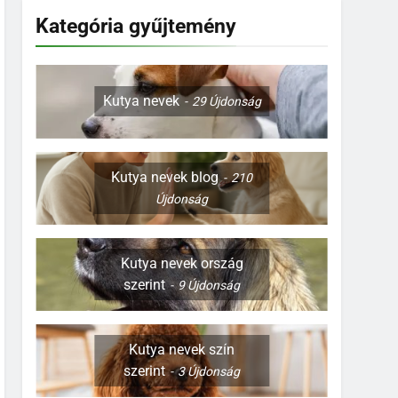
Kategória gyűjtemény
Kutya nevek
29
Újdonság
Kutya nevek blog
210
Újdonság
Kutya nevek ország
szerint
9
Újdonság
Kutya nevek szín
szerint
3
Újdonság