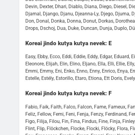
Devin, Dexter, Dhari, Diablo, Diana, Diego, Diesel, Die
Djamal, Django, Djanu, Djeanna-Ly, Djego, Djuma, Dj
Don, Donal, Donka, Donna, Donut, Dorkas, Dorothea, 
Drops, Dschoj, Dua, Duke, Duncan, Dunja, Duplo, Dü
Koreai jindo kutya kutya nevek: E
Easy, Ebby, Ecco, Eddi, Eddie, Eddy, Edgar, Eduard, Eik
Eleonore, Elijah, Elin, Elino, Eljano, Ella, Elli, Ellie,
Emmi, Emmy, Eni, Enko, Enno, Enny, Enrico, Enya, Enz
Estelle, Estély, Estorillo, Etaro, Etiona, Ett Doris, Eve
Koreai jindo kutya kutya nevek: F
Fabio, Faik, Faith, Falco, Falcon, Fame, Fameux, Fann
Feliz, Fellow, Femi, Feni, Fenja, Fenzy, Ferdinand, Fern
Figo, Filija, Filou, Fin, Fina, Findus, Fine, Finja, Finl
Flint, Flip, Flöckchen, Flocke, Flocki, Flöcky, Flora, 