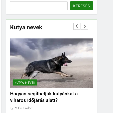
KERESÉS
Kutya nevek
KUTYA NEVEK
KUTYA NEVEK
K
ogyan segíthetjük kutyánkat a
Orosz kutya n
iharos időjárás alatt?
2 Év Ezelőtt
2 Év Ezelőtt