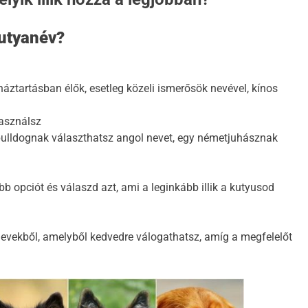
2 Év Ezelőtt
kutyanév?
áztartásban élők, esetleg közeli ismerősök nevével, kínos
asználsz
ol bulldognak választhatsz angol nevet, egy németjuhásznak
b opciót és válaszd azt, ami a leginkább illik a kutyusod
anevekből, amelyből kedvedre válogathatsz, amíg a megfelelőt