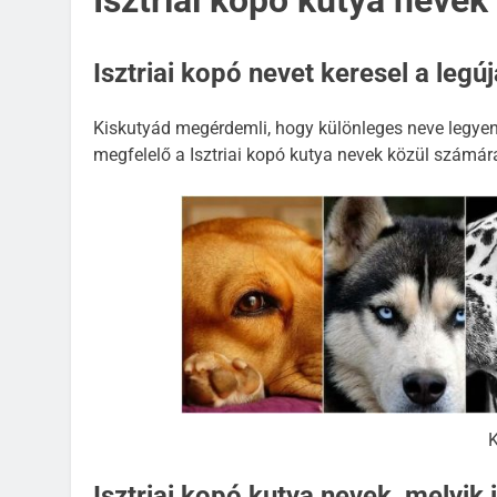
Isztriai kopó kutya nevek
Isztriai kopó nevet keresel a leg
Kiskutyád megérdemli, hogy különleges neve legyen,
megfelelő a Isztriai kopó kutya nevek közül számár
KUTYA NEVEK
KUTYA NEVEK ORSZÁG S
Spanyol kutya nevek
K
2 Év Ezelőtt
Isztriai kopó kutya nevek, melyik 