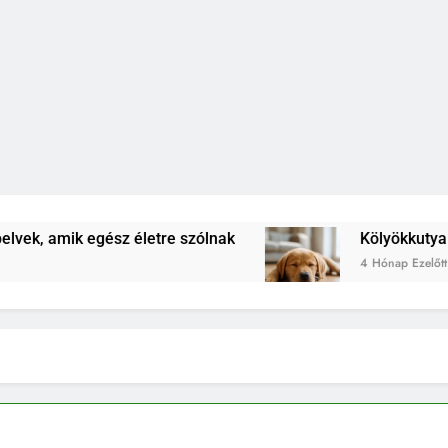
z életre szólnak
Kölyökkutya lefárasztása: men
4 Hónap Ezelőtt