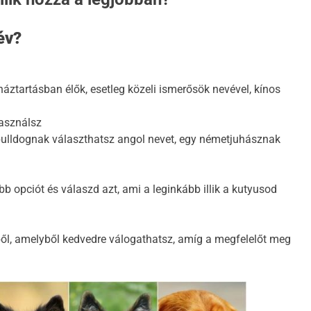
2 Év Ezelőtt
év?
áztartásban élők, esetleg közeli ismerősök nevével, kínos
asználsz
ol bulldognak választhatsz angol nevet, egy németjuhásznak
b opciót és válaszd azt, ami a leginkább illik a kutyusod
kből, amelyből kedvedre válogathatsz, amíg a megfelelőt meg