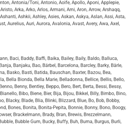
ton, Antonia/Toni, Antonio, Aoife, Apollo, Aponi, Applepie,
 Aristo, Arka, Arko, Arlos, Armani, Arni, Aron, Arrow, Arshaqq,
Ashanti, Ashkii, Ashley, Asies, Askan, Askya, Aslan, Assi, Asta,
gust, Aurelius, Auri, Aurora, Avalonia, Avast, Avery, Awa, Axel,
n, Baci, Baddy, Baffi, Baika, Bailey, Baily, Baldo, Balluca,
anja, Banjaku, Bao, Bärbel, Barcelona, Barcley, Barky, Bärle,
ma, Basko, Basti, Batida, Bauschan, Baxter, Bazou, Bea,
, Bella Bionda, Bella Marie, Belladonna, Bellice, Bellis, Bello,
Benno, Benny, Bentley, Beppo, Bero, Bert, Berta, Bessi, Bessy,
anello, Bibo, Biene, Bier, Bija, Bijou, Bikkel, Billy, Bimbo, Bino,
oo, Blacky, Blade, Blia, Blinki, Blizzard, Blue, Bo, Bob, Bobby,
d, Bones, Bonita, Bonita-Pepita, Bonnie, Bonny, Bono, Boogy,
Bowser, Brackelmann, Brady, Bran, Brewis, Brezzelmann,
, Bubble, Bubble Gum, Bucky, Buffy, Buh, Buma, Burgus, Burli,