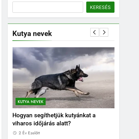
KERESÉS
Kutya nevek
 NEVEK
KUTYA NEVEK
KUTYA N
 segíthetjük kutyánkat a
Orosz kutya nevek
s időjárás alatt?
2 Év Ezelőtt
zelőtt