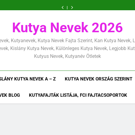
és
tanítás
nevelési
lefárasztása:
és
tanítás
nevelési
Kölyökkutya
Kölyökkutya
határok:
alapjai,
alapelvek,
mentálisan
határok:
alapjai,
alapelvek,
lefárasztása:
és
szeretettel,
amit
amik
és
szeretettel,
amit
amik
mentálisan
határok:
de
már
egész
fizikailag
de
már
egész
és
szeretettel,
következetesen
az
életre
következetesen
az
életre
fizikailag
de
Kutya Nevek 2026
első
szólnak
első
szólnak
következetesen
héten
héten
kezdj
kezdj
el
el
vek, Kutyanevek, Kutya Nevek Fajta Szerint, Kan Kutya Nevek,
vek, Kislány Kutya Nevek, Különleges Kutya Nevek, Legjobb Ku
Kutyus Nevek, Kutyanév Ötletek
SLÁNY KUTYA NEVEK A – Z
KUTYA NEVEK ORSZÁG SZERINT
VEK BLOG
KUTYAFAJTÁK LISTÁJA, FCI FAJTACSOPORTOK