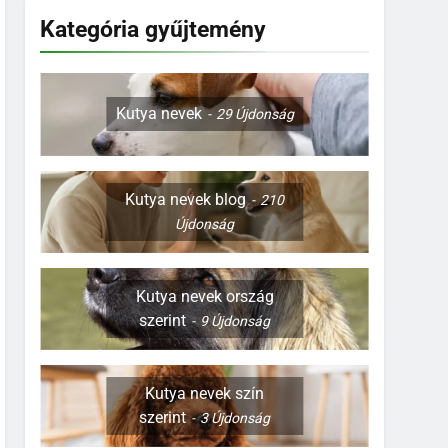
Kategória gyűjtemény
Kutya nevek
29
Újdonság
Kutya nevek blog
210
Újdonság
Kutya nevek ország
szerint
9
Újdonság
Kutya nevek szín
szerint
3
Újdonság