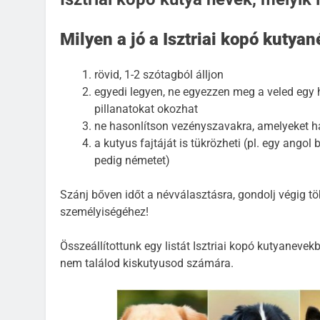
Milyen a jó a Isztriai kopó kutyan
rövid, 1-2 szótagból álljon
egyedi legyen, ne egyezzen meg a veled egy h
pillanatokat okozhat
ne hasonlítson vezényszavakra, amelyeket h
a kutyus fajtáját is tükrözheti (pl. egy ang
pedig németet)
Szánj bőven időt a névválasztásra, gondolj végig töb
személyiségéhez!
Összeállítottunk egy listát Isztriai kopó kutyaneve
nem találod kiskutyusod számára.