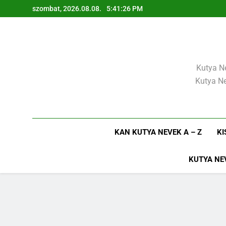
Ugrás
szombat, 2026.08.08.
5:41:27 PM
a
tartalomra
Kutya Ne
Kutya Ne
KAN KUTYA NEVEK A – Z
KI
KUTYA NE