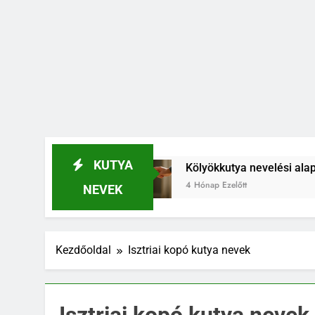
KUTYA
 el
Kölyökkutya nevelési alapelvek, amik egés
4 Hónap Ezelőtt
NEVEK
Kezdőoldal
Isztriai kopó kutya nevek