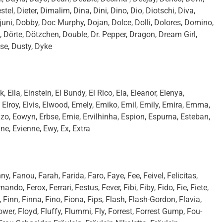
stel, Dieter, Dimalim, Dina, Dini, Dino, Dio, Diotschi, Diva,
uni, Dobby, Doc Murphy, Dojan, Dolce, Dolli, Dolores, Domino,
Dörte, Dötzchen, Double, Dr. Pepper, Dragon, Dream Girl,
se, Dusty, Dyke
, Eila, Einstein, El Bundy, El Rico, Ela, Eleanor, Elenya,
 Elly, Elroy, Elvis, Elwood, Emely, Emiko, Emil, Emily, Emira, Emma,
o, Eowyn, Erbse, Ernie, Ervilhinha, Espion, Espurna, Esteban,
lyne, Evienne, Ewy, Ex, Extra
y, Fanou, Farah, Farida, Faro, Faye, Fee, Feivel, Felicitas,
ando, Ferox, Ferrari, Festus, Fever, Fibi, Fiby, Fido, Fie, Fiete,
ey, Finn, Finna, Fino, Fiona, Fips, Flash, Flash-Gordon, Flavia,
Flower, Floyd, Fluffy, Flummi, Fly, Forrest, Forrest Gump, Fou-