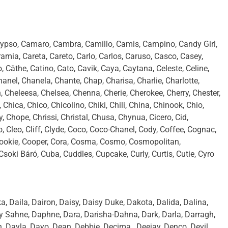
 Calypso, Camaro, Cambra, Camillo, Camis, Campino, Candy Girl,
mia, Careta, Careto, Carlo, Carlos, Caruso, Casco, Casey,
 Cäthe, Catino, Cato, Cavik, Caya, Caytana, Celeste, Celine,
nel, Chanela, Chante, Chap, Charisa, Charlie, Charlotte,
 Cheleesa, Chelsea, Chenna, Cherie, Cherokee, Cherry, Chester,
hica, Chico, Chicolino, Chiki, Chili, China, Chinook, Chio,
, Chope, Chrissi, Christal, Chusa, Chynua, Cicero, Cid,
dio, Cleo, Cliff, Clyde, Coco, Coco-Chanel, Cody, Coffee, Cognac,
 Cookie, Cooper, Cora, Cosma, Cosmo, Cosmopolitan,
oki Báró, Cuba, Cuddles, Cupcake, Curly, Curtis, Cutie, Cyro
ika, Daila, Dairon, Daisy, Daisy Duke, Dakota, Dalida, Dalina,
Sahne, Daphne, Dara, Darisha-Dahna, Dark, Darla, Darragh,
Dayla, Dayo, Dean, Debbie, Decima , Deejay, Denco, Devil,