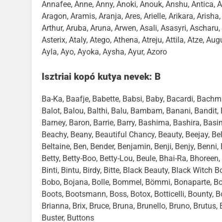
Annafee, Anne, Anny, Anoki, Anouk, Anshu, Antica, An
Aragon, Aramis, Aranja, Ares, Arielle, Arikara, Arisha,
Arthur, Aruba, Aruna, Arwen, Asali, Asasyri, Ascharu, 
Asterix, Ataly, Atego, Athena, Atreju, Attila, Atze, Au
Ayla, Ayo, Ayoka, Aysha, Ayur, Azoro
Isztriai kopó kutya nevek: B
Ba-Ka, Baafje, Babette, Babsi, Baby, Bacardi, Bachman
Balot, Balou, Balthi, Balu, Bambam, Banani, Bandit, B
Barney, Baron, Barrie, Barry, Bashima, Bashira, Basi
Beachy, Beany, Beautiful Chancy, Beauty, Beejay, Bella
Beltaine, Ben, Bender, Benjamin, Benji, Benjy, Benni, 
Betty, Betty-Boo, Betty-Lou, Beule, Bhai-Ra, Bhoreen, Bi
Binti, Bintu, Birdy, Bitte, Black Beauty, Black Witch B
Bobo, Bojana, Bolle, Bommel, Bömmi, Bonaparte, Bon
Boots, Bootsmann, Boss, Botox, Botticelli, Bounty, 
Brianna, Brix, Bruce, Bruna, Brunello, Bruno, Brutus
Buster, Buttons