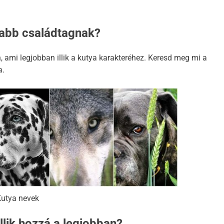
újabb családtagnak?
 ami legjobban illik a kutya karakteréhez. Keresd meg mi a
a.
ZERINT
KUTYA NEVEK
KUTYA
A kutyák és a szokások: Hogyan
Hogyan
építsünk fel egy napi rutint
viharo
utya nevek
kutyánknak?
2 Év E
illik hozzá a legjobban?