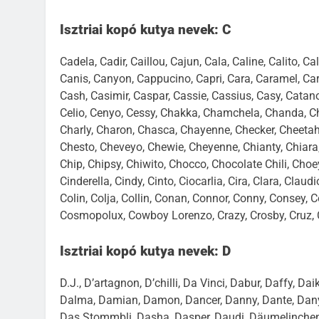
Isztriai kopó kutya nevek: C
Cadela, Cadir, Caillou, Cajun, Cala, Caline, Calito,
Canis, Canyon, Cappucino, Capri, Cara, Caramel, Cara
Cash, Casimir, Caspar, Cassie, Cassius, Casy, Catano,
Celio, Cenyo, Cessy, Chakka, Chamchela, Chanda, Cha
Charly, Charon, Chasca, Chayenne, Checker, Cheetah,
Chesto, Cheveyo, Chewie, Cheyenne, Chianty, Chiara, C
Chip, Chipsy, Chiwito, Chocco, Chocolate Chili, Choey
Cinderella, Cindy, Cinto, Ciocarlia, Cira, Clara, Clau
Colin, Colja, Collin, Conan, Connor, Conny, Consey,
Cosmopolux, Cowboy Lorenzo, Crazy, Crosby, Cruz, Cs
Isztriai kopó kutya nevek: D
D.J., D’artagnon, D’chilli, Da Vinci, Dabur, Daffy, Da
Dalma, Damian, Damon, Dancer, Danny, Dante, Dany 
Das Stommbli, Dasha, Dasper, Daudi, Däumelinchen, 