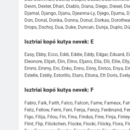
Devin, Dexter, Dhari, Diablo, Diana, Diego, Diesel, Die
Djamal, Django, Djanu, Djeanna-Ly, Djego, Djuma, Dj
Don, Donal, Donka, Donna, Donut, Dorkas, Dorothea, 
Drops, Dschoj, Dua, Duke, Duncan, Dunja, Duplo, Dü
Isztriai kopó kutya nevek: E
Easy, Ebby, Ecco, Eddi, Eddie, Eddy, Edgar, Eduard, Eik
Eleonore, Elijah, Elin, Elino, Eljano, Ella, Elli, Ellie,
Emmi, Emmy, Eni, Enko, Enno, Enny, Enrico, Enya, Enz
Estelle, Estély, Estorillo, Etaro, Etiona, Ett Doris, Eve
Isztriai kopó kutya nevek: F
Fabio, Faik, Faith, Falco, Falcon, Fame, Fameux, Fann
Feliz, Fellow, Femi, Feni, Fenja, Fenzy, Ferdinand, Fern
Figo, Filija, Filou, Fin, Fina, Findus, Fine, Finja, Finl
Flint, Flip, Flöckchen, Flocke, Flocki, Flöcky, Flora, 