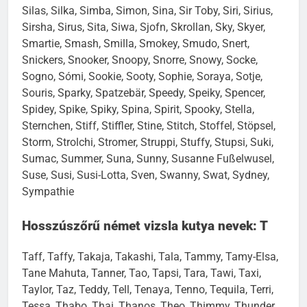
Silas, Silka, Simba, Simon, Sina, Sir Toby, Siri, Sirius,
Sirsha, Sirus, Sita, Siwa, Sjofn, Skrollan, Sky, Skyer,
Smartie, Smash, Smilla, Smokey, Smudo, Snert,
Snickers, Snooker, Snoopy, Snorre, Snowy, Socke,
Sogno, Sómi, Sookie, Sooty, Sophie, Soraya, Sotje,
Souris, Sparky, Spatzebär, Speedy, Speiky, Spencer,
Spidey, Spike, Spiky, Spina, Spirit, Spooky, Stella,
Sternchen, Stiff, Stiffler, Stine, Stitch, Stoffel, Stöpsel,
Storm, Strolchi, Stromer, Struppi, Stuffy, Stupsi, Suki,
Sumac, Summer, Suna, Sunny, Susanne Fußelwusel,
Suse, Susi, Susi-Lotta, Sven, Swanny, Swat, Sydney,
Sympathie
Hosszúszőrű német vizsla kutya nevek: T
Taff, Taffy, Takaja, Takashi, Tala, Tammy, Tamy-Elsa,
Tane Mahuta, Tanner, Tao, Tapsi, Tara, Tawi, Taxi,
Taylor, Taz, Teddy, Tell, Tenaya, Tenno, Tequila, Terri,
Tessa, Thabo, Thai, Thanos, Theo, Thimmy, Thunder,