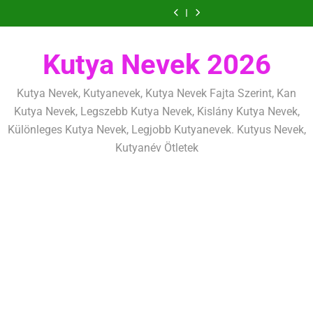
Ugrás
szeretettel,
amit
amik
és
szeretettel,
amit
amik
mentálisan
határok:
de
már
egész
fizikailag
de
már
egész
és
szeretettel,
a
következetesen
az
életre
következetesen
az
életre
fizikailag
de
tartalomra
első
szólnak
első
szólnak
következetesen
héten
héten
Kutya Nevek 2026
kezdj
kezdj
el
el
Kutya Nevek, Kutyanevek, Kutya Nevek Fajta Szerint, Kan
Kutya Nevek, Legszebb Kutya Nevek, Kislány Kutya Nevek,
Különleges Kutya Nevek, Legjobb Kutyanevek. Kutyus Nevek,
Kutyanév Ötletek