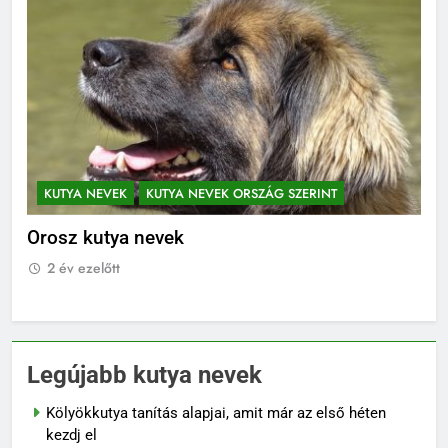
KUTYA NEVEK
KUTYA NEVEK ORSZÁG SZERINT
K
Orosz kutya nevek
No
2 év ezelőtt
2
Legújabb kutya nevek
Kölyökkutya tanítás alapjai, amit már az első héten
kezdj el