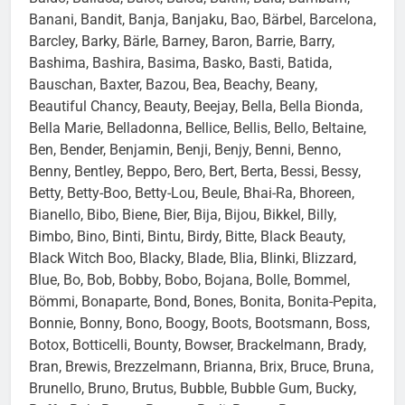
Banani, Bandit, Banja, Banjaku, Bao, Bärbel, Barcelona,
Barcley, Barky, Bärle, Barney, Baron, Barrie, Barry,
Bashima, Bashira, Basima, Basko, Basti, Batida,
Bauschan, Baxter, Bazou, Bea, Beachy, Beany,
Beautiful Chancy, Beauty, Beejay, Bella, Bella Bionda,
Bella Marie, Belladonna, Bellice, Bellis, Bello, Beltaine,
Ben, Bender, Benjamin, Benji, Benjy, Benni, Benno,
Benny, Bentley, Beppo, Bero, Bert, Berta, Bessi, Bessy,
Betty, Betty-Boo, Betty-Lou, Beule, Bhai-Ra, Bhoreen,
Bianello, Bibo, Biene, Bier, Bija, Bijou, Bikkel, Billy,
Bimbo, Bino, Binti, Bintu, Birdy, Bitte, Black Beauty,
Black Witch Boo, Blacky, Blade, Blia, Blinki, Blizzard,
Blue, Bo, Bob, Bobby, Bobo, Bojana, Bolle, Bommel,
Bömmi, Bonaparte, Bond, Bones, Bonita, Bonita-Pepita,
Bonnie, Bonny, Bono, Boogy, Boots, Bootsmann, Boss,
Botox, Botticelli, Bounty, Bowser, Brackelmann, Brady,
Bran, Brewis, Brezzelmann, Brianna, Brix, Bruce, Bruna,
Brunello, Bruno, Brutus, Bubble, Bubble Gum, Bucky,