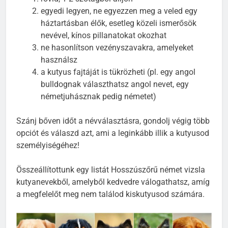
egyedi legyen, ne egyezzen meg a veled egy
háztartásban élők, esetleg közeli ismerősök
nevével, kínos pillanatokat okozhat
ne hasonlítson vezényszavakra, amelyeket
használsz
a kutyus fajtáját is tükrözheti (pl. egy angol
bulldognak választhatsz angol nevet, egy
németjuhásznak pedig németet)
Szánj bőven időt a névválasztásra, gondolj végig több
opciót és válaszd azt, ami a leginkább illik a kutyusod
személyiségéhez!
Összeállítottunk egy listát Hosszúszőrű német vizsla
kutyanevekből, amelyből kedvedre válogathatsz, amíg
a megfelelőt meg nem találod kiskutyusod számára.