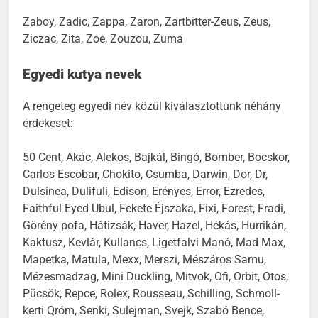
Zaboy, Zadic, Zappa, Zaron, Zartbitter-Zeus, Zeus,
Ziczac, Zita, Zoe, Zouzou, Zuma
Egyedi kutya nevek
A rengeteg egyedi név közül kiválasztottunk néhány
érdekeset:
50 Cent, Akác, Alekos, Bajkál, Bingó, Bomber, Bocskor,
Carlos Escobar, Chokito, Csumba, Darwin, Dor, Dr,
Dulsinea, Dulifuli, Edison, Erényes, Error, Ezredes,
Faithful Eyed Ubul, Fekete Éjszaka, Fixi, Forest, Fradi,
Görény pofa, Hátizsák, Haver, Hazel, Hékás, Hurrikán,
Kaktusz, Kevlár, Kullancs, Ligetfalvi Manó, Mad Max,
Mapetka, Matula, Mexx, Merszi, Mészáros Samu,
Mézesmadzag, Mini Duckling, Mitvok, Ofi, Orbit, Otos,
Pücsök, Repce, Rolex, Rousseau, Schilling, Schmoll-
kerti Qróm, Senki, Sulejman, Svejk, Szabó Bence,