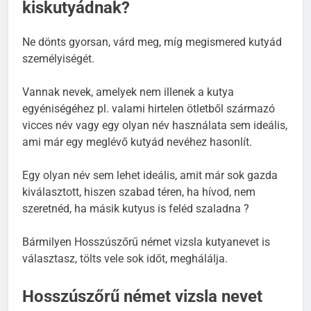
kiskutyádnak?
Ne dönts gyorsan, várd meg, míg megismered kutyád
személyiségét.
Vannak nevek, amelyek nem illenek a kutya
egyéniségéhez pl. valami hirtelen ötletből származó
vicces név vagy egy olyan név használata sem ideális,
ami már egy meglévő kutyád nevéhez hasonlít.
Egy olyan név sem lehet ideális, amit már sok gazda
kiválasztott, hiszen szabad téren, ha hívod, nem
szeretnéd, ha másik kutyus is feléd szaladna ?
Bármilyen Hosszúszőrű német vizsla kutyanevet is
választasz, tölts vele sok időt, meghálálja.
Hosszúszőrű német vizsla nevet