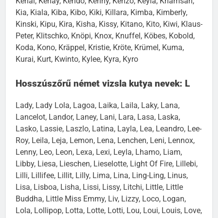
Kenai, Kenay, Kendo, Kenny, Kenzo, Keyla, Khamsah,
Kia, Kiala, Kiba, Kibo, Kiki, Killara, Kimba, Kimberly,
Kinski, Kipu, Kira, Kisha, Kissy, Kitano, Kito, Kiwi, Klaus-
Peter, Klitschko, Knöpi, Knox, Knuffel, Köbes, Kobold,
Koda, Kono, Kräppel, Kristie, Kröte, Krümel, Kuma,
Kurai, Kurt, Kwinto, Kylee, Kyra, Kyro
Hosszúszőrű német vizsla kutya nevek: L
Lady, Lady Lola, Lagoa, Laika, Laila, Laky, Lana,
Lancelot, Landor, Laney, Lani, Lara, Lasa, Laska,
Lasko, Lassie, Laszlo, Latina, Layla, Lea, Leandro, Lee-
Roy, Leila, Leja, Lemon, Lena, Lenchen, Leni, Lennox,
Lenny, Leo, Leon, Lexa, Lexi, Leyla, Lhamo, Liam,
Libby, Liesa, Lieschen, Lieselotte, Light Of Fire, Lillebi,
Lilli, Lillifee, Lillit, Lilly, Lima, Lina, Ling-Ling, Linus,
Lisa, Lisboa, Lisha, Lissi, Lissy, Litchi, Little, Little
Buddha, Little Miss Emmy, Liv, Lizzy, Loco, Logan,
Lola, Lollipop, Lotta, Lotte, Lotti, Lou, Loui, Louis, Love,