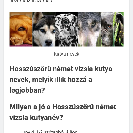
nevek közül számára.
Kutya nevek
Hosszúszőrű német vizsla kutya
nevek, melyik illik hozzá a
legjobban?
Milyen a jó a Hosszúszőrű német
vizsla kutyanév?
rövid, 1-2 szótagból álljon