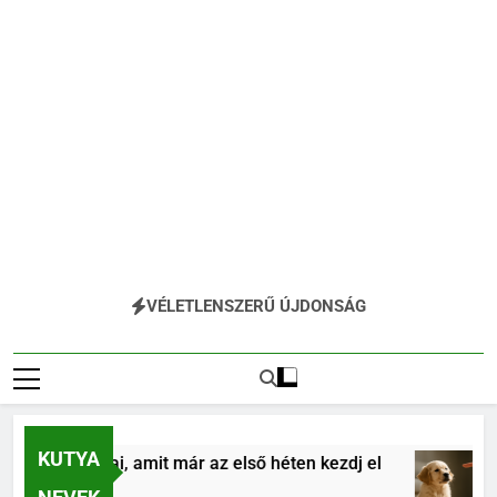
VÉLETLENSZERŰ ÚJDONSÁG
KUTYA
s alapjai, amit már az első héten kezdj el
Köl
4 Hó