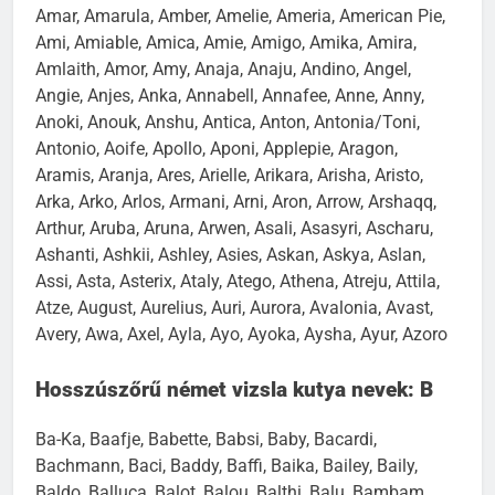
Amar, Amarula, Amber, Amelie, Ameria, American Pie,
Ami, Amiable, Amica, Amie, Amigo, Amika, Amira,
Amlaith, Amor, Amy, Anaja, Anaju, Andino, Angel,
Angie, Anjes, Anka, Annabell, Annafee, Anne, Anny,
Anoki, Anouk, Anshu, Antica, Anton, Antonia/Toni,
Antonio, Aoife, Apollo, Aponi, Applepie, Aragon,
Aramis, Aranja, Ares, Arielle, Arikara, Arisha, Aristo,
Arka, Arko, Arlos, Armani, Arni, Aron, Arrow, Arshaqq,
Arthur, Aruba, Aruna, Arwen, Asali, Asasyri, Ascharu,
Ashanti, Ashkii, Ashley, Asies, Askan, Askya, Aslan,
Assi, Asta, Asterix, Ataly, Atego, Athena, Atreju, Attila,
Atze, August, Aurelius, Auri, Aurora, Avalonia, Avast,
Avery, Awa, Axel, Ayla, Ayo, Ayoka, Aysha, Ayur, Azoro
Hosszúszőrű német vizsla kutya nevek: B
Ba-Ka, Baafje, Babette, Babsi, Baby, Bacardi,
Bachmann, Baci, Baddy, Baffi, Baika, Bailey, Baily,
Baldo, Balluca, Balot, Balou, Balthi, Balu, Bambam,