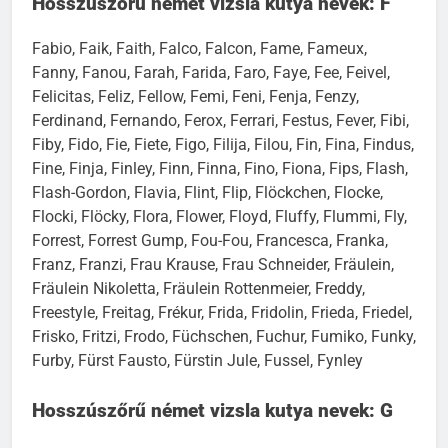
Hosszúszőrű német vizsla kutya nevek: F
Fabio, Faik, Faith, Falco, Falcon, Fame, Fameux,
Fanny, Fanou, Farah, Farida, Faro, Faye, Fee, Feivel,
Felicitas, Feliz, Fellow, Femi, Feni, Fenja, Fenzy,
Ferdinand, Fernando, Ferox, Ferrari, Festus, Fever, Fibi,
Fiby, Fido, Fie, Fiete, Figo, Filija, Filou, Fin, Fina, Findus,
Fine, Finja, Finley, Finn, Finna, Fino, Fiona, Fips, Flash,
Flash-Gordon, Flavia, Flint, Flip, Flöckchen, Flocke,
Flocki, Flöcky, Flora, Flower, Floyd, Fluffy, Flummi, Fly,
Forrest, Forrest Gump, Fou-Fou, Francesca, Franka,
Franz, Franzi, Frau Krause, Frau Schneider, Fräulein,
Fräulein Nikoletta, Fräulein Rottenmeier, Freddy,
Freestyle, Freitag, Frékur, Frida, Fridolin, Frieda, Friedel,
Frisko, Fritzi, Frodo, Füchschen, Fuchur, Fumiko, Funky,
Furby, Fürst Fausto, Fürstin Jule, Fussel, Fynley
Hosszúszőrű német vizsla kutya nevek: G