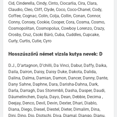
Cid, Cinderella, Cindy, Cinto, Ciocarlia, Cira, Clara,
Claudio, Cleo, Cliff, Clyde, Coco, Coco-Chanel, Cody,
Coffee, Cognac, Colin, Colja, Collin, Conan, Connor,
Conny, Consey, Cookie, Cooper, Cora, Cosma, Cosmo,
Cosmopolitan, Cosmopolux, Cowboy Lorenzo, Crazy,
Crosby, Cruz, Csoki Báró, Cuba, Cuddles, Cupcake,
Curly, Curtis, Cutie, Cyro
Hosszúszőrű német vizsla kutya nevek: D
D.J., D’artagnon, D’chilli, Da Vinci, Dabur, Daffy, Daika,
Daila, Dairon, Daisy, Daisy Duke, Dakota, Dalida,
Dalina, Dalma, Damian, Damon, Dancer, Danny, Dante,
Dany Sahne, Daphne, Dara, Darisha-Dahna, Dark,
Darla, Darragh, Das Stommbli, Dasha, Dasper, Daudi,
Däumelinchen, Dayla, Dayo, Dean, Debbie, Decima ,
Deejay, Denco, Devil, Devin, Dexter, Dhari, Diablo,
Diana, Diego, Diesel, Diestel, Dieter, Dimalim, Dina,
Dini, Dino, Dio, Diotschi, Diva, Djamal, Django, Djanu,