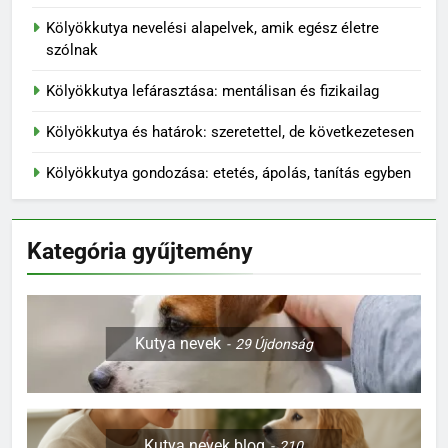
Kölyökkutya nevelési alapelvek, amik egész életre
szólnak
Kölyökkutya lefárasztása: mentálisan és fizikailag
Kölyökkutya és határok: szeretettel, de következetesen
Kölyökkutya gondozása: etetés, ápolás, tanítás egyben
Kategória gyűjtemény
Kutya nevek
29
Újdonság
Kutya nevek blog
210