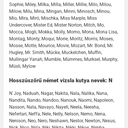
Sophie, Miley, Milka, Milla, Miller, Millie, Milo, Milou,
Milow, Milu, Mina, Mingan, Minni, Minosch, Minou,
Mio, Mira, Miró, Mischka, Miss Marple, Miss
Undercover, Mister Ed, Mister Norton, Mitch, Mo,
Mocca, Mogli, Mokka, Molly, Momo, Mona, Mona Lisa,
Montag, Monty, Moqui, Morie, Moritz, Morris, Moses,
Mosse, Motte, Mourice, Movie, Mozart, Mr. Bond, Mr.
Hugley, Mr. Smith, Mücke, Muckelchen, Muffin,
Mullingar Yanah, Mumble, Mümmes, Murksel, Murphy,
Müsli, Mylow
Hosszúszőrű német vizsla kutya nevek: N
N`Joy, Naduah, Nagar, Nakita, Nala, Nalika, Nana,
Nandita, Nando, Nandoo, Nanouk, Naomi, Napoleon,
Nasson, Nata, Navayo, Nayeli, Neela, Neesha,
Nefertari, Neffa, Nele, Nelly, Nelson, Nemo, Nena,
Nenison, Neo, Nero, Neshawn, Nestor, Newton, Nexus,
Nick, Nico, Niila, Niki, Nikita, Nikki, Nikos, Nimba,