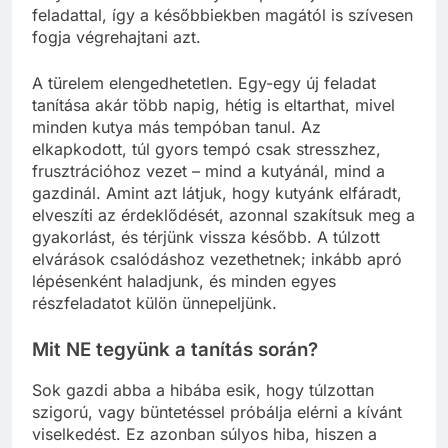
feladattal, így a későbbiekben magától is szívesen
fogja végrehajtani azt.
A türelem elengedhetetlen. Egy-egy új feladat
tanítása akár több napig, hétig is eltarthat, mivel
minden kutya más tempóban tanul. Az
elkapkodott, túl gyors tempó csak stresszhez,
frusztrációhoz vezet – mind a kutyánál, mind a
gazdinál. Amint azt látjuk, hogy kutyánk elfáradt,
elveszíti az érdeklődését, azonnal szakítsuk meg a
gyakorlást, és térjünk vissza később. A túlzott
elvárások csalódáshoz vezethetnek; inkább apró
lépésenként haladjunk, és minden egyes
részfeladatot külön ünnepeljünk.
Mit NE tegyünk a tanítás során?
Sok gazdi abba a hibába esik, hogy túlzottan
szigorú, vagy büntetéssel próbálja elérni a kívánt
viselkedést. Ez azonban súlyos hiba, hiszen a