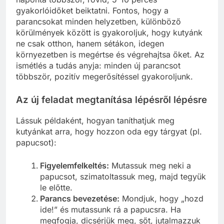
gyakorlóidőket beiktatni. Fontos, hogy a
parancsokat minden helyzetben, különböző
körülmények között is gyakoroljuk, hogy kutyánk
ne csak otthon, hanem sétákon, idegen
környezetben is megértse és végrehajtsa őket. Az
ismétlés a tudás anyja: minden új parancsot
többször, pozitív megerősítéssel gyakoroljunk.
Az új feladat megtanítása lépésről lépésre
Lássuk példaként, hogyan taníthatjuk meg
kutyánkat arra, hogy hozzon oda egy tárgyat (pl.
papucsot):
Figyelemfelkeltés:
Mutassuk meg neki a
papucsot, szimatoltassuk meg, majd tegyük
le előtte.
Parancs bevezetése:
Mondjuk, hogy „hozd
ide!” és mutassunk rá a papucsra. Ha
megfogja, dicsérjük meg, sőt, jutalmazzuk