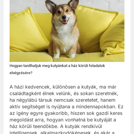
Hogyan taníthatjuk meg kutyánkat a ház körüli feladatok
elvégzésére?
A házi kedvencek, különösen a kutyák, ma már
családtagként élnek velünk, és sokan szeretnék,
ha négylábú társuk nemcsak szeretetet, hanem
aktív segítséget is nyújtana a mindennapokban. Ez
az igény egyre gyakoribb, hiszen sok gazdi keres
megoldást arra, hogyan vonhatná be kutyáját a
ház körüli teendőkbe. A kutyák rendkívül
intelligensek, alkalmazkodóképesek, és akár a