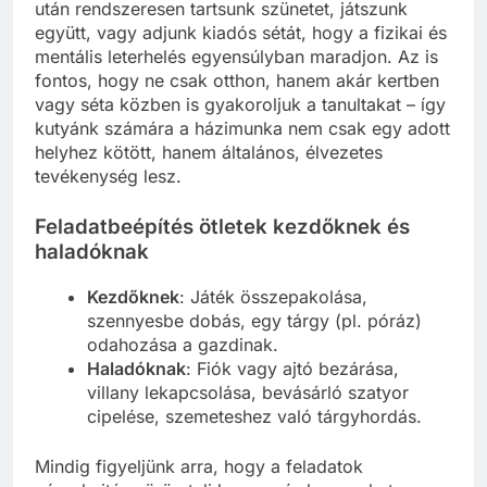
után rendszeresen tartsunk szünetet, játszunk
együtt, vagy adjunk kiadós sétát, hogy a fizikai és
mentális leterhelés egyensúlyban maradjon. Az is
fontos, hogy ne csak otthon, hanem akár kertben
vagy séta közben is gyakoroljuk a tanultakat – így
kutyánk számára a házimunka nem csak egy adott
helyhez kötött, hanem általános, élvezetes
tevékenység lesz.
Feladatbeépítés ötletek kezdőknek és
haladóknak
Kezdőknek
: Játék összepakolása,
szennyesbe dobás, egy tárgy (pl. póráz)
odahozása a gazdinak.
Haladóknak
: Fiók vagy ajtó bezárása,
villany lekapcsolása, bevásárló szatyor
cipelése, szemeteshez való tárgyhordás.
Mindig figyeljünk arra, hogy a feladatok