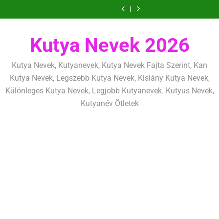
Ugrás
szeretettel,
amit
amik
és
szeretettel,
amit
amik
mentálisan
határok:
de
már
egész
fizikailag
de
már
egész
és
szeretettel,
a
következetesen
az
életre
következetesen
az
életre
fizikailag
de
tartalomra
első
szólnak
első
szólnak
következetesen
héten
héten
Kutya Nevek 2026
kezdj
kezdj
el
el
Kutya Nevek, Kutyanevek, Kutya Nevek Fajta Szerint, Kan
Kutya Nevek, Legszebb Kutya Nevek, Kislány Kutya Nevek,
Különleges Kutya Nevek, Legjobb Kutyanevek. Kutyus Nevek,
Kutyanév Ötletek