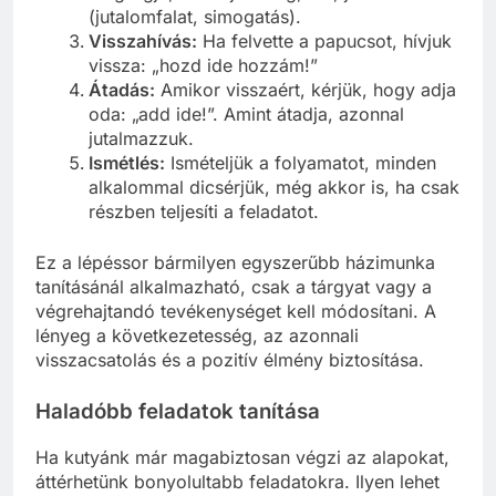
(jutalomfalat, simogatás).
Visszahívás:
Ha felvette a papucsot, hívjuk
vissza: „hozd ide hozzám!”
Átadás:
Amikor visszaért, kérjük, hogy adja
oda: „add ide!”. Amint átadja, azonnal
jutalmazzuk.
Ismétlés:
Ismételjük a folyamatot, minden
alkalommal dicsérjük, még akkor is, ha csak
részben teljesíti a feladatot.
Ez a lépéssor bármilyen egyszerűbb házimunka
tanításánál alkalmazható, csak a tárgyat vagy a
végrehajtandó tevékenységet kell módosítani. A
lényeg a következetesség, az azonnali
visszacsatolás és a pozitív élmény biztosítása.
Haladóbb feladatok tanítása
Ha kutyánk már magabiztosan végzi az alapokat,
áttérhetünk bonyolultabb feladatokra. Ilyen lehet