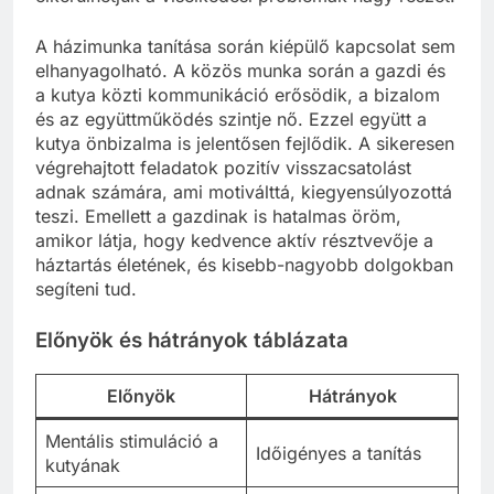
A házimunka tanítása során kiépülő kapcsolat sem
elhanyagolható. A közös munka során a gazdi és
a kutya közti kommunikáció erősödik, a bizalom
és az együttműködés szintje nő. Ezzel együtt a
kutya önbizalma is jelentősen fejlődik. A sikeresen
végrehajtott feladatok pozitív visszacsatolást
adnak számára, ami motiválttá, kiegyensúlyozottá
teszi. Emellett a gazdinak is hatalmas öröm,
amikor látja, hogy kedvence aktív résztvevője a
háztartás életének, és kisebb-nagyobb dolgokban
segíteni tud.
Előnyök és hátrányok táblázata
Előnyök
Hátrányok
Mentális stimuláció a
Időigényes a tanítás
kutyának