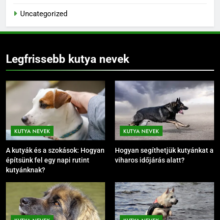
Uncategorized
Legfrissebb kutya nevek
KUTYA NEVEK
KUTYA NEVEK
A kutyák és a szokások: Hogyan
Hogyan segíthetjük kutyánkat a
építsünk fel egy napi rutint
viharos időjárás alatt?
kutyánknak?