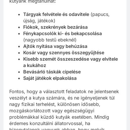
kutyánk megtanulhat:
Tárgyak felvétele és odavitele
(papucs,
újság, játékok)
Fiókok, szekrények bezárása
Fénykapcsolók ki- és bekapcsolása
(nagyobb testű ebeknél)
Ajtók nyitása vagy behúzása
Kosár vagy szennyes összegyűjtése
Kisebb szemét összeszedése vagy elvitele
a kukához
Bevásárló táskák cipelése
Saját játékok elpakolása
Fontos, hogy a választott feladatok ne jelentsenek
veszélyt a kutya számára, és ne igényeljenek túl
nagy fizikai terhelést, különösen idősebb,
mozgáskorlátozott vagy egészségügyi
problémákkal küzdő kutyák esetében. Mindig
érdemes konzultálni állatorvossal, ha
bizonytalanok vagyunk abban, hogy melyik