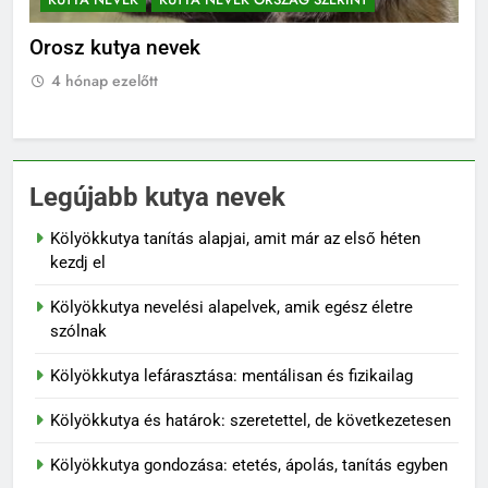
Orosz kutya nevek
No
4 hónap ezelőtt
4
Legújabb kutya nevek
Kölyökkutya tanítás alapjai, amit már az első héten
kezdj el
Kölyökkutya nevelési alapelvek, amik egész életre
szólnak
Kölyökkutya lefárasztása: mentálisan és fizikailag
Kölyökkutya és határok: szeretettel, de következetesen
Kölyökkutya gondozása: etetés, ápolás, tanítás egyben