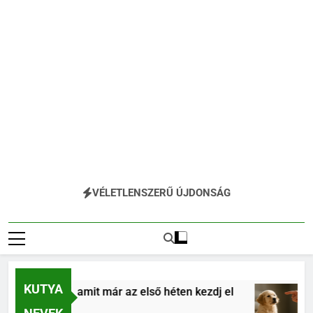
VÉLETLENSZERŰ ÚJDONSÁG
KUTYA
 alapjai, amit már az első héten kezdj el
Kölyö
4 Hóna