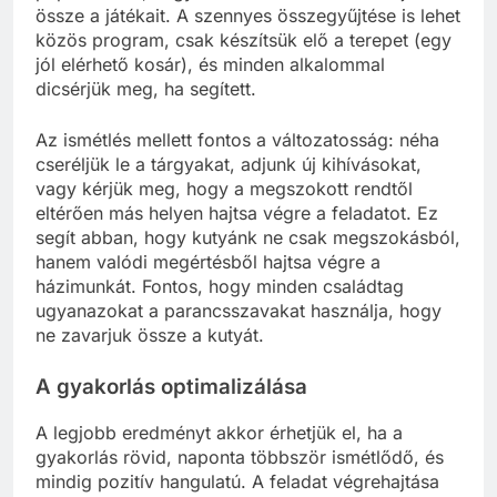
össze a játékait. A szennyes összegyűjtése is lehet
közös program, csak készítsük elő a terepet (egy
jól elérhető kosár), és minden alkalommal
dicsérjük meg, ha segített.
Az ismétlés mellett fontos a változatosság: néha
cseréljük le a tárgyakat, adjunk új kihívásokat,
vagy kérjük meg, hogy a megszokott rendtől
eltérően más helyen hajtsa végre a feladatot. Ez
segít abban, hogy kutyánk ne csak megszokásból,
hanem valódi megértésből hajtsa végre a
házimunkát. Fontos, hogy minden családtag
ugyanazokat a parancsszavakat használja, hogy
ne zavarjuk össze a kutyát.
A gyakorlás optimalizálása
A legjobb eredményt akkor érhetjük el, ha a
gyakorlás rövid, naponta többször ismétlődő, és
mindig pozitív hangulatú. A feladat végrehajtása