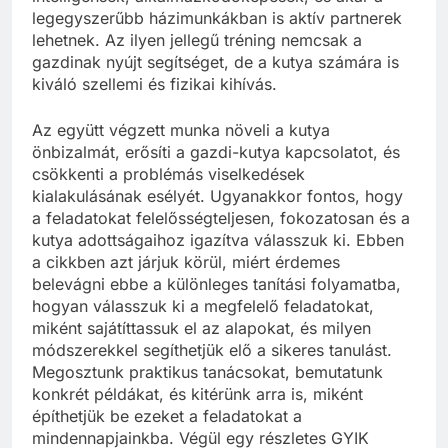
legegyszerűbb házimunkákban is aktív partnerek
lehetnek. Az ilyen jellegű tréning nemcsak a
gazdinak nyújt segítséget, de a kutya számára is
kiváló szellemi és fizikai kihívás.
Az együtt végzett munka növeli a kutya
önbizalmát, erősíti a gazdi-kutya kapcsolatot, és
csökkenti a problémás viselkedések
kialakulásának esélyét. Ugyanakkor fontos, hogy
a feladatokat felelősségteljesen, fokozatosan és a
kutya adottságaihoz igazítva válasszuk ki. Ebben
a cikkben azt járjuk körül, miért érdemes
belevágni ebbe a különleges tanítási folyamatba,
hogyan válasszuk ki a megfelelő feladatokat,
miként sajátíttassuk el az alapokat, és milyen
módszerekkel segíthetjük elő a sikeres tanulást.
Megosztunk praktikus tanácsokat, bemutatunk
konkrét példákat, és kitérünk arra is, miként
építhetjük be ezeket a feladatokat a
mindennapjainkba. Végül egy részletes GYIK