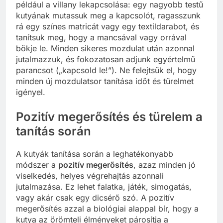
például a villany lekapcsolása: egy nagyobb testű
kutyának mutassuk meg a kapcsolót, ragasszunk
rá egy színes matricát vagy egy textildarabot, és
tanítsuk meg, hogy a mancsával vagy orrával
bökje le. Minden sikeres mozdulat után azonnal
jutalmazzuk, és fokozatosan adjunk egyértelmű
parancsot („kapcsold le!”). Ne felejtsük el, hogy
minden új mozdulatsor tanítása időt és türelmet
igényel.
Pozitív megerősítés és türelem a
tanítás során
A kutyák tanítása során a leghatékonyabb
módszer a
pozitív megerősítés
, azaz minden jó
viselkedés, helyes végrehajtás azonnali
jutalmazása. Ez lehet falatka, játék, simogatás,
vagy akár csak egy dicsérő szó. A pozitív
megerősítés azzal a biológiai alappal bír, hogy a
kutya az örömteli élményeket párosítja a