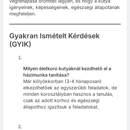
végrehajtása örömteli legyen, és hogy a kutya
igényeinek, képességeinek, egészségi állapotának
megfeleljen.
Gyakran Ismételt Kérdések
(GYIK)
Milyen életkorú kutyáknál kezdhető el a
házimunka tanítása?
Már kölyökkorban (3-4 hónaposan)
elkezdhetőek az egyszerűbb feladatok, de
minden korosztályban hasznos a tanulás,
csak az adott korhoz és egészségi
állapothoz igazítsuk a feladatokat.