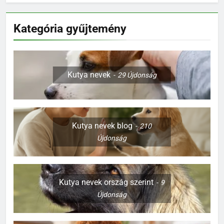
Kategória gyűjtemény
Kutya nevek
29
Újdonság
Kutya nevek blog
210
Újdonság
Kutya nevek ország szerint
9
Újdonság