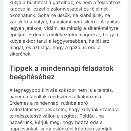
kutya a büntetést a gazdihoz, és nem a feladathoz
kapcsolja, ezzel bizalomvesztést és félelmet
okozhatunk. Soha ne üssük, ne kiabáljunk, ne
zárjuk ki a kutyát, ha valami nem sikerül. A tanítás
legyen játékos, vidám, és mindig a sikerélményre
épüljön. Érdemes emlékeztetni magunkat, hogy a
kutya akkor tanul a leggyorsabban, ha jól érzi
magát, és azt látja, hogy a gazdi is örül a
sikerének.
Tippek a mindennapi feladatok
beépítéséhez
A legnagyobb kihívás sokszor nem is a tanítás,
hanem a tanultak rendszeres alkalmazása.
Érdemes a mindennapi rutinba apró
változtatásokat bevezetni, hogy kutyánk számára
természetessé váljon a segítés. Például, ha
hazaérünk, kérjük meg, hogy hozza oda a
papucsunkat, vagy esténként közösen szedjük