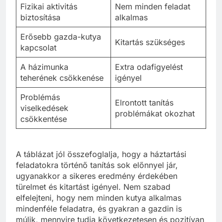
Fizikai aktivitás
Nem minden feladat
biztosítása
alkalmas
Erősebb gazda-kutya
Kitartás szükséges
kapcsolat
A házimunka
Extra odafigyelést
teherének csökkenése
igényel
Problémás
Elrontott tanítás
viselkedések
problémákat okozhat
csökkentése
A táblázat jól összefoglalja, hogy a háztartási
feladatokra történő tanítás sok előnnyel jár,
ugyanakkor a sikeres eredmény érdekében
türelmet és kitartást igényel. Nem szabad
elfelejteni, hogy nem minden kutya alkalmas
mindenféle feladatra, és gyakran a gazdin is
múlik, mennyire tudja következetesen és pozitívan