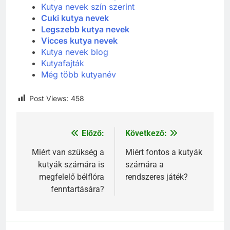
Kutya nevek szín szerint
Cuki kutya nevek
Legszebb kutya nevek
Vicces kutya nevek
Kutya nevek blog
Kutyafajták
Még több kutyanév
Post Views:
458
Előző:
Következő:
Bejegyzés
navigáció
Miért van szükség a
Miért fontos a kutyák
kutyák számára is
számára a
megfelelő bélflóra
rendszeres játék?
fenntartására?