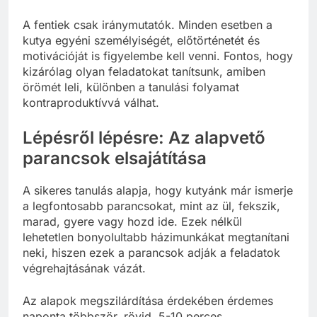
A fentiek csak iránymutatók. Minden esetben a
kutya egyéni személyiségét, előtörténetét és
motivációját is figyelembe kell venni. Fontos, hogy
kizárólag olyan feladatokat tanítsunk, amiben
örömét leli, különben a tanulási folyamat
kontraproduktívvá válhat.
Lépésről lépésre: Az alapvető
parancsok elsajátítása
A sikeres tanulás alapja, hogy kutyánk már ismerje
a legfontosabb parancsokat, mint az ül, fekszik,
marad, gyere vagy hozd ide. Ezek nélkül
lehetetlen bonyolultabb házimunkákat megtanítani
neki, hiszen ezek a parancsok adják a feladatok
végrehajtásának vázát.
Az alapok megszilárdítása érdekében érdemes
naponta többször, rövid, 5-10 perces