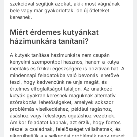
szekcióval segítjük azokat, akik most vágnának
bele vagy már gyakorlottak, de új ötleteket
keresnek.
Miért érdemes kutyánkat
házimunkára tanítani?
A kutyák tanítása házimunkára nem csupán
kényelmi szempontból hasznos, hanem a kutya
mentális és fizikai egészségére is pozitívan hat. A
mindennapi feladatokba való bevonás lehetővé
teszi, hogy kedvencünk ne unja magát, és
értelmes elfoglaltságot találjon. Az unatkozó
kutyák gyakran keresnek maguknak alternatív
szórakozási lehetőségeket, amelyek sokszor
problémás viselkedéshez, például rágáshoz,
ásáshoz vagy felesleges ugatáshoz vezetnek.
Amikor feladatot kapnak, azt érzik, hogy fontos
részei a családnak, felelősséget vállalhatnak, és
elkerülhetjük a viselkedési problémák nagy részét.