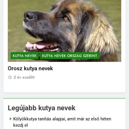
KUTYA NEVEK
KUTYA NEVEK ORSZÁG SZERINT
K
Orosz kutya nevek
No
2 év ezelőtt
2
Legújabb kutya nevek
Kölyökkutya tanítás alapjai, amit már az első héten
kezdj el