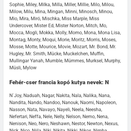
Sophie, Miley, Milka, Milla, Miller, Millie, Milo, Milou,
Milow, Milu, Mina, Mingan, Minni, Minosch, Minou,
Mio, Mira, Miró, Mischka, Miss Marple, Miss
Undercover, Mister Ed, Mister Norton, Mitch, Mo,
Mocca, Mogli, Mokka, Molly, Momo, Mona, Mona Lisa,
Montag, Monty, Moqui, Morie, Moritz, Morris, Moses,
Mosse, Motte, Mourice, Movie, Mozart, Mr. Bond, Mr.
Hugley, Mr. Smith, Mücke, Muckelchen, Muffin,
Mullingar Yanah, Mumble, Mümmes, Murksel, Murphy,
Müsli, Mylow
Fehér-cser francia kopó kutya nevek: N
N`Joy, Naduah, Nagar, Nakita, Nala, Nalika, Nana,
Nandita, Nando, Nandoo, Nanouk, Naomi, Napoleon,
Nasson, Nata, Navayo, Nayeli, Neela, Neesha,
Nefertari, Neffa, Nele, Nelly, Nelson, Nemo, Nena,
Nenison, Neo, Nero, Neshawn, Nestor, Newton, Nexus,
Nick, Nico, Niila, Niki, Nikita, Nikki, Nikos, Nimba,