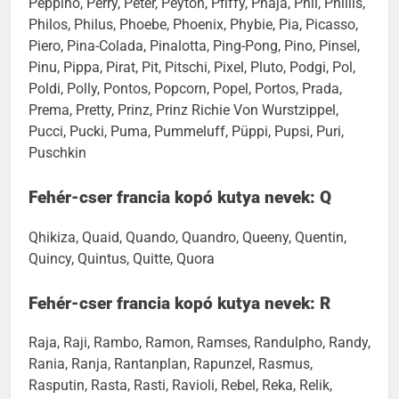
Peppino, Perry, Peter, Peyton, Pfiffy, Phaja, Phil, Phillis,
Philos, Philus, Phoebe, Phoenix, Phybie, Pia, Picasso,
Piero, Pina-Colada, Pinalotta, Ping-Pong, Pino, Pinsel,
Pinu, Pippa, Pirat, Pit, Pitschi, Pixel, Pluto, Podgi, Pol,
Poldi, Polly, Pontos, Popcorn, Popel, Portos, Prada,
Prema, Pretty, Prinz, Prinz Richie Von Wurstzippel,
Pucci, Pucki, Puma, Pummeluff, Püppi, Pupsi, Puri,
Puschkin
Fehér-cser francia kopó kutya nevek: Q
Qhikiza, Quaid, Quando, Quandro, Queeny, Quentin,
Quincy, Quintus, Quitte, Quora
Fehér-cser francia kopó kutya nevek: R
Raja, Raji, Rambo, Ramon, Ramses, Randulpho, Randy,
Rania, Ranja, Rantanplan, Rapunzel, Rasmus,
Rasputin, Rasta, Rasti, Ravioli, Rebel, Reka, Relik,