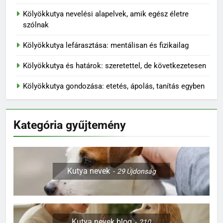
Kölyökkutya nevelési alapelvek, amik egész életre
szólnak
Kölyökkutya lefárasztása: mentálisan és fizikailag
Kölyökkutya és határok: szeretettel, de következetesen
Kölyökkutya gondozása: etetés, ápolás, tanítás egyben
Kategória gyűjtemény
Kutya nevek
29
Újdonság
Kutya nevek blog
210