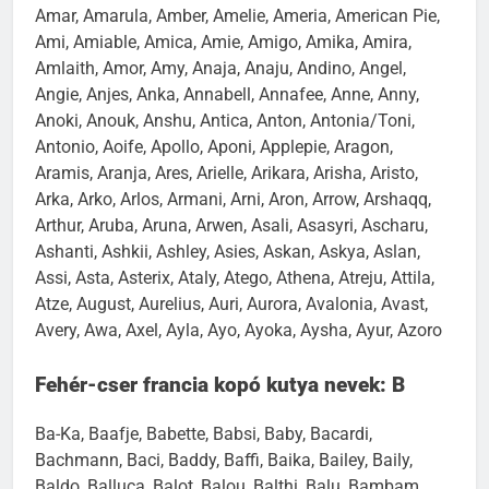
Amar, Amarula, Amber, Amelie, Ameria, American Pie,
Ami, Amiable, Amica, Amie, Amigo, Amika, Amira,
Amlaith, Amor, Amy, Anaja, Anaju, Andino, Angel,
Angie, Anjes, Anka, Annabell, Annafee, Anne, Anny,
Anoki, Anouk, Anshu, Antica, Anton, Antonia/Toni,
Antonio, Aoife, Apollo, Aponi, Applepie, Aragon,
Aramis, Aranja, Ares, Arielle, Arikara, Arisha, Aristo,
Arka, Arko, Arlos, Armani, Arni, Aron, Arrow, Arshaqq,
Arthur, Aruba, Aruna, Arwen, Asali, Asasyri, Ascharu,
Ashanti, Ashkii, Ashley, Asies, Askan, Askya, Aslan,
Assi, Asta, Asterix, Ataly, Atego, Athena, Atreju, Attila,
Atze, August, Aurelius, Auri, Aurora, Avalonia, Avast,
Avery, Awa, Axel, Ayla, Ayo, Ayoka, Aysha, Ayur, Azoro
Fehér-cser francia kopó kutya nevek: B
Ba-Ka, Baafje, Babette, Babsi, Baby, Bacardi,
Bachmann, Baci, Baddy, Baffi, Baika, Bailey, Baily,
Baldo, Balluca, Balot, Balou, Balthi, Balu, Bambam,