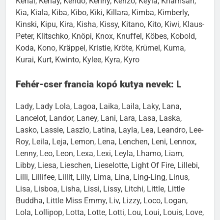
Kenai, Kenay, Kendo, Kenny, Kenzo, Keyla, Khamsah,
Kia, Kiala, Kiba, Kibo, Kiki, Killara, Kimba, Kimberly,
Kinski, Kipu, Kira, Kisha, Kissy, Kitano, Kito, Kiwi, Klaus-
Peter, Klitschko, Knöpi, Knox, Knuffel, Köbes, Kobold,
Koda, Kono, Kräppel, Kristie, Kröte, Krümel, Kuma,
Kurai, Kurt, Kwinto, Kylee, Kyra, Kyro
Fehér-cser francia kopó kutya nevek: L
Lady, Lady Lola, Lagoa, Laika, Laila, Laky, Lana,
Lancelot, Landor, Laney, Lani, Lara, Lasa, Laska,
Lasko, Lassie, Laszlo, Latina, Layla, Lea, Leandro, Lee-
Roy, Leila, Leja, Lemon, Lena, Lenchen, Leni, Lennox,
Lenny, Leo, Leon, Lexa, Lexi, Leyla, Lhamo, Liam,
Libby, Liesa, Lieschen, Lieselotte, Light Of Fire, Lillebi,
Lilli, Lillifee, Lillit, Lilly, Lima, Lina, Ling-Ling, Linus,
Lisa, Lisboa, Lisha, Lissi, Lissy, Litchi, Little, Little
Buddha, Little Miss Emmy, Liv, Lizzy, Loco, Logan,
Lola, Lollipop, Lotta, Lotte, Lotti, Lou, Loui, Louis, Love,