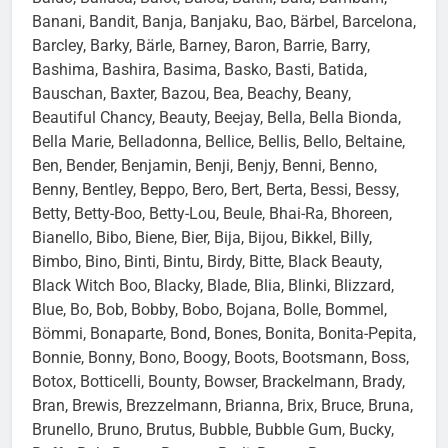
Banani, Bandit, Banja, Banjaku, Bao, Bärbel, Barcelona,
Barcley, Barky, Bärle, Barney, Baron, Barrie, Barry,
Bashima, Bashira, Basima, Basko, Basti, Batida,
Bauschan, Baxter, Bazou, Bea, Beachy, Beany,
Beautiful Chancy, Beauty, Beejay, Bella, Bella Bionda,
Bella Marie, Belladonna, Bellice, Bellis, Bello, Beltaine,
Ben, Bender, Benjamin, Benji, Benjy, Benni, Benno,
Benny, Bentley, Beppo, Bero, Bert, Berta, Bessi, Bessy,
Betty, Betty-Boo, Betty-Lou, Beule, Bhai-Ra, Bhoreen,
Bianello, Bibo, Biene, Bier, Bija, Bijou, Bikkel, Billy,
Bimbo, Bino, Binti, Bintu, Birdy, Bitte, Black Beauty,
Black Witch Boo, Blacky, Blade, Blia, Blinki, Blizzard,
Blue, Bo, Bob, Bobby, Bobo, Bojana, Bolle, Bommel,
Bömmi, Bonaparte, Bond, Bones, Bonita, Bonita-Pepita,
Bonnie, Bonny, Bono, Boogy, Boots, Bootsmann, Boss,
Botox, Botticelli, Bounty, Bowser, Brackelmann, Brady,
Bran, Brewis, Brezzelmann, Brianna, Brix, Bruce, Bruna,
Brunello, Bruno, Brutus, Bubble, Bubble Gum, Bucky,