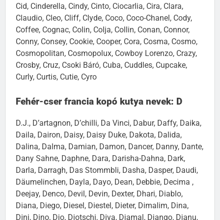
Cid, Cinderella, Cindy, Cinto, Ciocarlia, Cira, Clara,
Claudio, Cleo, Cliff, Clyde, Coco, Coco-Chanel, Cody,
Coffee, Cognac, Colin, Colja, Collin, Conan, Connor,
Conny, Consey, Cookie, Cooper, Cora, Cosma, Cosmo,
Cosmopolitan, Cosmopolux, Cowboy Lorenzo, Crazy,
Crosby, Cruz, Csoki Báró, Cuba, Cuddles, Cupcake,
Curly, Curtis, Cutie, Cyro
Fehér-cser francia kopó kutya nevek: D
D.J., D’artagnon, D’chilli, Da Vinci, Dabur, Daffy, Daika,
Daila, Dairon, Daisy, Daisy Duke, Dakota, Dalida,
Dalina, Dalma, Damian, Damon, Dancer, Danny, Dante,
Dany Sahne, Daphne, Dara, Darisha-Dahna, Dark,
Darla, Darragh, Das Stommbli, Dasha, Dasper, Daudi,
Däumelinchen, Dayla, Dayo, Dean, Debbie, Decima ,
Deejay, Denco, Devil, Devin, Dexter, Dhari, Diablo,
Diana, Diego, Diesel, Diestel, Dieter, Dimalim, Dina,
Dini, Dino, Dio, Diotschi, Diva, Djamal, Django, Djanu,