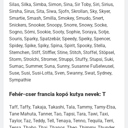
Silas, Silka, Simba, Simon, Sina, Sir Toby, Siri, Sirius,
Sirsha, Sirus, Sita, Siwa, Sjofn, Skrollan, Sky, Skyer,
Smartie, Smash, Smilla, Smokey, Smudo, Snert,
Snickers, Snooker, Snoopy, Snorre, Snowy, Socke,
Sogno, Sómi, Sookie, Sooty, Sophie, Soraya, Sotje,
Souris, Sparky, Spatzebär, Speedy, Speiky, Spencer,
Spidey, Spike, Spiky, Spina, Spirit, Spooky, Stella,
Sternchen, Stiff, Stiffler, Stine, Stitch, Stoffel, Stöpsel,
Storm, Strolchi, Stromer, Struppi, Stuffy, Stupsi, Suki,
Sumac, Summer, Suna, Sunny, Susanne Fußelwusel,
Suse, Susi, Susi-Lotta, Sven, Swanny, Swat, Sydney,
Sympathie
Fehér-cser francia kopó kutya nevek: T
Taff, Taffy, Takaja, Takashi, Tala, Tammy, Tamy-Elsa,
Tane Mahuta, Tanner, Tao, Tapsi, Tara, Tawi, Taxi,
Taylor, Taz, Teddy, Tell, Tenaya, Tenno, Tequila, Terri,
Tessa, Thabo, Thai, Thanos, Theo, Thimmy, Thunder,