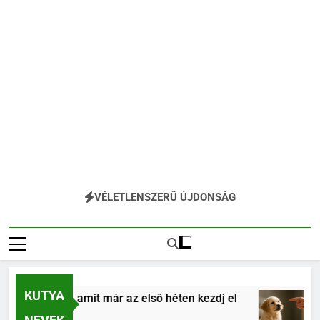
VÉLETLENSZERŰ ÚJDONSÁG
KUTYA
alapjai, amit már az első héten kezdj el
Kölyö
4 Hónap