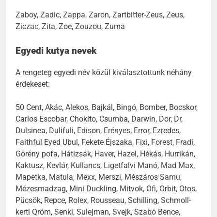
Zaboy, Zadic, Zappa, Zaron, Zartbitter-Zeus, Zeus,
Ziczac, Zita, Zoe, Zouzou, Zuma
Egyedi kutya nevek
A rengeteg egyedi név közül kiválasztottunk néhány
érdekeset:
50 Cent, Akác, Alekos, Bajkál, Bingó, Bomber, Bocskor,
Carlos Escobar, Chokito, Csumba, Darwin, Dor, Dr,
Dulsinea, Dulifuli, Edison, Erényes, Error, Ezredes,
Faithful Eyed Ubul, Fekete Éjszaka, Fixi, Forest, Fradi,
Görény pofa, Hátizsák, Haver, Hazel, Hékás, Hurrikán,
Kaktusz, Kevlár, Kullancs, Ligetfalvi Manó, Mad Max,
Mapetka, Matula, Mexx, Merszi, Mészáros Samu,
Mézesmadzag, Mini Duckling, Mitvok, Ofi, Orbit, Otos,
Pücsök, Repce, Rolex, Rousseau, Schilling, Schmoll-
kerti Qróm, Senki, Sulejman, Svejk, Szabó Bence,