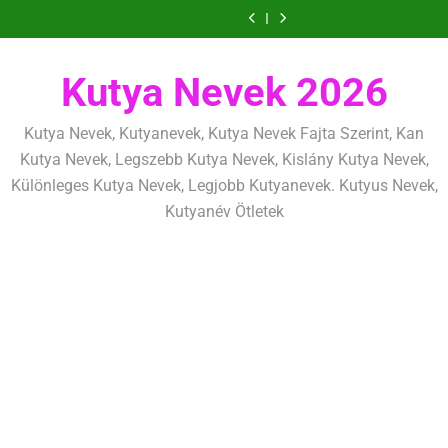
Ugrás
szeretettel,
amit
amik
és
szeretettel,
amit
amik
mentálisan
határok:
de
már
egész
fizikailag
de
már
egész
és
szeretettel,
a
következetesen
az
életre
következetesen
az
életre
fizikailag
de
tartalomra
első
szólnak
első
szólnak
következetesen
héten
héten
Kutya Nevek 2026
kezdj
kezdj
el
el
Kutya Nevek, Kutyanevek, Kutya Nevek Fajta Szerint, Kan
Kutya Nevek, Legszebb Kutya Nevek, Kislány Kutya Nevek,
Különleges Kutya Nevek, Legjobb Kutyanevek. Kutyus Nevek,
Kutyanév Ötletek