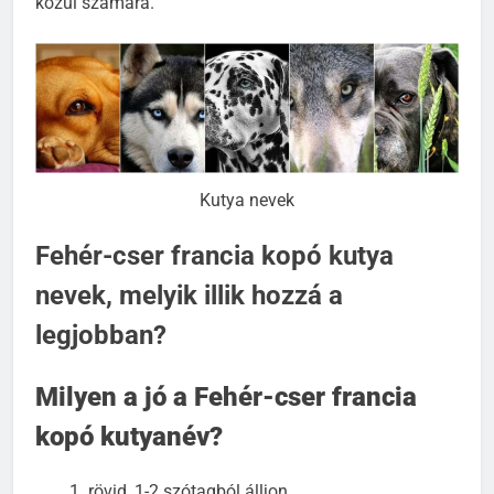
közül számára.
Kutya nevek
Fehér-cser francia kopó kutya
nevek, melyik illik hozzá a
legjobban?
Milyen a jó a Fehér-cser francia
kopó kutyanév?
rövid, 1-2 szótagból álljon