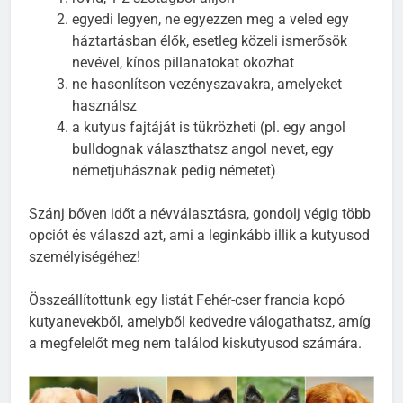
egyedi legyen, ne egyezzen meg a veled egy
háztartásban élők, esetleg közeli ismerősök
nevével, kínos pillanatokat okozhat
ne hasonlítson vezényszavakra, amelyeket
használsz
a kutyus fajtáját is tükrözheti (pl. egy angol
bulldognak választhatsz angol nevet, egy
németjuhásznak pedig németet)
Szánj bőven időt a névválasztásra, gondolj végig több
opciót és válaszd azt, ami a leginkább illik a kutyusod
személyiségéhez!
Összeállítottunk egy listát Fehér-cser francia kopó
kutyanevekből, amelyből kedvedre válogathatsz, amíg
a megfelelőt meg nem találod kiskutyusod számára.