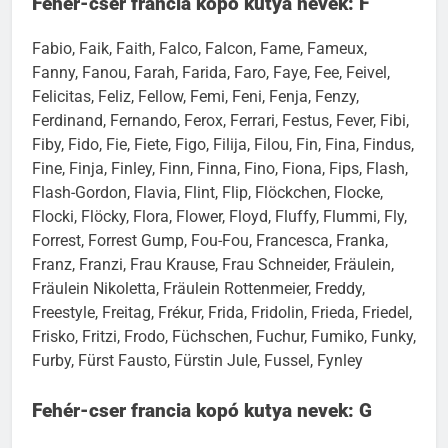
Fehér-cser francia kopó kutya nevek: F
Fabio, Faik, Faith, Falco, Falcon, Fame, Fameux,
Fanny, Fanou, Farah, Farida, Faro, Faye, Fee, Feivel,
Felicitas, Feliz, Fellow, Femi, Feni, Fenja, Fenzy,
Ferdinand, Fernando, Ferox, Ferrari, Festus, Fever, Fibi,
Fiby, Fido, Fie, Fiete, Figo, Filija, Filou, Fin, Fina, Findus,
Fine, Finja, Finley, Finn, Finna, Fino, Fiona, Fips, Flash,
Flash-Gordon, Flavia, Flint, Flip, Flöckchen, Flocke,
Flocki, Flöcky, Flora, Flower, Floyd, Fluffy, Flummi, Fly,
Forrest, Forrest Gump, Fou-Fou, Francesca, Franka,
Franz, Franzi, Frau Krause, Frau Schneider, Fräulein,
Fräulein Nikoletta, Fräulein Rottenmeier, Freddy,
Freestyle, Freitag, Frékur, Frida, Fridolin, Frieda, Friedel,
Frisko, Fritzi, Frodo, Füchschen, Fuchur, Fumiko, Funky,
Furby, Fürst Fausto, Fürstin Jule, Fussel, Fynley
Fehér-cser francia kopó kutya nevek: G