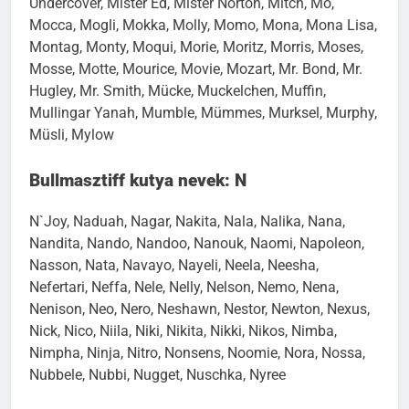
Undercover, Mister Ed, Mister Norton, Mitch, Mo,
Mocca, Mogli, Mokka, Molly, Momo, Mona, Mona Lisa,
Montag, Monty, Moqui, Morie, Moritz, Morris, Moses,
Mosse, Motte, Mourice, Movie, Mozart, Mr. Bond, Mr.
Hugley, Mr. Smith, Mücke, Muckelchen, Muffin,
Mullingar Yanah, Mumble, Mümmes, Murksel, Murphy,
Müsli, Mylow
Bullmasztiff kutya nevek: N
N`Joy, Naduah, Nagar, Nakita, Nala, Nalika, Nana,
Nandita, Nando, Nandoo, Nanouk, Naomi, Napoleon,
Nasson, Nata, Navayo, Nayeli, Neela, Neesha,
Nefertari, Neffa, Nele, Nelly, Nelson, Nemo, Nena,
Nenison, Neo, Nero, Neshawn, Nestor, Newton, Nexus,
Nick, Nico, Niila, Niki, Nikita, Nikki, Nikos, Nimba,
Nimpha, Ninja, Nitro, Nonsens, Noomie, Nora, Nossa,
Nubbele, Nubbi, Nugget, Nuschka, Nyree