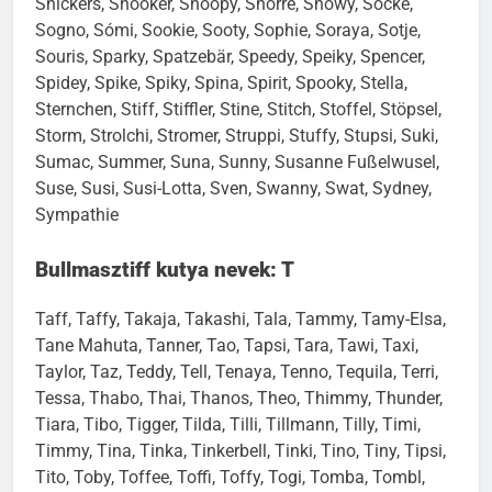
Snickers, Snooker, Snoopy, Snorre, Snowy, Socke,
Sogno, Sómi, Sookie, Sooty, Sophie, Soraya, Sotje,
Souris, Sparky, Spatzebär, Speedy, Speiky, Spencer,
Spidey, Spike, Spiky, Spina, Spirit, Spooky, Stella,
Sternchen, Stiff, Stiffler, Stine, Stitch, Stoffel, Stöpsel,
Storm, Strolchi, Stromer, Struppi, Stuffy, Stupsi, Suki,
Sumac, Summer, Suna, Sunny, Susanne Fußelwusel,
Suse, Susi, Susi-Lotta, Sven, Swanny, Swat, Sydney,
Sympathie
Bullmasztiff kutya nevek: T
Taff, Taffy, Takaja, Takashi, Tala, Tammy, Tamy-Elsa,
Tane Mahuta, Tanner, Tao, Tapsi, Tara, Tawi, Taxi,
Taylor, Taz, Teddy, Tell, Tenaya, Tenno, Tequila, Terri,
Tessa, Thabo, Thai, Thanos, Theo, Thimmy, Thunder,
Tiara, Tibo, Tigger, Tilda, Tilli, Tillmann, Tilly, Timi,
Timmy, Tina, Tinka, Tinkerbell, Tinki, Tino, Tiny, Tipsi,
Tito, Toby, Toffee, Toffi, Toffy, Togi, Tomba, Tombl,