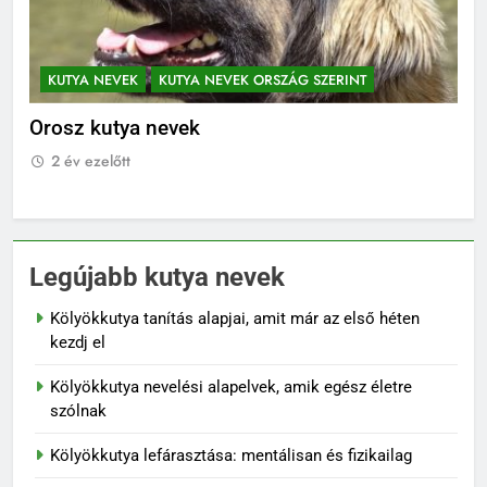
KUTYA NEVEK
KUTYA NEVEK ORSZÁG SZERINT
K
Orosz kutya nevek
No
2 év ezelőtt
2
Legújabb kutya nevek
Kölyökkutya tanítás alapjai, amit már az első héten
kezdj el
Kölyökkutya nevelési alapelvek, amik egész életre
szólnak
Kölyökkutya lefárasztása: mentálisan és fizikailag