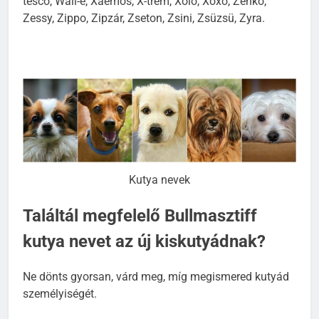
tesco, Wall-e, Xaemos, X-trem, Xolo, Xoxo, Zenko,
Zessy, Zippo, Zipzár, Zseton, Zsini, Zsüzsü, Zyra.
Kutya nevek
Találtál megfelelő Bullmasztiff
kutya nevet az új kiskutyádnak?
Ne dönts gyorsan, várd meg, míg megismered kutyád
személyiségét.