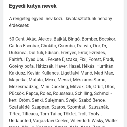
Egyedi kutya nevek
A rengeteg egyedi név közül kiválasztottunk néhány
érdekeset:
50 Cent, Akác, Alekos, Bajkál, Bingó, Bomber, Bocskor,
Carlos Escobar, Chokito, Csumba, Darwin, Dor, Dr,
Dulsinea, Dulifuli, Edison, Erényes, Error, Ezredes,
Faithful Eyed Ubul, Fekete Éjszaka, Fixi, Forest, Fradi,
Görény pofa, Hátizsák, Haver, Hazel, Hékás, Hurrikán,
Kaktusz, Kevlár, Kullancs, Ligetfalvi Manó, Mad Max,
Mapetka, Matula, Mexx, Merszi, Mészáros Samu,
Mézesmadzag, Mini Duckling, Mitvok, Ofi, Orbit, Otos,
Pücsök, Repce, Rolex, Rousseau, Schilling, Schmoll-
kerti Qróm, Senki, Sulejman, Svejk, Szabó Bence,
Szafaládé, Szappan, Szaros, Szombat, Szusznák,
T.Rex, Titicaca, Tom Tailor, Tökfej, Troll, Työtyi,
Undaunted, Varjas-tavi Cseles, Villendorfi Wisky, Walter