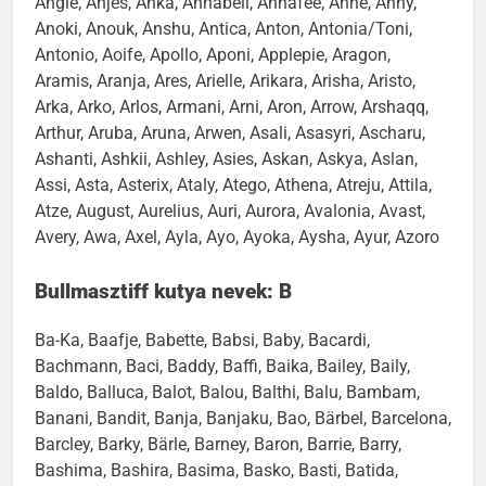
Angie, Anjes, Anka, Annabell, Annafee, Anne, Anny,
Anoki, Anouk, Anshu, Antica, Anton, Antonia/Toni,
Antonio, Aoife, Apollo, Aponi, Applepie, Aragon,
Aramis, Aranja, Ares, Arielle, Arikara, Arisha, Aristo,
Arka, Arko, Arlos, Armani, Arni, Aron, Arrow, Arshaqq,
Arthur, Aruba, Aruna, Arwen, Asali, Asasyri, Ascharu,
Ashanti, Ashkii, Ashley, Asies, Askan, Askya, Aslan,
Assi, Asta, Asterix, Ataly, Atego, Athena, Atreju, Attila,
Atze, August, Aurelius, Auri, Aurora, Avalonia, Avast,
Avery, Awa, Axel, Ayla, Ayo, Ayoka, Aysha, Ayur, Azoro
Bullmasztiff kutya nevek: B
Ba-Ka, Baafje, Babette, Babsi, Baby, Bacardi,
Bachmann, Baci, Baddy, Baffi, Baika, Bailey, Baily,
Baldo, Balluca, Balot, Balou, Balthi, Balu, Bambam,
Banani, Bandit, Banja, Banjaku, Bao, Bärbel, Barcelona,
Barcley, Barky, Bärle, Barney, Baron, Barrie, Barry,
Bashima, Bashira, Basima, Basko, Basti, Batida,