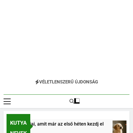
VÉLETLENSZERŰ ÚJDONSÁG
KUTYA
ás alapjai, amit már az első héten kezdj el
Köl
4 H