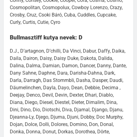
Conny, Consey, Cookie, Cooper, Cora, Cosma, Cosmo,
Cosmopolitan, Cosmopolux, Cowboy Lorenzo, Crazy,
Crosby, Cruz, Csoki Báró, Cuba, Cuddles, Cupcake,
Curly, Curtis, Cutie, Cyro
Bullmasztiff kutya nevek: D
D.J., D’artagnon, D’chilli, Da Vinci, Dabur, Daffy, Daika,
Daila, Dairon, Daisy, Daisy Duke, Dakota, Dalida,
Dalina, Dalma, Damian, Damon, Dancer, Danny, Dante,
Dany Sahne, Daphne, Dara, Darisha-Dahna, Dark,
Darla, Darragh, Das Stommbli, Dasha, Dasper, Daudi,
Däumelinchen, Dayla, Dayo, Dean, Debbie, Decima ,
Deejay, Denco, Devil, Devin, Dexter, Dhari, Diablo,
Diana, Diego, Diesel, Diestel, Dieter, Dimalim, Dina,
Dini, Dino, Dio, Diotschi, Diva, Djamal, Django, Djanu,
Djeanna-Ly, Djego, Djuma, Djuni, Dobby, Doc Murphy,
Dojan, Dolce, Dolli, Dolores, Domino, Don, Donal,
Donka, Donna, Donut, Dorkas, Dorothea, Dörte,