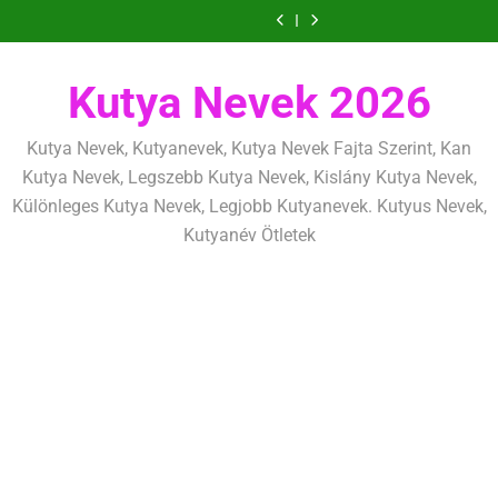
Ugrás
szeretettel,
amit
amik
és
szeretettel,
amit
amik
mentálisan
határok:
de
már
egész
fizikailag
de
már
egész
és
szeretettel,
a
következetesen
az
életre
következetesen
az
életre
fizikailag
de
tartalomra
első
szólnak
első
szólnak
következetesen
héten
héten
Kutya Nevek 2026
kezdj
kezdj
el
el
Kutya Nevek, Kutyanevek, Kutya Nevek Fajta Szerint, Kan
Kutya Nevek, Legszebb Kutya Nevek, Kislány Kutya Nevek,
Különleges Kutya Nevek, Legjobb Kutyanevek. Kutyus Nevek,
Kutyanév Ötletek