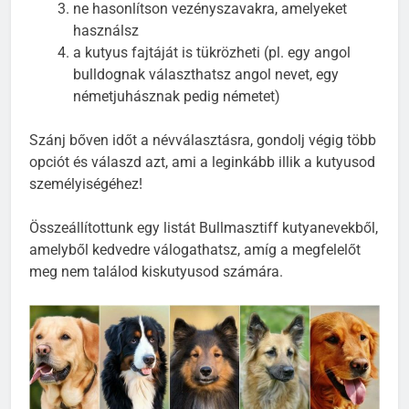
ne hasonlítson vezényszavakra, amelyeket
használsz
a kutyus fajtáját is tükrözheti (pl. egy angol
bulldognak választhatsz angol nevet, egy
németjuhásznak pedig németet)
Szánj bőven időt a névválasztásra, gondolj végig több
opciót és válaszd azt, ami a leginkább illik a kutyusod
személyiségéhez!
Összeállítottunk egy listát Bullmasztiff kutyanevekből,
amelyből kedvedre válogathatsz, amíg a megfelelőt
meg nem találod kiskutyusod számára.