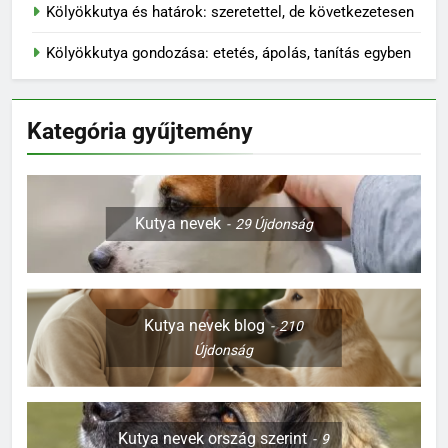
Kölyökkutya és határok: szeretettel, de következetesen
Kölyökkutya gondozása: etetés, ápolás, tanítás egyben
Kategória gyűjtemény
Kutya nevek
29
Újdonság
Kutya nevek blog
210
Újdonság
Kutya nevek ország szerint
9