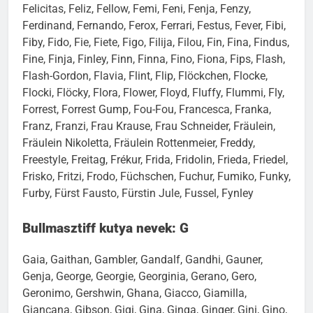
Felicitas, Feliz, Fellow, Femi, Feni, Fenja, Fenzy,
Ferdinand, Fernando, Ferox, Ferrari, Festus, Fever, Fibi,
Fiby, Fido, Fie, Fiete, Figo, Filija, Filou, Fin, Fina, Findus,
Fine, Finja, Finley, Finn, Finna, Fino, Fiona, Fips, Flash,
Flash-Gordon, Flavia, Flint, Flip, Flöckchen, Flocke,
Flocki, Flöcky, Flora, Flower, Floyd, Fluffy, Flummi, Fly,
Forrest, Forrest Gump, Fou-Fou, Francesca, Franka,
Franz, Franzi, Frau Krause, Frau Schneider, Fräulein,
Fräulein Nikoletta, Fräulein Rottenmeier, Freddy,
Freestyle, Freitag, Frékur, Frida, Fridolin, Frieda, Friedel,
Frisko, Fritzi, Frodo, Füchschen, Fuchur, Fumiko, Funky,
Furby, Fürst Fausto, Fürstin Jule, Fussel, Fynley
Bullmasztiff kutya nevek: G
Gaia, Gaithan, Gambler, Gandalf, Gandhi, Gauner,
Genja, George, Georgie, Georginia, Gerano, Gero,
Geronimo, Gershwin, Ghana, Giacco, Giamilla,
Giancana, Gibson, Gigi, Gina, Ginga, Ginger, Gini, Gino,