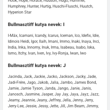
Hook, Hope, Horace, Hudson, Hugo, Hummel,
Humphrey, Hunter, Hurtig, Huschi-Fluschi, Huutch,
Hyperion Star
Bullmasztiff kutya nevek: I
I-Mäx, Icamani, Icandy, Icarus, Iceman, Ico, Idefix, Idie,
Idinois Heidi, Igor, Ilaih, Imani, Immo, Inaki, Inaya, Inci,
India, Inka, Innomy, Inuk, Irma, Isabeau, Isabo, Iska,
Ismo, Itchy, Ivan, Iven, Ivy, Ivy-Ronja, Iwan, Iwo
Bullmasztiff kutya nevek: J
Jacinda, Jack, Jackie, Jacko, Jackson, Jacky, Jade,
Jadi-Frére, Jago, Jakob, Jalia, Jambo, James Bond,
Jamie, Jamie Tyson, Janda, Jango, Janie, Janis,
Janosch, Jasmine, Jasper, Jay Jay, Jaya, Jayz, Jazz,
Jeamy, Jeannie, Jeany, Jeffrey, Jella, Jenny, Jerry,
Jerry-Lee, Jessie, Jessy, Jette, Jill, Jim Beam, Jimmy,