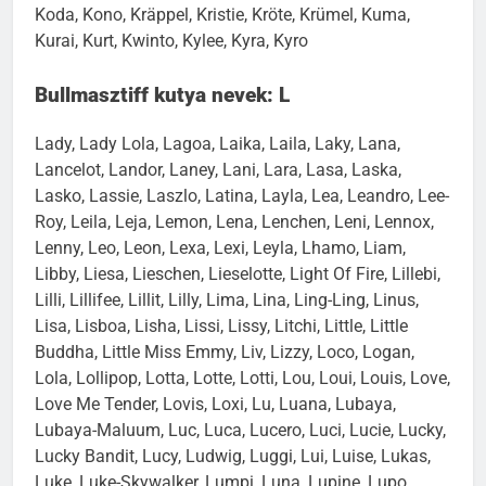
Koda, Kono, Kräppel, Kristie, Kröte, Krümel, Kuma,
Kurai, Kurt, Kwinto, Kylee, Kyra, Kyro
Bullmasztiff kutya nevek: L
Lady, Lady Lola, Lagoa, Laika, Laila, Laky, Lana,
Lancelot, Landor, Laney, Lani, Lara, Lasa, Laska,
Lasko, Lassie, Laszlo, Latina, Layla, Lea, Leandro, Lee-
Roy, Leila, Leja, Lemon, Lena, Lenchen, Leni, Lennox,
Lenny, Leo, Leon, Lexa, Lexi, Leyla, Lhamo, Liam,
Libby, Liesa, Lieschen, Lieselotte, Light Of Fire, Lillebi,
Lilli, Lillifee, Lillit, Lilly, Lima, Lina, Ling-Ling, Linus,
Lisa, Lisboa, Lisha, Lissi, Lissy, Litchi, Little, Little
Buddha, Little Miss Emmy, Liv, Lizzy, Loco, Logan,
Lola, Lollipop, Lotta, Lotte, Lotti, Lou, Loui, Louis, Love,
Love Me Tender, Lovis, Loxi, Lu, Luana, Lubaya,
Lubaya-Maluum, Luc, Luca, Lucero, Luci, Lucie, Lucky,
Lucky Bandit, Lucy, Ludwig, Luggi, Lui, Luise, Lukas,
Luke, Luke-Skywalker, Lumpi, Luna, Lupine, Lupo,