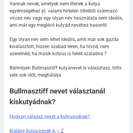
Vannak nevek, amelyek nem illenek a kutya
egyéniségéhez pl. valami hirtelen ötletből származó
vicces név vagy egy olyan név használata sem ideális,
ami már egy meglévő kutyád nevéhez hasonlít.
Egy olyan név sem lehet ideális, amit már sok gazda
kiválasztott, hiszen szabad téren, ha hívod, nem
szeretnéd, ha másik kutyus is feléd szaladna ?
Bármilyen Bullmasztiff kutyanevet is választasz, tölts
vele sok időt, meghálálja.
Bullmasztiff nevet választanál
kiskutyádnak?
Hogyan válassz nevet a kutyusodnak?
Kislány kutya nevek A – Z