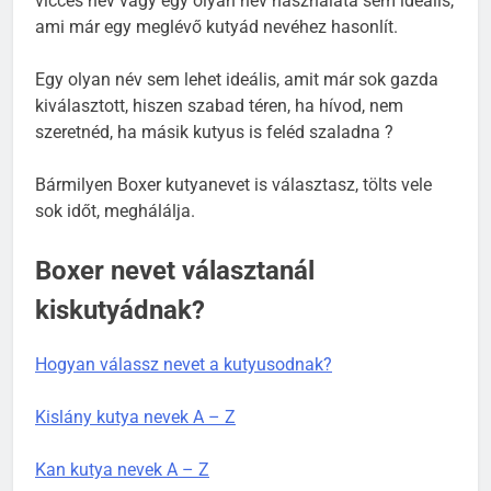
vicces név vagy egy olyan név használata sem ideális,
ami már egy meglévő kutyád nevéhez hasonlít.
Egy olyan név sem lehet ideális, amit már sok gazda
kiválasztott, hiszen szabad téren, ha hívod, nem
szeretnéd, ha másik kutyus is feléd szaladna ?
Bármilyen Boxer kutyanevet is választasz, tölts vele
sok időt, meghálálja.
Boxer nevet választanál
kiskutyádnak?
Hogyan válassz nevet a kutyusodnak?
Kislány kutya nevek A – Z
Kan kutya nevek A – Z