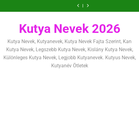
Ugrás
szeretettel,
amit
amik
és
szeretettel,
amit
amik
mentálisan
határok:
de
már
egész
fizikailag
de
már
egész
és
szeretettel,
a
következetesen
az
életre
következetesen
az
életre
fizikailag
de
tartalomra
első
szólnak
első
szólnak
következetesen
héten
héten
Kutya Nevek 2026
kezdj
kezdj
el
el
Kutya Nevek, Kutyanevek, Kutya Nevek Fajta Szerint, Kan
Kutya Nevek, Legszebb Kutya Nevek, Kislány Kutya Nevek,
Különleges Kutya Nevek, Legjobb Kutyanevek. Kutyus Nevek,
Kutyanév Ötletek