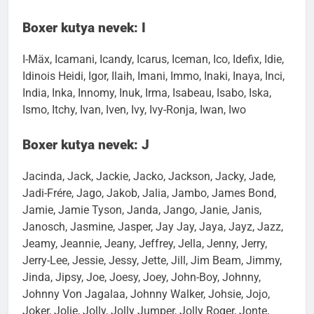
Boxer kutya nevek: I
I-Mäx, Icamani, Icandy, Icarus, Iceman, Ico, Idefix, Idie,
Idinois Heidi, Igor, Ilaih, Imani, Immo, Inaki, Inaya, Inci,
India, Inka, Innomy, Inuk, Irma, Isabeau, Isabo, Iska,
Ismo, Itchy, Ivan, Iven, Ivy, Ivy-Ronja, Iwan, Iwo
Boxer kutya nevek: J
Jacinda, Jack, Jackie, Jacko, Jackson, Jacky, Jade,
Jadi-Frére, Jago, Jakob, Jalia, Jambo, James Bond,
Jamie, Jamie Tyson, Janda, Jango, Janie, Janis,
Janosch, Jasmine, Jasper, Jay Jay, Jaya, Jayz, Jazz,
Jeamy, Jeannie, Jeany, Jeffrey, Jella, Jenny, Jerry,
Jerry-Lee, Jessie, Jessy, Jette, Jill, Jim Beam, Jimmy,
Jinda, Jipsy, Joe, Joesy, Joey, John-Boy, Johnny,
Johnny Von Jagalaa, Johnny Walker, Johsie, Jojo,
Joker, Jolie, Jolly, Jolly Jumper, Jolly Roger, Jonte,