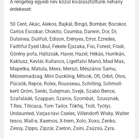
A rengeteg egyedi név közül kiválasztottunk néhány
érdekeset:
50 Cent, Akác, Alekos, Bajkál, Bingó, Bomber, Bocskor,
Carlos Escobar, Chokito, Csumba, Darwin, Dor, Dr,
Dulsinea, Dulifuli, Edison, Erényes, Error, Ezredes,
Faithful Eyed Ubul, Fekete Éjszaka, Fixi, Forest, Fradi,
Görény pofa, Hátizsák, Haver, Hazel, Hékás, Hurrikán,
Kaktusz, Kevlár, Kullancs, Ligetfalvi Manó, Mad Max,
Mapetka, Matula, Mexx, Merszi, Mészáros Samu,
Mézesmadzag, Mini Duckling, Mitvok, Ofi, Orbit, Otos,
Pücsök, Repce, Rolex, Rousseau, Schilling, Schmoll-
kerti Qróm, Senki, Sulejman, Svejk, Szabó Bence,
Szafaládé, Szappan, Szaros, Szombat, Szusznák,
T.Rex, Titicaca, Tom Tailor, Tökfej, Troll, Työtyi,
Undaunted, Varjas-tavi Cseles, Villendorfi Wisky, Walter
tesco, Wall-e, Xaemos, X-trem, Xolo, Xoxo, Zenko,
Zessy, Zippo, Zipzár, Zseton, Zsini, Zsüzsü, Zyra.