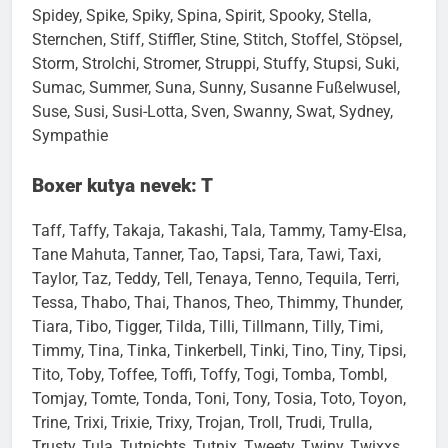
Spidey, Spike, Spiky, Spina, Spirit, Spooky, Stella,
Sternchen, Stiff, Stiffler, Stine, Stitch, Stoffel, Stöpsel,
Storm, Strolchi, Stromer, Struppi, Stuffy, Stupsi, Suki,
Sumac, Summer, Suna, Sunny, Susanne Fußelwusel,
Suse, Susi, Susi-Lotta, Sven, Swanny, Swat, Sydney,
Sympathie
Boxer kutya nevek: T
Taff, Taffy, Takaja, Takashi, Tala, Tammy, Tamy-Elsa,
Tane Mahuta, Tanner, Tao, Tapsi, Tara, Tawi, Taxi,
Taylor, Taz, Teddy, Tell, Tenaya, Tenno, Tequila, Terri,
Tessa, Thabo, Thai, Thanos, Theo, Thimmy, Thunder,
Tiara, Tibo, Tigger, Tilda, Tilli, Tillmann, Tilly, Timi,
Timmy, Tina, Tinka, Tinkerbell, Tinki, Tino, Tiny, Tipsi,
Tito, Toby, Toffee, Toffi, Toffy, Togi, Tomba, Tombl,
Tomjay, Tomte, Tonda, Toni, Tony, Tosia, Toto, Toyon,
Trine, Trixi, Trixie, Trixy, Trojan, Troll, Trudi, Trulla,
Trusty, Tula, Tutnichts, Tutnix, Tweety, Twiny, Twixxs,