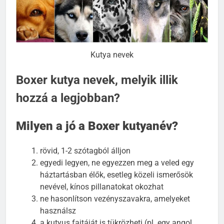
Kutya nevek
Boxer kutya nevek, melyik illik
hozzá a legjobban?
Milyen a jó a Boxer kutyanév?
rövid, 1-2 szótagból álljon
egyedi legyen, ne egyezzen meg a veled egy
háztartásban élők, esetleg közeli ismerősök
nevével, kínos pillanatokat okozhat
ne hasonlítson vezényszavakra, amelyeket
használsz
a kutyus fajtáját is tükrözheti (pl. egy angol