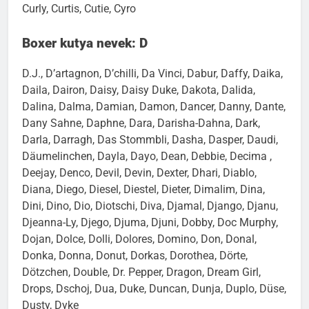
Curly, Curtis, Cutie, Cyro
Boxer kutya nevek: D
D.J., D’artagnon, D’chilli, Da Vinci, Dabur, Daffy, Daika,
Daila, Dairon, Daisy, Daisy Duke, Dakota, Dalida,
Dalina, Dalma, Damian, Damon, Dancer, Danny, Dante,
Dany Sahne, Daphne, Dara, Darisha-Dahna, Dark,
Darla, Darragh, Das Stommbli, Dasha, Dasper, Daudi,
Däumelinchen, Dayla, Dayo, Dean, Debbie, Decima ,
Deejay, Denco, Devil, Devin, Dexter, Dhari, Diablo,
Diana, Diego, Diesel, Diestel, Dieter, Dimalim, Dina,
Dini, Dino, Dio, Diotschi, Diva, Djamal, Django, Djanu,
Djeanna-Ly, Djego, Djuma, Djuni, Dobby, Doc Murphy,
Dojan, Dolce, Dolli, Dolores, Domino, Don, Donal,
Donka, Donna, Donut, Dorkas, Dorothea, Dörte,
Dötzchen, Double, Dr. Pepper, Dragon, Dream Girl,
Drops, Dschoj, Dua, Duke, Duncan, Dunja, Duplo, Düse,
Dusty, Dyke