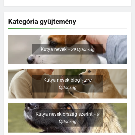
Kategória gyűjtemény
Kutya nevek
29
Újdonság
Kutya nevek blog
210
Újdonság
Kutya nevek ország szerint
9
Újdonság