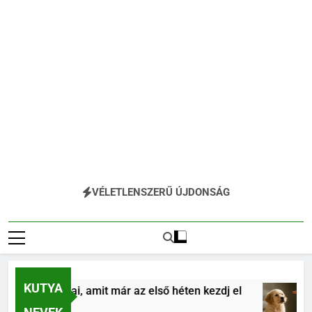
VÉLETLENSZERŰ ÚJDONSÁG
KUTYA
s alapjai, amit már az első héten kezdj el
Köl
4 Hó