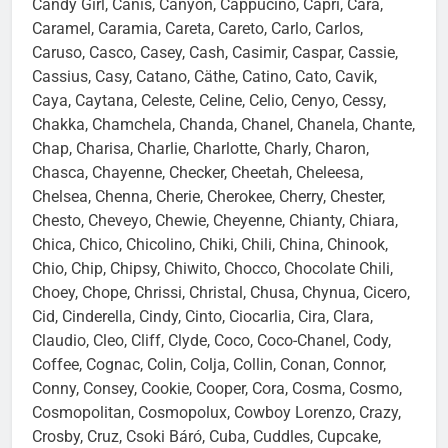
Candy Girl, Canis, Canyon, Cappucino, Capri, Cara,
Caramel, Caramia, Careta, Careto, Carlo, Carlos,
Caruso, Casco, Casey, Cash, Casimir, Caspar, Cassie,
Cassius, Casy, Catano, Cäthe, Catino, Cato, Cavik,
Caya, Caytana, Celeste, Celine, Celio, Cenyo, Cessy,
Chakka, Chamchela, Chanda, Chanel, Chanela, Chante,
Chap, Charisa, Charlie, Charlotte, Charly, Charon,
Chasca, Chayenne, Checker, Cheetah, Cheleesa,
Chelsea, Chenna, Cherie, Cherokee, Cherry, Chester,
Chesto, Cheveyo, Chewie, Cheyenne, Chianty, Chiara,
Chica, Chico, Chicolino, Chiki, Chili, China, Chinook,
Chio, Chip, Chipsy, Chiwito, Chocco, Chocolate Chili,
Choey, Chope, Chrissi, Christal, Chusa, Chynua, Cicero,
Cid, Cinderella, Cindy, Cinto, Ciocarlia, Cira, Clara,
Claudio, Cleo, Cliff, Clyde, Coco, Coco-Chanel, Cody,
Coffee, Cognac, Colin, Colja, Collin, Conan, Connor,
Conny, Consey, Cookie, Cooper, Cora, Cosma, Cosmo,
Cosmopolitan, Cosmopolux, Cowboy Lorenzo, Crazy,
Crosby, Cruz, Csoki Báró, Cuba, Cuddles, Cupcake,