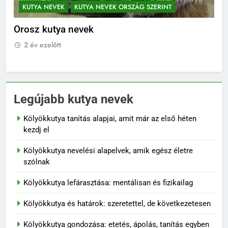
KUTYA NEVEK
KUTYA NEVEK ORSZÁG SZERINT
K
Orosz kutya nevek
No
2 év ezelőtt
2
Legújabb kutya nevek
Kölyökkutya tanítás alapjai, amit már az első héten
kezdj el
Kölyökkutya nevelési alapelvek, amik egész életre
szólnak
Kölyökkutya lefárasztása: mentálisan és fizikailag
Kölyökkutya és határok: szeretettel, de következetesen
Kölyökkutya gondozása: etetés, ápolás, tanítás egyben