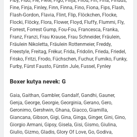
Fiby, Fido, Fie, Fiete, Figo, Filija, Filou, Fin, Fina, Findus,
Fine, Finja, Finley, Finn, Finna, Fino, Fiona, Fips, Flash,
Flash-Gordon, Flavia, Flint, Flip, Flöckchen, Flocke,
Flocki, Flöcky, Flora, Flower, Floyd, Fluffy, Flummi, Fly,
Forrest, Forrest Gump, Fou-Fou, Francesca, Franka,
Franz, Franzi, Frau Krause, Frau Schneider, Fräulein,
Fräulein Nikoletta, Fräulein Rottenmeier, Freddy,
Freestyle, Freitag, Frékur, Frida, Fridolin, Frieda, Friedel,
Frisko, Fritzi, Frodo, Füchschen, Fuchur, Fumiko, Funky,
Furby, Fürst Fausto, Fürstin Jule, Fussel, Fynley
Boxer kutya nevek: G
Gaia, Gaithan, Gambler, Gandalf, Gandhi, Gauner,
Genja, George, Georgie, Georginia, Gerano, Gero,
Geronimo, Gershwin, Ghana, Giacco, Giamilla,
Giancana, Gibson, Gigi, Gina, Ginga, Ginger, Gini, Gino,
Giorgio Armani, Gipsy, Gisela, Gisi, Gismo, Giulina,
Giulio, Gizmo, Gladis, Glory Of Love, Go, Godiva,