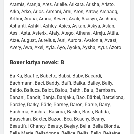
Aramis, Aranja, Ares, Arielle, Arikara, Arisha, Aristo,
Arka, Arko, Arlos, Armani, Arni, Aron, Arrow, Arshaqq,
Arthur, Aruba, Aruna, Arwen, Asali, Asasyri, Ascharu,
Ashanti, Ashkii, Ashley, Asies, Askan, Askya, Aslan,
Assi, Asta, Asterix, Ataly, Atego, Athena, Atreju, Attila,
Atze, August, Aurelius, Auri, Aurora, Avalonia, Avast,
Avery, Awa, Axel, Ayla, Ayo, Ayoka, Aysha, Ayur, Azoro
Boxer kutya nevek: B
Ba-Ka, Baafje, Babette, Babsi, Baby, Bacardi,
Bachmann, Baci, Baddy, Baffi, Baika, Bailey, Baily,
Baldo, Balluca, Balot, Balou, Balthi, Balu, Bambam,
Banani, Bandit, Banja, Banjaku, Bao, Bärbel, Barcelona,
Barcley, Barky, Bärle, Barney, Baron, Barrie, Barry,
Bashima, Bashira, Basima, Basko, Basti, Batida,
Bauschan, Baxter, Bazou, Bea, Beachy, Beany,
Beautiful Chancy, Beauty, Beejay, Bella, Bella Bionda,
Bella Marie, Belladonna, Bellice, Bellis, Bello, Beltaine,