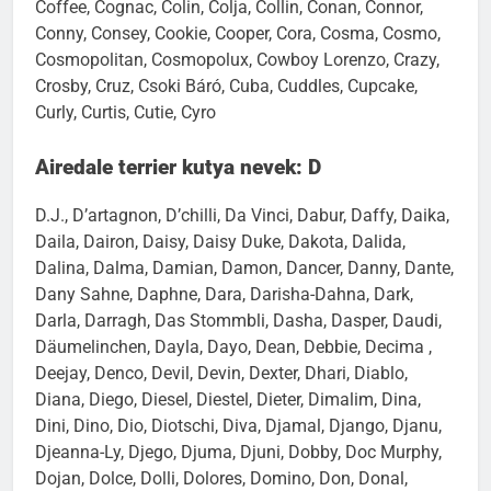
Claudio, Cleo, Cliff, Clyde, Coco, Coco-Chanel, Cody,
Coffee, Cognac, Colin, Colja, Collin, Conan, Connor,
Conny, Consey, Cookie, Cooper, Cora, Cosma, Cosmo,
Cosmopolitan, Cosmopolux, Cowboy Lorenzo, Crazy,
Crosby, Cruz, Csoki Báró, Cuba, Cuddles, Cupcake,
Curly, Curtis, Cutie, Cyro
Airedale terrier kutya nevek: D
D.J., D’artagnon, D’chilli, Da Vinci, Dabur, Daffy, Daika,
Daila, Dairon, Daisy, Daisy Duke, Dakota, Dalida,
Dalina, Dalma, Damian, Damon, Dancer, Danny, Dante,
Dany Sahne, Daphne, Dara, Darisha-Dahna, Dark,
Darla, Darragh, Das Stommbli, Dasha, Dasper, Daudi,
Däumelinchen, Dayla, Dayo, Dean, Debbie, Decima ,
Deejay, Denco, Devil, Devin, Dexter, Dhari, Diablo,
Diana, Diego, Diesel, Diestel, Dieter, Dimalim, Dina,
Dini, Dino, Dio, Diotschi, Diva, Djamal, Django, Djanu,
Djeanna-Ly, Djego, Djuma, Djuni, Dobby, Doc Murphy,