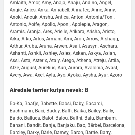
Ami, Amiable, Amica, Amie, Amigo, Amika, Amira,
Amlaith, Amor, Amy, Anaja, Anaju, Andino, Angel,
Angie, Anjes, Anka, Annabell, Annafee, Anne, Anny,
Anoki, Anouk, Anshu, Antica, Anton, Antonia/Toni,
Antonio, Aoife, Apollo, Aponi, Applepie, Aragon,
Aramis, Aranja, Ares, Arielle, Arikara, Arisha, Aristo,
Arka, Arko, Arlos, Armani, Arni, Aron, Arrow, Arshaqq,
Arthur, Aruba, Aruna, Arwen, Asali, Asasyri, Ascharu,
Ashanti, Ashkii, Ashley, Asies, Askan, Askya, Aslan,
Assi, Asta, Asterix, Ataly, Atego, Athena, Atreju, Attila,
Atze, August, Aurelius, Auri, Aurora, Avalonia, Avast,
Avery, Awa, Axel, Ayla, Ayo, Ayoka, Aysha, Ayur, Azoro
Airedale terrier kutya nevek: B
Ba-Ka, Baafje, Babette, Babsi, Baby, Bacardi,
Bachmann, Baci, Baddy, Baffi, Baika, Bailey, Baily,
Baldo, Balluca, Balot, Balou, Balthi, Balu, Bambam,
Banani, Bandit, Banja, Banjaku, Bao, Bärbel, Barcelona,