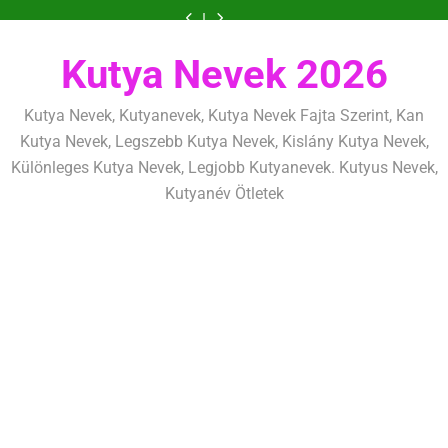
Ugrás
de
már
egész
fizikailag
de
már
egész
és
szeretettel,
következetesen
az
életre
következetesen
az
életre
fizikailag
de
a
első
szólnak
első
szólnak
következetesen
tartalomra
héten
héten
kezdj
kezdj
Kutya Nevek 2026
el
el
Kutya Nevek, Kutyanevek, Kutya Nevek Fajta Szerint, Kan
Kutya Nevek, Legszebb Kutya Nevek, Kislány Kutya Nevek,
Különleges Kutya Nevek, Legjobb Kutyanevek. Kutyus Nevek,
Kutyanév Ötletek