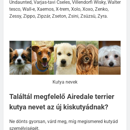
T.Rex, Titicaca, Tom Tailor, Tökfej, Troll, Työtyi,
Undaunted, Varjas-tavi Cseles, Villendorfi Wisky, Walter
tesco, Wall-e, Xaemos, X-trem, Xolo, Xoxo, Zenko,
Zessy, Zippo, Zipzár, Zseton, Zsini, Zsüzsü, Zyra.
Kutya nevek
Találtál megfelelő Airedale terrier
kutya nevet az új kiskutyádnak?
Ne dönts gyorsan, várd meg, míg megismered kutyád