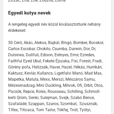
Ziczac, Zita, Zoe, Zouzou, Zuma
Egyedi kutya nevek
A rengeteg egyedi név közül kiválasztottunk néhány
érdekeset:
50 Cent, Akác, Alekos, Bajkál, Bingó, Bomber, Bocskor,
Carlos Escobar, Chokito, Csumba, Darwin, Dor, Dr,
Dulsinea, Dulifuli, Edison, Erényes, Error, Ezredes,
Faithful Eyed Ubul, Fekete Éjszaka, Fixi, Forest, Fradi,
Görény pofa, Hátizsák, Haver, Hazel, Hékás, Hurrikán,
Kaktusz, Kevlár, Kullancs, Ligetfalvi Manó, Mad Max,
Mapetka, Matula, Mexx, Merszi, Mészáros Samu,
Mézesmadzag, Mini Duckling, Mitvok, Ofi, Orbit, Otos,
Pücsök, Repce, Rolex, Rousseau, Schilling, Schmoll-
kerti Qróm, Senki, Sulejman, Svejk, Szabó Bence,
Szafaládé, Szappan, Szaros, Szombat, Szusznák,