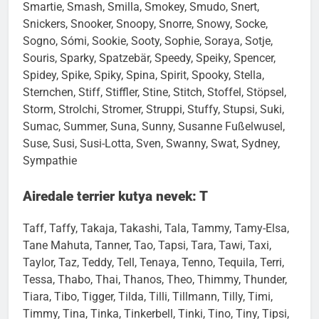
Sirsha, Sirus, Sita, Siwa, Sjofn, Skrollan, Sky, Skyer,
Smartie, Smash, Smilla, Smokey, Smudo, Snert,
Snickers, Snooker, Snoopy, Snorre, Snowy, Socke,
Sogno, Sómi, Sookie, Sooty, Sophie, Soraya, Sotje,
Souris, Sparky, Spatzebär, Speedy, Speiky, Spencer,
Spidey, Spike, Spiky, Spina, Spirit, Spooky, Stella,
Sternchen, Stiff, Stiffler, Stine, Stitch, Stoffel, Stöpsel,
Storm, Strolchi, Stromer, Struppi, Stuffy, Stupsi, Suki,
Sumac, Summer, Suna, Sunny, Susanne Fußelwusel,
Suse, Susi, Susi-Lotta, Sven, Swanny, Swat, Sydney,
Sympathie
Airedale terrier kutya nevek: T
Taff, Taffy, Takaja, Takashi, Tala, Tammy, Tamy-Elsa,
Tane Mahuta, Tanner, Tao, Tapsi, Tara, Tawi, Taxi,
Taylor, Taz, Teddy, Tell, Tenaya, Tenno, Tequila, Terri,
Tessa, Thabo, Thai, Thanos, Theo, Thimmy, Thunder,
Tiara, Tibo, Tigger, Tilda, Tilli, Tillmann, Tilly, Timi,