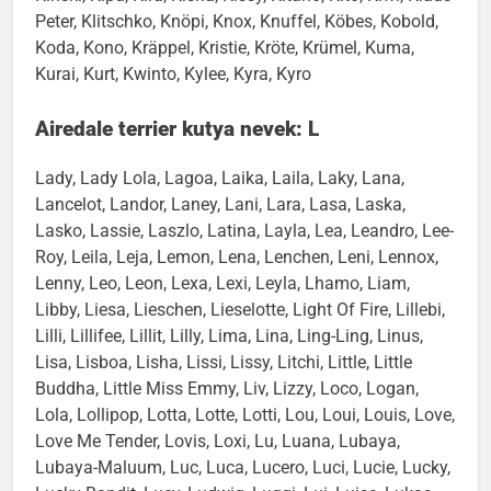
Kinski, Kipu, Kira, Kisha, Kissy, Kitano, Kito, Kiwi, Klaus-
Peter, Klitschko, Knöpi, Knox, Knuffel, Köbes, Kobold,
Koda, Kono, Kräppel, Kristie, Kröte, Krümel, Kuma,
Kurai, Kurt, Kwinto, Kylee, Kyra, Kyro
Airedale terrier kutya nevek: L
Lady, Lady Lola, Lagoa, Laika, Laila, Laky, Lana,
Lancelot, Landor, Laney, Lani, Lara, Lasa, Laska,
Lasko, Lassie, Laszlo, Latina, Layla, Lea, Leandro, Lee-
Roy, Leila, Leja, Lemon, Lena, Lenchen, Leni, Lennox,
Lenny, Leo, Leon, Lexa, Lexi, Leyla, Lhamo, Liam,
Libby, Liesa, Lieschen, Lieselotte, Light Of Fire, Lillebi,
Lilli, Lillifee, Lillit, Lilly, Lima, Lina, Ling-Ling, Linus,
Lisa, Lisboa, Lisha, Lissi, Lissy, Litchi, Little, Little
Buddha, Little Miss Emmy, Liv, Lizzy, Loco, Logan,
Lola, Lollipop, Lotta, Lotte, Lotti, Lou, Loui, Louis, Love,
Love Me Tender, Lovis, Loxi, Lu, Luana, Lubaya,
Lubaya-Maluum, Luc, Luca, Lucero, Luci, Lucie, Lucky,