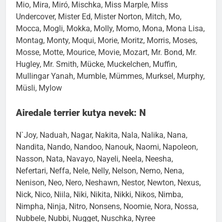
Milow, Milu, Mina, Mingan, Minni, Minosch, Minou,
Mio, Mira, Miró, Mischka, Miss Marple, Miss
Undercover, Mister Ed, Mister Norton, Mitch, Mo,
Mocca, Mogli, Mokka, Molly, Momo, Mona, Mona Lisa,
Montag, Monty, Moqui, Morie, Moritz, Morris, Moses,
Mosse, Motte, Mourice, Movie, Mozart, Mr. Bond, Mr.
Hugley, Mr. Smith, Mücke, Muckelchen, Muffin,
Mullingar Yanah, Mumble, Mümmes, Murksel, Murphy,
Müsli, Mylow
Airedale terrier kutya nevek: N
N`Joy, Naduah, Nagar, Nakita, Nala, Nalika, Nana,
Nandita, Nando, Nandoo, Nanouk, Naomi, Napoleon,
Nasson, Nata, Navayo, Nayeli, Neela, Neesha,
Nefertari, Neffa, Nele, Nelly, Nelson, Nemo, Nena,
Nenison, Neo, Nero, Neshawn, Nestor, Newton, Nexus,
Nick, Nico, Niila, Niki, Nikita, Nikki, Nikos, Nimba,
Nimpha, Ninja, Nitro, Nonsens, Noomie, Nora, Nossa,