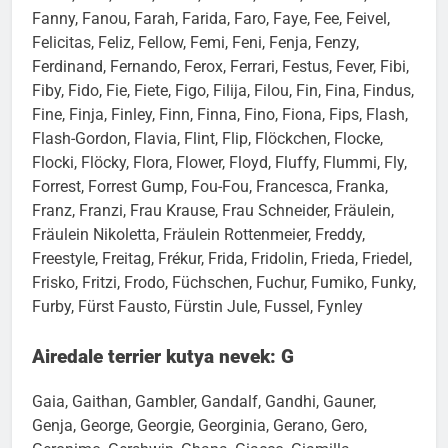
Fabio, Faik, Faith, Falco, Falcon, Fame, Fameux,
Fanny, Fanou, Farah, Farida, Faro, Faye, Fee, Feivel,
Felicitas, Feliz, Fellow, Femi, Feni, Fenja, Fenzy,
Ferdinand, Fernando, Ferox, Ferrari, Festus, Fever, Fibi,
Fiby, Fido, Fie, Fiete, Figo, Filija, Filou, Fin, Fina, Findus,
Fine, Finja, Finley, Finn, Finna, Fino, Fiona, Fips, Flash,
Flash-Gordon, Flavia, Flint, Flip, Flöckchen, Flocke,
Flocki, Flöcky, Flora, Flower, Floyd, Fluffy, Flummi, Fly,
Forrest, Forrest Gump, Fou-Fou, Francesca, Franka,
Franz, Franzi, Frau Krause, Frau Schneider, Fräulein,
Fräulein Nikoletta, Fräulein Rottenmeier, Freddy,
Freestyle, Freitag, Frékur, Frida, Fridolin, Frieda, Friedel,
Frisko, Fritzi, Frodo, Füchschen, Fuchur, Fumiko, Funky,
Furby, Fürst Fausto, Fürstin Jule, Fussel, Fynley
Airedale terrier kutya nevek: G
Gaia, Gaithan, Gambler, Gandalf, Gandhi, Gauner,
Genja, George, Georgie, Georginia, Gerano, Gero,