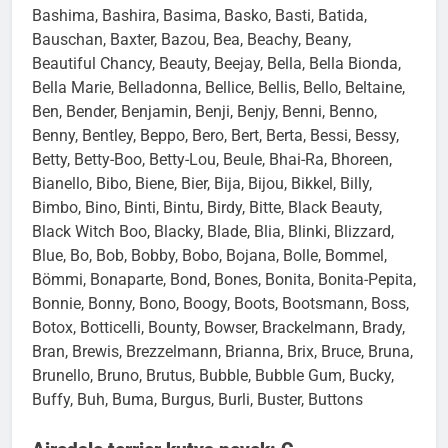
Barcley, Barky, Bärle, Barney, Baron, Barrie, Barry,
Bashima, Bashira, Basima, Basko, Basti, Batida,
Bauschan, Baxter, Bazou, Bea, Beachy, Beany,
Beautiful Chancy, Beauty, Beejay, Bella, Bella Bionda,
Bella Marie, Belladonna, Bellice, Bellis, Bello, Beltaine,
Ben, Bender, Benjamin, Benji, Benjy, Benni, Benno,
Benny, Bentley, Beppo, Bero, Bert, Berta, Bessi, Bessy,
Betty, Betty-Boo, Betty-Lou, Beule, Bhai-Ra, Bhoreen,
Bianello, Bibo, Biene, Bier, Bija, Bijou, Bikkel, Billy,
Bimbo, Bino, Binti, Bintu, Birdy, Bitte, Black Beauty,
Black Witch Boo, Blacky, Blade, Blia, Blinki, Blizzard,
Blue, Bo, Bob, Bobby, Bobo, Bojana, Bolle, Bommel,
Bömmi, Bonaparte, Bond, Bones, Bonita, Bonita-Pepita,
Bonnie, Bonny, Bono, Boogy, Boots, Bootsmann, Boss,
Botox, Botticelli, Bounty, Bowser, Brackelmann, Brady,
Bran, Brewis, Brezzelmann, Brianna, Brix, Bruce, Bruna,
Brunello, Bruno, Brutus, Bubble, Bubble Gum, Bucky,
Buffy, Buh, Buma, Burgus, Burli, Buster, Buttons