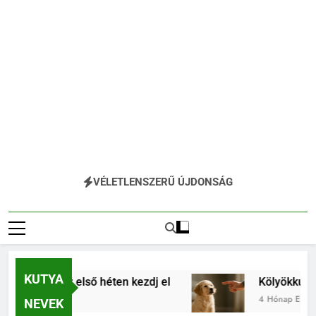
VÉLETLENSZERŰ ÚJDONSÁG
KUTYA
t már az első héten kezdj el
Kölyökkutya nevel
4 Hónap Ezelőtt