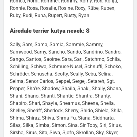
Romeo, Romi, Rommel, Rommy, Romy, Ron, Ronja,
Ronnie, Rosa, Rosalie, Rosine, Roxy, Rübe, Ruben,
Ruby, Rudi, Runa, Rupert, Rusty, Ryan
Airedale terrier kutya nevek: S
Sally, Sam, Sama, Samia, Sammie, Sammy,
Samwood, Samy, Sancho, Sando, Sandrino, Sandro,
Sango, Santos, Saoirse, Sara, Sari, Satchmo, Schila,
Schilling, Schiwa, Schmuse-Nusel, Schnuffi, Schoko,
Schröder, Schuscha, Scotty, Scully, Sebu, Selina,
Selma, Senor Carlos, Seppel, Sergej, Setareh, Sgt.
Pepper, Sha’re, Shadow, Shaila, Shaki, Shally, Shana,
Shani, Shano, Shanti, Shantie, Shantra, Shanty,
Shapiro, Shari, Shayla, Sheamus, Sheena, Shella,
Shelley, Sheriff, Sherlock, Sherry, Shido, Shiela, Shila,
Shima, Shiraz, Shiva, Shma-Fu, Siana, Siddharta,
Silas, Silka, Simba, Simon, Sina, Sir Toby, Siri, Sirius,