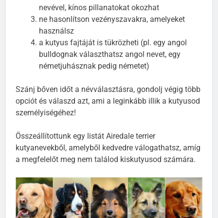
háztartásban élők, esetleg közeli ismerősök
nevével, kínos pillanatokat okozhat
ne hasonlítson vezényszavakra, amelyeket
használsz
a kutyus fajtáját is tükrözheti (pl. egy angol
bulldognak választhatsz angol nevet, egy
németjuhásznak pedig németet)
Szánj bőven időt a névválasztásra, gondolj végig több
opciót és válaszd azt, ami a leginkább illik a kutyusod
személyiségéhez!
Összeállítottunk egy listát Airedale terrier
kutyanevekből, amelyből kedvedre válogathatsz, amíg
a megfelelőt meg nem találod kiskutyusod számára.