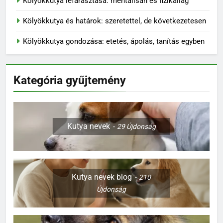
Kölyökkutya lefárasztása: mentálisan és fizikailag
Kölyökkutya és határok: szeretettel, de következetesen
Kölyökkutya gondozása: etetés, ápolás, tanítás egyben
Kategória gyűjtemény
Kutya nevek
29
Újdonság
Kutya nevek blog
210
Újdonság