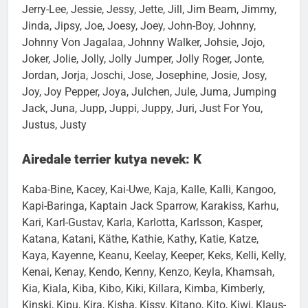
Jeamy, Jeannie, Jeany, Jeffrey, Jella, Jenny, Jerry,
Jerry-Lee, Jessie, Jessy, Jette, Jill, Jim Beam, Jimmy,
Jinda, Jipsy, Joe, Joesy, Joey, John-Boy, Johnny,
Johnny Von Jagalaa, Johnny Walker, Johsie, Jojo,
Joker, Jolie, Jolly, Jolly Jumper, Jolly Roger, Jonte,
Jordan, Jorja, Joschi, Jose, Josephine, Josie, Josy,
Joy, Joy Pepper, Joya, Julchen, Jule, Juma, Jumping
Jack, Juna, Jupp, Juppi, Juppy, Juri, Just For You,
Justus, Justy
Airedale terrier kutya nevek: K
Kaba-Bine, Kacey, Kai-Uwe, Kaja, Kalle, Kalli, Kangoo,
Kapi-Baringa, Kaptain Jack Sparrow, Karakiss, Karhu,
Kari, Karl-Gustav, Karla, Karlotta, Karlsson, Kasper,
Katana, Katani, Käthe, Kathie, Kathy, Katie, Katze,
Kaya, Kayenne, Keanu, Keelay, Keeper, Keks, Kelli, Kelly,
Kenai, Kenay, Kendo, Kenny, Kenzo, Keyla, Khamsah,
Kia, Kiala, Kiba, Kibo, Kiki, Killara, Kimba, Kimberly,