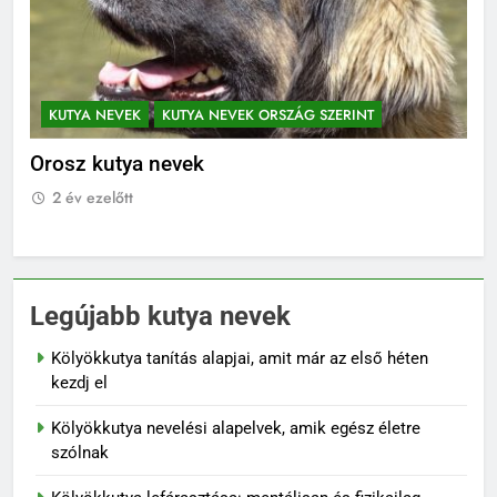
KUTYA NEVEK
KUTYA NEVEK ORSZÁG SZERINT
K
Norvég kutya nevek
Né
2 év ezelőtt
2
Legújabb kutya nevek
Kölyökkutya tanítás alapjai, amit már az első héten
kezdj el
Kölyökkutya nevelési alapelvek, amik egész életre
szólnak