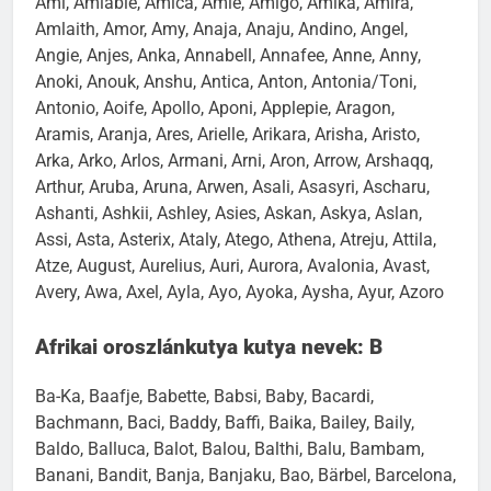
Ami, Amiable, Amica, Amie, Amigo, Amika, Amira,
Amlaith, Amor, Amy, Anaja, Anaju, Andino, Angel,
Angie, Anjes, Anka, Annabell, Annafee, Anne, Anny,
Anoki, Anouk, Anshu, Antica, Anton, Antonia/Toni,
Antonio, Aoife, Apollo, Aponi, Applepie, Aragon,
Aramis, Aranja, Ares, Arielle, Arikara, Arisha, Aristo,
Arka, Arko, Arlos, Armani, Arni, Aron, Arrow, Arshaqq,
Arthur, Aruba, Aruna, Arwen, Asali, Asasyri, Ascharu,
Ashanti, Ashkii, Ashley, Asies, Askan, Askya, Aslan,
Assi, Asta, Asterix, Ataly, Atego, Athena, Atreju, Attila,
Atze, August, Aurelius, Auri, Aurora, Avalonia, Avast,
Avery, Awa, Axel, Ayla, Ayo, Ayoka, Aysha, Ayur, Azoro
Afrikai oroszlánkutya kutya nevek: B
Ba-Ka, Baafje, Babette, Babsi, Baby, Bacardi,
Bachmann, Baci, Baddy, Baffi, Baika, Bailey, Baily,
Baldo, Balluca, Balot, Balou, Balthi, Balu, Bambam,
Banani, Bandit, Banja, Banjaku, Bao, Bärbel, Barcelona,