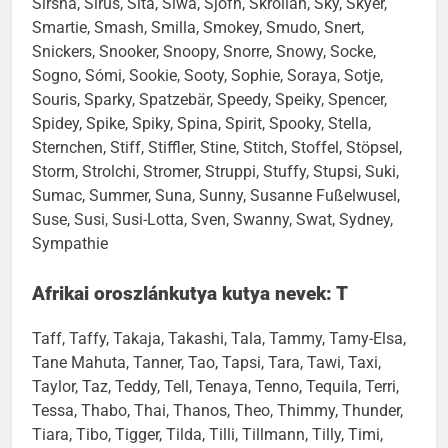
Sirsha, Sirus, Sita, Siwa, Sjofn, Skrollan, Sky, Skyer,
Smartie, Smash, Smilla, Smokey, Smudo, Snert,
Snickers, Snooker, Snoopy, Snorre, Snowy, Socke,
Sogno, Sómi, Sookie, Sooty, Sophie, Soraya, Sotje,
Souris, Sparky, Spatzebär, Speedy, Speiky, Spencer,
Spidey, Spike, Spiky, Spina, Spirit, Spooky, Stella,
Sternchen, Stiff, Stiffler, Stine, Stitch, Stoffel, Stöpsel,
Storm, Strolchi, Stromer, Struppi, Stuffy, Stupsi, Suki,
Sumac, Summer, Suna, Sunny, Susanne Fußelwusel,
Suse, Susi, Susi-Lotta, Sven, Swanny, Swat, Sydney,
Sympathie
Afrikai oroszlánkutya kutya nevek: T
Taff, Taffy, Takaja, Takashi, Tala, Tammy, Tamy-Elsa,
Tane Mahuta, Tanner, Tao, Tapsi, Tara, Tawi, Taxi,
Taylor, Taz, Teddy, Tell, Tenaya, Tenno, Tequila, Terri,
Tessa, Thabo, Thai, Thanos, Theo, Thimmy, Thunder,
Tiara, Tibo, Tigger, Tilda, Tilli, Tillmann, Tilly, Timi,