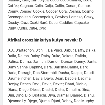
Claudio, Cleo, Cliff, Clyde, Coco, Coco-Chanel, Cody,
Coffee, Cognac, Colin, Colja, Collin, Conan, Connor,
Conny, Consey, Cookie, Cooper, Cora, Cosma, Cosmo,
Cosmopolitan, Cosmopolux, Cowboy Lorenzo, Crazy,
Crosby, Cruz, Csoki Báró, Cuba, Cuddles, Cupcake,
Curly, Curtis, Cutie, Cyro
Afrikai oroszlánkutya kutya nevek: D
D.J., D’artagnon, D’chilli, Da Vinci, Dabur, Daffy, Daika,
Daila, Dairon, Daisy, Daisy Duke, Dakota, Dalida,
Dalina, Dalma, Damian, Damon, Dancer, Danny, Dante,
Dany Sahne, Daphne, Dara, Darisha-Dahna, Dark,
Darla, Darragh, Das Stommbli, Dasha, Dasper, Daudi,
Däumelinchen, Dayla, Dayo, Dean, Debbie, Decima ,
Deejay, Denco, Devil, Devin, Dexter, Dhari, Diablo,
Diana, Diego, Diesel, Diestel, Dieter, Dimalim, Dina,
Dini, Dino, Dio, Diotschi, Diva, Djamal, Django, Djanu,
Djeanna-Ly, Djego, Djuma, Djuni, Dobby, Doc Murphy,