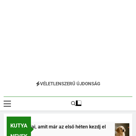
VÉLETLENSZERŰ ÚJDONSÁG
KUTYA
ás alapjai, amit már az első héten kezdj el
Köl
4 Hó