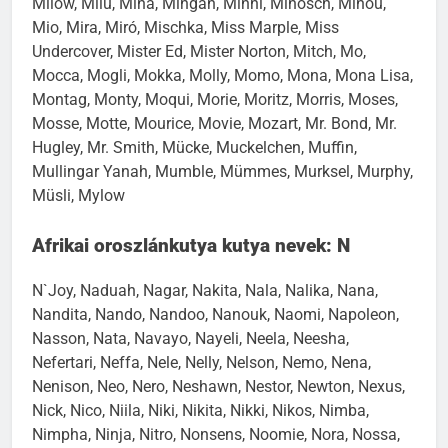
Milow, Milu, Mina, Mingan, Minni, Minosch, Minou,
Mio, Mira, Miró, Mischka, Miss Marple, Miss
Undercover, Mister Ed, Mister Norton, Mitch, Mo,
Mocca, Mogli, Mokka, Molly, Momo, Mona, Mona Lisa,
Montag, Monty, Moqui, Morie, Moritz, Morris, Moses,
Mosse, Motte, Mourice, Movie, Mozart, Mr. Bond, Mr.
Hugley, Mr. Smith, Mücke, Muckelchen, Muffin,
Mullingar Yanah, Mumble, Mümmes, Murksel, Murphy,
Müsli, Mylow
Afrikai oroszlánkutya kutya nevek: N
N`Joy, Naduah, Nagar, Nakita, Nala, Nalika, Nana,
Nandita, Nando, Nandoo, Nanouk, Naomi, Napoleon,
Nasson, Nata, Navayo, Nayeli, Neela, Neesha,
Nefertari, Neffa, Nele, Nelly, Nelson, Nemo, Nena,
Nenison, Neo, Nero, Neshawn, Nestor, Newton, Nexus,
Nick, Nico, Niila, Niki, Nikita, Nikki, Nikos, Nimba,
Nimpha, Ninja, Nitro, Nonsens, Noomie, Nora, Nossa,