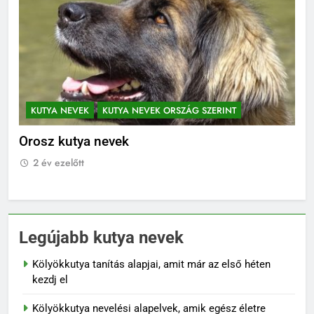
KUTYA NEVEK
KUTYA NEVEK ORSZÁG SZERINT
K
Orosz kutya nevek
No
2 év ezelőtt
2
Legújabb kutya nevek
Kölyökkutya tanítás alapjai, amit már az első héten
kezdj el
Kölyökkutya nevelési alapelvek, amik egész életre