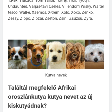
T.Rex, Titicaca, Tom Tailor, Tökfej, Troll, Työtyi,
Undaunted, Varjas-tavi Cseles, Villendorfi Wisky, Walter
tesco, Wall-e, Xaemos, X-trem, Xolo, Xoxo, Zenko,
Zessy, Zippo, Zipzár, Zseton, Zsini, Zsüzsü, Zyra.
Kutya nevek
Találtál megfelelő Afrikai
oroszlánkutya kutya nevet az új
kiskutyádnak?