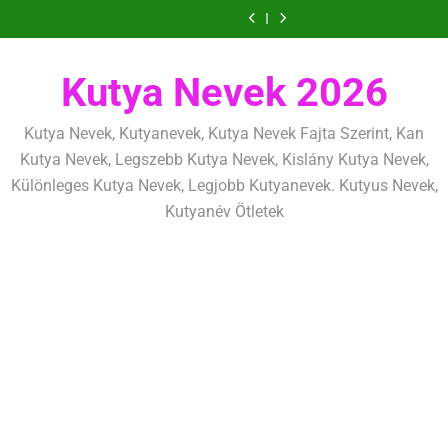
Ugrás
szeretettel,
amit
amik
és
szeretettel,
amit
amik
mentálisan
határok:
de
már
egész
fizikailag
de
már
egész
és
szeretettel,
a
következetesen
az
életre
következetesen
az
életre
fizikailag
de
tartalomra
első
szólnak
első
szólnak
következetesen
héten
héten
Kutya Nevek 2026
kezdj
kezdj
el
el
Kutya Nevek, Kutyanevek, Kutya Nevek Fajta Szerint, Kan
Kutya Nevek, Legszebb Kutya Nevek, Kislány Kutya Nevek,
Különleges Kutya Nevek, Legjobb Kutyanevek. Kutyus Nevek,
Kutyanév Ötletek