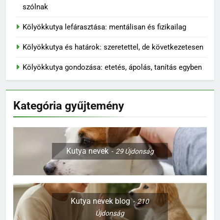
szólnak
Kölyökkutya lefárasztása: mentálisan és fizikailag
Kölyökkutya és határok: szeretettel, de következetesen
Kölyökkutya gondozása: etetés, ápolás, tanítás egyben
Kategória gyűjtemény
Kutya nevek
29
Újdonság
Kutya nevek blog
210
Újdonság