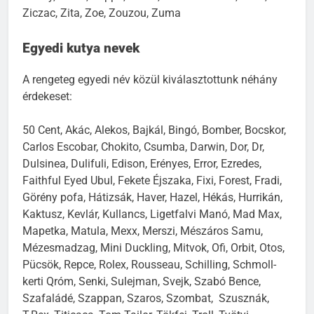
Ziczac, Zita, Zoe, Zouzou, Zuma
Egyedi kutya nevek
A rengeteg egyedi név közül kiválasztottunk néhány
érdekeset:
50 Cent, Akác, Alekos, Bajkál, Bingó, Bomber, Bocskor,
Carlos Escobar, Chokito, Csumba, Darwin, Dor, Dr,
Dulsinea, Dulifuli, Edison, Erényes, Error, Ezredes,
Faithful Eyed Ubul, Fekete Éjszaka, Fixi, Forest, Fradi,
Görény pofa, Hátizsák, Haver, Hazel, Hékás, Hurrikán,
Kaktusz, Kevlár, Kullancs, Ligetfalvi Manó, Mad Max,
Mapetka, Matula, Mexx, Merszi, Mészáros Samu,
Mézesmadzag, Mini Duckling, Mitvok, Ofi, Orbit, Otos,
Pücsök, Repce, Rolex, Rousseau, Schilling, Schmoll-
kerti Qróm, Senki, Sulejman, Svejk, Szabó Bence,
Szafaládé, Szappan, Szaros, Szombat, Szusznák,