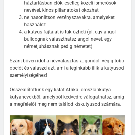
háztartásban élők, esetleg közeli ismerősök
nevével, kínos pillanatokat okozhat
ne hasonlítson vezényszavakra, amelyeket
használsz
a kutyus fajtáját is tükrözheti (pl. egy angol
bulldognak választhatsz angol nevet, egy
németjuhásznak pedig németet)
Szánj bőven időt a névválasztásra, gondolj végig több
opciót és válaszd azt, ami a leginkább illik a kutyusod
személyiségéhez!
Összeállítottunk egy listát Afrikai oroszlánkutya
kutyanevekből, amelyből kedvedre válogathatsz, amíg
a megfelelőt meg nem találod kiskutyusod számára.