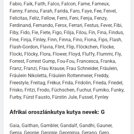
Fabio, Faik, Faith, Falco, Falcon, Fame, Fameux,
Fanny, Fanou, Farah, Farida, Faro, Faye, Fee, Feivel,
Felicitas, Feliz, Fellow, Femi, Feni, Fenja, Fenzy,
Ferdinand, Fernando, Ferox, Ferrari, Festus, Fever, Fibi,
Fiby, Fido, Fie, Fiete, Figo, Filija, Filou, Fin, Fina, Findus,
Fine, Finja, Finley, Finn, Finna, Fino, Fiona, Fips, Flash,
Flash-Gordon, Flavia, Flint, Flip, Flöckchen, Flocke,
Flocki, Flöcky, Flora, Flower, Floyd, Fluffy, Flummi, Fly,
Forrest, Forrest Gump, Fou-Fou, Francesca, Franka,
Franz, Franzi, Frau Krause, Frau Schneider, Fräulein,
Fräulein Nikoletta, Fräulein Rottenmeier, Freddy,
Freestyle, Freitag, Frékur, Frida, Fridolin, Frieda, Friedel,
Frisko, Fritzi, Frodo, Füchschen, Fuchur, Fumiko, Funky,
Furby, Fürst Fausto, Fürstin Jule, Fussel, Fynley
Afrikai oroszlánkutya kutya nevek: G
Gaia, Gaithan, Gambler, Gandalf, Gandhi, Gauner,
Genja, George, Georgie, Georginia, Gerano, Gero,