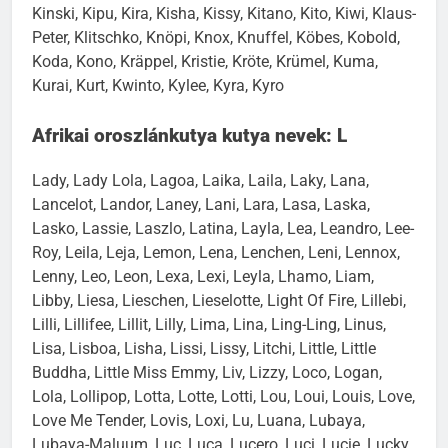
Kinski, Kipu, Kira, Kisha, Kissy, Kitano, Kito, Kiwi, Klaus-
Peter, Klitschko, Knöpi, Knox, Knuffel, Köbes, Kobold,
Koda, Kono, Kräppel, Kristie, Kröte, Krümel, Kuma,
Kurai, Kurt, Kwinto, Kylee, Kyra, Kyro
Afrikai oroszlánkutya kutya nevek: L
Lady, Lady Lola, Lagoa, Laika, Laila, Laky, Lana,
Lancelot, Landor, Laney, Lani, Lara, Lasa, Laska,
Lasko, Lassie, Laszlo, Latina, Layla, Lea, Leandro, Lee-
Roy, Leila, Leja, Lemon, Lena, Lenchen, Leni, Lennox,
Lenny, Leo, Leon, Lexa, Lexi, Leyla, Lhamo, Liam,
Libby, Liesa, Lieschen, Lieselotte, Light Of Fire, Lillebi,
Lilli, Lillifee, Lillit, Lilly, Lima, Lina, Ling-Ling, Linus,
Lisa, Lisboa, Lisha, Lissi, Lissy, Litchi, Little, Little
Buddha, Little Miss Emmy, Liv, Lizzy, Loco, Logan,
Lola, Lollipop, Lotta, Lotte, Lotti, Lou, Loui, Louis, Love,
Love Me Tender, Lovis, Loxi, Lu, Luana, Lubaya,
Lubaya-Maluum, Luc, Luca, Lucero, Luci, Lucie, Lucky,