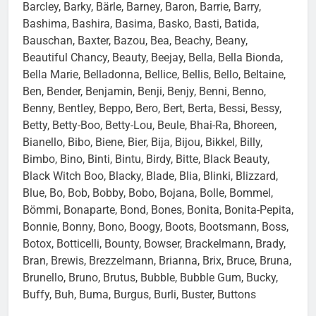
Barcley, Barky, Bärle, Barney, Baron, Barrie, Barry,
Bashima, Bashira, Basima, Basko, Basti, Batida,
Bauschan, Baxter, Bazou, Bea, Beachy, Beany,
Beautiful Chancy, Beauty, Beejay, Bella, Bella Bionda,
Bella Marie, Belladonna, Bellice, Bellis, Bello, Beltaine,
Ben, Bender, Benjamin, Benji, Benjy, Benni, Benno,
Benny, Bentley, Beppo, Bero, Bert, Berta, Bessi, Bessy,
Betty, Betty-Boo, Betty-Lou, Beule, Bhai-Ra, Bhoreen,
Bianello, Bibo, Biene, Bier, Bija, Bijou, Bikkel, Billy,
Bimbo, Bino, Binti, Bintu, Birdy, Bitte, Black Beauty,
Black Witch Boo, Blacky, Blade, Blia, Blinki, Blizzard,
Blue, Bo, Bob, Bobby, Bobo, Bojana, Bolle, Bommel,
Bömmi, Bonaparte, Bond, Bones, Bonita, Bonita-Pepita,
Bonnie, Bonny, Bono, Boogy, Boots, Bootsmann, Boss,
Botox, Botticelli, Bounty, Bowser, Brackelmann, Brady,
Bran, Brewis, Brezzelmann, Brianna, Brix, Bruce, Bruna,
Brunello, Bruno, Brutus, Bubble, Bubble Gum, Bucky,
Buffy, Buh, Buma, Burgus, Burli, Buster, Buttons