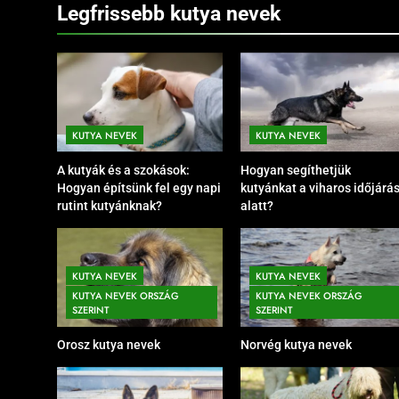
Legfrissebb kutya nevek
KUTYA NEVEK
KUTYA NEVEK
A kutyák és a szokások:
Hogyan segíthetjük
Hogyan építsünk fel egy napi
kutyánkat a viharos időjárá
rutint kutyánknak?
alatt?
KUTYA NEVEK
KUTYA NEVEK SZÍN SZERINT
KUTYA NEVEK
KUTYA NEVEK
Barna kutya nevek
KUTYA NEVEK ORSZÁG
KUTYA NEVEK ORSZÁG
7 Hónap Ezelőtt
SZERINT
SZERINT
Orosz kutya nevek
Norvég kutya nevek