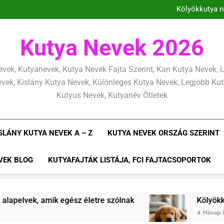
Kölyökkutya tan
Kölyökkutya n
Kölyö
Kölyökkuty
Kölyökkutya tan
Kutya Nevek 2026
Kölyökkutya n
Kölyö
Kölyökkuty
vek, Kutyanevek, Kutya Nevek Fajta Szerint, Kan Kutya Nevek,
vek, Kislány Kutya Nevek, Különleges Kutya Nevek, Legjobb Ku
Kutyus Nevek, Kutyanév Ötletek
SLÁNY KUTYA NEVEK A – Z
KUTYA NEVEK ORSZÁG SZERINT
VEK BLOG
KUTYAFAJTÁK LISTÁJA, FCI FAJTACSOPORTOK
 egész életre szólnak
Kölyökkutya lefárasztása
4 Hónap Ezelőtt