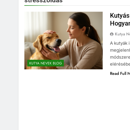
stresszoldás
Kutyás
Hogyan
Kutya N
A kutyák 
megjelenh
módszere
KUTYA NEVEK BLOG
eléréséb
Read Full 
KUTYA NEVEK
KUTYA 
Spanyol kutya neve
7 Hónap Ezelőtt