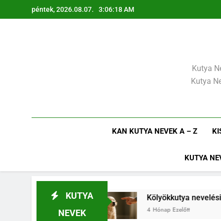
Ugrás
péntek, 2026.08.07.
3:06:19 AM
a
tartalomra
Kutya Ne
Kutya Ne
KAN KUTYA NEVEK A – Z
KI
KUTYA NE
KUTYA
kezdj el
Kölyökkutya nevelési alapelvek, amik
4 Hónap Ezelőtt
NEVEK