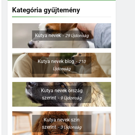
Kategória gyűjtemény
Kutya nevek
29
Újdonság
Kutya nevek blog
210
Újdonság
Kutya nevek ország
szerint
9
Újdonság
Kutya nevek szín
szerint
3
Újdonság