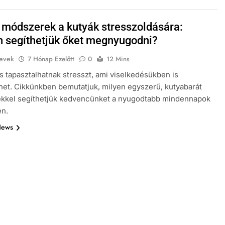
 módszerek a kutyák stresszoldására:
 segíthetjük őket megnyugodni?
evek
7 Hónap Ezelőtt
0
12 Mins
is tapasztalhatnak stresszt, ami viselkedésükben is
et. Cikkünkben bemutatjuk, milyen egyszerű, kutyabarát
kkel segíthetjük kedvencünket a nyugodtabb mindennapok
en.
News
NEVEK ORSZÁG SZERINT
KUTYA NEVEK
k
A kutyák és a szokások: Hogyan
építsünk fel egy napi rutint
kutyánknak?