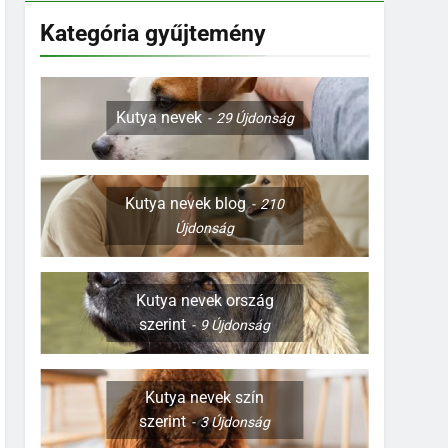
Kategória gyűjtemény
Kutya nevek
29
Újdonság
Kutya nevek blog
210
Újdonság
Kutya nevek ország
szerint
9
Újdonság
Kutya nevek szín
szerint
3
Újdonság