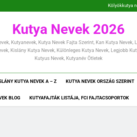
Kölyökkutya n
Kölyö
Kölyökkuty
Kölyökkutya tan
Kutya Nevek 2026
Kölyökkutya n
Kölyö
Kölyökkuty
vek, Kutyanevek, Kutya Nevek Fajta Szerint, Kan Kutya Nevek,
vek, Kislány Kutya Nevek, Különleges Kutya Nevek, Legjobb Ku
Kutyus Nevek, Kutyanév Ötletek
SLÁNY KUTYA NEVEK A – Z
KUTYA NEVEK ORSZÁG SZERINT
VEK BLOG
KUTYAFAJTÁK LISTÁJA, FCI FAJTACSOPORTOK