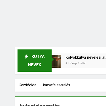
KUTYA
zdj el
Kölyökkutya nevelési alapelvek, amik eg
4 Hónap Ezelőtt
NEVEK
Kezdőoldal
kutyafelszerelés