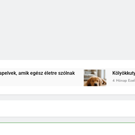
ész életre szólnak
Kölyökkutya lefárasztása: 
4 Hónap Ezelőtt