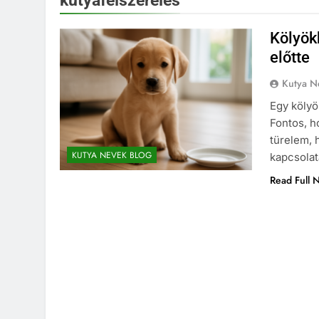
kutyafelszerelés
Kölyök
előtte
Kutya N
Egy kölyö
Fontos, h
türelem, 
KUTYA NEVEK BLOG
kapcsolat
Read Full 
KUTYA NEVEK
KUTYA 
Spanyol kutya neve
5 Hónap Ezelőtt