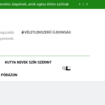
evelési alapelvek, amik egész életre szólnak
kkutya lefárasztása: mentálisan és fizikailag
a és határok: szeretettel, de következetesen
ítás alapjai, amit már az első héten kezdj el
evelési alapelvek, amik egész életre szólnak
kkutya lefárasztása: mentálisan és fizikailag
a és határok: szeretettel, de következetesen
VÉLETLENSZERŰ ÚJDONSÁG
 Legszebb
tyanevek.
KUTYA NEVEK SZÍN SZERINT
PÓRÁZON