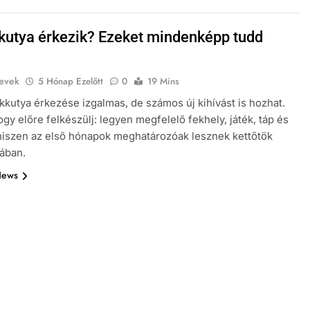
kutya érkezik? Ezeket mindenképp tudd
evek
5 Hónap Ezelőtt
0
19 Mins
kkutya érkezése izgalmas, de számos új kihívást is hozhat.
ogy előre felkészülj: legyen megfelelő fekhely, játék, táp és
hiszen az első hónapok meghatározóak lesznek kettőtök
ában.
News
NEVEK ORSZÁG SZERINT
KUTYA NEVEK
k
A kutyák és a szokások: Hogyan
építsünk fel egy napi rutint
kutyánknak?