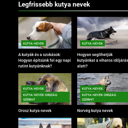
Legfrissebb kutya nevek
KUTYA NEVEK
KUTYA NEVEK
A kutyák és a szokások:
Hogyan segíthetjük
Hogyan építsünk fel egy napi
kutyánkat a viharos időjárá
rutint kutyánknak?
alatt?
KUTYA NEVEK
KUTYA NEVEK SZÍN SZERINT
KUTYA NEVEK
KUTYA NEVEK
Barna kutya nevek
KUTYA NEVEK ORSZÁG
KUTYA NEVEK ORSZÁG
5 Hónap Ezelőtt
SZERINT
SZERINT
Orosz kutya nevek
Norvég kutya nevek