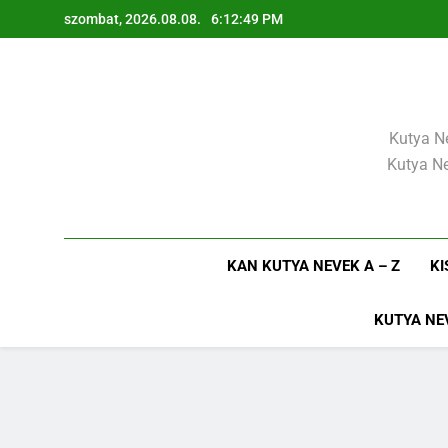
Ugrás
szombat, 2026.08.08.
6:12:50 PM
a
tartalomra
Kutya Ne
Kutya Ne
KAN KUTYA NEVEK A – Z
KI
KUTYA NE