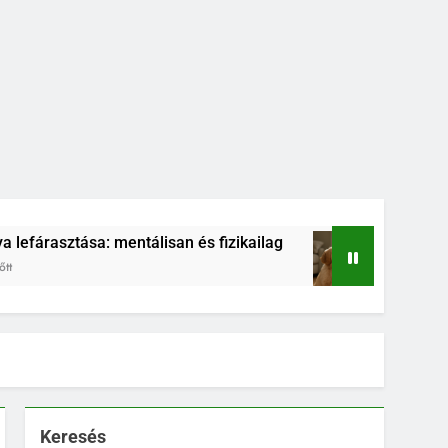
mentálisan és fizikailag
Kölyökkutya és határo
4 Hónap Ezelőtt
Keresés