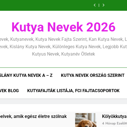
Kölyökkutya és
következetesen
héten kez
szeretettel, de
amit már az
határok:
következetesen
héten kez
szeretettel, de
következetesen
Kutya Nevek 2026
vek, Kutyanevek, Kutya Nevek Fajta Szerint, Kan Kutya Nevek,
vek, Kislány Kutya Nevek, Különleges Kutya Nevek, Legjobb Ku
Kutyus Nevek, Kutyanév Ötletek
SLÁNY KUTYA NEVEK A – Z
KUTYA NEVEK ORSZÁG SZERINT
VEK BLOG
KUTYAFAJTÁK LISTÁJA, FCI FAJTACSOPORTOK
e szólnak
Kölyökkutya lefárasztása: mentálisan
4 Hónap Ezelőtt