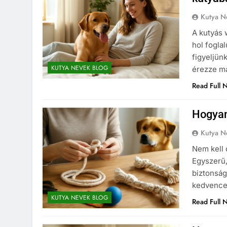
Kutya N
A kutyás
hol fogla
figyeljün
KUTYA NEVEK BLOG
érezze m
Read Full 
Hogyan
Kutya N
Nem kell 
Egyszerű,
biztonság
kedvence
KUTYA NEVEK BLOG
Read Full 