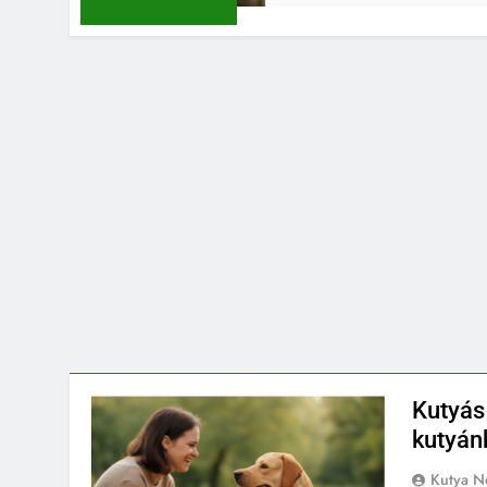
Kutyás
kutyán
Kutya N