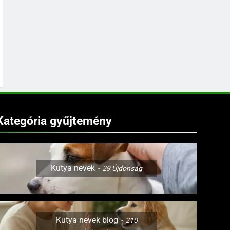
Kategória gyűjtemény
Kutya nevek
29
Újdonság
Kutya nevek blog
210