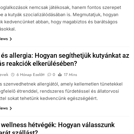
foglalkozások nemcsak játékosak, hanem fontos szerepet
be a kutyák szocializálódásában is. Megmutatjuk, hogyan
ük kedvencünket abban, hogy magabiztos és barátságos
sokkal.
News
 és allergia: Hogyan segíthetjük kutyánkat az
iás reakciók elkerülésében?
evek
6 Hónap Ezelőtt
0
17 Mins
KUTYA NEVEK
is szenvedhetnek allergiától, amely kellemetlen tünetekkel
egfelelő étrenddel, rendszeres fürdetéssel és állatorvosi
ások: Hogyan
Hogyan segíthetjük kutyánkat a
ttel sokat tehetünk kedvencünk egészségéért.
i rutint
viharos időjárás alatt?
News
7 Hónap Ezelőtt
 wellness hétvégék: Hogyan válasszunk
rát szállást?