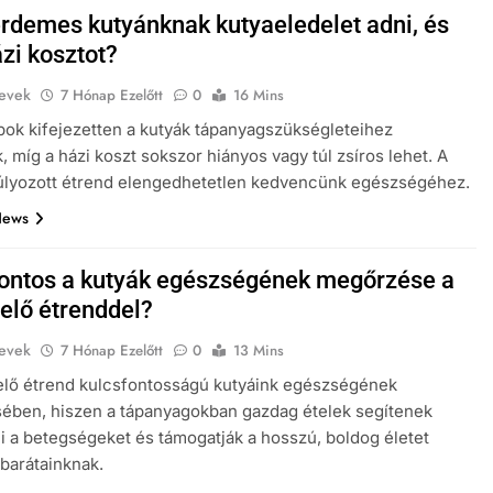
érdemes kutyánknak kutyaeledelet adni, és
zi kosztot?
evek
7 Hónap Ezelőtt
0
16 Mins
pok kifejezetten a kutyák tápanyagszükségleteihez
, míg a házi koszt sokszor hiányos vagy túl zsíros lehet. A
úlyozott étrend elengedhetetlen kedvencünk egészségéhez.
News
fontos a kutyák egészségének megőrzése a
elő étrenddel?
evek
7 Hónap Ezelőtt
0
13 Mins
elő étrend kulcsfontosságú kutyáink egészségének
ében, hiszen a tápanyagokban gazdag ételek segítenek
 a betegségeket és támogatják a hosszú, boldog életet
barátainknak.