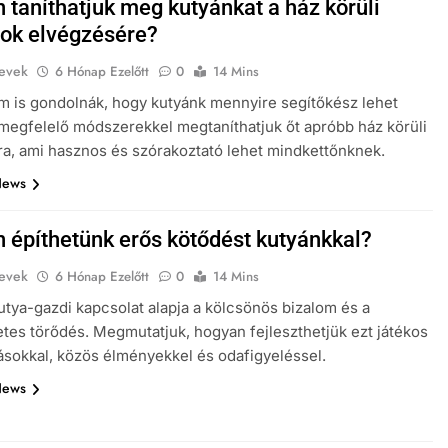
 taníthatjuk meg kutyánkat a ház körüli
tok elvégzésére?
evek
6 Hónap Ezelőtt
0
14 Mins
 is gondolnák, hogy kutyánk mennyire segítőkész lehet
 megfelelő módszerekkel megtaníthatjuk őt apróbb ház körüli
ra, ami hasznos és szórakoztató lehet mindkettőnknek.
News
 építhetünk erős kötődést kutyánkkal?
evek
6 Hónap Ezelőtt
0
14 Mins
utya-gazdi kapcsolat alapja a kölcsönös bizalom és a
tes törődés. Megmutatjuk, hogyan fejleszthetjük ezt játékos
ásokkal, közös élményekkel és odafigyeléssel.
News