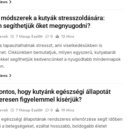
News
 módszerek a kutyák stresszoldására:
 segíthetjük őket megnyugodni?
evek
7 Hónap Ezelőtt
0
12 Mins
is tapasztalhatnak stresszt, ami viselkedésükben is
et. Cikkünkben bemutatjuk, milyen egyszerű, kutyabarát
kkel segíthetjük kedvencünket a nyugodtabb mindennapok
en.
News
fontos, hogy kutyánk egészségi állapotát
eresen figyelemmel kísérjük?
evek
7 Hónap Ezelőtt
0
19 Mins
 egészségi állapotának rendszeres ellenőrzése segít időben
i a betegségeket, ezáltal hosszabb, boldogabb életet