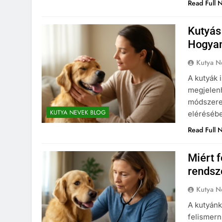
Read Full 
Kutyás
Hogyan
Kutya N
A kutyák 
megjelenh
módszere
KUTYA NEVEK BLOG
eléréséb
Read Full 
Miért 
rendsz
Kutya N
A kutyánk
felismern