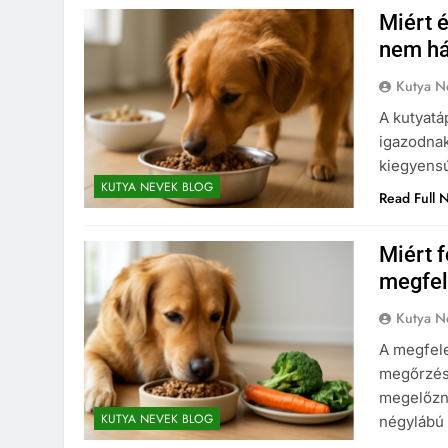
Miért 
nem há
Kutya N
A kutyatá
igazodnak
kiegyens
KUTYA NEVEK BLOG
Read Full 
Miért 
megfel
Kutya N
A megfel
megőrzés
megelőzni
KUTYA NEVEK BLOG
négylábú 