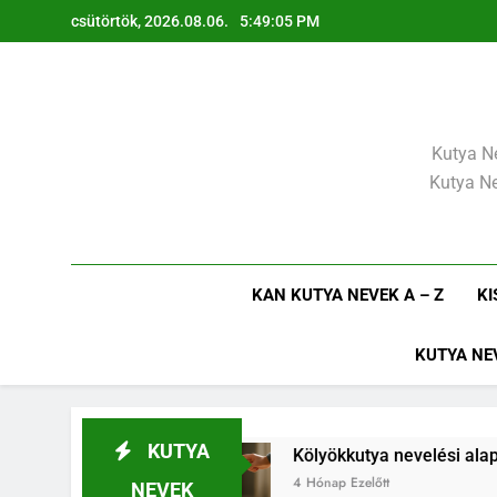
Ugrás
csütörtök, 2026.08.06.
5:49:07 PM
a
tartalomra
Kutya Ne
Kutya Ne
KAN KUTYA NEVEK A – Z
KI
KUTYA NE
KUTYA
Kölyökkutya nevelési alapelvek, amik egész életr
4 Hónap Ezelőtt
NEVEK