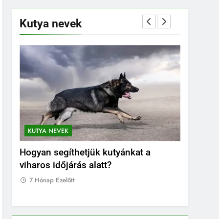
Kutya nevek
KUTYA NEVEK
KUTYA NEVEK ORSZÁG SZERINT
KUTYA NE
Orosz kutya nevek
Norvég k
7 Hónap Ezelőtt
7 Hónap E