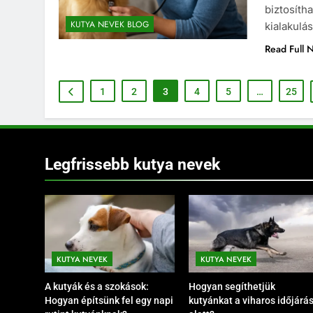
biztosíth
KUTYA NEVEK BLOG
kialakulás
Read Full 
1
2
3
4
5
…
25
Legfrissebb kutya nevek
KUTYA NEVEK
KUTYA NEVEK
A kutyák és a szokások:
Hogyan segíthetjük
Hogyan építsünk fel egy napi
kutyánkat a viharos időjárá