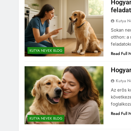
Hogyan
felada
Kutya N
Sokan nem
otthon: a
feladatok
KUTYA NEVEK BLOG
Read Full 
Hogyan
Kutya N
Az erős k
következe
foglalkoz
Read Full 
KUTYA NEVEK BLOG