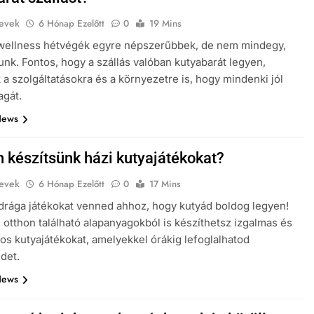
evek
6 Hónap Ezelőtt
0
19 Mins
 wellness hétvégék egyre népszerűbbek, de nem mindegy,
lunk. Fontos, hogy a szállás valóban kutyabarát legyen,
k a szolgáltatásokra és a környezetre is, hogy mindenki jól
agát.
News
 készítsünk házi kutyajátékokat?
evek
6 Hónap Ezelőtt
0
17 Mins
drága játékokat venned ahhoz, hogy kutyád boldog legyen!
 otthon található alapanyagokból is készíthetsz izgalmas és
os kutyajátékokat, amelyekkel órákig lefoglalhatod
det.
News