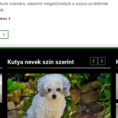
atunk számára, valamint megelőzhetjük a súlyos problémák
át.
News
Kutya nevek szín szerint
s