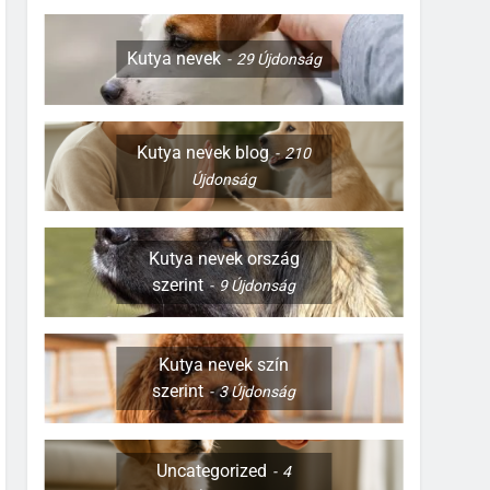
Kutya nevek
29
Újdonság
Kutya nevek blog
210
Újdonság
Kutya nevek ország
szerint
9
Újdonság
Kutya nevek szín
szerint
3
Újdonság
Uncategorized
4