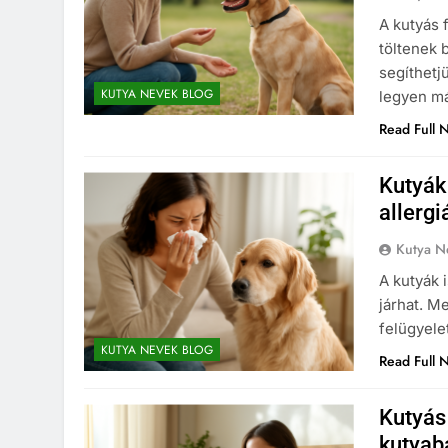
A kutyás 
töltenek 
segíthetj
KUTYA NEVEK BLOG
legyen má
Read Full 
Kutyák
allerg
Kutya N
A NEVEK
KUTYA NEVEK ORSZÁG SZERINT
KUTYA NEVEK
A kutyák 
járhat. M
ol kutya nevek
A kutyák és a szok
felügyele
építsünk fel egy nap
nap Ezelőtt
KUTYA NEVEK BLOG
Read Full 
kutyánknak?
7 Hónap Ezelőtt
Kutyás
kutyaba