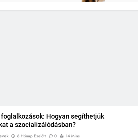
 foglalkozások: Hogyan segíthetjük
kat a szocializálódásban?
evek
6 Hónap Ezelőtt
0
14 Mins